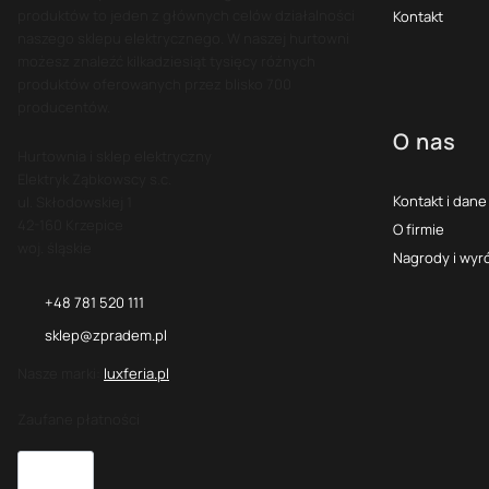
produktów to jeden z głównych celów działalności
Kontakt
naszego sklepu elektrycznego. W naszej hurtowni
możesz znaleźć kilkadziesiąt tysięcy różnych
produktów oferowanych przez blisko 700
producentów.
O nas
Hurtownia i sklep elektryczny
Elektryk Ząbkowscy s.c.
Kontakt i dane
ul. Skłodowskiej 1
42-160 Krzepice
O firmie
woj. śląskie
Nagrody i wyr
+48 781 520 111
sklep@zpradem.pl
Nasze marki:
luxferia.pl
Zaufane płatności