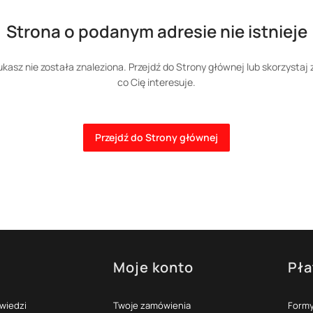
Strona o podanym adresie nie istnieje
kasz nie została znaleziona. Przejdź do Strony głównej lub skorzystaj 
co Cię interesuje.
Przejdź do Strony głównej
Moje konto
Pła
topce
owiedzi
Twoje zamówienia
Formy