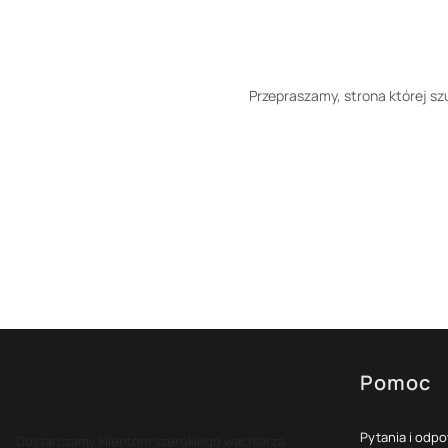
Przepraszamy, strona której szu
Pomoc
Linki w s
Pytania i odp
Dostarczamy klientom szerokiego wachlarza