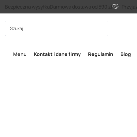
Bezpieczna wysyłka
Darmowa dostawa od 590 zł
Przyja
Szukaj
Wyczyść
Menu
Kontakt i dane firmy
Regulamin
Blog