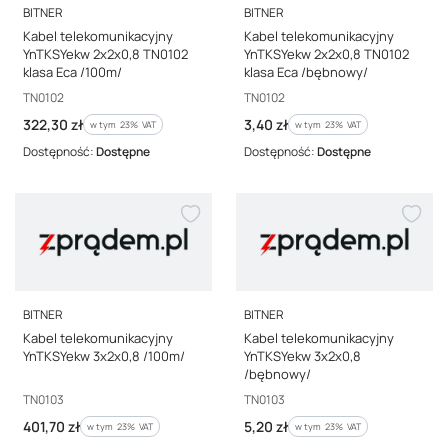
PRODUCENT
PRODUCENT
BITNER
BITNER
Kabel telekomunikacyjny
Kabel telekomunikacyjny
YnTKSYekw 2x2x0,8 TN0102
YnTKSYekw 2x2x0,8 TN0102
klasa Eca /100m/
klasa Eca /bębnowy/
Kod producenta
Kod producenta
TN0102
TN0102
Cena brutto
Cena brutto
322,30 zł
3,40 zł
w tym %s VAT
w tym %s VAT
w tym
23%
VAT
w tym
23%
VAT
Dostępność:
Dostępne
Dostępność:
Dostępne
PRODUCENT
PRODUCENT
BITNER
BITNER
Kabel telekomunikacyjny
Kabel telekomunikacyjny
YnTKSYekw 3x2x0,8 /100m/
YnTKSYekw 3x2x0,8
/bębnowy/
Kod producenta
Kod producenta
TN0103
TN0103
Cena brutto
Cena brutto
401,70 zł
5,20 zł
w tym %s VAT
w tym %s VAT
w tym
23%
VAT
w tym
23%
VAT