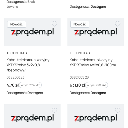
Dostępność:
Brak
towaru
Dostępność:
Dostępne
Nowość
Nowość
PRODUCENT
PRODUCENT
TECHNOKABEL
TECHNOKABEL
Kabel telekomunikacyjny
Kabel telekomunikacyjny
YnTKSYekw 3x2x0,8
YnTKSYekw 4x2x0,8 /100m/
/bębnowy/
Kod producenta
Kod producenta
038200323
0382 005 23
Cena brutto
Cena brutto
4,70 zł
631,10 zł
w tym %s VAT
w tym %s VAT
w tym
23%
VAT
w tym
23%
VAT
Dostępność:
Dostępne
Dostępność:
Dostępne