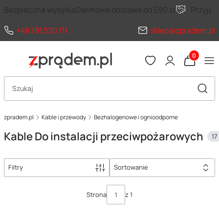
Bezpieczna wysyłka
Darmowa dostawa od 590 zł
Przyja
+48 781 520 111
sklep@zpradem.pl
Produkty 
Otwórz wyszukiwarkę
Szuka
zpradem.pl
Kable i przewody
Bezhalogenowe i ognioodporne
Kable Do instalacji przeciwpożarowych
17
Filtry
Sortowanie
Lista produktów
Strona
z 1