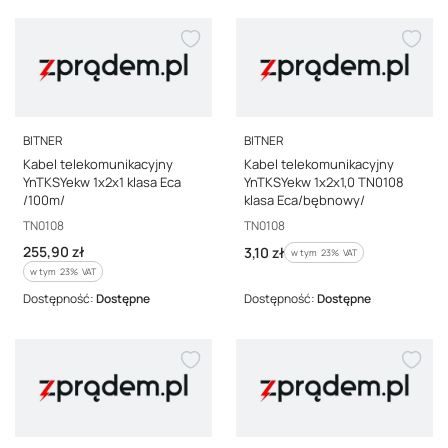
PRODUCENT
PRODUCENT
BITNER
BITNER
Kabel telekomunikacyjny
Kabel telekomunikacyjny
YnTKSYekw 1x2x1 klasa Eca
YnTKSYekw 1x2x1,0 TN0108
/100m/
klasa Eca/bębnowy/
Kod producenta
Kod producenta
TN0108
TN0108
Cena brutto
255,90 zł
Cena brutto
3,10 zł
w tym %s VAT
w tym
23%
VAT
w tym %s VAT
w tym
23%
VAT
Dostępność:
Dostępne
Dostępność:
Dostępne