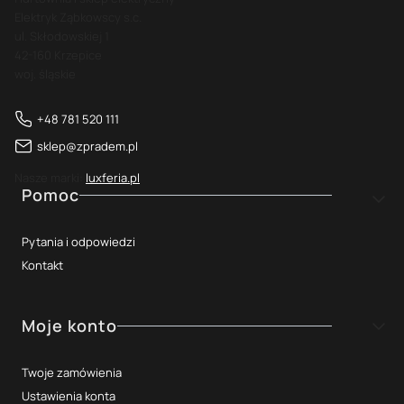
Elektryk Ząbkowscy s.c.
ul. Skłodowskiej 1
42-160 Krzepice
woj. śląskie
+48 781 520 111
sklep@zpradem.pl
Nasze marki:
luxferia.pl
Linki w stopce
Pomoc
Pytania i odpowiedzi
Kontakt
Moje konto
Twoje zamówienia
Ustawienia konta