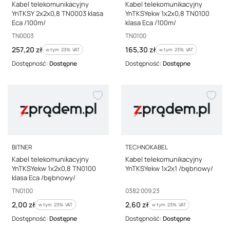
Kabel telekomunikacyjny
Kabel telekomunikacyjny
YnTKSY 2x2x0,8 TN0003 klasa
YnTKSYekw 1x2x0,8 TN0100
Eca /100m/
klasa Eca /100m/
Kod producenta
Kod producenta
TN0003
TN0100
Cena brutto
Cena brutto
257,20 zł
165,30 zł
w tym %s VAT
w tym %s VAT
w tym
23%
VAT
w tym
23%
VAT
Dostępność:
Dostępne
Dostępność:
Dostępne
PRODUCENT
PRODUCENT
BITNER
TECHNOKABEL
Kabel telekomunikacyjny
Kabel telekomunikacyjny
YnTKSYekw 1x2x0,8 TN0100
YnTKSYekw 1x2x1 /bębnowy/
klasa Eca /bębnowy/
Kod producenta
Kod producenta
TN0100
0382 009 23
Cena brutto
Cena brutto
2,00 zł
2,60 zł
w tym %s VAT
w tym %s VAT
w tym
23%
VAT
w tym
23%
VAT
Dostępność:
Dostępne
Dostępność:
Dostępne