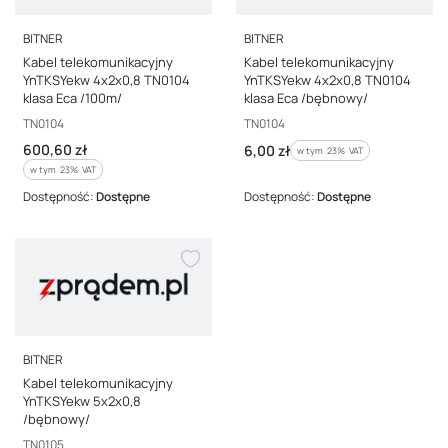
PRODUCENT
PRODUCENT
BITNER
BITNER
Kabel telekomunikacyjny
Kabel telekomunikacyjny
YnTKSYekw 4x2x0,8 TN0104
YnTKSYekw 4x2x0,8 TN0104
klasa Eca /100m/
klasa Eca /bębnowy/
Kod producenta
Kod producenta
TN0104
TN0104
Cena brutto
600,60 zł
Cena brutto
6,00 zł
w tym %s VAT
w tym
23%
VAT
w tym %s VAT
w tym
23%
VAT
Dostępność:
Dostępne
Dostępność:
Dostępne
PRODUCENT
BITNER
Kabel telekomunikacyjny
YnTKSYekw 5x2x0,8
/bębnowy/
Kod producenta
TN0105