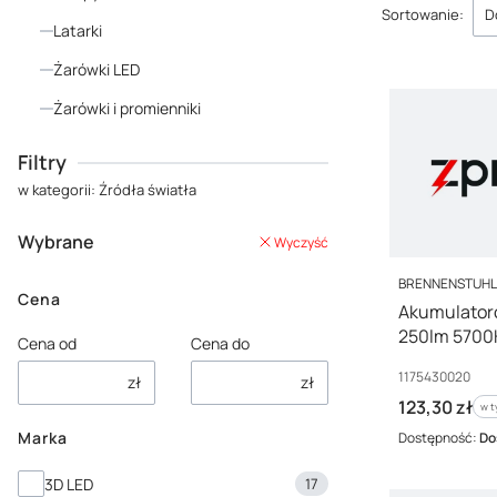
Lista p
Sortowanie:
D
Latarki
Żarówki LED
Żarówki i promienniki
Koniec menu
Filtry
w kategorii: Źródła światła
Wybrane
Wyczyść
PRODUCENT
BRENNENSTUH
Cena
Akumulator
250lm 5700K
Cena od
Cena do
Kod producenta
1175430020
zł
zł
Cena brutto
123,30 zł
w t
w 
Marka
Dostępność:
Do
Marka
3D LED
17