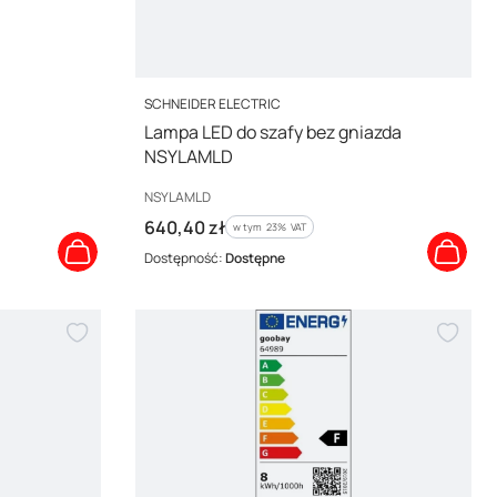
PRODUCENT
SCHNEIDER ELECTRIC
Lampa LED do szafy bez gniazda
NSYLAMLD
Kod producenta
NSYLAMLD
Cena brutto
640,40 zł
w tym %s VAT
w tym
23%
VAT
Dostępność:
Dostępne