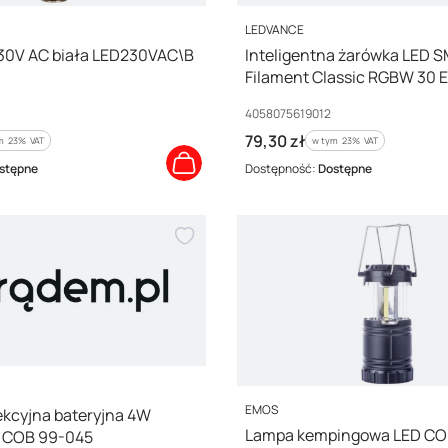
PRODUCENT
LEDVANCE
230V AC biała LED230VAC\B
Inteligentna żarówka LED 
Filament Classic RGBW 30 
2700K 4058075619012
Kod producenta
4058075619012
Cena brutto
79,30 zł
m %s VAT
w tym %s VAT
ym
23%
VAT
w tym
23%
VAT
stępne
Dostępność:
Dostępne
PRODUCENT
EMOS
kcyjna bateryjna 4W
Lampa kempingowa LED CO
 COB 99-045