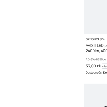
PRODUCENT
ORNO POLSKA
AVIS II LED 
2400lm, 40
Kod producenta
AD-SW-6250L4
Cena brutto
33,00 zł
w ty
w t
Dostępność:
Do