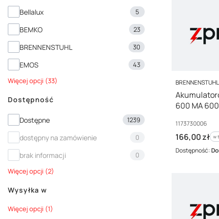
Bellalux
5
BEMKO
23
BRENNENSTUHL
30
EMOS
43
Więcej opcji (33)
PRODUCENT
BRENNENSTUH
Akumulator
Dostępność
600 MA 600
Dostępność
Dostępne
1239
Kod producenta
1173730006
Cena brutto
166,00 zł
dostępny na zamówienie
0
w 
w 
Dostępność:
Do
brak informacji
0
Więcej opcji (2)
Wysyłka w
Wysyłka w
Więcej opcji (1)