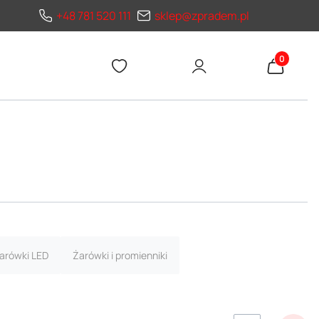
+48 781 520 111
sklep@zpradem.pl
Produkty 
arówki LED
Żarówki i promienniki