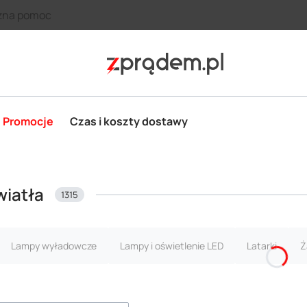
zna pomoc
Promocje
Czas i koszty dostawy
wiatła
1315
Lampy wyładowcze
Lampy i oświetlenie LED
Latarki
Ż