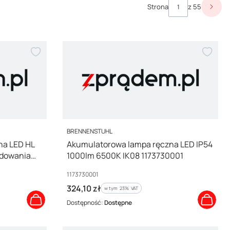
Strona
z 55
Nast
PRODUCENT
BRENNENSTUHL
na LED HL
Akumulatorowa lampa ręczna LED IP54
adowania
1000lm 6500K IK08 1173730001
178590200
Kod producenta
1173730001
Cena brutto
324,10 zł
w tym %s VAT
w tym
23%
VAT
Dostępność:
Dostępne