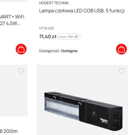
PRODUCENT
HOGERT TECHNIK
Lampa czołowa LED COB USB, 5 funkcji
SMART+ WiFi
E27 4,5W
Kod producenta
HT1E426
Cena brutto
71,40 zł
w tym %s VAT
w tym
23%
VAT
Dostępność:
Dostępne
B 200lm