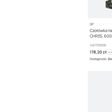
PRODUCENT
GP
Czołówka ła
CHR35, 600
Kod producenta
1451703500
Cena brutto
178,20 zł
w t
w 
Dostępność:
Do