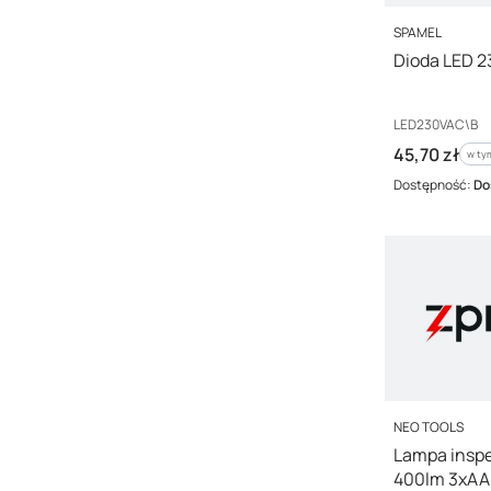
PRODUCENT
SPAMEL
Dioda LED 
Kod producenta
LED230VAC\B
Cena brutto
45,70 zł
w ty
w t
Dostępność:
Do
PRODUCENT
NEO TOOLS
Lampa inspe
400lm 3xAA