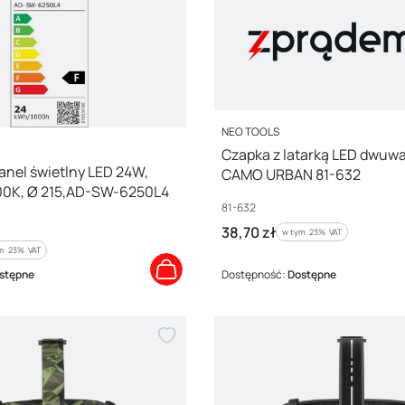
PRODUCENT
NEO TOOLS
Czapka z latarką LED dwuw
panel świetlny LED 24W,
CAMO URBAN 81-632
00K, Ø 215,AD-SW-6250L4
Kod producenta
81-632
Cena brutto
38,70 zł
w tym %s VAT
w tym
23%
VAT
m %s VAT
ym
23%
VAT
stępne
Dostępność:
Dostępne