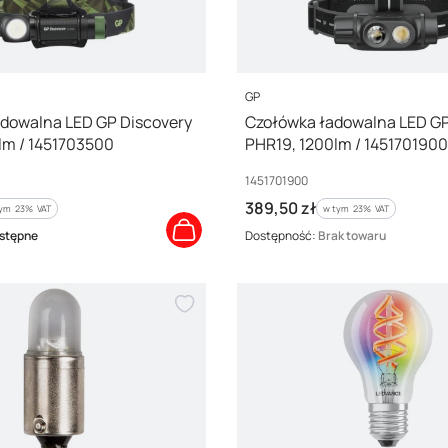
PRODUCENT
GP
dowalna LED GP Discovery
Czołówka ładowalna LED GP
lm / 1451703500
PHR19, 1200lm / 1451701900
Kod producenta
1451701900
Cena brutto
389,50 zł
ym %s VAT
w tym %s VAT
tym
23%
VAT
w tym
23%
VAT
stępne
Dostępność:
Brak towaru