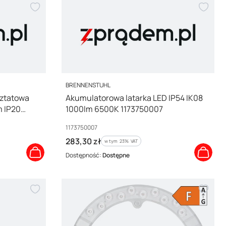
PRODUCENT
BRENNENSTUHL
ztatowa
Akumulatorowa latarka LED IP54 IK08
 IP20
1000lm 6500K 1173750007
Kod producenta
1173750007
Cena brutto
283,30 zł
w tym %s VAT
w tym
23%
VAT
Dostępność:
Dostępne