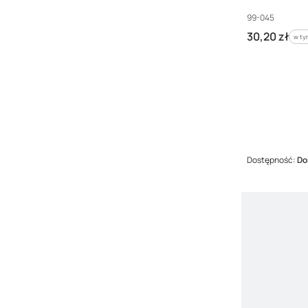
Kod producenta
99-045
Cena brutto
30,20 zł
w ty
w t
Dostępność:
Do