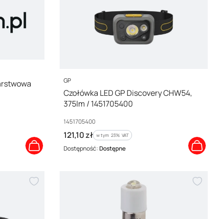
PRODUCENT
GP
arstwowa
Czołówka LED GP Discovery CHW54,
375lm / 1451705400
Kod producenta
1451705400
Cena brutto
121,10 zł
w tym %s VAT
w tym
23%
VAT
Dostępność:
Dostępne