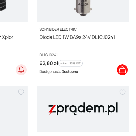
PRODUCENT
SCHNEIDER ELECTRIC
 Xplor
Dioda LED 1W BA9s 24V DL1CJ0241
Kod producenta
DL1CJ0241
Cena brutto
62,80 zł
w tym %s VAT
w tym
23%
VAT
Dostępność:
Dostępne