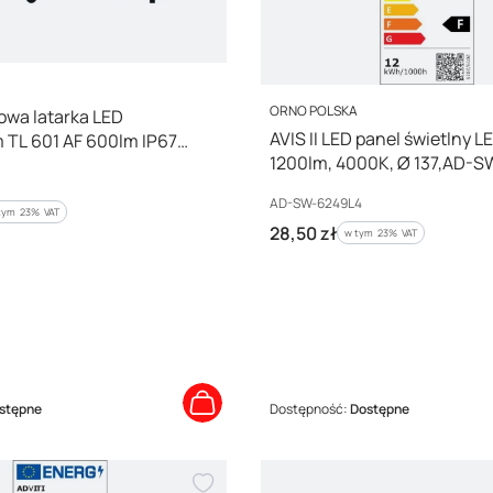
L
PRODUCENT
ORNO POLSKA
wa latarka LED
AVIS II LED panel świetlny L
TL 601 AF 600lm IP67
1200lm, 4000K, Ø 137,AD-
Kod producenta
AD-SW-6249L4
tym %s VAT
tym
23%
VAT
Cena brutto
28,50 zł
w tym %s VAT
w tym
23%
VAT
stępne
Dostępność:
Dostępne