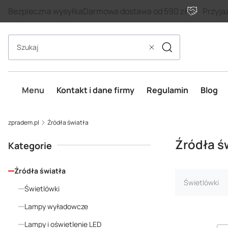
Bezpieczna wysyłka
Darmowa dostawa od 590 zł
Przyja
Szukaj
Wyczyść
Menu
Kontakt i dane firmy
Regulamin
Blog
zpradem.pl
Źródła światła
Źródła ś
Kategorie
Źródła światła
Świetlówki
Świetlówki
Lampy wyładowcze
Lampy i oświetlenie LED