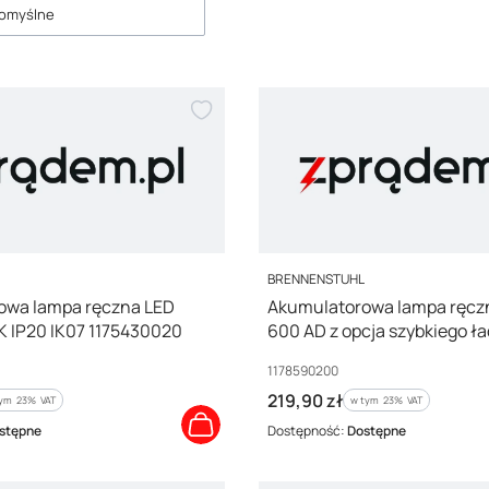
roduktów
omyślne
PRODUCENT
L
BRENNENSTUHL
owa lampa ręczna LED
Akumulatorowa lampa ręcz
 IP20 IK07 1175430020
600 AD z opcja szybkiego ł
dynamo 600+180lm, IP54 1
Kod producenta
1178590200
Cena brutto
219,90 zł
ym %s VAT
w tym %s VAT
tym
23%
VAT
w tym
23%
VAT
stępne
Dostępność:
Dostępne