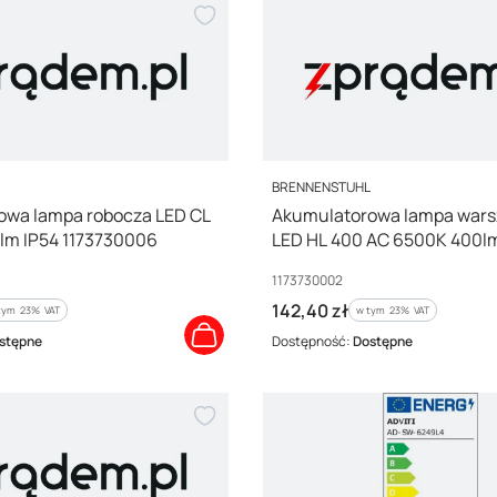
PRODUCENT
L
BRENNENSTUHL
owa lampa robocza LED CL
Akumulatorowa lampa wars
lm IP54 1173730006
LED HL 400 AC 6500K 400lm
1173730002
Kod producenta
1173730002
Cena brutto
142,40 zł
tym %s VAT
w tym %s VAT
tym
23%
VAT
w tym
23%
VAT
stępne
Dostępność:
Dostępne