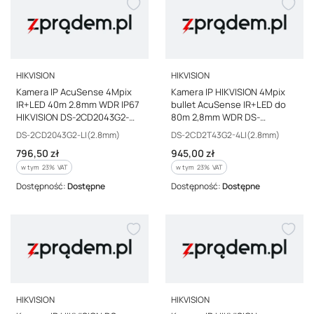
PRODUCENT
PRODUCENT
HIKVISION
HIKVISION
Kamera IP AcuSense 4Mpix
Kamera IP HIKVISION 4Mpix
IR+LED 40m 2.8mm WDR IP67
bullet AcuSense IR+LED do
HIKVISION DS-2CD2043G2-
80m 2,8mm WDR DS-
LI(2.8mm)
2CD2T43G2-4LI(2.8mm)
Kod producenta
Kod producenta
DS-2CD2043G2-LI(2.8mm)
DS-2CD2T43G2-4LI(2.8mm)
Cena brutto
Cena brutto
796,50 zł
945,00 zł
w tym %s VAT
w tym %s VAT
w tym
23%
VAT
w tym
23%
VAT
Dostępność:
Dostępne
Dostępność:
Dostępne
PRODUCENT
PRODUCENT
HIKVISION
HIKVISION