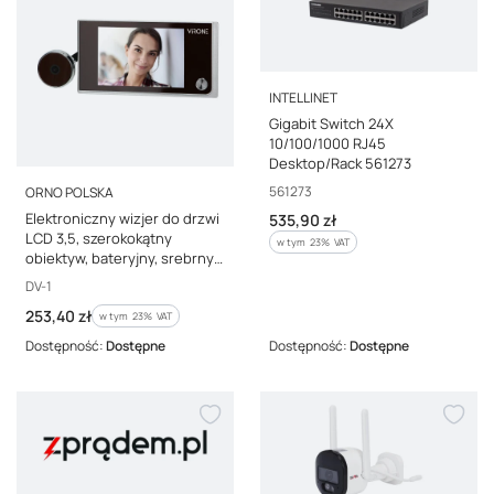
PRODUCENT
INTELLINET
Gigabit Switch 24X
10/100/1000 RJ45
Desktop/Rack 561273
PRODUCENT
Kod producenta
561273
ORNO POLSKA
Elektroniczny wizjer do drzwi
Cena brutto
535,90 zł
LCD 3,5, szerokokątny
w tym %s VAT
w tym
23%
VAT
obiektyw, bateryjny, srebrny
DV-1
Kod producenta
DV-1
Cena brutto
253,40 zł
w tym %s VAT
w tym
23%
VAT
Dostępność:
Dostępne
Dostępność:
Dostępne