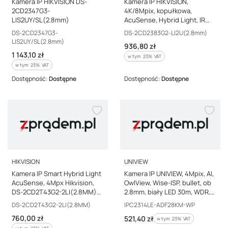
Kamera IP HIKVISION DS-
Kamera IP HIKVISION,
2CD2347G3-
4K/8Mpix, kopułkowa,
LIS2UY/SL(2.8mm)
AcuSense, Hybrid Light, IR
30m, ob 2.8mm, WDR, uSDXC,
Kod producenta
Kod producenta
DS-2CD2347G3-
DS-2CD2383G2-LI2U(2.8mm)
mikrofon, IP67, 12VDC/PoE
LIS2UY/SL(2.8mm)
Cena brutto
936,80 zł
Cena brutto
1 143,10 zł
w tym %s VAT
w tym
23%
VAT
w tym %s VAT
w tym
23%
VAT
Dostępność:
Dostępne
Dostępność:
Dostępne
PRODUCENT
PRODUCENT
HIKVISION
UNIVIEW
Kamera IP Smart Hybrid Light
Kamera IP UNIVIEW, 4Mpix, AI,
AcuSense, 4Mpx Hikvision,
OwlView, Wise-ISP, bullet, ob
DS-2CD2T43G2-2LI(2.8MM)
2.8mm, biały LED 30m, WDR,
92862
SDXC, IP67, mikrofon,
Kod producenta
Kod producenta
DS-2CD2T43G2-2LI(2.8MM)
IPC2314LE-ADF28KM-WP
12VDC/PoE
Cena brutto
760,00 zł
Cena brutto
521,40 zł
w tym %s VAT
w tym
23%
VAT
w tym %s VAT