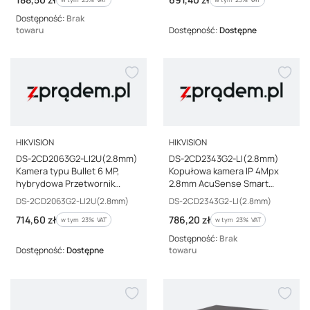
Dostępność:
Brak
towaru
Dostępność:
Dostępne
PRODUCENT
PRODUCENT
HIKVISION
HIKVISION
DS-2CD2063G2-LI2U(2.8mm)
DS-2CD2343G2-LI(2.8mm)
Kamera typu Bullet 6 MP,
Kopułowa kamera IP 4Mpx
hybrydowa Przetwornik
2.8mm AcuSense Smart
obrazu: 1/2.4 Progressive
Hybrid Light Hikvision
Kod producenta
Kod producenta
DS-2CD2063G2-LI2U(2.8mm)
DS-2CD2343G2-LI(2.8mm)
Scan CMOS
Cena brutto
Cena brutto
714,60 zł
786,20 zł
w tym %s VAT
w tym %s VAT
w tym
23%
VAT
w tym
23%
VAT
Dostępność:
Brak
Dostępność:
Dostępne
towaru