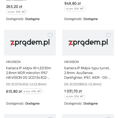
Cena brutto
949,80 zł
Cena brutto
263,20 zł
w tym %s VAT
w tym
23%
VAT
w tym %s VAT
w tym
23%
VAT
Dostępność:
Dostępne
Dostępność:
Dostępne
PRODUCENT
PRODUCENT
HIKVISION
HIKVISION
Kamera IP 4Mpix IR+LED30m
Kamera IP 8Mpix typu turret,
2.8mm WDR mikrofon IP67
2.8mm, AcuSense,
HIKVISION DS-2CD1343G2-
Darkfighter, IP67, WDR - DS-
LIU(2.8mm)
2CD2386G2-I HIKVISION
Kod producenta
Kod producenta
DS-2CD1343G2-LIU(2.8mm)
DS-2CD2386G2-I(2.8mm)
Cena brutto
Cena brutto
1 031,70 zł
615,80 zł
w tym %s VAT
w tym
23%
VAT
w tym %s VAT
w tym
23%
VAT
Dostępność:
Dostępne
Dostępność:
Dostępne