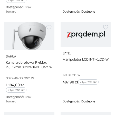
w tym
23%
VAT
Dostępność:
Brak
towaru
Dostępność:
Dostępne
PRODUCENT
SATEL
PRODUCENT
DAHUA
Manipulator LCD INT-KLCD-W
Kamera obrotowa IP 4Mpx
2.8...12mm SD22404DB-GNY-W
Kod producenta
INT-KLCD-W
Kod producenta
SD22404DB-GNY-W
Cena brutto
487,90 zł
w tym %s VAT
w tym
23%
VAT
Cena brutto
1 194,00 zł
w tym %s VAT
w tym
23%
VAT
Dostępność:
Brak
towaru
Dostępność:
Dostępne