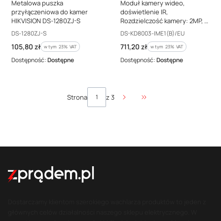
Metalowa puszka
Moduł kamery wideo,
przyłączeniowa do kamer
doświetlenie IR,
HIKVISION DS-1280ZJ-S
Rozdzielczość kamery: 2MP, 2
przekaźniki, 1 przycisk, IP65,
Kod producenta
Kod producenta
DS-1280ZJ-S
DS-KD8003-IME1(B)/EU
wersja B, DS-KD8003-
Cena brutto
Cena brutto
105,80 zł
711,20 zł
w tym %s VAT
IME1(B)/EU
w tym %s VAT
w tym
23%
VAT
w tym
23%
VAT
Dostępność:
Dostępne
Dostępność:
Dostępne
Strona
z 3
Przejdź do ostatniej stro
Dostarczamy klientom szerokiego wachlarza produktów to jeden z
głównych celów działalności naszego sklepu elektrycznego. W