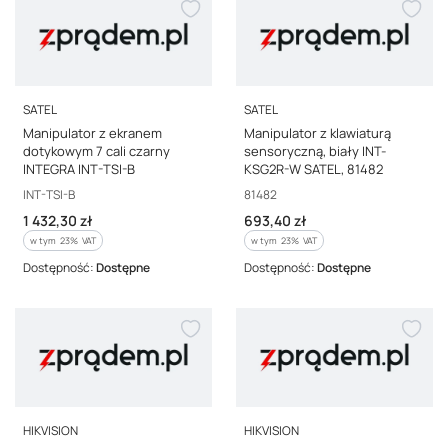
PRODUCENT
PRODUCENT
SATEL
SATEL
Manipulator z ekranem
Manipulator z klawiaturą
dotykowym 7 cali czarny
sensoryczną, biały INT-
INTEGRA INT-TSI-B
KSG2R-W SATEL, 81482
Kod producenta
Kod producenta
INT-TSI-B
81482
Cena brutto
Cena brutto
1 432,30 zł
693,40 zł
w tym %s VAT
w tym %s VAT
w tym
23%
VAT
w tym
23%
VAT
Dostępność:
Dostępne
Dostępność:
Dostępne
PRODUCENT
PRODUCENT
HIKVISION
HIKVISION