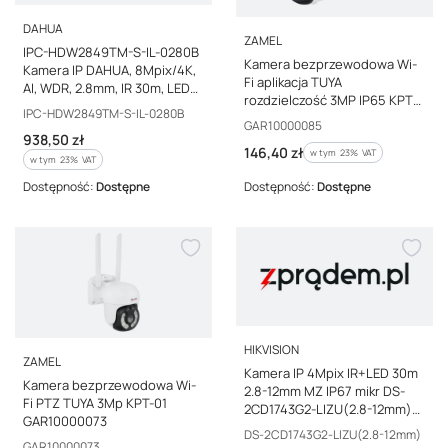
PRODUCENT
DAHUA
PRODUCENT
ZAMEL
IPC-HDW2849TM-S-IL-0280B
Kamera bezprzewodowa Wi-
Kamera IP DAHUA, 8Mpix/4K,
Fi aplikacja TUYA
AI, WDR, 2.8mm, IR 30m, LED
rozdzielczość 3MP IP65 KPT-
30m, IP67, mikrofon,
Kod producenta
IPC-HDW2849TM-S-IL-0280B
02
12VDC/PoE
Kod producenta
GAR10000085
Cena brutto
938,50 zł
Cena brutto
146,40 zł
w tym %s VAT
w tym
23%
VAT
w tym %s VAT
w tym
23%
VAT
Dostępność:
Dostępne
Dostępność:
Dostępne
PRODUCENT
HIKVISION
PRODUCENT
ZAMEL
Kamera IP 4Mpix IR+LED 30m
Kamera bezprzewodowa Wi-
2.8-12mm MZ IP67 mikr DS-
Fi PTZ TUYA 3Mp KPT-01
2CD1743G2-LIZU(2.8-12mm)
GAR10000073
HIKVISION
Kod producenta
DS-2CD1743G2-LIZU(2.8-12mm)
Kod producenta
GAR10000073