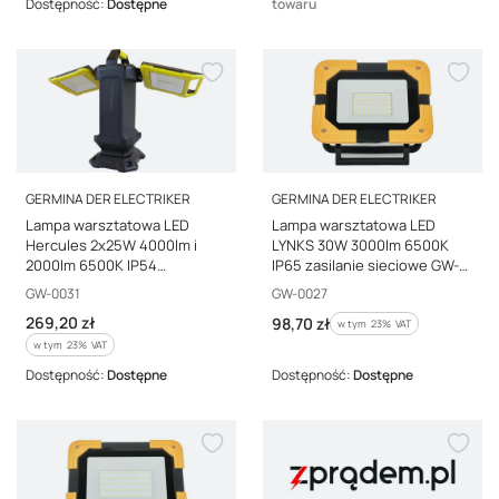
Dostępność:
Dostępne
towaru
PRODUCENT
PRODUCENT
GERMINA DER ELECTRIKER
GERMINA DER ELECTRIKER
Lampa warsztatowa LED
Lampa warsztatowa LED
Hercules 2x25W 4000lm i
LYNKS 30W 3000lm 6500K
2000lm 6500K IP54
IP65 zasilanie sieciowe GW-
powerbank GW-0031
0027
Kod producenta
Kod producenta
GW-0031
GW-0027
Cena brutto
269,20 zł
Cena brutto
98,70 zł
w tym %s VAT
w tym
23%
VAT
w tym %s VAT
w tym
23%
VAT
Dostępność:
Dostępne
Dostępność:
Dostępne