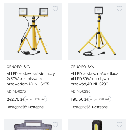
PRODUCENT
PRODUCENT
ORNO POLSKA
ORNO POLSKA
ALLED zestaw naświetlaczy
ALLED zestaw: naświetlacz
2x30W ze statywem i
ALLED 30W + statyw +
przewodem,AD-NL-6275
przewód,AD-NL-6296
Kod producenta
Kod producenta
AD-NL-6275
AD-NL-6296
Cena brutto
Cena brutto
242,70 zł
195,30 zł
w tym %s VAT
w tym %s VAT
w tym
23%
VAT
w tym
23%
VAT
Dostępność:
Dostępne
Dostępność:
Dostępne