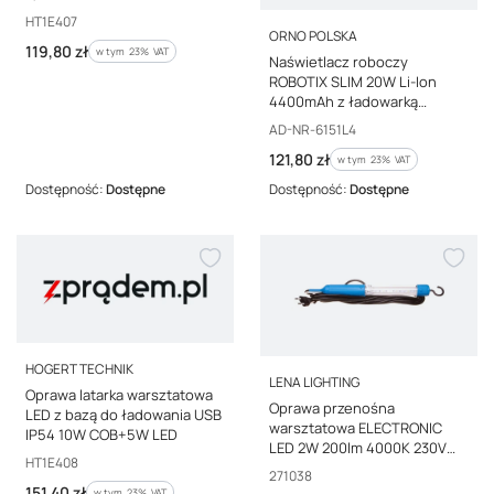
Kod producenta
HT1E407
PRODUCENT
ORNO POLSKA
Cena brutto
119,80 zł
w tym %s VAT
w tym
23%
VAT
Naświetlacz roboczy
ROBOTIX SLIM 20W Li-Ion
4400mAh z ładowarką
USB,AD-NR-6151L4
Kod producenta
AD-NR-6151L4
Cena brutto
121,80 zł
w tym %s VAT
w tym
23%
VAT
Dostępność:
Dostępne
Dostępność:
Dostępne
PRODUCENT
HOGERT TECHNIK
PRODUCENT
LENA LIGHTING
Oprawa latarka warsztatowa
Oprawa przenośna
LED z bazą do ładowania USB
warsztatowa ELECTRONIC
IP54 10W COB+5W LED
LED 2W 200lm 4000K 230V
Kod producenta
HT1E408
IIkl. IP20 271038
Kod producenta
271038
Cena brutto
151,40 zł
w tym %s VAT
w tym
23%
VAT