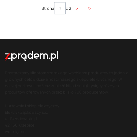
Strona
z 2
Przejdź do ostatniej stro
Dostarczamy klientom szerokiego wachlarza produktów to jeden z
głównych celów działalności naszego sklepu elektrycznego. W
naszej hurtowni możesz znaleźć kilkadziesiąt tysięcy różnych
produktów oferowanych przez blisko 700 producentów.
Hurtownia i sklep elektryczny
Elektryk Ząbkowscy s.c.
ul. Skłodowskiej 1
42-160 Krzepice
woj. śląskie