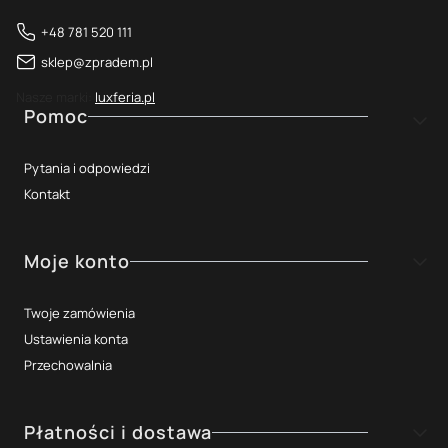
+48 781 520 111
sklep@zpradem.pl
Nasze marki:
luxferia.pl
Linki w stopce
Pomoc
Pytania i odpowiedzi
Kontakt
Moje konto
Twoje zamówienia
Ustawienia konta
Przechowalnia
Płatności i dostawa