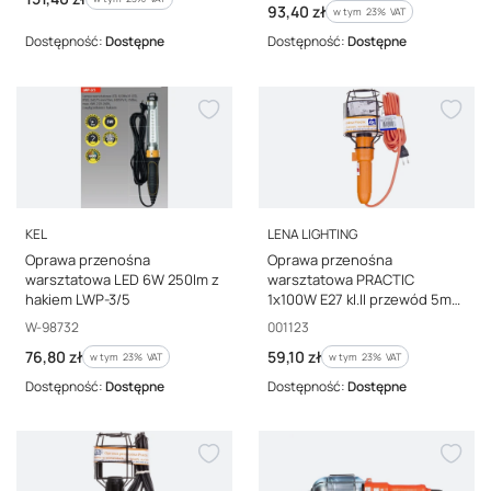
Cena brutto
93,40 zł
w tym %s VAT
w tym
23%
VAT
Dostępność:
Dostępne
Dostępność:
Dostępne
PRODUCENT
PRODUCENT
KEL
LENA LIGHTING
Oprawa przenośna
Oprawa przenośna
warsztatowa LED 6W 250lm z
warsztatowa PRACTIC
hakiem LWP-3/5
1x100W E27 kl.II przewód 5m
001123
Kod producenta
Kod producenta
W-98732
001123
Cena brutto
Cena brutto
76,80 zł
59,10 zł
w tym %s VAT
w tym %s VAT
w tym
23%
VAT
w tym
23%
VAT
Dostępność:
Dostępne
Dostępność:
Dostępne