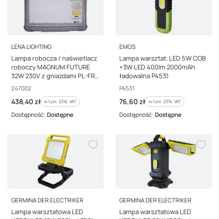
PRODUCENT
PRODUCENT
LENA LIGHTING
EMOS
Lampa robocza / naświetlacz
Lampa warsztat. LED 5W COB
roboczy MAGNUM FUTURE
+3W LED 400lm 2000mAh
32W 230V z gniazdami PL-FR
ładowalna P4531
/funkcja przedłużacza 2x16A/
Kod producenta
Kod producenta
247002
P4531
247002
Cena brutto
Cena brutto
438,40 zł
76,60 zł
w tym %s VAT
w tym %s VAT
w tym
23%
VAT
w tym
23%
VAT
Dostępność:
Dostępne
Dostępność:
Dostępne
PRODUCENT
PRODUCENT
GERMINA DER ELECTRIKER
GERMINA DER ELECTRIKER
Lampa warsztatowa LED
Lampa warsztatowa LED