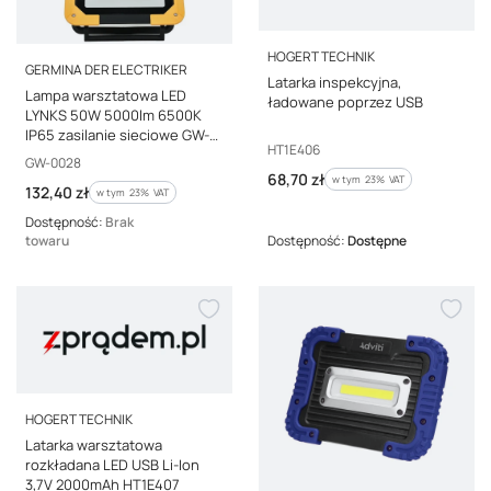
PRODUCENT
HOGERT TECHNIK
PRODUCENT
GERMINA DER ELECTRIKER
Latarka inspekcyjna,
Lampa warsztatowa LED
ładowane poprzez USB
LYNKS 50W 5000lm 6500K
IP65 zasilanie sieciowe GW-
Kod producenta
HT1E406
0028
Kod producenta
GW-0028
Cena brutto
68,70 zł
w tym %s VAT
w tym
23%
VAT
Cena brutto
132,40 zł
w tym %s VAT
w tym
23%
VAT
Dostępność:
Brak
towaru
Dostępność:
Dostępne
PRODUCENT
HOGERT TECHNIK
Latarka warsztatowa
rozkładana LED USB Li-Ion
3,7V 2000mAh HT1E407