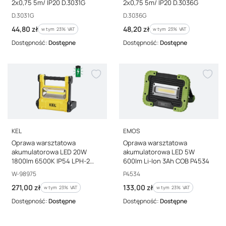
2x0,75 5m/ IP20 D.3031G
2x0,75 5m/ IP20 D.3036G
Kod producenta
Kod producenta
D.3031G
D.3036G
Cena brutto
Cena brutto
44,80 zł
48,20 zł
w tym %s VAT
w tym %s VAT
w tym
23%
VAT
w tym
23%
VAT
Dostępność:
Dostępne
Dostępność:
Dostępne
PRODUCENT
PRODUCENT
KEL
EMOS
Oprawa warsztatowa
Oprawa warsztatowa
akumulatorowa LED 20W
akumulatorowa LED 5W
1800lm 6500K IP54 LPH-2
600lm Li-Ion 3Ah COB P4534
ACU
Kod producenta
Kod producenta
W-98975
P4534
Cena brutto
Cena brutto
271,00 zł
133,00 zł
w tym %s VAT
w tym %s VAT
w tym
23%
VAT
w tym
23%
VAT
Dostępność:
Dostępne
Dostępność:
Dostępne