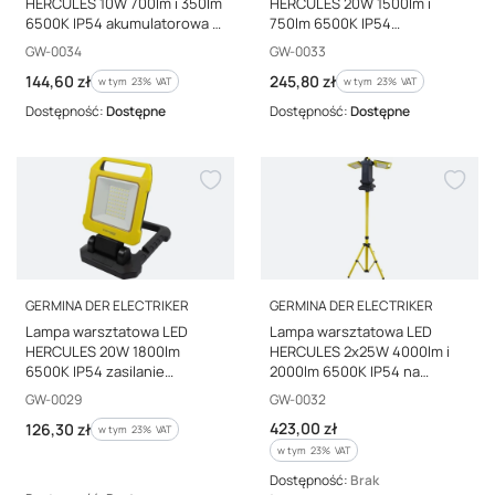
HERCULES 10W 700lm i 350lm
HERCULES 20W 1500lm i
6500K IP54 akumulatorowa z
750lm 6500K IP54
funkcją powerbank GW-0034
akumulatorowa z funkcją
Kod producenta
Kod producenta
GW-0034
GW-0033
powerbank GW-0033
Cena brutto
Cena brutto
144,60 zł
245,80 zł
w tym %s VAT
w tym %s VAT
w tym
23%
VAT
w tym
23%
VAT
Dostępność:
Dostępne
Dostępność:
Dostępne
PRODUCENT
PRODUCENT
GERMINA DER ELECTRIKER
GERMINA DER ELECTRIKER
Lampa warsztatowa LED
Lampa warsztatowa LED
HERCULES 20W 1800lm
HERCULES 2x25W 4000lm i
6500K IP54 zasilanie
2000lm 6500K IP54 na
sieciowe GW-0029
statywie GW-0032
Kod producenta
Kod producenta
GW-0029
GW-0032
Cena brutto
Cena brutto
423,00 zł
126,30 zł
w tym %s VAT
w tym
23%
VAT
w tym %s VAT
w tym
23%
VAT
Dostępność:
Brak