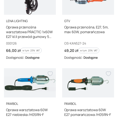
PRODUCENT
PRODUCENT
LENA LIGHTING
GTV
Oprawa przenośna
Oprawa przenośna, E27, 5m,
warsztatowa PRACTIC 1x60W
max 60W, pomarańczowa
E27 kl.II przewód gumowy 5m
000126
Kod producenta
Kod producenta
000126
OS-KAN527-24
Cena brutto
Cena brutto
66,00 zł
49,20 zł
w tym %s VAT
w tym %s VAT
w tym
23%
VAT
w tym
23%
VAT
Dostępność:
Dostępne
Dostępność:
Dostępne
PRODUCENT
PRODUCENT
PAWBOL
PAWBOL
Oprawa warsztatowa 60W
Oprawa warsztatowa 60W
E27 niebieska /H05RN-F
E27 pomarańczowa /H05RN-F