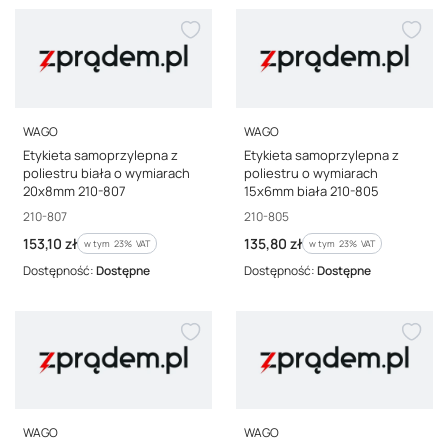
PRODUCENT
PRODUCENT
WAGO
WAGO
Etykieta samoprzylepna z
Etykieta samoprzylepna z
poliestru biała o wymiarach
poliestru o wymiarach
20x8mm 210-807
15x6mm biała 210-805
Kod producenta
Kod producenta
210-807
210-805
Cena brutto
Cena brutto
153,10 zł
135,80 zł
w tym %s VAT
w tym %s VAT
w tym
23%
VAT
w tym
23%
VAT
Dostępność:
Dostępne
Dostępność:
Dostępne
PRODUCENT
PRODUCENT
WAGO
WAGO