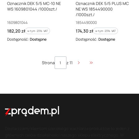
Oznacznik DEK 5/5 MC-10 NE
Oznacznik DEK 5/5 PLUS MC
WS 1609801044 /1000szt./
NE WS 1854490000
/1000szt./
Kod producenta
Kod producenta
1609801044
1854490000
Cena brutto
Cena brutto
182,20 zł
174,30 zł
w tym %s VAT
w tym %s VAT
w tym
23%
VAT
w tym
23%
VAT
Dostępność:
Dostępne
Dostępność:
Dostępne
Strona
z 11
Przejdź do ostatniej stro
Dostarczamy klientom szerokiego wachlarza produktów to jeden z
głównych celów działalności naszego sklepu elektrycznego. W