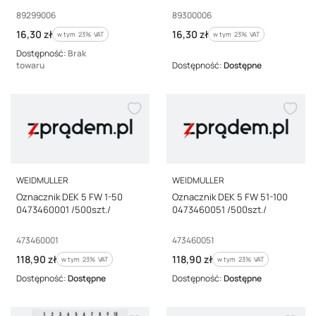
Kod producenta
Kod producenta
89299006
89300006
Cena brutto
Cena brutto
16,30 zł
16,30 zł
w tym %s VAT
w tym %s VAT
w tym
23%
VAT
w tym
23%
VAT
Dostępność:
Brak
towaru
Dostępność:
Dostępne
PRODUCENT
PRODUCENT
WEIDMULLER
WEIDMULLER
Oznacznik DEK 5 FW 1-50
Oznacznik DEK 5 FW 51-100
0473460001 /500szt./
0473460051 /500szt./
Kod producenta
Kod producenta
473460001
473460051
Cena brutto
Cena brutto
118,90 zł
118,90 zł
w tym %s VAT
w tym %s VAT
w tym
23%
VAT
w tym
23%
VAT
Dostępność:
Dostępne
Dostępność:
Dostępne