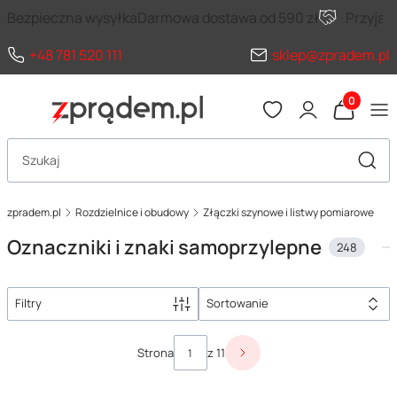
Bezpieczna wysyłka
Darmowa dostawa od 590 zł
Przyja
+48 781 520 111
sklep@zpradem.pl
Produkty 
Otwórz wyszukiwarkę
Szuka
zpradem.pl
Rozdzielnice i obudowy
Złączki szynowe i listwy pomiarowe
Oznaczniki i znaki samoprzylepne
248
Filtry
Sortowanie
Lista produktów
Strona
z 11
Następne produkty