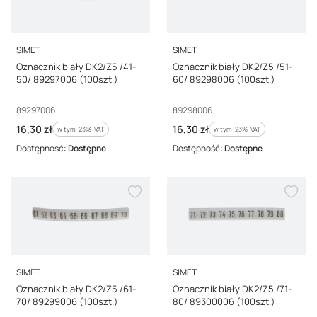
PRODUCENT
PRODUCENT
SIMET
SIMET
Oznacznik biały DK2/Z5 /41-
Oznacznik biały DK2/Z5 /51-
50/ 89297006 (100szt.)
60/ 89298006 (100szt.)
Kod producenta
Kod producenta
89297006
89298006
Cena brutto
Cena brutto
16,30 zł
16,30 zł
w tym %s VAT
w tym %s VAT
w tym
23%
VAT
w tym
23%
VAT
Dostępność:
Dostępne
Dostępność:
Dostępne
PRODUCENT
PRODUCENT
SIMET
SIMET
Oznacznik biały DK2/Z5 /61-
Oznacznik biały DK2/Z5 /71-
70/ 89299006 (100szt.)
80/ 89300006 (100szt.)