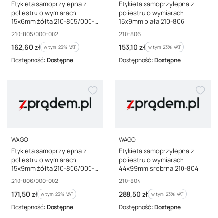
Etykieta samoprzylepna z
Etykieta samoprzylepna z
poliestru o wymiarach
poliestru o wymiarach
15x6mm żółta 210-805/000-
15x9mm biała 210-806
002
Kod producenta
Kod producenta
210-805/000-002
210-806
Cena brutto
Cena brutto
162,60 zł
153,10 zł
w tym %s VAT
w tym %s VAT
w tym
23%
VAT
w tym
23%
VAT
Dostępność:
Dostępne
Dostępność:
Dostępne
PRODUCENT
PRODUCENT
WAGO
WAGO
Etykieta samoprzylepna z
Etykieta samoprzylepna z
poliestru o wymiarach
poliestru o wymiarach
15x9mm żółta 210-806/000-
44x99mm srebrna 210-804
002
Kod producenta
Kod producenta
210-806/000-002
210-804
Cena brutto
Cena brutto
171,50 zł
288,50 zł
w tym %s VAT
w tym %s VAT
w tym
23%
VAT
w tym
23%
VAT
Dostępność:
Dostępne
Dostępność:
Dostępne