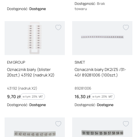
Dostępność:
Brak
Dostępność:
Dostępne
towaru
PRODUCENT
PRODUCENT
EM GROUP
SIMET
Oznacznik biały (blister
Oznacznik biały DK2/Z5 /31-
20szt.) 43192 (nadruk X2)
40/ 89281006 (100szt.)
Kod producenta
Kod producenta
43192 (nadruk X2)
89281006
Cena brutto
Cena brutto
9,70 zł
16,30 zł
w tym %s VAT
w tym %s VAT
w tym
23%
VAT
w tym
23%
VAT
Dostępność:
Dostępne
Dostępność:
Dostępne