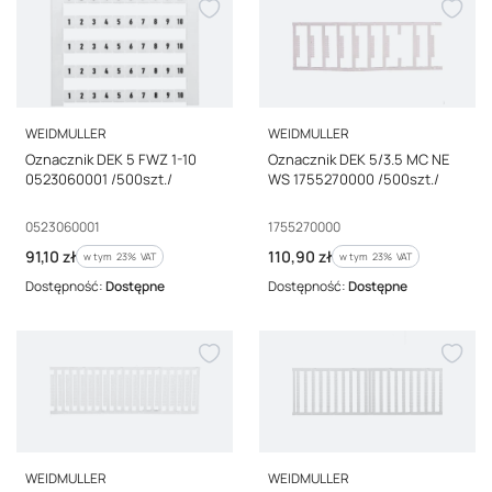
PRODUCENT
PRODUCENT
WEIDMULLER
WEIDMULLER
Oznacznik DEK 5 FWZ 1-10
Oznacznik DEK 5/3.5 MC NE
0523060001 /500szt./
WS 1755270000 /500szt./
Kod producenta
Kod producenta
0523060001
1755270000
Cena brutto
Cena brutto
91,10 zł
110,90 zł
w tym %s VAT
w tym %s VAT
w tym
23%
VAT
w tym
23%
VAT
Dostępność:
Dostępne
Dostępność:
Dostępne
PRODUCENT
PRODUCENT
WEIDMULLER
WEIDMULLER