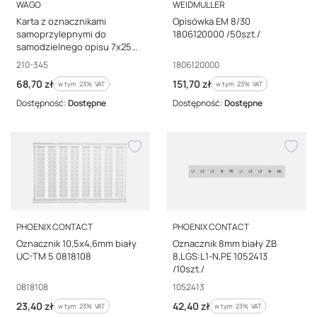
PRODUCENT
PRODUCENT
WAGO
WEIDMULLER
Karta z oznacznikami
Opisówka EM 8/30
samoprzylepnymi do
1806120000 /50szt./
samodzielnego opisu 7x25
szt. 210-345
Kod producenta
Kod producenta
210-345
1806120000
Cena brutto
Cena brutto
68,70 zł
151,70 zł
w tym %s VAT
w tym %s VAT
w tym
23%
VAT
w tym
23%
VAT
Dostępność:
Dostępne
Dostępność:
Dostępne
PRODUCENT
PRODUCENT
PHOENIX CONTACT
PHOENIX CONTACT
Oznacznik 10,5x4,6mm biały
Oznacznik 8mm biały ZB
UC-TM 5 0818108
8,LGS:L1-N,PE 1052413
/10szt./
Kod producenta
Kod producenta
0818108
1052413
Cena brutto
Cena brutto
23,40 zł
42,40 zł
w tym %s VAT
w tym %s VAT
w tym
23%
VAT
w tym
23%
VAT