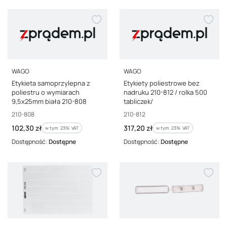
PRODUCENT
PRODUCENT
WAGO
WAGO
Etykieta samoprzylepna z
Etykiety poliestrowe bez
poliestru o wymiarach
nadruku 210-812 / rolka 500
9,5x25mm biała 210-808
tabliczek/
Kod producenta
Kod producenta
210-808
210-812
Cena brutto
Cena brutto
102,30 zł
317,20 zł
w tym %s VAT
w tym %s VAT
w tym
23%
VAT
w tym
23%
VAT
Dostępność:
Dostępne
Dostępność:
Dostępne