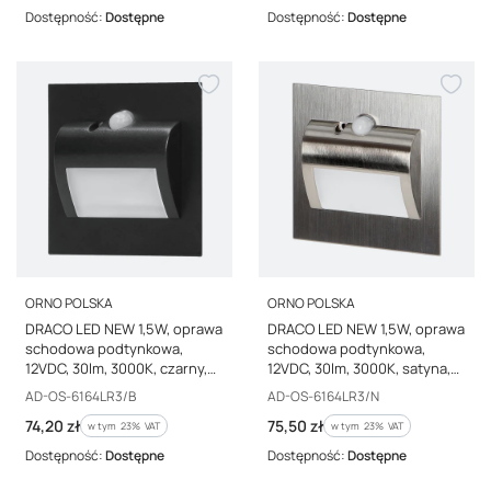
Dostępność:
Dostępne
Dostępność:
Dostępne
PRODUCENT
PRODUCENT
ORNO POLSKA
ORNO POLSKA
DRACO LED NEW 1,5W, oprawa
DRACO LED NEW 1,5W, oprawa
schodowa podtynkowa,
schodowa podtynkowa,
12VDC, 30lm, 3000K, czarny,
12VDC, 30lm, 3000K, satyna,
czujnik ruchu i zmierzchu AD-
czujnik ruchu i zmierzchu AD-
Kod producenta
Kod producenta
AD-OS-6164LR3/B
AD-OS-6164LR3/N
OS-6164LR3/B
OS-6164LR3/N
Cena brutto
Cena brutto
74,20 zł
75,50 zł
w tym %s VAT
w tym %s VAT
w tym
23%
VAT
w tym
23%
VAT
Dostępność:
Dostępne
Dostępność:
Dostępne