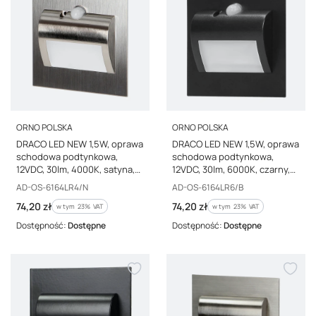
PRODUCENT
PRODUCENT
ORNO POLSKA
ORNO POLSKA
DRACO LED NEW 1,5W, oprawa
DRACO LED NEW 1,5W, oprawa
schodowa podtynkowa,
schodowa podtynkowa,
12VDC, 30lm, 4000K, satyna,
12VDC, 30lm, 6000K, czarny,
czujnik ruchu i zmierzchu AD-
czujnik ruchu i zmierzchu AD-
Kod producenta
Kod producenta
AD-OS-6164LR4/N
AD-OS-6164LR6/B
OS-6164LR4/N
OS-6164LR6/B
Cena brutto
Cena brutto
74,20 zł
74,20 zł
w tym %s VAT
w tym %s VAT
w tym
23%
VAT
w tym
23%
VAT
Dostępność:
Dostępne
Dostępność:
Dostępne