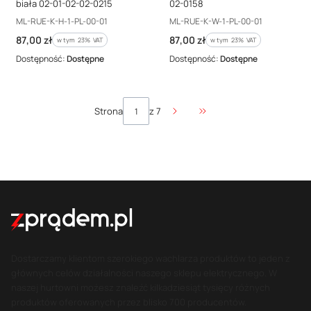
biała 02-01-02-02-0215
02-0158
Kod producenta
Kod producenta
ML-RUE-K-H-1-PL-00-01
ML-RUE-K-W-1-PL-00-01
Cena brutto
Cena brutto
87,00 zł
87,00 zł
w tym %s VAT
w tym %s VAT
w tym
23%
VAT
w tym
23%
VAT
Dostępność:
Dostępne
Dostępność:
Dostępne
Strona
z 7
Przejdź do ostatniej stro
Dostarczamy klientom szerokiego wachlarza produktów to jeden z
głównych celów działalności naszego sklepu elektrycznego. W
naszej hurtowni możesz znaleźć kilkadziesiąt tysięcy różnych
produktów oferowanych przez blisko 700 producentów.