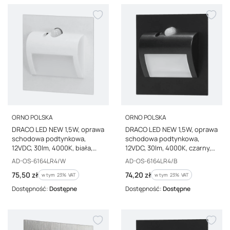
PRODUCENT
PRODUCENT
ORNO POLSKA
ORNO POLSKA
DRACO LED NEW 1,5W, oprawa
DRACO LED NEW 1,5W, oprawa
schodowa podtynkowa,
schodowa podtynkowa,
12VDC, 30lm, 4000K, biała,
12VDC, 30lm, 4000K, czarny,
czujnik ruchu i zmierzchu AD-
czujnik ruchu i zmierzchu AD-
Kod producenta
Kod producenta
AD-OS-6164LR4/W
AD-OS-6164LR4/B
OS-6164LR4/W
OS-6164LR4/B
Cena brutto
Cena brutto
75,50 zł
74,20 zł
w tym %s VAT
w tym %s VAT
w tym
23%
VAT
w tym
23%
VAT
Dostępność:
Dostępne
Dostępność:
Dostępne