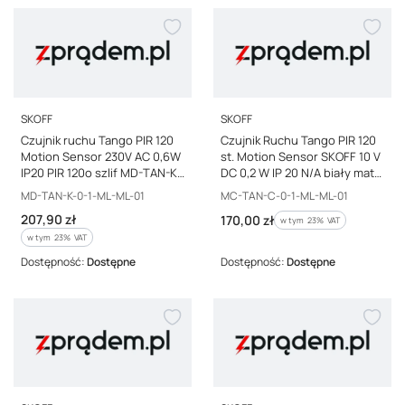
PRODUCENT
PRODUCENT
SKOFF
SKOFF
Czujnik ruchu Tango PIR 120
Czujnik Ruchu Tango PIR 120
Motion Sensor 230V AC 0,6W
st. Motion Sensor SKOFF 10 V
IP20 PIR 120o szlif MD-TAN-K-
DC 0,2 W IP 20 N/A biały mat
0-1-ML-ML-01
szt.
Kod producenta
Kod producenta
MD-TAN-K-0-1-ML-ML-01
MC-TAN-C-0-1-ML-ML-01
Cena brutto
207,90 zł
Cena brutto
170,00 zł
w tym %s VAT
w tym
23%
VAT
w tym %s VAT
w tym
23%
VAT
Dostępność:
Dostępne
Dostępność:
Dostępne