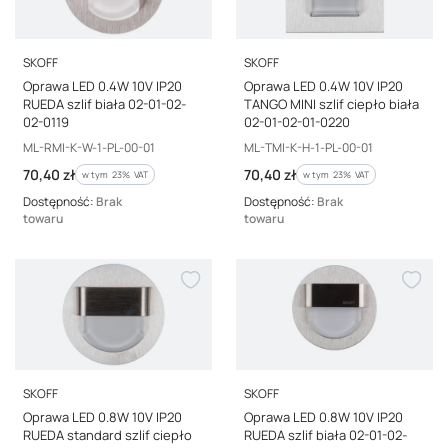
PRODUCENT
PRODUCENT
SKOFF
SKOFF
Oprawa LED 0.4W 10V IP20
Oprawa LED 0.4W 10V IP20
RUEDA szlif biała 02-01-02-
TANGO MINI szlif ciepło biała
02-0119
02-01-02-01-0220
Kod producenta
Kod producenta
ML-RMI-K-W-1-PL-00-01
ML-TMI-K-H-1-PL-00-01
Cena brutto
Cena brutto
70,40 zł
70,40 zł
w tym %s VAT
w tym %s VAT
w tym
23%
VAT
w tym
23%
VAT
Dostępność:
Brak
Dostępność:
Brak
towaru
towaru
PRODUCENT
PRODUCENT
SKOFF
SKOFF
Oprawa LED 0.8W 10V IP20
Oprawa LED 0.8W 10V IP20
RUEDA standard szlif ciepło
RUEDA szlif biała 02-01-02-