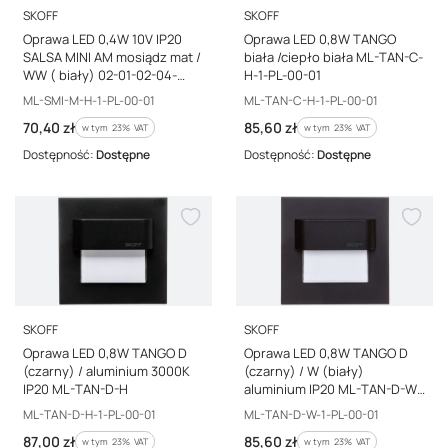
PRODUCENT
PRODUCENT
SKOFF
SKOFF
Oprawa LED 0,4W 10V IP20
Oprawa LED 0,8W TANGO
SALSA MINI AM mosiądz mat /
biała /ciepło biała ML-TAN-C-
WW ( biały) 02-01-02-04-
H-1-PL-00-01
000302-01-02-04-0003
Kod producenta
Kod producenta
ML-SMI-M-H-1-PL-00-01
ML-TAN-C-H-1-PL-00-01
Cena brutto
Cena brutto
70,40 zł
85,60 zł
w tym %s VAT
w tym %s VAT
w tym
23%
VAT
w tym
23%
VAT
Dostępność:
Dostępne
Dostępność:
Dostępne
PRODUCENT
PRODUCENT
SKOFF
SKOFF
Oprawa LED 0,8W TANGO D
Oprawa LED 0,8W TANGO D
(czarny) / aluminium 3000K
(czarny) / W (biały)
IP20 ML-TAN-D-H
aluminium IP20 ML-TAN-D-W-
1-PL-00-01
Kod producenta
Kod producenta
ML-TAN-D-H-1-PL-00-01
ML-TAN-D-W-1-PL-00-01
Cena brutto
Cena brutto
87,00 zł
85,60 zł
w tym %s VAT
w tym %s VAT
w tym
23%
VAT
w tym
23%
VAT