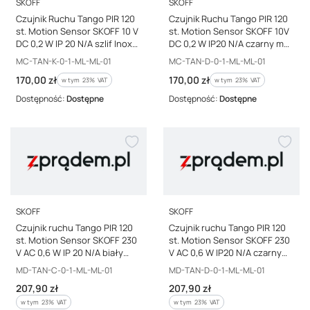
PRODUCENT
PRODUCENT
SKOFF
SKOFF
Czujnik Ruchu Tango PIR 120
Czujnik Ruchu Tango PIR 120
st. Motion Sensor SKOFF 10 V
st. Motion Sensor SKOFF 10V
DC 0,2 W IP 20 N/A szlif Inox
DC 0,2 W IP20 N/A czarny mat
szt.
szt.
Kod producenta
Kod producenta
MC-TAN-K-0-1-ML-ML-01
MC-TAN-D-0-1-ML-ML-01
Cena brutto
Cena brutto
170,00 zł
170,00 zł
w tym %s VAT
w tym %s VAT
w tym
23%
VAT
w tym
23%
VAT
Dostępność:
Dostępne
Dostępność:
Dostępne
PRODUCENT
PRODUCENT
SKOFF
SKOFF
Czujnik ruchu Tango PIR 120
Czujnik ruchu Tango PIR 120
st. Motion Sensor SKOFF 230
st. Motion Sensor SKOFF 230
V AC 0,6 W IP 20 N/A biały
V AC 0,6 W IP20 N/A czarny
mat szt.
mat szt.
Kod producenta
Kod producenta
MD-TAN-C-0-1-ML-ML-01
MD-TAN-D-0-1-ML-ML-01
Cena brutto
Cena brutto
207,90 zł
207,90 zł
w tym %s VAT
w tym %s VAT
w tym
23%
VAT
w tym
23%
VAT