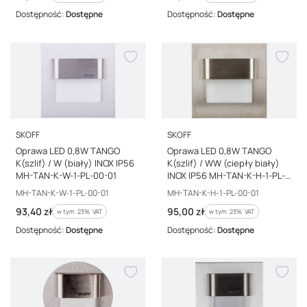
Dostępność:
Dostępne
Dostępność:
Dostępne
PRODUCENT
PRODUCENT
SKOFF
SKOFF
Oprawa LED 0,8W TANGO
Oprawa LED 0,8W TANGO
K(szlif) / W (biały) INOX IP56
K(szlif) / WW (ciepły biały)
MH-TAN-K-W-1-PL-00-01
INOX IP56 MH-TAN-K-H-1-PL-
00-01
Kod producenta
Kod producenta
MH-TAN-K-W-1-PL-00-01
MH-TAN-K-H-1-PL-00-01
Cena brutto
Cena brutto
93,40 zł
95,00 zł
w tym %s VAT
w tym %s VAT
w tym
23%
VAT
w tym
23%
VAT
Dostępność:
Dostępne
Dostępność:
Dostępne