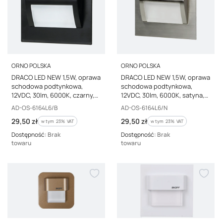
PRODUCENT
PRODUCENT
ORNO POLSKA
ORNO POLSKA
DRACO LED NEW 1,5W, oprawa
DRACO LED NEW 1,5W, oprawa
schodowa podtynkowa,
schodowa podtynkowa,
12VDC, 30lm, 6000K, czarny,
12VDC, 30lm, 6000K, satyna,
innowacyjny sposób
innowacyjny sposób
Kod producenta
Kod producenta
AD-OS-6164L6/B
AD-OS-6164L6/N
montażu,AD-OS-6164L6/B
montażu,AD-OS-6164L6/N
Cena brutto
Cena brutto
29,50 zł
29,50 zł
w tym %s VAT
w tym %s VAT
w tym
23%
VAT
w tym
23%
VAT
Dostępność:
Brak
Dostępność:
Brak
towaru
towaru