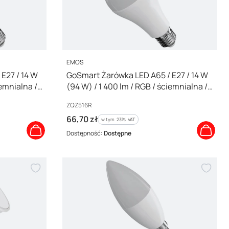
PRODUCENT
EMOS
E27 / 14 W
GoSmart Żarówka LED A65 / E27 / 14 W
iemnialna /
(94 W) / 1 400 lm / RGB / ściemnialna /
Zigbee / ZQZ516R
Kod producenta
ZQZ516R
Cena brutto
66,70 zł
w tym %s VAT
w tym
23%
VAT
Dostępność:
Dostępne