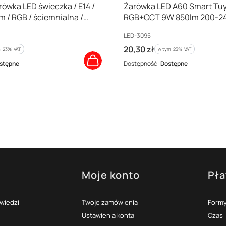
ówka LED świeczka / E14 /
Żarówka LED A60 Smart Tu
lm / RGB / ściemnialna /
RGB+CCT 9W 850lm 200-24
QZ322R
LED-3095
Kod producenta
LED-3095
Cena brutto
20,30 zł
 %s VAT
w tym %s VAT
m
23%
VAT
w tym
23%
VAT
stępne
Dostępność:
Dostępne
Moje konto
Pła
topce
owiedzi
Twoje zamówienia
Formy
Ustawienia konta
Czas 