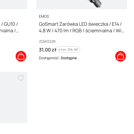
PRODUCENT
EMOS
/ GU10 /
GoSmart Żarówka LED świeczka / E14 /
nialna /
4,8 W / 470 lm / RGB / ściemnialna / Wi-
Fi / ZQW322R
Kod producenta
ZQW322R
Cena brutto
31,00 zł
w tym %s VAT
w tym
23%
VAT
Dostępność:
Dostępne