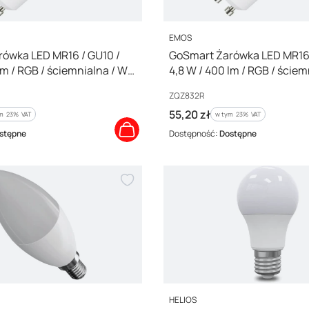
PRODUCENT
EMOS
ówka LED MR16 / GU10 /
GoSmart Żarówka LED MR16 
lm / RGB / ściemnialna / Wi-
4,8 W / 400 lm / RGB / ściem
2R
Zigbee / ZQZ832R
Kod producenta
ZQZ832R
Cena brutto
55,20 zł
m %s VAT
w tym %s VAT
ym
23%
VAT
w tym
23%
VAT
stępne
Dostępność:
Dostępne
PRODUCENT
HELIOS