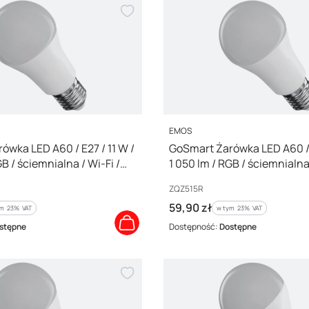
PRODUCENT
EMOS
ówka LED A60 / E27 / 11 W /
GoSmart Żarówka LED A60 / E
GB / ściemnialna / Wi-Fi /
1 050 lm / RGB / ściemnialna
ZQZ515R
Kod producenta
ZQZ515R
Cena brutto
59,90 zł
m %s VAT
w tym %s VAT
ym
23%
VAT
w tym
23%
VAT
stępne
Dostępność:
Dostępne