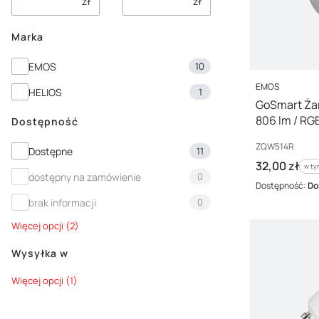
zł
zł
Marka
Marka
EMOS
10
PRODUCENT
EMOS
HELIOS
1
GoSmart Żar
806 lm / RGB
Dostępność
ZQW514R
Kod producenta
ZQW514R
Dostępność
Dostępne
11
Cena brutto
32,00 zł
w ty
w t
dostępny na zamówienie
0
Dostępność:
Do
brak informacji
0
Więcej opcji (2)
Wysyłka w
Wysyłka w
Więcej opcji (1)