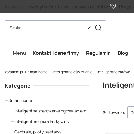
Bezpieczna wysyłka
Darmowa dostawa od 590 zł
Przyja
Szukaj
Wyczyść
Menu
Kontakt i dane firmy
Regulamin
Blog
zpradem.pl
Smart home
Inteligentne oświetlenie
Inteligentne żarówki
Intelige
Kategorie
Smart home
Lista p
Inteligentne sterowanie ogrzewaniem
Sortowanie:
D
Inteligentne gniazda i łączniki
Centrale, piloty, zestawy