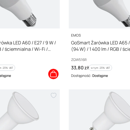
PRODUCENT
EMOS
ówka LED A60 / E27 / 9 W /
GoSmart Żarówka LED A65 / 
 / ściemnialna / Wi-Fi /
(94 W) / 1 400 lm / RGB / śc
Wi-Fi / ZQW516R
Kod producenta
ZQW516R
Cena brutto
33,80 zł
m %s VAT
w tym %s VAT
ym
23%
VAT
w tym
23%
VAT
stępne
Dostępność:
Dostępne