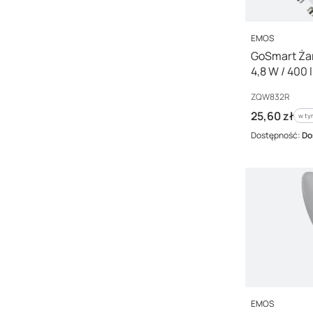
PRODUCENT
EMOS
GoSmart Żar
4,8 W / 400 
Fi / ZQW83
Kod producenta
ZQW832R
Cena brutto
25,60 zł
w ty
w t
Dostępność:
Do
PRODUCENT
EMOS