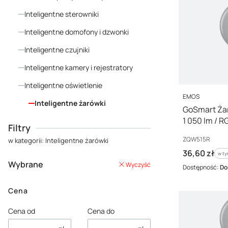
Inteligentne sterowniki
Inteligentne domofony i dzwonki
Inteligentne czujniki
Inteligentne kamery i rejestratory
Inteligentne oświetlenie
PRODUCENT
EMOS
Inteligentne żarówki
GoSmart Żar
Koniec menu
1 050 lm / R
Filtry
ZQW515R
Kod producenta
ZQW515R
w kategorii: Inteligentne żarówki
Cena brutto
36,60 zł
w ty
w t
Wybrane
Wyczyść
Dostępność:
Do
Cena
Cena od
Cena do