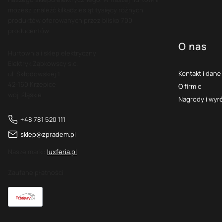
możesz znaleźć kilkadziesiąt tysięcy różnych
produktów oferowanych przez blisko 700
producentów.
O nas
Hurtownia i sklep elektryczny
Elektryk Ząbkowscy s.c.
Kontakt i dane
ul. Skłodowskiej 1
42-160 Krzepice
O firmie
woj. śląskie
Nagrody i wyr
+48 781 520 111
sklep@zpradem.pl
Nasze marki:
luxferia.pl
Zaufane płatności