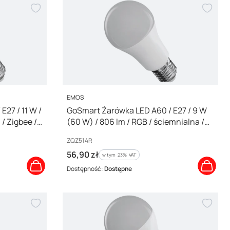
PRODUCENT
EMOS
27 / 11 W /
GoSmart Żarówka LED A60 / E27 / 9 W
 / Zigbee /
(60 W) / 806 lm / RGB / ściemnialna /
Zigbee / ZQZ514R
Kod producenta
ZQZ514R
Cena brutto
56,90 zł
w tym %s VAT
w tym
23%
VAT
Dostępność:
Dostępne