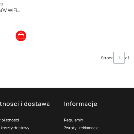
ya
0V WiFi
Strona
z 1
tności i dostawa
Informacje
 płatności
Regulamin
i koszty dostawy
Zwroty i reklamacje