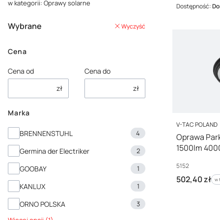
w kategorii: Oprawy solarne
Dostępność:
Do
Wybrane
Wyczyść
Cena
Cena od
Cena do
zł
zł
Marka
PRODUCENT
V-TAC POLAND
Marka
BRENNENSTUHL
4
Oprawa Par
1500lm 4000
Germina der Electriker
2
Kod producenta
5152
GOOBAY
1
Cena brutto
502,40 zł
w 
w
KANLUX
1
ORNO POLSKA
3