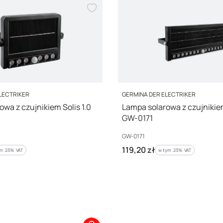
PRODUCENT
LECTRIKER
GERMINA DER ELECTRIKER
wa z czujnikiem Solis 1.0
Lampa solarowa z czujnikiem
GW-0171
Kod producenta
GW-0171
Cena brutto
119,20 zł
m %s VAT
w tym %s VAT
ym
23%
VAT
w tym
23%
VAT