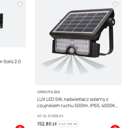
 Solis 2.0
PRODUCENT
ORNO POLSKA
LUX LED 5W, naświetlacz solarny z
czujnikiem ruchu 500lm, IP65, 4000K,
2x1500mAh, czarny,AD-SL-6108BLR4
Kod producenta
AD-SL-6108BLR4
Cena brutto
152,80 zł
w tym %s VAT
w tym
23%
VAT