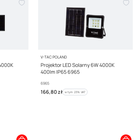
PRODUCENT
V-TAC POLAND
 4000K
Projektor LED Solarny 6W 4000K
400lm IP65 6965
Kod producenta
6965
Cena brutto
166,80 zł
w tym %s VAT
w tym
23%
VAT