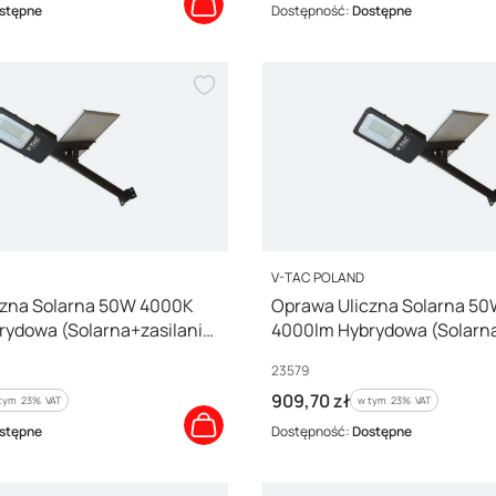
stępne
Dostępność:
Dostępne
PRODUCENT
V-TAC POLAND
czna Solarna 50W 4000K
Oprawa Uliczna Solarna 5
ydowa (Solarna+zasilanie
4000lm Hybrydowa (Solarna
3578
230) IP65 23579
Kod producenta
23579
Cena brutto
909,70 zł
tym %s VAT
w tym %s VAT
 tym
23%
VAT
w tym
23%
VAT
stępne
Dostępność:
Dostępne