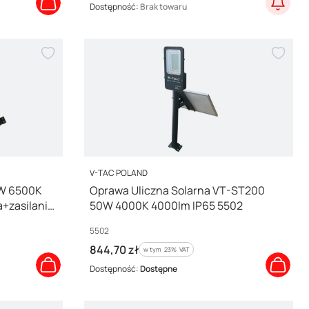
Dostępność:
Brak towaru
PRODUCENT
V-TAC POLAND
0W 6500K
Oprawa Uliczna Solarna VT-ST200
+zasilanie
50W 4000K 4000lm IP65 5502
Kod producenta
5502
Cena brutto
844,70 zł
w tym %s VAT
w tym
23%
VAT
Dostępność:
Dostępne