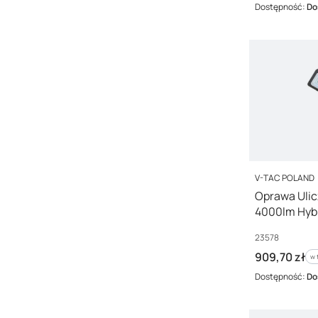
Dostępność:
Do
PRODUCENT
V-TAC POLAND
Oprawa Uli
4000lm Hybr
230) IP65 2
Kod producenta
23578
Cena brutto
909,70 zł
w 
w
Dostępność:
Do