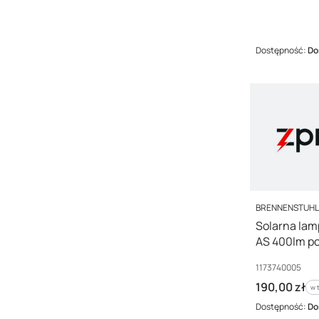
Dostępność:
Do
PRODUCENT
BRENNENSTUH
Solarna lam
AS 400lm p
Kod producenta
1173740005
Cena brutto
190,00 zł
w 
w 
Dostępność:
Do