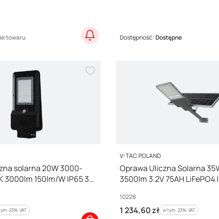
ak towaru
Dostępność:
Dostępne
PRODUCENT
V-TAC POLAND
zna solarna 20W 3000-
Oprawa Uliczna Solarna 3
 3000lm 150lm/W IP65 3
3500lm 3.2V 75AH LiFePO4 
cji 24099
Kod producenta
10228
Cena brutto
1 234,60 zł
tym %s VAT
w tym %s VAT
tym
23%
VAT
w tym
23%
VAT