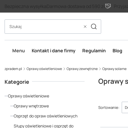
Bezpieczna wysyłka
Darmowa dostawa od 590 zł
Przyja
Szukaj
Wyczyść
Menu
Kontakt i dane firmy
Regulamin
Blog
zpradem.pl
Oprawy oświetleniowe
Oprawy zewnętrzne
Oprawy solarne
Oprawy s
Kategorie
Oprawy oświetleniowe
Lista p
Oprawy wnętrzowe
Sortowanie:
D
Osprzęt do opraw oświetleniowych
Słupy oświetleniowe i osprzęt do