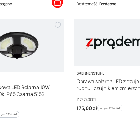
stępne
Dostępność:
Dostępne
PRODUCENT
BRENNENSTUHL
Oprawa solarna LED z czujn
kowa LED Solarna 10W
ruchu i czujnikiem zmierzc
k IP65 Czarna 5152
1000lm 4000K 1173740001
Kod producenta
1173740001
Cena brutto
175,00 zł
w tym %s VAT
w tym
23%
VAT
tym %s VAT
 tym
23%
VAT