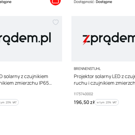
stępne
Dostępność:
Dostępne
PRODUCENT
L
BRENNENSTUHL
D solarny z czujnikiem
Projektor solarny LED z czu
jnikiem zmierzchu IP65
ruchu i czujnikiem zmierzc
0K 1173740003
1000lm 4000K 1173740002
Kod producenta
1173740002
Cena brutto
196,50 zł
tym %s VAT
w tym %s VAT
 tym
23%
VAT
w tym
23%
VAT