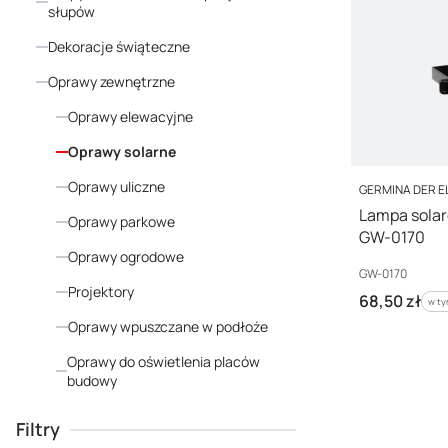
słupów
Dekoracje świąteczne
Oprawy zewnętrzne
Oprawy elewacyjne
Oprawy solarne
Oprawy uliczne
PRODUCENT
GERMINA DER E
Lampa solaro
Oprawy parkowe
GW-0170
Oprawy ogrodowe
Kod producenta
GW-0170
Projektory
Cena brutto
68,50 zł
w ty
w t
Oprawy wpuszczane w podłoże
Oprawy do oświetlenia placów
budowy
Koniec menu
Filtry