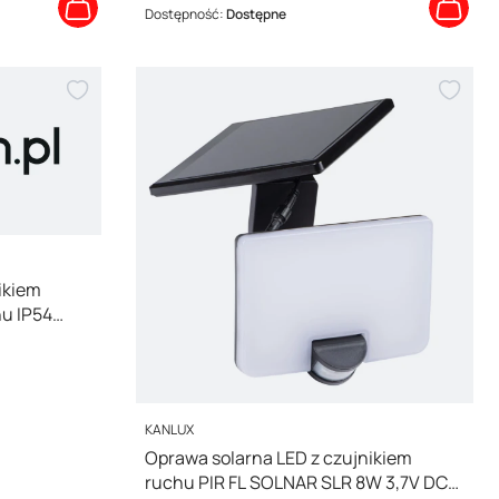
Dostępność:
Dostępne
ikiem
hu IP54
PRODUCENT
KANLUX
Oprawa solarna LED z czujnikiem
ruchu PIR FL SOLNAR SLR 8W 3,7V DC