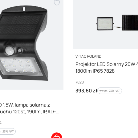
PRODUCENT
V-TAC POLAND
Projektor LED Solarny 20W
1800lm IP65 7828
Kod producenta
7828
Cena brutto
393,60 zł
w tym %s VAT
w tym
23%
VAT
 1,5W, lampa solarna z
uchu 120st, 190lm, IP,AD-
R4
4
m %s VAT
ym
23%
VAT