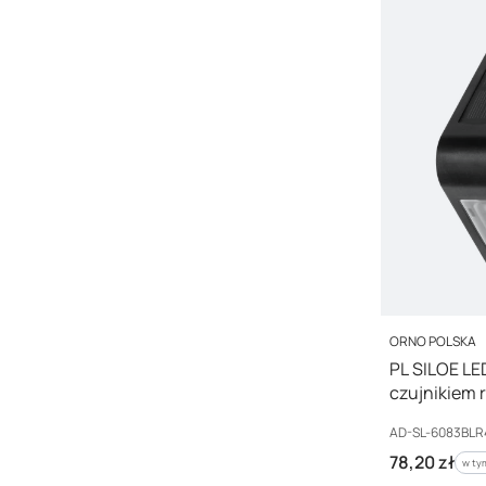
PRODUCENT
ORNO POLSKA
PL SILOE LED
czujnikiem r
SL-6083BL
Kod producenta
AD-SL-6083BLR
Cena brutto
78,20 zł
w ty
w t