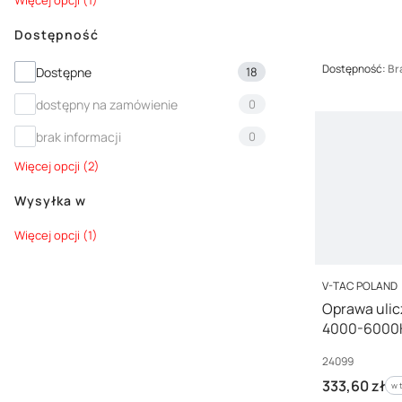
Więcej opcji (1)
Dostępność
Dostępność
Dostępność:
Br
Dostępne
18
dostępny na zamówienie
0
brak informacji
0
Więcej opcji (2)
Wysyłka w
Wysyłka w
Więcej opcji (1)
PRODUCENT
V-TAC POLAND
Oprawa ulic
4000-6000K
Lata gwaran
Kod producenta
24099
Cena brutto
333,60 zł
w 
w 