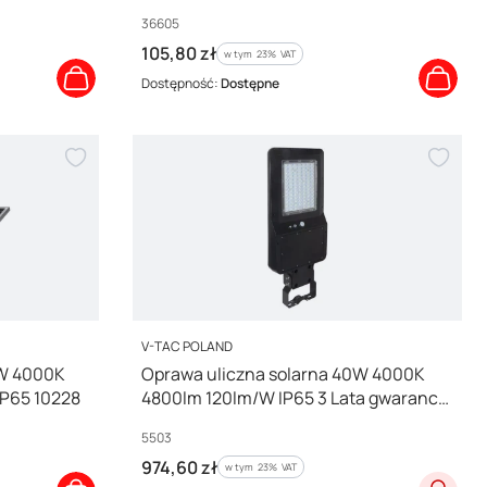
Li-Ion 2000mA IP54 IIIkl. 800lm barwa
Kod producenta
36605
neutralna 4000K 36605
Cena brutto
105,80 zł
w tym %s VAT
w tym
23%
VAT
Dostępność:
Dostępne
PRODUCENT
V-TAC POLAND
5W 4000K
Oprawa uliczna solarna 40W 4000K
IP65 10228
4800lm 120lm/W IP65 3 Lata gwarancji
5503
Kod producenta
5503
Cena brutto
974,60 zł
w tym %s VAT
w tym
23%
VAT