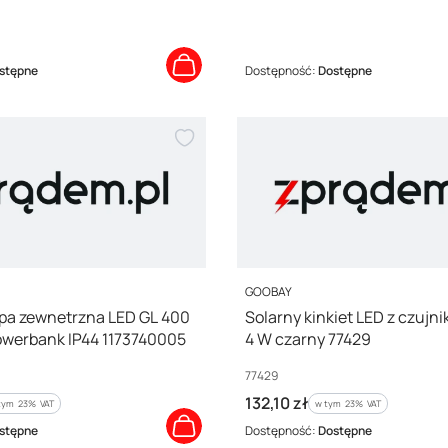
stępne
Dostępność:
Dostępne
PRODUCENT
L
GOOBAY
pa zewnetrzna LED GL 400
Solarny kinkiet LED z czujn
owerbank IP44 1173740005
4 W czarny 77429
Kod producenta
77429
Cena brutto
132,10 zł
tym %s VAT
w tym %s VAT
tym
23%
VAT
w tym
23%
VAT
stępne
Dostępność:
Dostępne