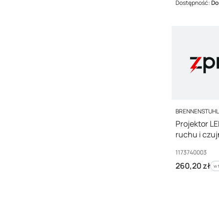
Dostępność:
Do
PRODUCENT
BRENNENSTUH
Projektor LE
ruchu i czu
1000lm 400
Kod producenta
1173740003
Cena brutto
260,20 zł
w 
w