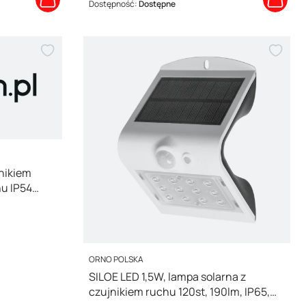
Dostępność:
Dostępne
jnikiem
hu IP54
PRODUCENT
ORNO POLSKA
SILOE LED 1,5W, lampa solarna z
czujnikiem ruchu 120st, 190lm, IP65,