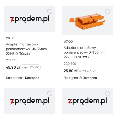
PRODUCENT
WAGO
PRODUCENT
WAGO
Adapter montażowy
Adapter montażowy
pomarańczowy DIN 35mm
pomarańczowy DIN 35mm
221-510 /10szt./
222-500 /10szt./
Kod producenta
221-510
Kod producenta
222-500
Cena brutto
45,90 zł
w tym %s VAT
w tym
23%
VAT
Cena brutto
25,80 zł
w tym %s VAT
w tym
23%
VAT
Dostępność:
Dostępne
Dostępność:
Dostępne