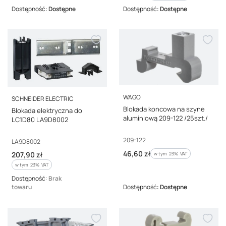
Dostępność:
Dostępne
Dostępność:
Dostępne
PRODUCENT
WAGO
PRODUCENT
SCHNEIDER ELECTRIC
Blokada koncowa na szyne
Blokada elektryczna do
aluminiową 209-122 /25szt./
LC1D80 LA9D8002
Kod producenta
209-122
Kod producenta
LA9D8002
Cena brutto
46,60 zł
Cena brutto
w tym %s VAT
207,90 zł
w tym
23%
VAT
w tym %s VAT
w tym
23%
VAT
Dostępność:
Brak
towaru
Dostępność:
Dostępne