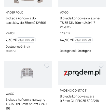
PRODUCENT
PRODUCENT
HAGER POLO
WAGO
Blokada końcowa do
Blokada końcowa na szynę
zacisków do 35mm2 KWB01
TS 35 DIN 10mm 249-117
/25szt./
Kod producenta
Kod producenta
KWB01
249-117
Cena brutto
Cena brutto
7,30 zł
64,90 zł
w tym %s VAT
w tym %s VAT
w tym
23%
VAT
w tym
23%
VAT
Dostępność:
Brak
towaru
Dostępność:
Dostępne
PRODUCENT
PHOENIX CONTACT
PRODUCENT
WAGO
Blokada końcowa szara
Blokada końcowa na szynę
9,5mm CLIPFIX 35 3022218
TS 35 DIN 6mm /25szt./ 249-
116