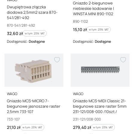
Gniazdo 2-biegunowe
Dwupiętrowa złączka
niebieskie kodowanie I
diodowa 2,5mm2 szara 870-
WINSTA MINI 890-1102
541/281-492
Kod producenta
890-1102
Kod producenta
870-541/281-492
Cena brutto
15,10 zł
w tym %s VAT
w tym
23%
VAT
Cena brutto
32,60 zł
w tym %s VAT
w tym
23%
VAT
Dostępność:
Dostępne
Dostępność:
Dostępne
PRODUCENT
PRODUCENT
WAGO
WAGO
Gniazdo MCS-MICRO 7-
Gniazdo MCS-MIDI Classic 21-
biegunowe jasnoszare raster
biegunowe szare raster 5mm
2,5mm 733-107
231-121/008-000 /10szt./
Kod producenta
Kod producenta
733-107
231-121/008-000
Cena brutto
Cena brutto
21,10 zł
279,40 zł
w tym %s VAT
w tym %s VAT
w tym
23%
VAT
w tym
23%
VAT