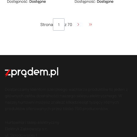
Dostępność:
Dostępne
Dostępność:
Dostępne
Strona
z 70
Przejdź do ostatniej str
Dostarczamy klientom szerokiego wachlarza produktów to jeden z
głównych celów działalności naszego sklepu elektrycznego. W
naszej hurtowni możesz znaleźć kilkadziesiąt tysięcy różnych
produktów oferowanych przez blisko 700 producentów.
Hurtownia i sklep elektryczny
Elektryk Ząbkowscy s.c.
ul. Skłodowskiej 1