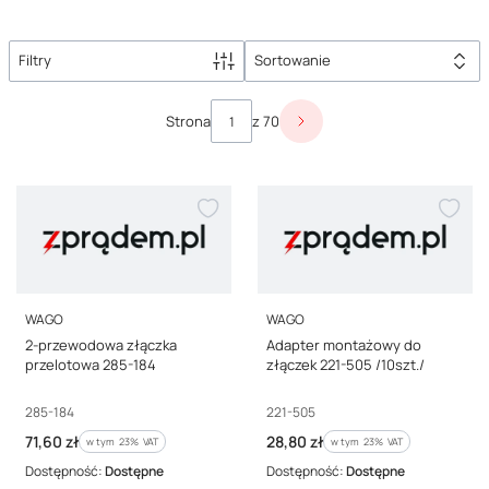
Filtry
Sortowanie
Lista produktów
Strona
z 70
Następne produkty
PRODUCENT
PRODUCENT
WAGO
WAGO
2-przewodowa złączka
Adapter montażowy do
przelotowa 285-184
złączek 221-505 /10szt./
Kod producenta
Kod producenta
285-184
221-505
Cena brutto
Cena brutto
71,60 zł
28,80 zł
w tym %s VAT
w tym %s VAT
w tym
23%
VAT
w tym
23%
VAT
Dostępność:
Dostępne
Dostępność:
Dostępne