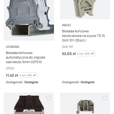
PRODUCENT
WAGO
Blokada końcowa
bezśrubowa na szyne TS 15
249-101 /25szt./
PRODUCENT
Kod producenta
249-101
LEGRAND
Blokada końcowa
Cena brutto
52,60 zł
w tym %s VAT
w tym
23%
VAT
automatyczna do złączek
szerokośc 6mm 037510
Kod producenta
37510
Cena brutto
11,40 zł
w tym %s VAT
w tym
23%
VAT
Dostępność:
Dostępne
Dostępność:
Dostępne