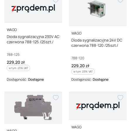
PRODUCENT
WAGO
PRODUCENT
WAGO
Dioda sygnalizacyjna 230V AC
Dioda sygnalizacyjna 24V DC
czerwona 788-125 /25szt./
czerwona 788-120 /25szt./
Kod producenta
788-125
Kod producenta
788-120
Cena brutto
229,20 zł
Cena brutto
229,20 zł
w tym %s VAT
w tym
23%
VAT
w tym %s VAT
w tym
23%
VAT
Dostępność:
Dostępne
Dostępność:
Dostępne
PRODUCENT
WAGO
PRODUCENT
WAGO