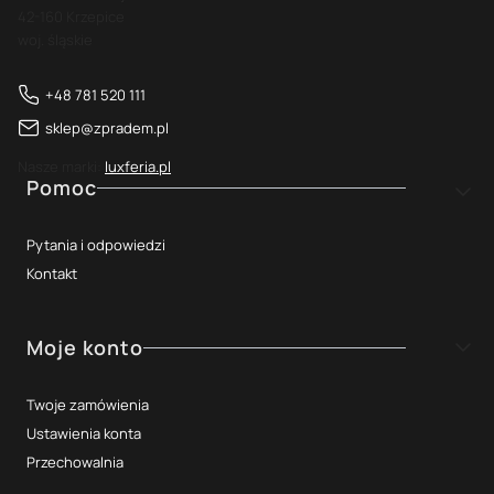
42-160 Krzepice
woj. śląskie
+48 781 520 111
sklep@zpradem.pl
Nasze marki:
luxferia.pl
Linki w stopce
Pomoc
Pytania i odpowiedzi
Kontakt
Moje konto
Twoje zamówienia
Ustawienia konta
Przechowalnia