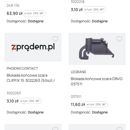
Kod producenta
3022218
Kod producenta
249-116
Cena brutto
3,10 zł
w tym %s VAT
w tym
23%
VAT
Cena brutto
63,90 zł
w tym %s VAT
w tym
23%
VAT
Dostępność:
Dostępne
Dostępność:
Dostępne
PRODUCENT
PHOENIX CONTACT
PRODUCENT
LEGRAND
Blokada końcowa szara
Blokada końcowa szara DIN/G
CLIPFIX 15 3022263 /50szt./
037511
Kod producenta
3022263
Kod producenta
037511
Cena brutto
3,10 zł
w tym %s VAT
w tym
23%
VAT
Cena brutto
11,60 zł
w tym %s VAT
w tym
23%
VAT
Dostępność:
Dostępne
Dostępność:
Dostępne