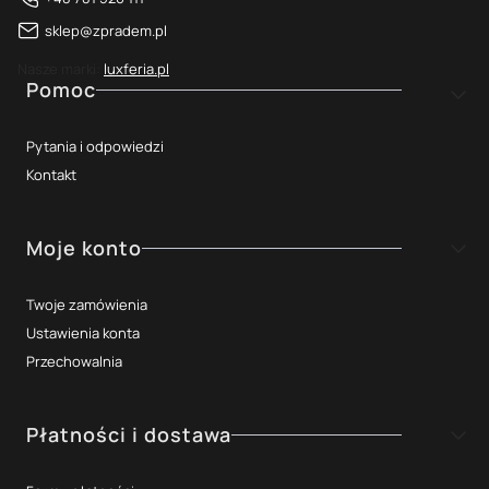
sklep@zpradem.pl
Nasze marki:
luxferia.pl
Linki w stopce
Pomoc
Pytania i odpowiedzi
Kontakt
Moje konto
Twoje zamówienia
Ustawienia konta
Przechowalnia
Płatności i dostawa