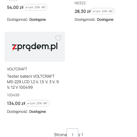
Kod producenta
N0322
Cena brutto
54,00 zł
w tym %s VAT
w tym
23%
VAT
Cena brutto
28,30 zł
w tym %s VAT
w tym
23%
VAT
Dostępność:
Dostępne
Dostępność:
Dostępne
PRODUCENT
VOLTCRAFT
Tester baterii VOLTCRAFT
MS-229 LCD 1,2 V, 1,5 V, 3 V, 9
V, 12 V 100499
Kod producenta
100499
Cena brutto
134,00 zł
w tym %s VAT
w tym
23%
VAT
Dostępność:
Dostępne
Strona
z 1