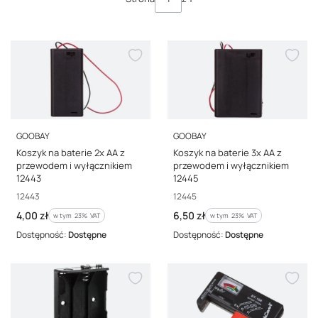
PRODUCENT
PRODUCENT
GOOBAY
GOOBAY
Koszyk na baterie 2x AA z
Koszyk na baterie 3x AA z
przewodem i wyłącznikiem
przewodem i wyłącznikiem
12443
12445
Kod producenta
Kod producenta
12443
12445
Cena brutto
Cena brutto
4,00 zł
6,50 zł
w tym %s VAT
w tym %s VAT
w tym
23%
VAT
w tym
23%
VAT
Dostępność:
Dostępne
Dostępność:
Dostępne