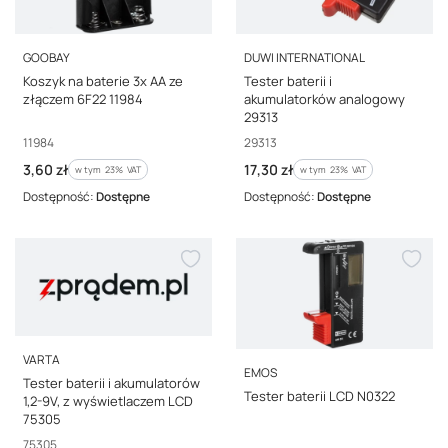
PRODUCENT
PRODUCENT
GOOBAY
DUWI INTERNATIONAL
Koszyk na baterie 3x AA ze
Tester baterii i
złączem 6F22 11984
akumulatorków analogowy
29313
Kod producenta
Kod producenta
11984
29313
Cena brutto
Cena brutto
3,60 zł
17,30 zł
w tym %s VAT
w tym %s VAT
w tym
23%
VAT
w tym
23%
VAT
Dostępność:
Dostępne
Dostępność:
Dostępne
PRODUCENT
VARTA
PRODUCENT
EMOS
Tester baterii i akumulatorów
Tester baterii LCD N0322
1,2-9V, z wyświetlaczem LCD
75305
Kod producenta
75305