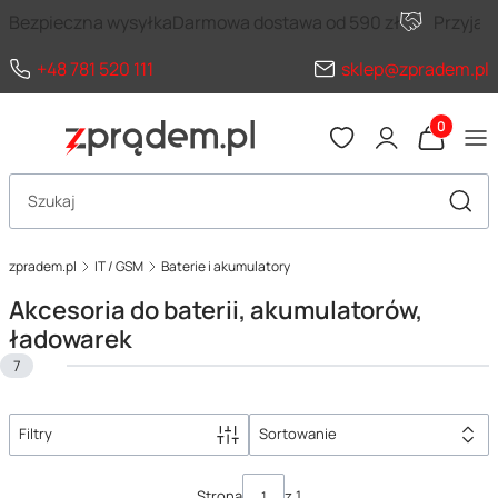
Bezpieczna wysyłka
Darmowa dostawa od 590 zł
Przyja
+48 781 520 111
sklep@zpradem.pl
Produkty 
Otwórz wyszukiwarkę
Szuka
zpradem.pl
IT / GSM
Baterie i akumulatory
Akcesoria do baterii, akumulatorów,
ładowarek
7
Filtry
Sortowanie
Lista produktów
Strona
z 1