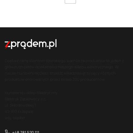
Dostarczamy klientom szerokiego wachlarza produktów to jeden z
głównych celów działalności naszego sklepu elektrycznego. W
naszej hurtowni możesz znaleźć kilkadziesiąt tysięcy różnych
produktów oferowanych przez blisko 700 producentów.
Hurtownia i sklep elektryczny
Elektryk Ząbkowscy s.c.
ul. Skłodowskiej 1
42-160 Krzepice
woj. śląskie
+48 781 520 111