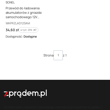
PRODUCENT
SONEL
Przewód do ładowania
akumulatorów z gniazda
samochodowego 12V
WAPRZLAD12SAM
Kod producenta
WAPRZLAD12SAM
Cena brutto
34,60 zł
w tym %s VAT
w tym
23%
VAT
Dostępność:
Dostępne
Strona
z 1
Dostarczamy klientom szerokiego wachlarza produktów to jeden z