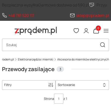
Bezpieczna wysyłka
Darmowa dostawa od 590 zł
Przyja
+48 781 520 111
sklep@zpradem.pl
Produkty 
Otwórz wyszukiwarkę
Szuka
zpradem.pl
Elektronarzędzia i mierniki
Akcesoria do mierników elektrycznych
Przewody zasilające
3
Filtry
Sortowanie
Lista produktów
Strona
z 1