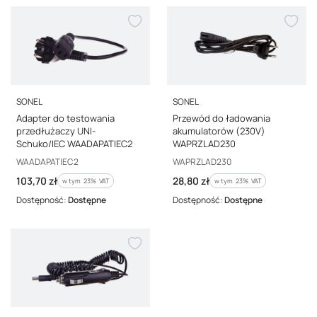
PRODUCENT
PRODUCENT
SONEL
SONEL
Adapter do testowania
Przewód do ładowania
przedłużaczy UNI-
akumulatorów (230V)
Schuko/IEC WAADAPATIEC2
WAPRZLAD230
Kod producenta
Kod producenta
WAADAPATIEC2
WAPRZLAD230
Cena brutto
Cena brutto
103,70 zł
28,80 zł
w tym %s VAT
w tym %s VAT
w tym
23%
VAT
w tym
23%
VAT
Dostępność:
Dostępne
Dostępność:
Dostępne