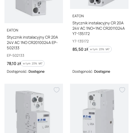
PRODUCENT
EATON
Stycznik instalacyjny CR 20A
24V AC 1NO+1NC CR2011024A
PRODUCENT
EATON
Y7-135172
Stycznik instalacyjny CR 20A
Kod producenta
Y7-135172
24V AC 1NO CR2010024A EP-
502133
Cena brutto
85,50 zł
w tym %s VAT
w tym
23%
VAT
Kod producenta
EP-502133
Cena brutto
78,10 zł
w tym %s VAT
w tym
23%
VAT
Dostępność:
Dostępne
Dostępność:
Dostępne