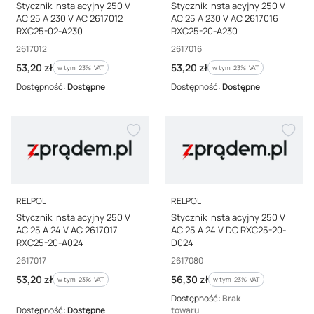
Stycznik Instalacyjny 250 V
Stycznik instalacyjny 250 V
AC 25 A 230 V AC 2617012
AC 25 A 230 V AC 2617016
RXC25-02-A230
RXC25-20-A230
Kod producenta
Kod producenta
2617012
2617016
Cena brutto
Cena brutto
53,20 zł
53,20 zł
w tym %s VAT
w tym %s VAT
w tym
23%
VAT
w tym
23%
VAT
Dostępność:
Dostępne
Dostępność:
Dostępne
PRODUCENT
PRODUCENT
RELPOL
RELPOL
Stycznik instalacyjny 250 V
Stycznik instalacyjny 250 V
AC 25 A 24 V AC 2617017
AC 25 A 24 V DC RXC25-20-
RXC25-20-A024
D024
Kod producenta
Kod producenta
2617017
2617080
Cena brutto
Cena brutto
53,20 zł
56,30 zł
w tym %s VAT
w tym %s VAT
w tym
23%
VAT
w tym
23%
VAT
Dostępność:
Brak
Dostępność:
Dostępne
towaru