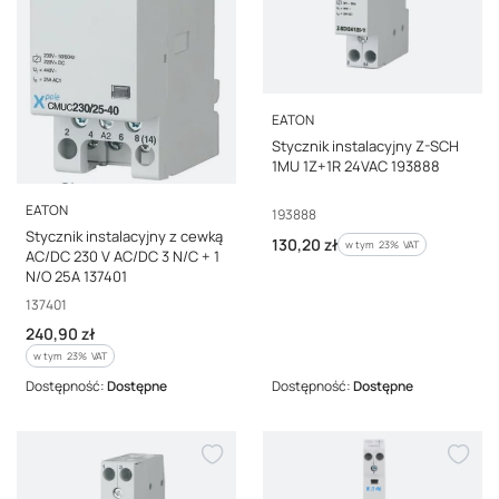
PRODUCENT
EATON
Stycznik instalacyjny Z-SCH
1MU 1Z+1R 24VAC 193888
PRODUCENT
EATON
Kod producenta
193888
Stycznik instalacyjny z cewką
Cena brutto
130,20 zł
w tym %s VAT
w tym
23%
VAT
AC/DC 230 V AC/DC 3 N/C + 1
N/O 25A 137401
Kod producenta
137401
Cena brutto
240,90 zł
w tym %s VAT
w tym
23%
VAT
Dostępność:
Dostępne
Dostępność:
Dostępne