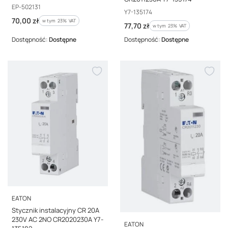
Kod producenta
EP-502131
Kod producenta
Y7-135174
Cena brutto
70,00 zł
w tym %s VAT
w tym
23%
VAT
Cena brutto
77,70 zł
w tym %s VAT
w tym
23%
VAT
Dostępność:
Dostępne
Dostępność:
Dostępne
PRODUCENT
EATON
Stycznik instalacyjny CR 20A
230V AC 2NO CR2020230A Y7-
PRODUCENT
EATON