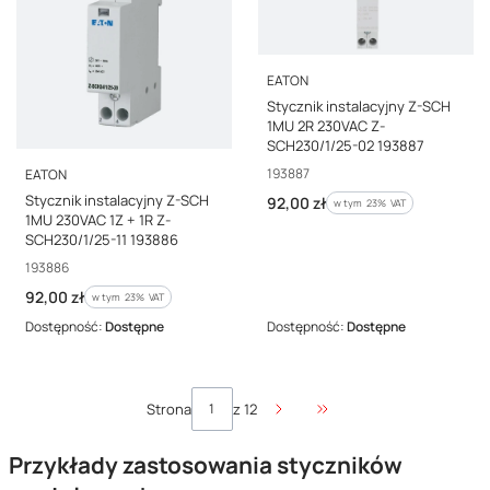
PRODUCENT
EATON
Stycznik instalacyjny Z-SCH
1MU 2R 230VAC Z-
SCH230/1/25-02 193887
PRODUCENT
Kod producenta
193887
EATON
Stycznik instalacyjny Z-SCH
Cena brutto
92,00 zł
w tym %s VAT
w tym
23%
VAT
1MU 230VAC 1Z + 1R Z-
SCH230/1/25-11 193886
Kod producenta
193886
Cena brutto
92,00 zł
w tym %s VAT
w tym
23%
VAT
Dostępność:
Dostępne
Dostępność:
Dostępne
Strona
z 12
Przejdź do ostatniej stro
Przykłady zastosowania styczników