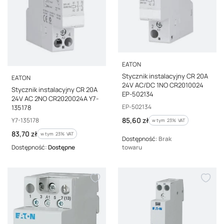
PRODUCENT
EATON
Stycznik instalacyjny CR 20A
PRODUCENT
EATON
24V AC/DC 1NO CR2010024
Stycznik instalacyjny CR 20A
EP-502134
24V AC 2NO CR2020024A Y7-
Kod producenta
EP-502134
135178
Cena brutto
Kod producenta
85,60 zł
Y7-135178
w tym %s VAT
w tym
23%
VAT
Cena brutto
83,70 zł
w tym %s VAT
w tym
23%
VAT
Dostępność:
Brak
Dostępność:
Dostępne
towaru