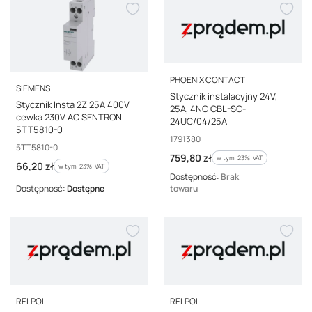
PRODUCENT
PHOENIX CONTACT
PRODUCENT
SIEMENS
Stycznik instalacyjny 24V,
Stycznik Insta 2Z 25A 400V
25A, 4NC CBL-SC-
cewka 230V AC SENTRON
24UC/04/25A
5TT5810-0
Kod producenta
1791380
Kod producenta
5TT5810-0
Cena brutto
759,80 zł
w tym %s VAT
w tym
23%
VAT
Cena brutto
66,20 zł
w tym %s VAT
w tym
23%
VAT
Dostępność:
Brak
Dostępność:
Dostępne
towaru
PRODUCENT
PRODUCENT
RELPOL
RELPOL