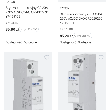
PRODUCENT
EATON
PRODUCENT
Stycznik instalacyjny CR 20A
EATON
230V AC/DC 2NC CR2002230
Stycznik instalacyjny CR 20A
Y7-135169
230V AC/DC 2NO CR2020230
Kod producenta
Y7-135181
Y7-135169
Kod producenta
Cena brutto
Y7-135181
86,90 zł
w tym %s VAT
w tym
23%
VAT
Cena brutto
83,20 zł
w tym %s VAT
w tym
23%
VAT
Dostępność:
Dostępne
Dostępność:
Dostępne