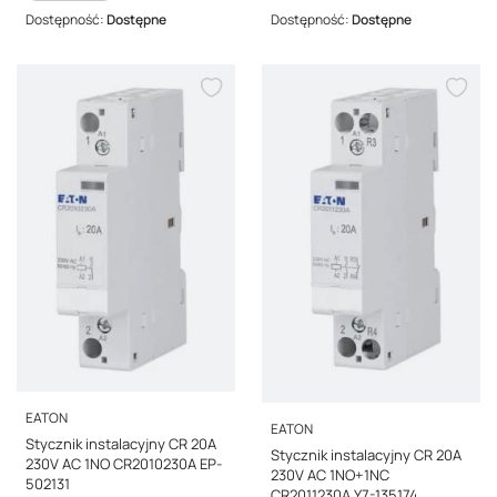
Dostępność:
Dostępne
Dostępność:
Dostępne
PRODUCENT
EATON
PRODUCENT
EATON
Stycznik instalacyjny CR 20A
Stycznik instalacyjny CR 20A
230V AC 1NO CR2010230A EP-
230V AC 1NO+1NC
502131
CR2011230A Y7-135174