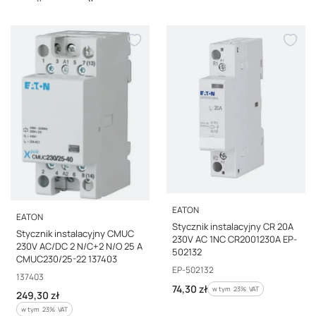
PRODUCENT
EATON
PRODUCENT
EATON
Stycznik instalacyjny CR 20A
Stycznik instalacyjny CMUC
230V AC 1NC CR2001230A EP-
230V AC/DC 2 N/C+2 N/O 25 A
502132
CMUC230/25-22 137403
Kod producenta
EP-502132
Kod producenta
137403
Cena brutto
74,30 zł
w tym %s VAT
w tym
23%
VAT
Cena brutto
249,30 zł
w tym %s VAT
w tym
23%
VAT