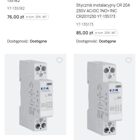
135182
Stycznik instalacyjny CR 20A
Kod producenta
Y7-135182
230V AC/DC 1NO+1NC
Cena brutto
CR2011230 Y7-135173
76,00 zł
w tym %s VAT
w tym
23%
VAT
Kod producenta
Y7-135173
Cena brutto
85,00 zł
w tym %s VAT
w tym
23%
VAT
Dostępność:
Dostępne
Dostępność:
Dostępne