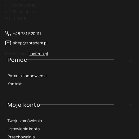
ul. Skłodowskiej 1
42-160 Krzepice
woj. śląskie
+48 781 520 111
sklep@zpradem.pl
Nasze marki:
luxferia.pl
Linki w stopce
Pomoc
Pytania i odpowiedzi
Kontakt
Moje konto
Twoje zamówienia
Ustawienia konta
Przechowalnia