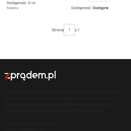
Dostępność:
Brak
towaru
Dostępność:
Dostępne
Strona
z 1
Dostarczamy klientom szerokiego wachlarza produktów to jeden z
głównych celów działalności naszego sklepu elektrycznego. W
naszej hurtowni możesz znaleźć kilkadziesiąt tysięcy różnych
produktów oferowanych przez blisko 700 producentów.
Hurtownia i sklep elektryczny
Elektryk Ząbkowscy s.c.