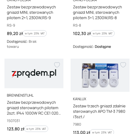
Zestaw bezprzewodowych
Zestaw bezprzewodowych
gniazd MINI, sterowanych
gniazd MINI, sterowanych
pilotem 2+1, 2300W,RS-9
pilotem 3+1, 2300W,RS-8
Kod producenta
Kod producenta
RS-9
RS-8
Cena brutto
Cena brutto
89,20 zł
102,30 zł
w tym %s VAT
w tym %s VAT
w tym
23%
VAT
w tym
23%
VAT
Dostępność:
Brak
towaru
Dostępność:
Dostępne
PRODUCENT
BRENNENSTUHL
PRODUCENT
KANLUX
Zestaw bezprzewodowych
Zestaw trzech gniazd zdalnie
gniazd sterowanych pilotem
sterowanych APO TM-3 7980
2szt. IP44 1000W RC CE1 0201
/3szt./
1507031
Kod producenta
1507031
Kod producenta
7980
Cena brutto
123,80 zł
w tym %s VAT
w tym
23%
VAT
Cena brutto
113,00 zł
w tym %s VAT
w tym
23%
VAT