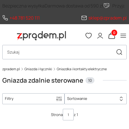
Bezpieczna wysyłka
Darmowa dostawa od 590 zł
Przyja
+48 781 520 111
sklep@zpradem.pl
Produkty 
Otwórz wyszukiwarkę
Szuka
zpradem.pl
Gniazda i łączniki
Gniazdka i kontakty elektryczne
Gniazda zdalnie sterowane
10
Filtry
Sortowanie
Lista produktów
Strona
z 1