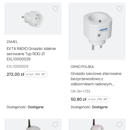
PRODUCENT
ZAMEL
EXTA RADIO Gniazdo zdalnie
serowane Typ ROG-21
EXL10000029
PRODUCENT
Kod producenta
EXL10000029
ORNO POLSKA
Gniazdo sieciowe sterowane
Cena brutto
272,00 zł
w tym %s VAT
w tym
23%
VAT
bezprzewodowo,z
odbiornikiem radiowym,
ORNO Smart Home,OR-SH-
Kod producenta
OR-SH-1732
1732
Cena brutto
50,80 zł
w tym %s VAT
w tym
23%
VAT
Dostępność:
Dostępne
Dostępność:
Dostępne