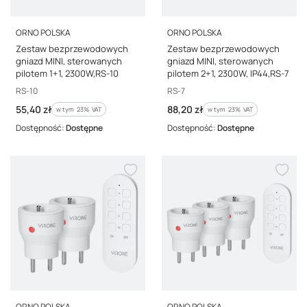
PRODUCENT
PRODUCENT
ORNO POLSKA
ORNO POLSKA
Zestaw bezprzewodowych
Zestaw bezprzewodowych
gniazd MINI, sterowanych
gniazd MINI, sterowanych
pilotem 1+1, 2300W,RS-10
pilotem 2+1, 2300W, IP44,RS-7
Kod producenta
Kod producenta
RS-10
RS-7
Cena brutto
Cena brutto
55,40 zł
88,20 zł
w tym %s VAT
w tym %s VAT
w tym
23%
VAT
w tym
23%
VAT
Dostępność:
Dostępne
Dostępność:
Dostępne
PRODUCENT
PRODUCENT
ORNO POLSKA
ORNO POLSKA