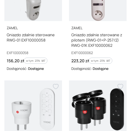
PRODUCENT
PRODUCENT
ZAMEL
ZAMEL
Gniazdo zdalnie sterowane
Gniazdo zdalnie sterowane z
RWG-01 EXF10000058
pilotem (RWG-01+P-257/2)
RWG-01K EXF10000062
Kod producenta
Kod producenta
EXF10000058
EXF10000062
Cena brutto
Cena brutto
156,20 zł
223,20 zł
w tym %s VAT
w tym %s VAT
w tym
23%
VAT
w tym
23%
VAT
Dostępność:
Dostępne
Dostępność:
Dostępne