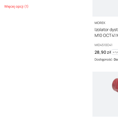
Wysyłka w
Więcej opcji (1)
PRODUCENT
MOREK
Izolator dy
M10 OCT41 
Kod producenta
MID4510O41
Cena brutto
28,90 zł
w ty
w t
Dostępność:
Do