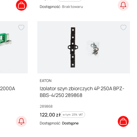
Dostępność:
Brak towaru
PRODUCENT
EATON
B 2000A
Izolator szyn zbiorczych 4P 250A BPZ-
BBS-4/250 289868
Kod producenta
289868
Cena brutto
122,00 zł
w tym %s VAT
w tym
23%
VAT
Dostępność:
Dostępne