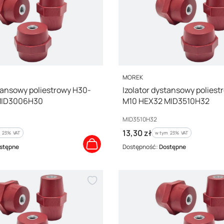
PRODUCENT
MOREK
stansowy poliestrowy H30-
Izolator dystansowy poliest
MID3006H30
M10 HEX32 MID3510H32
Kod producenta
MID3510H32
Cena brutto
13,30 zł
 %s VAT
w tym %s VAT
m
23%
VAT
w tym
23%
VAT
stępne
Dostępność:
Dostępne