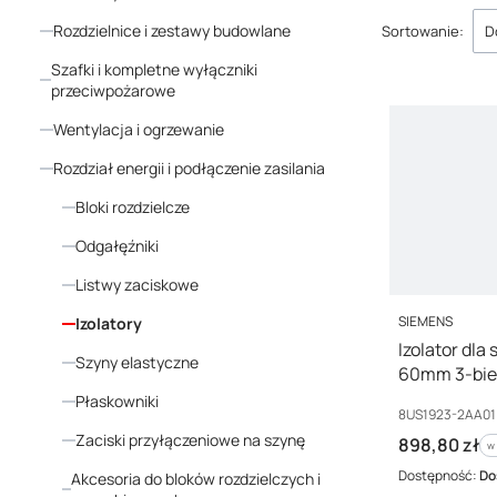
Lista p
Rozdzielnice i zestawy budowlane
Sortowanie:
D
Szafki i kompletne wyłączniki
przeciwpożarowe
Wentylacja i ogrzewanie
Rozdział energii i podłączenie zasilania
Bloki rozdzielcze
Odgałęźniki
Listwy zaciskowe
PRODUCENT
SIEMENS
Izolatory
Izolator dla
Szyny elastyczne
60mm 3-bieg
mocowanie 
Płaskowniki
Kod producenta
8US1923-2AA01
/10szt./
Zaciski przyłączeniowe na szynę
Cena brutto
898,80 zł
w 
w
Dostępność:
Do
Akcesoria do bloków rozdzielczych i