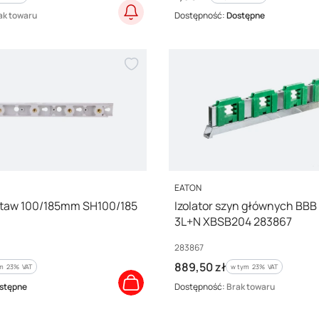
ak towaru
Dostępność:
Dostępne
PRODUCENT
EATON
zstaw 100/185mm SH100/185
Izolator szyn głównych BB
3L+N XBSB204 283867
Kod producenta
283867
Cena brutto
889,50 zł
m %s VAT
w tym %s VAT
ym
23%
VAT
w tym
23%
VAT
stępne
Dostępność:
Brak towaru