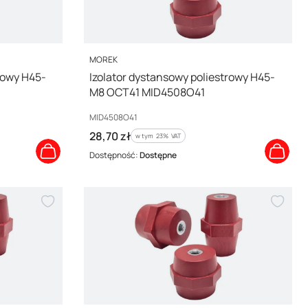
PRODUCENT
MOREK
rowy H45-
Izolator dystansowy poliestrowy H45-
M8 OCT41 MID4508O41
Kod producenta
MID4508O41
Cena brutto
28,70 zł
w tym %s VAT
w tym
23%
VAT
Dostępność:
Dostępne