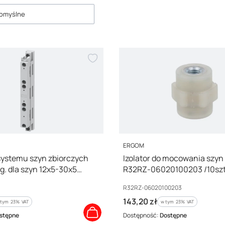
roduktów
omyślne
Zwiń
PRODUCENT
ERGOM
 systemu szyn zbiorczych
Izolator do mocowania szy
. dla szyn 12x5-30x5
R32RZ-06020100203 /10szt
zew. 8US1923-2AA01
Kod producenta
R32RZ-06020100203
Cena brutto
143,20 zł
tym %s VAT
w tym %s VAT
 tym
23%
VAT
w tym
23%
VAT
stępne
Dostępność:
Dostępne