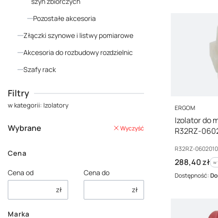
szyn zbiorczych
Pozostałe akcesoria
Złączki szynowe i listwy pomiarowe
Akcesoria do rozbudowy rozdzielnic
Szafy rack
Koniec menu
Filtry
w kategorii: Izolatory
PRODUCENT
ERGOM
Izolator do
Wybrane
Wyczyść
R32RZ-0602
Kod producenta
R32RZ-0602010
Cena
Cena brutto
288,40 zł
w 
w
Cena od
Cena do
Dostępność:
Do
zł
zł
Marka