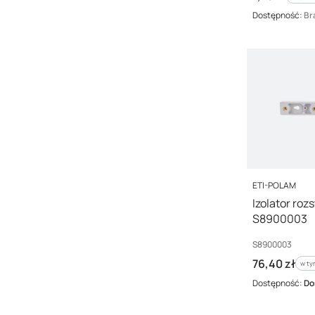
Dostępność:
Br
PRODUCENT
ETI-POLAM
Izolator ro
S8900003
Kod producenta
S8900003
Cena brutto
76,40 zł
w ty
w t
Dostępność:
Do