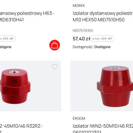
PRODUCENT
MOREK
stansowy poliestrowy H63-
Izolator dystansowy poliest
MID6310H41
M10 HEX50 MID7510H50
Kod producenta
MID7510H50
Cena brutto
57,40 zł
m %s VAT
w tym %s VAT
ym
23%
VAT
w tym
23%
VAT
stępne
Dostępność:
Dostępne
PRODUCENT
ERGOM
N2-45M10/46 R32RZ-
Izolator IWN2-50M10/46 R3
1
06010102301