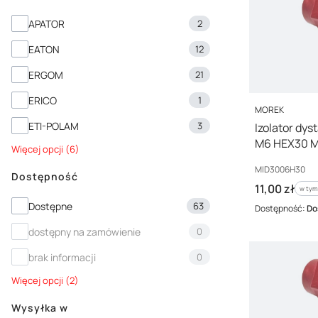
Marka
APATOR
2
EATON
12
ERGOM
21
ERICO
1
PRODUCENT
MOREK
ETI-POLAM
3
Izolator dy
M6 HEX30 
Więcej opcji (6)
Kod producenta
MID3006H30
Dostępność
Cena brutto
11,00 zł
w tym
w ty
Dostępność
Dostępne
63
Dostępność:
Do
dostępny na zamówienie
0
brak informacji
0
Więcej opcji (2)
Wysyłka w