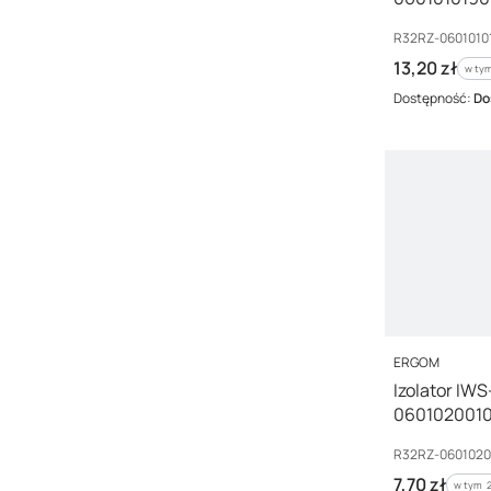
Kod producenta
R32RZ-0601010
Cena brutto
13,20 zł
w tym
w ty
Dostępność:
Do
PRODUCENT
ERGOM
Izolator IW
060102001
Kod producenta
R32RZ-0601020
Cena brutto
7,70 zł
w tym %
w tym