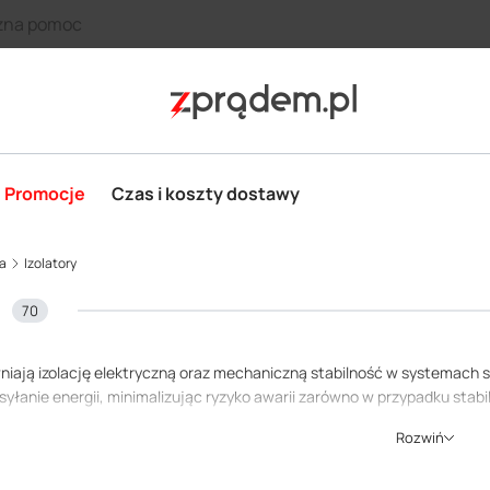
zna pomoc
Promocje
Czas i koszty dostawy
ia
Izolatory
70
iają izolację elektryczną oraz mechaniczną stabilność w systemach s
syłanie energii, minimalizując ryzyko awarii zarówno w przypadku sta
y prądowe i wsporniki od elementów konstrukcyjnych, chroniąc przed 
Rozwiń
ór tych komponentów wpływa na żywotność i niezawodność całego s