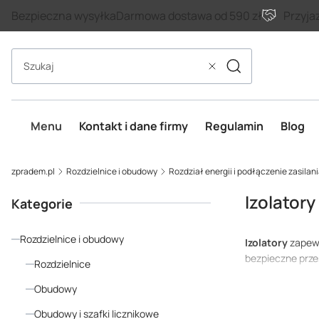
Bezpieczna wysyłka
Darmowa dostawa od 590 zł
Przyja
Szukaj
Wyczyść
Menu
Kontakt i dane firmy
Regulamin
Blog
zpradem.pl
Rozdzielnice i obudowy
Rozdział energii i podłączenie zasilan
Izolatory
Kategorie
Rozdzielnice i obudowy
Izolatory
zapewn
bezpieczne prze
Rozdzielnice
Oddzielają szyn
Obudowy
Odpowiedni dob
Obudowy i szafki licznikowe