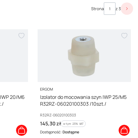
Strona
z 3
Nast
PRODUCENT
ERGOM
n IWP 20/M6
Izolator do mocowania szyn IWP 25/M5
./
R32RZ-06020100303 /10szt./
Kod producenta
R32RZ-06020100303
Cena brutto
145,30 zł
w tym %s VAT
w tym
23%
VAT
Dostępność:
Dostępne