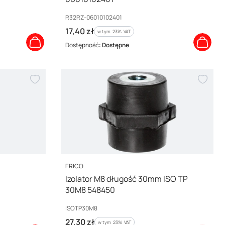
Kod producenta
R32RZ-06010102401
Cena brutto
17,40 zł
w tym %s VAT
w tym
23%
VAT
Dostępność:
Dostępne
PRODUCENT
ERICO
Izolator M8 długość 30mm ISO TP
30M8 548450
Kod producenta
ISOTP30M8
Cena brutto
27,30 zł
w tym %s VAT
w tym
23%
VAT