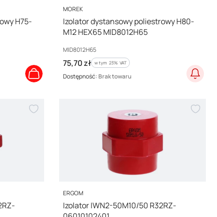
PRODUCENT
MOREK
rowy H75-
Izolator dystansowy poliestrowy H80-
M12 HEX65 MID8012H65
Kod producenta
MID8012H65
Cena brutto
75,70 zł
w tym %s VAT
w tym
23%
VAT
Dostępność:
Brak towaru
PRODUCENT
ERGOM
2RZ-
Izolator IWN2-50M10/50 R32RZ-
06010102401