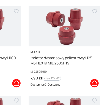
PRODUCENT
MOREK
rowy H100-
Izolator dystansowy poliestrowy H25-
M5 HEX19 MID2505H19
Kod producenta
MID2505H19
Cena brutto
7,90 zł
w tym %s VAT
w tym
23%
VAT
Dostępność:
Dostępne