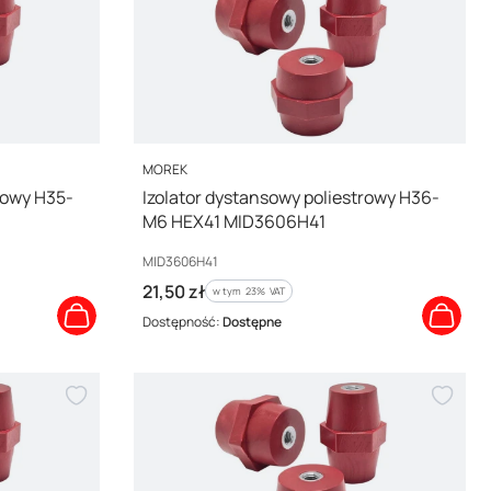
PRODUCENT
MOREK
rowy H35-
Izolator dystansowy poliestrowy H36-
M6 HEX41 MID3606H41
Kod producenta
MID3606H41
Cena brutto
21,50 zł
w tym %s VAT
w tym
23%
VAT
Dostępność:
Dostępne