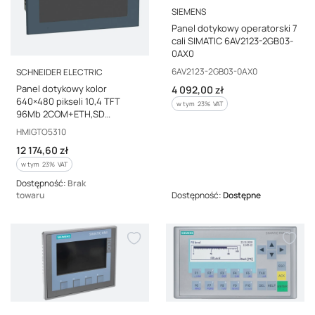
PRODUCENT
SIEMENS
Panel dotykowy operatorski 7
cali SIMATIC 6AV2123-2GB03-
0AX0
PRODUCENT
Kod producenta
6AV2123-2GB03-0AX0
SCHNEIDER ELECTRIC
Panel dotykowy kolor
Cena brutto
4 092,00 zł
640×480 pikseli 10,4 TFT
w tym %s VAT
w tym
23%
VAT
96Mb 2COM+ETH,SD
HMIGTO5310
Kod producenta
HMIGTO5310
Cena brutto
12 174,60 zł
w tym %s VAT
w tym
23%
VAT
Dostępność:
Brak
towaru
Dostępność:
Dostępne