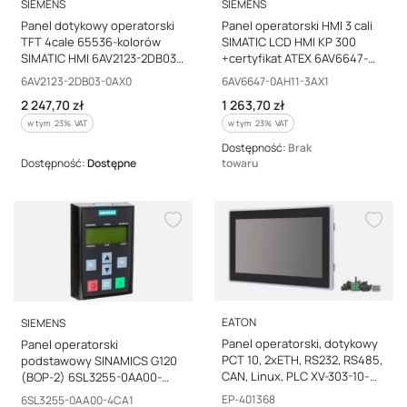
PRODUCENT
PRODUCENT
SIEMENS
SIEMENS
Panel dotykowy operatorski
Panel operatorski HMI 3 cali
TFT 4cale 65536-kolorów
SIMATIC LCD HMI KP 300
SIMATIC HMI 6AV2123-2DB03-
+certyfikat ATEX 6AV6647-
0AX0
0AH11-3AX1
Kod producenta
Kod producenta
6AV2123-2DB03-0AX0
6AV6647-0AH11-3AX1
Cena brutto
Cena brutto
2 247,70 zł
1 263,70 zł
w tym %s VAT
w tym %s VAT
w tym
23%
VAT
w tym
23%
VAT
Dostępność:
Brak
Dostępność:
Dostępne
towaru
PRODUCENT
PRODUCENT
EATON
SIEMENS
Panel operatorski, dotykowy
Panel operatorski
PCT 10, 2xETH, RS232, RS485,
podstawowy SINAMICS G120
CAN, Linux, PLC XV-303-10-
(BOP-2) 6SL3255-0AA00-
C00-A00-2C EP-401368
4CA1
Kod producenta
Kod producenta
EP-401368
6SL3255-0AA00-4CA1