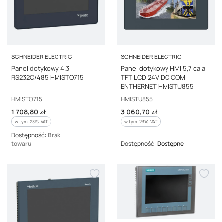
PRODUCENT
PRODUCENT
SCHNEIDER ELECTRIC
SCHNEIDER ELECTRIC
Panel dotykowy 4.3
Panel dotykowy HMI 5,7 cala
RS232C/485 HMISTO715
TFT LCD 24V DC COM
ENTHERNET HMISTU855
Kod producenta
Kod producenta
HMISTO715
HMISTU855
Cena brutto
Cena brutto
1 708,80 zł
3 060,70 zł
w tym %s VAT
w tym %s VAT
w tym
23%
VAT
w tym
23%
VAT
Dostępność:
Brak
towaru
Dostępność:
Dostępne