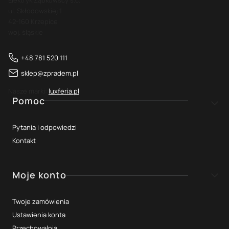
Elektryk Ząbkowscy s.c.
ul. Skłodowskiej 1
42-160 Krzepice
woj. śląskie
+48 781 520 111
sklep@zpradem.pl
Nasze marki:
luxferia.pl
Linki w stopce
Pomoc
Pytania i odpowiedzi
Kontakt
Moje konto
Twoje zamówienia
Ustawienia konta
Przechowalnia