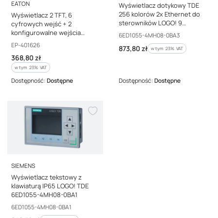
PRODUCENT
EATON
Wyświetlacz dotykowy TDE
256 kolorów 2x Ethernet do
Wyświetlacz 2 TFT, 6
sterowników LOGO! 9
cyfrowych wejść + 2
6ED1055-4MH08-0BA3
konfigurowalne wejścia
Kod producenta
6ED1055-4MH08-0BA3
(cyfrowe/0–10 V/0–20 mA/4–
Kod producenta
EP-401626
Cena brutto
873,80 zł
w tym %s VAT
w tym
23%
VAT
20 mA), 12–24 V DC M22-AI-8I
Cena brutto
368,80 zł
EP-401626
w tym %s VAT
w tym
23%
VAT
Dostępność:
Dostępne
Dostępność:
Dostępne
PRODUCENT
SIEMENS
Wyświetlacz tekstowy z
klawiaturą IP65 LOGO! TDE
6ED1055-4MH08-0BA1
Kod producenta
6ED1055-4MH08-0BA1