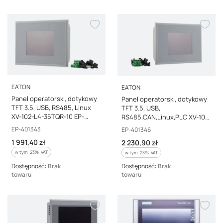
PRODUCENT
PRODUCENT
EATON
EATON
Panel operatorski, dotykowy
Panel operatorski, dotykowy
TFT 3.5, USB, RS485, Linux
TFT 3.5, USB,
XV-102-L4-35TQR-10 EP-
RS485,CAN,Linux,PLC XV-102-
401343
L6-35TQRC-10 EP-401346
Kod producenta
EP-401343
Kod producenta
EP-401346
Cena brutto
1 991,40 zł
Cena brutto
2 230,90 zł
w tym %s VAT
w tym
23%
VAT
w tym %s VAT
w tym
23%
VAT
Dostępność:
Brak
Dostępność:
Brak
towaru
towaru