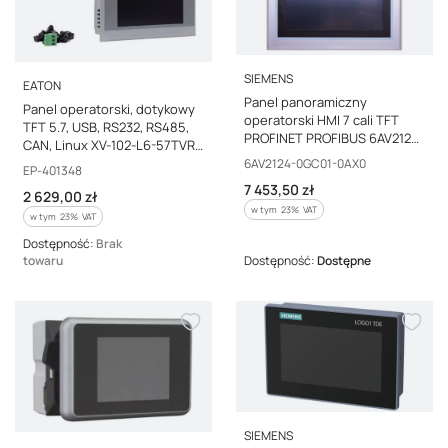
PRODUCENT
SIEMENS
PRODUCENT
EATON
Panel panoramiczny
Panel operatorski, dotykowy
operatorski HMI 7 cali TFT
TFT 5.7, USB, RS232, RS485,
PROFINET PROFIBUS 6AV2124-
CAN, Linux XV-102-L6-57TVR-
0GC01-0AX0
Kod producenta
10 EP-401348
6AV2124-0GC01-0AX0
Kod producenta
EP-401348
Cena brutto
7 453,50 zł
Cena brutto
2 629,00 zł
w tym %s VAT
w tym
23%
VAT
w tym %s VAT
w tym
23%
VAT
Dostępność:
Brak
towaru
Dostępność:
Dostępne
PRODUCENT
SIEMENS