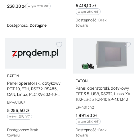
Cena brutto
5 418,10 zł
Cena brutto
238,30 zł
w tym %s VAT
w tym
23%
VAT
w tym %s VAT
w tym
23%
VAT
Dostępność:
Brak
Dostępność:
Dostępne
towaru
PRODUCENT
EATON
PRODUCENT
EATON
Panel operatorski, dotykowy
Panel operatorski, dotykowy
PCT 10, ETH, RS232, RS485,
TFT 3.5, USB, RS232, Linux XV-
CAN, Linux, PLC XV-303-10-
102-L3-35TQR-10 EP-401342
B00-A00-2C EP-401367
Kod producenta
EP-401367
Kod producenta
EP-401342
Cena brutto
5 256,40 zł
Cena brutto
1 991,40 zł
w tym %s VAT
w tym
23%
VAT
w tym %s VAT
w tym
23%
VAT
Dostępność:
Brak
Dostępność:
Brak
towaru
towaru