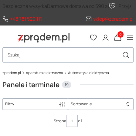
Bezpieczna wysyłka
Darmowa dostawa od 590 zł
Przyja
+48 781 520 111
sklep@zpradem.pl
Produkty 
Otwórz wyszukiwarkę
Szuka
zpradem.pl
Aparatura elektryczna
Automatyka elektryczna
Panele i terminale
19
Filtry
Sortowanie
Lista produktów
Strona
z 1