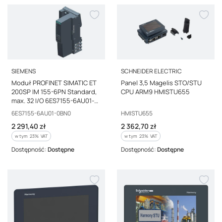
PRODUCENT
PRODUCENT
SIEMENS
SCHNEIDER ELECTRIC
Moduł PROFINET SIMATIC ET
Panel 3,5 Magelis STO/STU
200SP IM 155-6PN Standard,
CPU ARM9 HMISTU655
max. 32 I/O 6ES7155-6AU01-
0BN0
Kod producenta
Kod producenta
6ES7155-6AU01-0BN0
HMISTU655
Cena brutto
Cena brutto
2 291,40 zł
2 362,70 zł
w tym %s VAT
w tym %s VAT
w tym
23%
VAT
w tym
23%
VAT
Dostępność:
Dostępne
Dostępność:
Dostępne