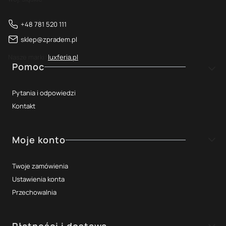
+48 781 520 111
sklep@zpradem.pl
Nasze marki:
luxferia.pl
Linki w stopce
Pomoc
Pytania i odpowiedzi
Kontakt
Moje konto
Twoje zamówienia
Ustawienia konta
Przechowalnia
Płatności i dostawa