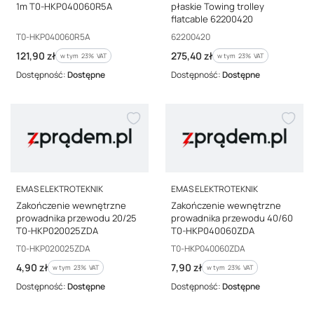
1m T0-HKP040060R5A
płaskie Towing trolley
flatcable 62200420
Kod producenta
Kod producenta
T0-HKP040060R5A
62200420
Cena brutto
Cena brutto
121,90 zł
275,40 zł
w tym %s VAT
w tym %s VAT
w tym
23%
VAT
w tym
23%
VAT
Dostępność:
Dostępne
Dostępność:
Dostępne
PRODUCENT
PRODUCENT
EMAS ELEKTROTEKNIK
EMAS ELEKTROTEKNIK
Zakończenie wewnętrzne
Zakończenie wewnętrzne
prowadnika przewodu 20/25
prowadnika przewodu 40/60
T0-HKP020025ZDA
T0-HKP040060ZDA
Kod producenta
Kod producenta
T0-HKP020025ZDA
T0-HKP040060ZDA
Cena brutto
Cena brutto
4,90 zł
7,90 zł
w tym %s VAT
w tym %s VAT
w tym
23%
VAT
w tym
23%
VAT
Dostępność:
Dostępne
Dostępność:
Dostępne