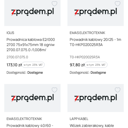
PRODUCENT
PRODUCENT
IGUS
EMAS ELEKTROTEKNIK
Prowadnica kablowa E2/000
Prowadnik kablowy 20/25 - 1m
2700 75x91x75mm 18 ogniw
T0-HKP020025R3A
2700.07.075.0 /1,008m/
Kod producenta
Kod producenta
2700.07.075.0
T0-HKP020025R3A
Cena brutto
Cena brutto
173,10 zł
97,80 zł
w tym %s VAT
w tym %s VAT
w tym
23%
VAT
w tym
23%
VAT
Dostępność:
Dostępne
Dostępność:
Dostępne
PRODUCENT
PRODUCENT
EMAS ELEKTROTEKNIK
LAPP KABEL
Prowadnik kablowy 40/60 -
Wózek zabierakowy, kable