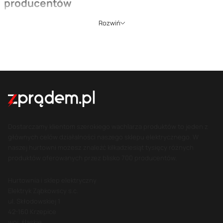
producentów
Rozwiń
Głównym zadaniem prowadnic do kabli jest ochrona przewodów
przed uszkodzeniem. Elementy te powinny być więc najlepszej
ja
kości, solidne i wykonane z trwałych materiałów. W sklepie
Zpradem.pl udostępniamy klientom wyłącznie
prowadnice do
kabli znanych i cenionych na rynku firm
. Współpracujemy m.in. z
firmą
Lapp
Kabel, która jest światowym liderem, jeśli chodzi o
przewody czy
złącza. Marka powstała w roku 1959 i od tamtego
momentu skutecznie pracuje na swoją renomę. W naszej hurtowni
elektrycznej dostępne są również produkty firmy
Igus
, cieszącej się
zaufaniem klientów niemal na całym świecie i posiadającej liczne
Dostarczamy klientom szerokiego wachlarza produktów to jeden z
certyfikaty n
a dowód jakości swoich produktów.
głównych celów działalności naszego sklepu elektrycznego. W
naszej hurtowni możesz znaleźć kilkadziesiąt tysięcy różnych
produktów oferowanych przez blisko 700 producentów.
Zwiń
Hurtownia i sklep elektryczny
Elektryk Ząbkowscy s.c.
ul. Skłodowskiej 1
42-160 Krzepice
woj. śląskie