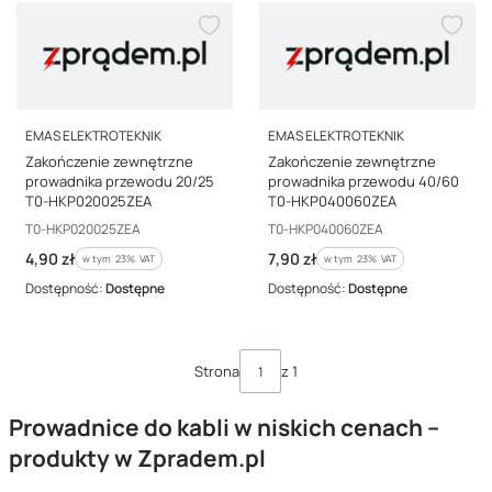
PRODUCENT
PRODUCENT
EMAS ELEKTROTEKNIK
EMAS ELEKTROTEKNIK
Zakończenie zewnętrzne
Zakończenie zewnętrzne
prowadnika przewodu 20/25
prowadnika przewodu 40/60
T0-HKP020025ZEA
T0-HKP040060ZEA
Kod producenta
Kod producenta
T0-HKP020025ZEA
T0-HKP040060ZEA
Cena brutto
Cena brutto
4,90 zł
7,90 zł
w tym %s VAT
w tym %s VAT
w tym
23%
VAT
w tym
23%
VAT
Dostępność:
Dostępne
Dostępność:
Dostępne
Strona
z 1
Prowadnice do kabli w niskich cenach –
produkty w Zpradem.pl