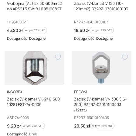
V-obejma (AL) 2x 50-300mm2
Zacisk (V-klema) V 120 (10-
do ARS2 i 3 SW-B 1119510082T
120mm2) R32RZ-03010100103
Kod producenta
Kod producenta
1119510082T
R32RZ-03010100103
Cena brutto
Cena brutto
45,20 zł
18,60 zł
w tym %s VAT
w tym %s VAT
w tym
23%
VAT
w tym
23%
VAT
Dostępność:
Dostępne
Dostępność:
Dostępne
PRODUCENT
PRODUCENT
INCOBEX
ERGOM
Zacisk (V-klema) VK-240-300
Zacisk (V-klema) VN 300 (16-
10281 EST-74-0006
300) R32RZ-03010100403
/12szt./
Kod producenta
Kod producenta
AST-74-0006
R32RZ-03010100403
Cena brutto
Cena brutto
9,20 zł
20,50 zł
w tym %s VAT
w tym %s VAT
w tym
23%
VAT
w tym
23%
VAT
Dostępność:
Brak