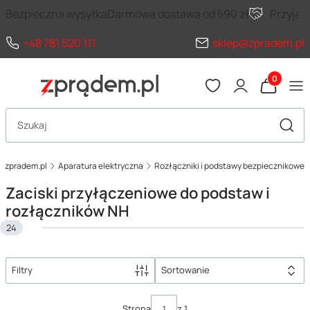
Bezpieczna wysyłka
Darmowa dostawa od 590 zł
Przyja
+48 781 520 111
sklep@zpradem.pl
Produkty 
Otwórz wyszukiwarkę
Szuka
zpradem.pl
Aparatura elektryczna
Rozłączniki i podstawy bezpiecznikowe
Zaciski przyłączeniowe do podstaw i
rozłączników NH
24
Filtry
Sortowanie
Lista produktów
Strona
z 1