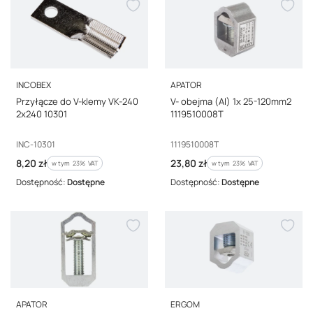
PRODUCENT
PRODUCENT
INCOBEX
APATOR
Przyłącze do V-klemy VK-240
V- obejma (Al) 1x 25-120mm2
2x240 10301
1119510008T
Kod producenta
Kod producenta
INC-10301
1119510008T
Cena brutto
Cena brutto
8,20 zł
23,80 zł
w tym %s VAT
w tym %s VAT
w tym
23%
VAT
w tym
23%
VAT
Dostępność:
Dostępne
Dostępność:
Dostępne
PRODUCENT
PRODUCENT
APATOR
ERGOM