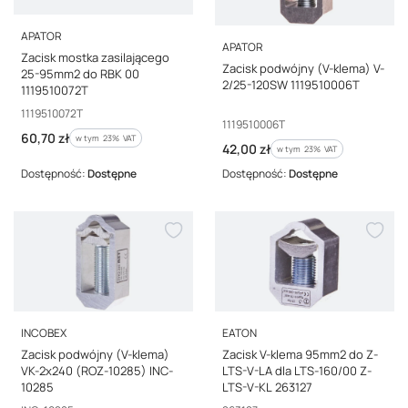
PRODUCENT
APATOR
PRODUCENT
APATOR
Zacisk mostka zasilającego
Zacisk podwójny (V-klema) V-
25-95mm2 do RBK 00
2/25-120SW 1119510006T
1119510072T
Kod producenta
1119510072T
Kod producenta
1119510006T
Cena brutto
60,70 zł
w tym %s VAT
w tym
23%
VAT
Cena brutto
42,00 zł
w tym %s VAT
w tym
23%
VAT
Dostępność:
Dostępne
Dostępność:
Dostępne
PRODUCENT
PRODUCENT
INCOBEX
EATON
Zacisk podwójny (V-klema)
Zacisk V-klema 95mm2 do Z-
VK-2x240 (ROZ-10285) INC-
LTS-V-LA dla LTS-160/00 Z-
10285
LTS-V-KL 263127