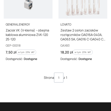
PRODUCENT
PRODUCENT
GENERAL ENERGY
LOVATO
Zacisk VK (V-klema) - obejma
Zestaw 2 osłon zacisków
kablowa aluminiowa ZVK-120
rozłączników GA016A-040A,
25-120
GA063 SA, GA016 C-GA040 C,
GA040 D GAX83
Kod producenta
Kod producenta
GEP-00018
GAX83
Cena brutto
Cena brutto
7,50 zł
18,20 zł
w tym %s VAT
w tym %s VAT
w tym
23%
VAT
w tym
23%
VAT
Dostępność:
Dostępne
Dostępność:
Dostępne
Strona
z 1