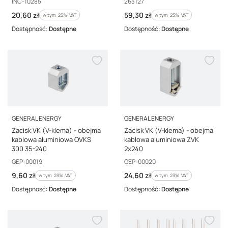
Kod producenta
Kod producenta
INC-10285
263127
Cena brutto
Cena brutto
20,60 zł
59,30 zł
w tym %s VAT
w tym %s VAT
w tym
23%
VAT
w tym
23%
VAT
Dostępność:
Dostępne
Dostępność:
Dostępne
PRODUCENT
PRODUCENT
GENERAL ENERGY
GENERAL ENERGY
Zacisk VK (V-klema) - obejma
Zacisk VK (V-klema) - obejma
kablowa aluminiowa OVKS
kablowa aluminiowa ZVK
300 35-240
2x240
Kod producenta
Kod producenta
GEP-00019
GEP-00020
Cena brutto
Cena brutto
9,60 zł
24,60 zł
w tym %s VAT
w tym %s VAT
w tym
23%
VAT
w tym
23%
VAT
Dostępność:
Dostępne
Dostępność:
Dostępne