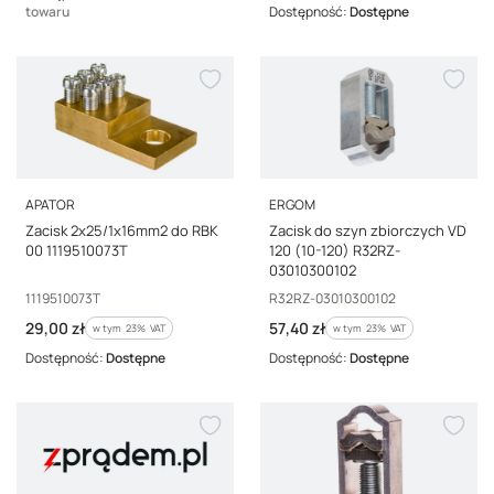
towaru
Dostępność:
Dostępne
PRODUCENT
PRODUCENT
APATOR
ERGOM
Zacisk 2x25/1x16mm2 do RBK
Zacisk do szyn zbiorczych VD
00 1119510073T
120 (10-120) R32RZ-
03010300102
Kod producenta
Kod producenta
1119510073T
R32RZ-03010300102
Cena brutto
Cena brutto
29,00 zł
57,40 zł
w tym %s VAT
w tym %s VAT
w tym
23%
VAT
w tym
23%
VAT
Dostępność:
Dostępne
Dostępność:
Dostępne