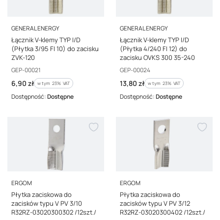
PRODUCENT
PRODUCENT
GENERAL ENERGY
GENERAL ENERGY
Łącznik V-klemy TYP I/D
Łącznik V-klemy TYP I/D
(Płytka 3/95 FI 10) do zacisku
(Płytka 4/240 FI 12) do
ZVK-120
zacisku OVKS 300 35-240
Kod producenta
Kod producenta
GEP-00021
GEP-00024
Cena brutto
Cena brutto
6,90 zł
13,80 zł
w tym %s VAT
w tym %s VAT
w tym
23%
VAT
w tym
23%
VAT
Dostępność:
Dostępne
Dostępność:
Dostępne
PRODUCENT
PRODUCENT
ERGOM
ERGOM
Płytka zaciskowa do
Płytka zaciskowa do
zacisków typu V PV 3/10
zacisków typu V PV 3/12
R32RZ-03020300302 /12szt./
R32RZ-03020300402 /12szt./