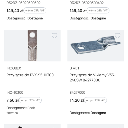
Kod producenta
Kod producenta
R32RZ-03020300302
R32RZ-03020300402
Cena brutto
Cena brutto
149,40 zł
149,40 zł
w tym %s VAT
w tym %s VAT
w tym
23%
VAT
w tym
23%
VAT
Dostępność:
Dostępne
Dostępność:
Dostępne
PRODUCENT
PRODUCENT
INCOBEX
SIMET
Przyłącze do PVK-95 10300
Przyłącze do V-klemy V35-
240SW 84277000
Kod producenta
Kod producenta
INC-10300
84277000
Cena brutto
Cena brutto
7,50 zł
14,20 zł
w tym %s VAT
w tym %s VAT
w tym
23%
VAT
w tym
23%
VAT
Dostępność:
Brak
towaru
Dostępność:
Dostępne