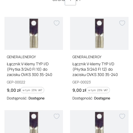
PRODUCENT
PRODUCENT
GENERAL ENERGY
GENERAL ENERGY
Łącznik V-klemy TYP I/D
Łącznik V-klemy TYP I/D
(Płytka 3/240 FI 10) do
(Płytka 3/240 FI 12) do
zacisku OVKS 300 35-240
zacisku OVKS 300 35-240
Kod producenta
Kod producenta
GEP-00022
GEP-00023
Cena brutto
Cena brutto
9,00 zł
9,00 zł
w tym %s VAT
w tym %s VAT
w tym
23%
VAT
w tym
23%
VAT
Dostępność:
Dostępne
Dostępność:
Dostępne