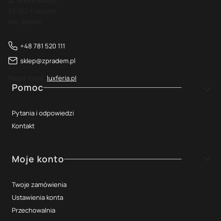
ul. Skłodowskiej 1
42-160 Krzepice
woj. śląskie
+48 781 520 111
sklep@zpradem.pl
Nasze marki:
luxferia.pl
Linki w stopce
Pomoc
Pytania i odpowiedzi
Kontakt
Moje konto
Twoje zamówienia
Ustawienia konta
Przechowalnia