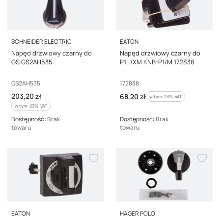
PRODUCENT
PRODUCENT
SCHNEIDER ELECTRIC
EATON
Napęd drzwiowy czarny do
Napęd drzwiowy czarny do
GS GS2AH535
P1.../XM KNB-P1/M 172838
Kod producenta
Kod producenta
GS2AH535
172838
Cena brutto
203,20 zł
Cena brutto
68,20 zł
w tym %s VAT
w tym
23%
VAT
w tym %s VAT
w tym
23%
VAT
Dostępność:
Brak
Dostępność:
Brak
towaru
towaru
PRODUCENT
PRODUCENT
EATON
HAGER POLO