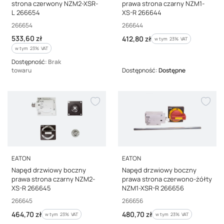
strona czerwony NZM2-XSR-
prawa strona czarny NZM1-
L 266654
XS-R 266644
Kod producenta
Kod producenta
266654
266644
Cena brutto
533,60 zł
Cena brutto
412,80 zł
w tym %s VAT
w tym
23%
VAT
w tym %s VAT
w tym
23%
VAT
Dostępność:
Brak
towaru
Dostępność:
Dostępne
PRODUCENT
PRODUCENT
EATON
EATON
Napęd drzwiowy boczny
Napęd drzwiowy boczny
prawa strona czarny NZM2-
prawa strona czerwono-żółty
XS-R 266645
NZM1-XSR-R 266656
Kod producenta
Kod producenta
266645
266656
Cena brutto
Cena brutto
464,70 zł
480,70 zł
w tym %s VAT
w tym %s VAT
w tym
23%
VAT
w tym
23%
VAT