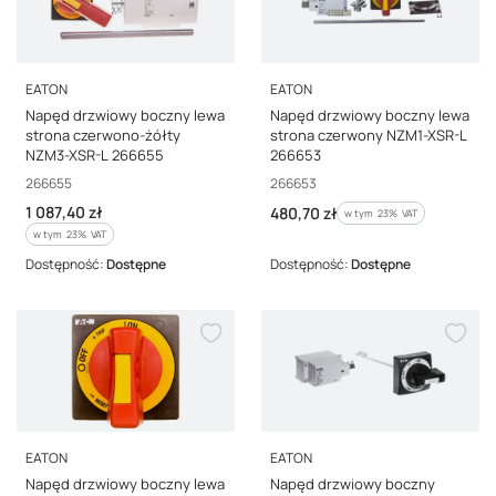
PRODUCENT
PRODUCENT
EATON
EATON
Napęd drzwiowy boczny lewa
Napęd drzwiowy boczny lewa
strona czerwono-żółty
strona czerwony NZM1-XSR-L
NZM3-XSR-L 266655
266653
Kod producenta
Kod producenta
266655
266653
Cena brutto
1 087,40 zł
Cena brutto
480,70 zł
w tym %s VAT
w tym
23%
VAT
w tym %s VAT
w tym
23%
VAT
Dostępność:
Dostępne
Dostępność:
Dostępne
PRODUCENT
PRODUCENT
EATON
EATON
Napęd drzwiowy boczny lewa
Napęd drzwiowy boczny