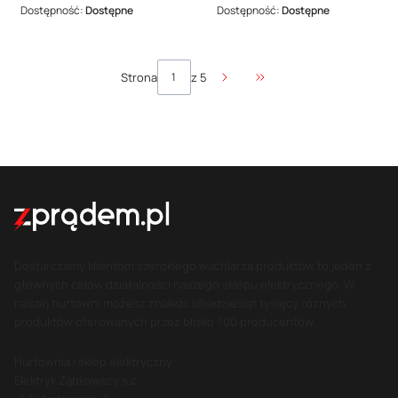
Dostępność:
Dostępne
Dostępność:
Dostępne
Strona
z 5
Przejdź do ostatniej stro
Dostarczamy klientom szerokiego wachlarza produktów to jeden z
głównych celów działalności naszego sklepu elektrycznego. W
naszej hurtowni możesz znaleźć kilkadziesiąt tysięcy różnych
produktów oferowanych przez blisko 700 producentów.
Hurtownia i sklep elektryczny
Elektryk Ząbkowscy s.c.