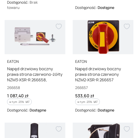
Dostępność:
Brak
towaru
Dostępność:
Dostępne
PRODUCENT
PRODUCENT
EATON
EATON
Napęd drzwiowy boczny
Napęd drzwiowy boczny
prawa strona czerwono-żółty
prawa strona czerwony
NZM3-XSR-R 266658,
NZM2-XSR-R 266657
Kod producenta
Kod producenta
266658
266657
Cena brutto
Cena brutto
1 087,40 zł
533,60 zł
w tym %s VAT
w tym %s VAT
w tym
23%
VAT
w tym
23%
VAT
Dostępność:
Dostępne
Dostępność:
Dostępne