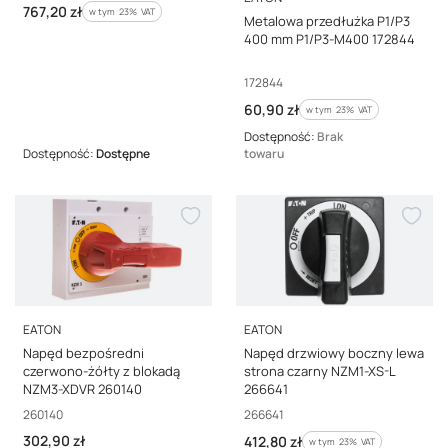
Cena brutto
767,20 zł
w tym %s VAT
w tym
23%
VAT
Metalowa przedłużka P1/P3
400 mm P1/P3-M400 172844
Kod producenta
172844
Cena brutto
60,90 zł
w tym %s VAT
w tym
23%
VAT
Dostępność:
Brak
Dostępność:
Dostępne
towaru
PRODUCENT
PRODUCENT
EATON
EATON
Napęd bezpośredni
Napęd drzwiowy boczny lewa
czerwono-żółty z blokadą
strona czarny NZM1-XS-L
NZM3-XDVR 260140
266641
Kod producenta
Kod producenta
260140
266641
Cena brutto
302,90 zł
Cena brutto
412,80 zł
w tym %s VAT
w tym
23%
VAT