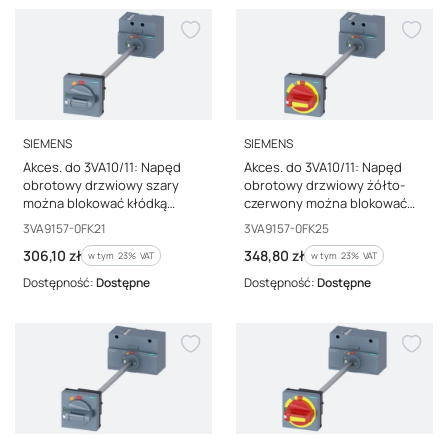
PRODUCENT
PRODUCENT
SIEMENS
SIEMENS
Akces. do 3VA10/11: Napęd
Akces. do 3VA10/11: Napęd
obrotowy drzwiowy szary
obrotowy drzwiowy żółto-
można blokować kłódką
czerwony można blokować
wałek 300mm pokrętło IP65
kłódką wałek 300mm
Kod producenta
Kod producenta
3VA9157-0FK21
3VA9157-0FK25
3VA9157-0FK21
pokrętło IP65 3VA9157-0FK25
Cena brutto
Cena brutto
306,10 zł
348,80 zł
w tym %s VAT
w tym %s VAT
w tym
23%
VAT
w tym
23%
VAT
Dostępność:
Dostępne
Dostępność:
Dostępne