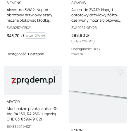
PRODUCENT
PRODUCENT
SIEMENS
SIEMENS
Akces. do 3VA12: Napęd
Akces. do 3VA12: Napęd
obrotowy drzwiowy szary
obrotowy drzwiowy żółto-
można blokować kłódką
czerwony można blokować
wałek 300mm pokrętło IP65
kłódką wałek 300mm
Kod producenta
Kod producenta
3VA9257-0FK21
3VA9257-0FK25
3VA9257-0FK21
pokrętło IP65 3VA9257-
Cena brutto
Cena brutto
398,90 zł
343,70 zł
w tym %s VAT
0FK25
w tym
23%
VAT
w tym %s VAT
w tym
23%
VAT
Dostępność:
Brak
Dostępność:
Dostępne
towaru
PRODUCENT
APATOR
Mechanizm przełącznika I-0-II
/do RA 160, RA 250/ z rączką
OHB 63-839949-021
Kod producenta
63-839949-021
PRODUCENT
EATON