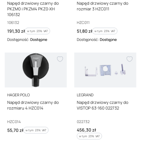
Napęd drzwiowy czarny do
Napęd drzwiowy czarny do
PKZM0 i PKZM4 PKZ0-XH
rozmiar 3 HZC011
106132
Kod producenta
Kod producenta
106132
HZC011
Cena brutto
Cena brutto
191,30 zł
51,80 zł
w tym %s VAT
w tym %s VAT
w tym
23%
VAT
w tym
23%
VAT
Dostępność:
Dostępne
Dostępność:
Dostępne
PRODUCENT
PRODUCENT
HAGER POLO
LEGRAND
Napęd drzwiowy czarny do
Napęd drzwiowy czarny do
rozmiaru 4 HZC014
VISTOP 63-160 022732
Kod producenta
Kod producenta
HZC014
022732
Cena brutto
Cena brutto
456,30 zł
55,70 zł
w tym %s VAT
w tym
23%
VAT
w tym %s VAT
w tym
23%
VAT