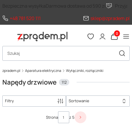
Bezpieczna wysyłka
Darmowa dostawa od 590 zł
Przyja
+48 781 520 111
sklep@zpradem.pl
Produkty 
Otwórz wyszukiwarkę
Szuka
zpradem.pl
Aparatura elektryczna
Wyłączniki, rozłączniki
Napędy drzwiowe
112
Filtry
Sortowanie
Lista produktów
Strona
z 5
Następne produkty