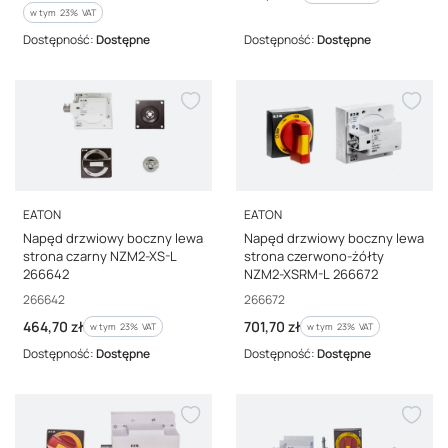
w tym %s VAT
w tym
23%
VAT
Dostępność:
Dostępne
Dostępność:
Dostępne
PRODUCENT
PRODUCENT
EATON
EATON
Napęd drzwiowy boczny lewa
Napęd drzwiowy boczny lewa
strona czarny NZM2-XS-L
strona czerwono-żółty
266642
NZM2-XSRM-L 266672
Kod producenta
Kod producenta
266642
266672
Cena brutto
Cena brutto
464,70 zł
701,70 zł
w tym %s VAT
w tym %s VAT
w tym
23%
VAT
w tym
23%
VAT
Dostępność:
Dostępne
Dostępność:
Dostępne