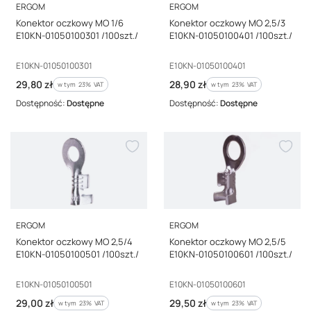
PRODUCENT
PRODUCENT
ERGOM
ERGOM
Konektor oczkowy MO 1/6
Konektor oczkowy MO 2,5/3
E10KN-01050100301 /100szt./
E10KN-01050100401 /100szt./
Kod producenta
Kod producenta
E10KN-01050100301
E10KN-01050100401
Cena brutto
Cena brutto
29,80 zł
28,90 zł
w tym %s VAT
w tym %s VAT
w tym
23%
VAT
w tym
23%
VAT
Dostępność:
Dostępne
Dostępność:
Dostępne
PRODUCENT
PRODUCENT
ERGOM
ERGOM
Konektor oczkowy MO 2,5/4
Konektor oczkowy MO 2,5/5
E10KN-01050100501 /100szt./
E10KN-01050100601 /100szt./
Kod producenta
Kod producenta
E10KN-01050100501
E10KN-01050100601
Cena brutto
Cena brutto
29,00 zł
29,50 zł
w tym %s VAT
w tym %s VAT
w tym
23%
VAT
w tym
23%
VAT