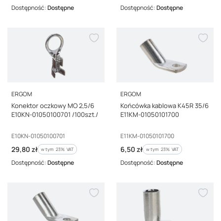
Dostępność:
Dostępne
Dostępność:
Dostępne
PRODUCENT
PRODUCENT
ERGOM
ERGOM
Konektor oczkowy MO 2,5/6
Końcówka kablowa K45R 35/6
E10KN-01050100701 /100szt./
E11KM-01050101700
Kod producenta
Kod producenta
E10KN-01050100701
E11KM-01050101700
Cena brutto
Cena brutto
29,80 zł
6,50 zł
w tym %s VAT
w tym %s VAT
w tym
23%
VAT
w tym
23%
VAT
Dostępność:
Dostępne
Dostępność:
Dostępne