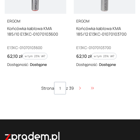
PRODUCENT
PRODUCENT
ERGOM
ERGOM
Końcówka kablowa KMA
Końcówka kablowa KMA
185/10 E13KC-01070103600
185/12 E13KC-01070103700
Kod producenta
Kod producenta
E13KC-01070103600
E13KC-01070103700
Cena brutto
Cena brutto
62,10 zł
62,10 zł
w tym %s VAT
w tym %s VAT
w tym
23%
VAT
w tym
23%
VAT
Dostępność:
Dostępne
Dostępność:
Dostępne
Strona
z 39
Przejdź do ostatniej str