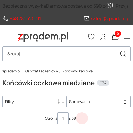
Bezpieczna wysyłka
Darmowa dostawa od 590 zł
Przyja
+48 781 520 111
sklep@zpradem.pl
Produkty 
Otwórz wyszukiwarkę
Szuka
zpradem.pl
Osprzęt łączeniowy
Końcówki kablowe
Końcówki oczkowe miedziane
934
Filtry
Sortowanie
Lista produktów
Strona
z 39
Następne produkty