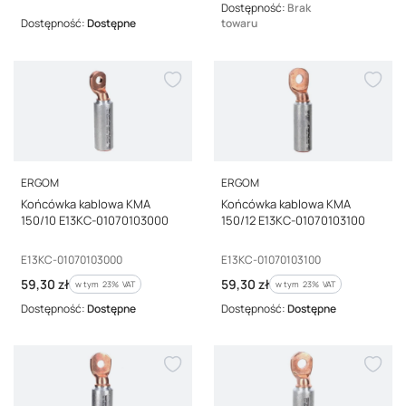
Dostępność:
Brak
Dostępność:
Dostępne
towaru
PRODUCENT
PRODUCENT
ERGOM
ERGOM
Końcówka kablowa KMA
Końcówka kablowa KMA
150/10 E13KC-01070103000
150/12 E13KC-01070103100
Kod producenta
Kod producenta
E13KC-01070103000
E13KC-01070103100
Cena brutto
Cena brutto
59,30 zł
59,30 zł
w tym %s VAT
w tym %s VAT
w tym
23%
VAT
w tym
23%
VAT
Dostępność:
Dostępne
Dostępność:
Dostępne