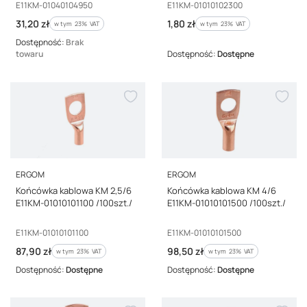
Kod producenta
Kod producenta
E11KM-01040104950
E11KM-01010102300
Cena brutto
Cena brutto
31,20 zł
1,80 zł
w tym %s VAT
w tym %s VAT
w tym
23%
VAT
w tym
23%
VAT
Dostępność:
Brak
towaru
Dostępność:
Dostępne
PRODUCENT
PRODUCENT
ERGOM
ERGOM
Końcówka kablowa KM 2,5/6
Końcówka kablowa KM 4/6
E11KM-01010101100 /100szt./
E11KM-01010101500 /100szt./
Kod producenta
Kod producenta
E11KM-01010101100
E11KM-01010101500
Cena brutto
Cena brutto
87,90 zł
98,50 zł
w tym %s VAT
w tym %s VAT
w tym
23%
VAT
w tym
23%
VAT
Dostępność:
Dostępne
Dostępność:
Dostępne