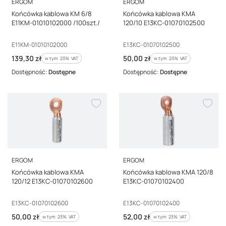
PRODUCENT
PRODUCENT
ERGOM
ERGOM
Końcówka kablowa KM 6/8
Końcówka kablowa KMA
E11KM-01010102000 /100szt./
120/10 E13KC-01070102500
Kod producenta
Kod producenta
E11KM-01010102000
E13KC-01070102500
Cena brutto
Cena brutto
139,30 zł
50,00 zł
w tym %s VAT
w tym %s VAT
w tym
23%
VAT
w tym
23%
VAT
Dostępność:
Dostępne
Dostępność:
Dostępne
PRODUCENT
PRODUCENT
ERGOM
ERGOM
Końcówka kablowa KMA
Końcówka kablowa KMA 120/8
120/12 E13KC-01070102600
E13KC-01070102400
Kod producenta
Kod producenta
E13KC-01070102600
E13KC-01070102400
Cena brutto
Cena brutto
50,00 zł
52,00 zł
w tym %s VAT
w tym %s VAT
w tym
23%
VAT
w tym
23%
VAT