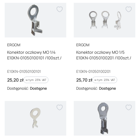
PRODUCENT
PRODUCENT
ERGOM
ERGOM
Konektor oczkowy MO 1/4
Konektor oczkowy MO 1/5
E10KN-01050100101 /100szt./
E10KN-01050100201 /100szt./
Kod producenta
Kod producenta
E10KN-01050100101
E10KN-01050100201
Cena brutto
Cena brutto
25,20 zł
25,70 zł
w tym %s VAT
w tym %s VAT
w tym
23%
VAT
w tym
23%
VAT
Dostępność:
Dostępne
Dostępność:
Dostępne