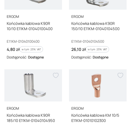
PRODUCENT
PRODUCENT
ERGOM
ERGOM
Końcówka kablowa K90R
Końcówka kablowa K90R
10/10 E11KM-01040100400
150/10 E11KM-01040104500
Kod producenta
Kod producenta
E11KM-01040100400
E11KM-01040104500
Cena brutto
Cena brutto
4,80 zł
26,10 zł
w tym %s VAT
w tym %s VAT
w tym
23%
VAT
w tym
23%
VAT
Dostępność:
Dostępne
Dostępność:
Dostępne
PRODUCENT
PRODUCENT
ERGOM
ERGOM
Końcówka kablowa K90R
Końcówka kablowa KM 10/5
185/10 E11KM-01040104950
E11KM-01010102300