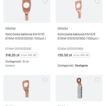
PRODUCENT
PRODUCENT
ERGOM
ERGOM
Końcówka kablowa KM 6/10
Końcówka kablowa KM 6/6
E11KM-01010102100 /100szt./
E11KM-01010101900 /100szt./
Kod producenta
Kod producenta
E11KM-01010102100
E11KM-01010101900
Cena brutto
Cena brutto
318,20 zł
130,50 zł
w tym %s VAT
w tym %s VAT
w tym
23%
VAT
w tym
23%
VAT
Dostępność:
Brak
towaru
Dostępność:
Dostępne