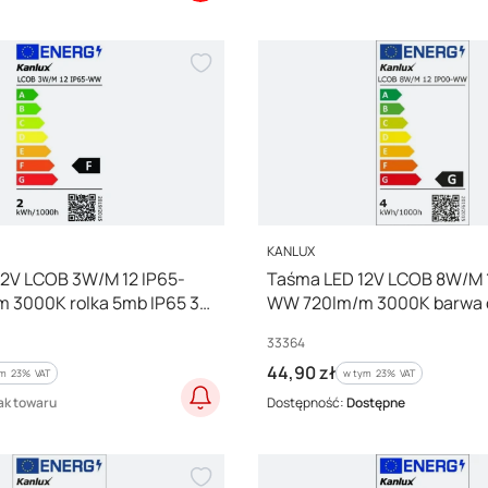
PRODUCENT
KANLUX
12V LCOB 3W/M 12 IP65-
Taśma LED 12V LCOB 8W/M 1
 3000K rolka 5mb IP65 3
WW 720lm/m 3000K barwa 
cji 39162
33364
Kod producenta
33364
Cena brutto
44,90 zł
m %s VAT
w tym %s VAT
ym
23%
VAT
w tym
23%
VAT
ak towaru
Dostępność:
Dostępne