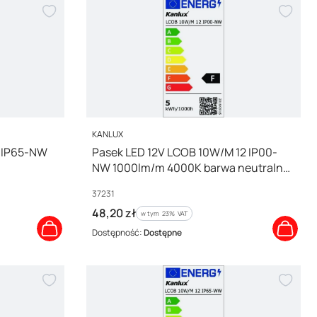
PRODUCENT
KANLUX
2 IP65-NW
Pasek LED 12V LCOB 10W/M 12 IP00-
NW 1000lm/m 4000K barwa neutralna
37231
Kod producenta
37231
Cena brutto
48,20 zł
w tym %s VAT
w tym
23%
VAT
Dostępność:
Dostępne