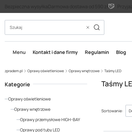
Bezpieczna wysyłka
Darmowa dostawa od 590 zł
Przyja
Szukaj
Wyczyść
Menu
Kontakt i dane firmy
Regulamin
Blog
zpradem.pl
Oprawy oświetleniowe
Oprawy wnętrzowe
Taśmy LED
Taśmy L
Kategorie
Oprawy oświetleniowe
Lista p
Oprawy wnętrzowe
Sortowanie:
D
Oprawy przemysłowe HIGH-BAY
Oprawy pod tuby LED