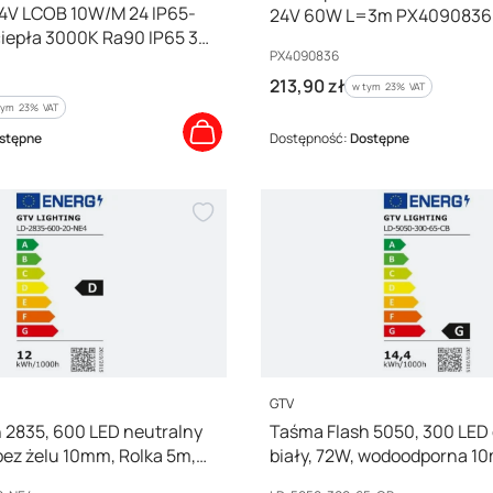
24V LCOB 10W/M 24 IP65-
24V 60W L=3m PX4090836
iepła 3000K Ra90 IP65 3
Kod producenta
PX4090836
33352
Cena brutto
213,90 zł
w tym %s VAT
w tym
23%
VAT
tym %s VAT
tym
23%
VAT
stępne
Dostępność:
Dostępne
PRODUCENT
GTV
 2835, 600 LED neutralny
Taśma Flash 5050, 300 LED 
 bez żelu 10mm, Rolka 5m,
biały, 72W, wodoodporna 1
)
5m, 12V