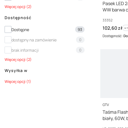
Pasek LED 
Więcej opcji (2)
WW barwa c
lata Gwar. 
Dostępność
Kod producenta
33352
Cena brutto
102,60 zł
Dostępność
w 
w 
Dostępne
93
Dostępność:
Do
dostępny na zamówienie
0
brak informacji
0
Więcej opcji (2)
Wysyłka w
Wysyłka w
Więcej opcji (1)
PRODUCENT
GTV
Taśma Flash
biały, 60W,
12V (2 kable