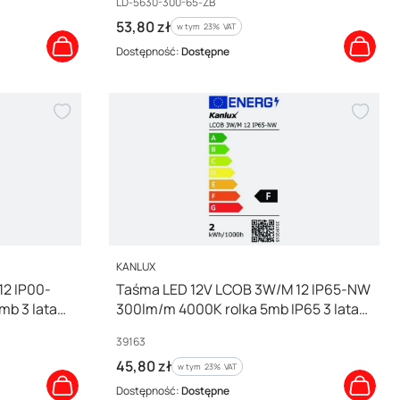
Kod producenta
LD-5630-300-65-ZB
Cena brutto
53,80 zł
w tym %s VAT
w tym
23%
VAT
Dostępność:
Dostępne
PRODUCENT
KANLUX
2 IP00-
Taśma LED 12V LCOB 3W/M 12 IP65-NW
b 3 lata
300lm/m 4000K rolka 5mb IP65 3 lata
Gwarancji 39163
Kod producenta
39163
Cena brutto
45,80 zł
w tym %s VAT
w tym
23%
VAT
Dostępność:
Dostępne