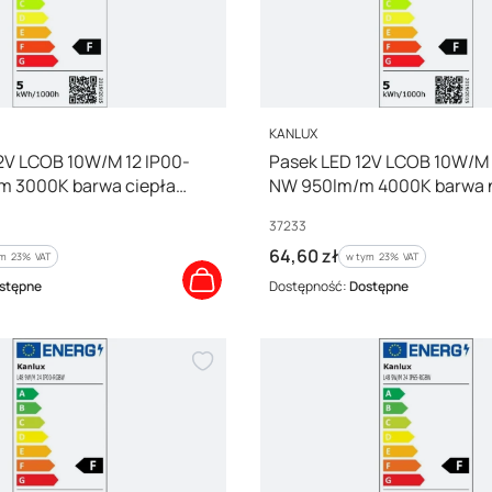
PRODUCENT
KANLUX
2V LCOB 10W/M 12 IP00-
Pasek LED 12V LCOB 10W/M 
 3000K barwa ciepła
NW 950lm/m 4000K barwa 
37233
Kod producenta
37233
Cena brutto
64,60 zł
m %s VAT
w tym %s VAT
ym
23%
VAT
w tym
23%
VAT
stępne
Dostępność:
Dostępne