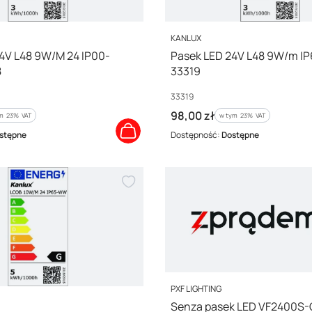
PRODUCENT
KANLUX
4V L48 9W/M 24 IP00-
Pasek LED 24V L48 9W/m 
8
33319
Kod producenta
33319
Cena brutto
98,00 zł
m %s VAT
w tym %s VAT
ym
23%
VAT
w tym
23%
VAT
stępne
Dostępność:
Dostępne
PRODUCENT
PXF LIGHTING
Senza pasek LED VF2400S