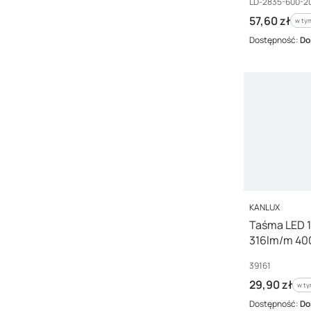
Kod producenta
LD-2835-600-2
Cena brutto
57,60 zł
w tym
w ty
Dostępność:
Do
PRODUCENT
KANLUX
Taśma LED 
316lm/m 400
Gwarancji 3
Kod producenta
39161
Cena brutto
29,90 zł
w ty
w t
Dostępność:
Do