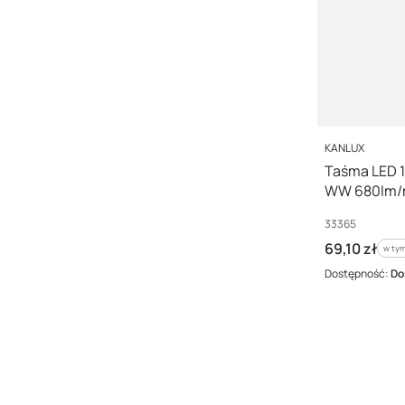
PRODUCENT
KANLUX
Taśma LED 
WW 680lm/m
33365
Kod producenta
33365
Cena brutto
69,10 zł
w tym
w ty
Dostępność:
Do