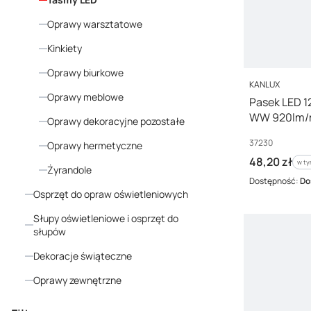
Oprawy warsztatowe
Kinkiety
Oprawy biurkowe
PRODUCENT
KANLUX
Oprawy meblowe
Pasek LED 1
WW 920lm/m
Oprawy dekoracyjne pozostałe
37230
Kod producenta
37230
Oprawy hermetyczne
Cena brutto
48,20 zł
w ty
w t
Żyrandole
Dostępność:
Do
Osprzęt do opraw oświetleniowych
Słupy oświetleniowe i osprzęt do
słupów
Dekoracje świąteczne
Oprawy zewnętrzne
Koniec menu