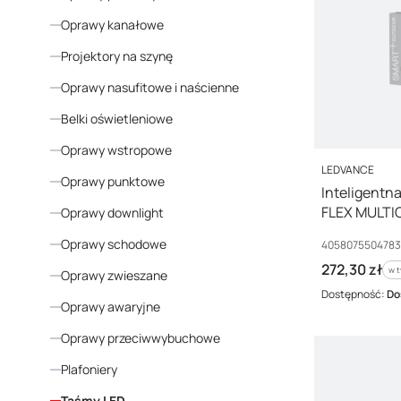
Oprawy kanałowe
Projektory na szynę
Oprawy nasufitowe i naścienne
Belki oświetleniowe
Oprawy wstropowe
PRODUCENT
LEDVANCE
Oprawy punktowe
Inteligent
FLEX MULTI
Oprawy downlight
Oprawy schodowe
Kod producenta
405807550478
Cena brutto
272,30 zł
w t
w 
Oprawy zwieszane
Dostępność:
Do
Oprawy awaryjne
Oprawy przeciwwybuchowe
Plafoniery
Taśmy LED