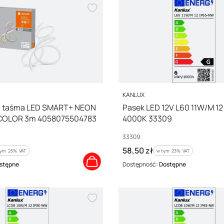
PRODUCENT
KANLUX
na taśma LED SMART+ NEON
Pasek LED 12V L60 11W/M 1
COLOR 3m 4058075504783
4000K 33309
Kod producenta
3
33309
Cena brutto
58,50 zł
ym %s VAT
w tym %s VAT
tym
23%
VAT
w tym
23%
VAT
stępne
Dostępność:
Dostępne