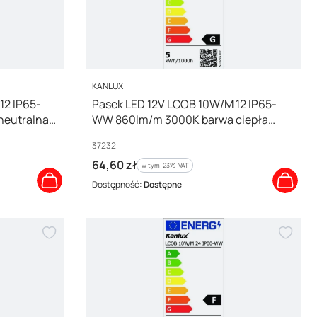
PRODUCENT
KANLUX
12 IP65-
Pasek LED 12V LCOB 10W/M 12 IP65-
neutralna
WW 860lm/m 3000K barwa ciepła
37232
Kod producenta
37232
Cena brutto
64,60 zł
w tym %s VAT
w tym
23%
VAT
Dostępność:
Dostępne