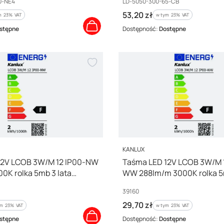
Kod producenta
0-NE4
LD-5050-300-65-CB
Cena brutto
53,20 zł
 %s VAT
w tym %s VAT
m
23%
VAT
w tym
23%
VAT
stępne
Dostępność:
Dostępne
PRODUCENT
KANLUX
12V LCOB 3W/M 12 IP00-NW
Taśma LED 12V LCOB 3W/M 1
0K rolka 5mb 3 lata
WW 288lm/m 3000K rolka 5m
9161
Gwarancji 39160
Kod producenta
39160
Cena brutto
29,70 zł
m %s VAT
w tym %s VAT
ym
23%
VAT
w tym
23%
VAT
stępne
Dostępność:
Dostępne