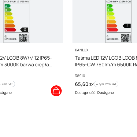
PRODUCENT
KANLUX
12V LCOB 8W/M 12 IP65-
Taśma LED 12V LCOB LCOB 
 3000K barwa ciepła
IP65-CW 760lm/m 6500K R
rolka 5mb 3 lata Gwarancji 
Kod producenta
38910
Cena brutto
65,60 zł
 %s VAT
w tym %s VAT
m
23%
VAT
w tym
23%
VAT
stępne
Dostępność:
Dostępne