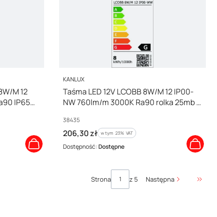
PRODUCENT
KANLUX
8W/M 12
Taśma LED 12V LCOBB 8W/M 12 IP00-
a90 IP65
NW 760lm/m 3000K Ra90 rolka 25mb 3
38910
lata Gwarancji 38435
Kod producenta
38435
Cena brutto
206,30 zł
w tym %s VAT
w tym
23%
VAT
Dostępność:
Dostępne
Strona
z 5
Następna
Przejd