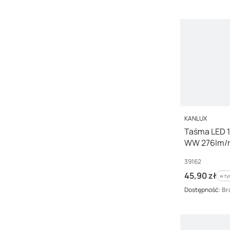
PRODUCENT
KANLUX
Taśma LED 
WW 276lm/m
lata Gwaran
Kod producenta
39162
Cena brutto
45,90 zł
w ty
w t
Dostępność:
Br