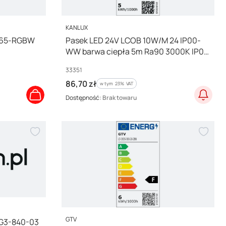
PRODUCENT
KANLUX
IP65-RGBW
Pasek LED 24V LCOB 10W/M 24 IP00-
WW barwa ciepła 5m Ra90 3000K IP00
3 lata Gwar. 33351
Kod producenta
33351
Cena brutto
86,70 zł
w tym %s VAT
w tym
23%
VAT
Dostępność:
Brak towaru
PRODUCENT
GTV
-G3-840-03