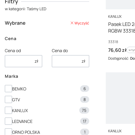
Filtry
w kategorii: Taśmy LED
PRODUCENT
KANLUX
Wybrane
Wyczyść
Pasek LED 2
RGBW 3331
Cena
Kod producenta
33318
Cena brutto
76,60 zł
Cena od
Cena do
w ty
w t
Dostępność:
Do
zł
zł
Marka
Marka
BEMKO
6
GTV
8
KANLUX
75
LEDVANCE
17
PRODUCENT
KANLUX
ORNO POLSKA
1