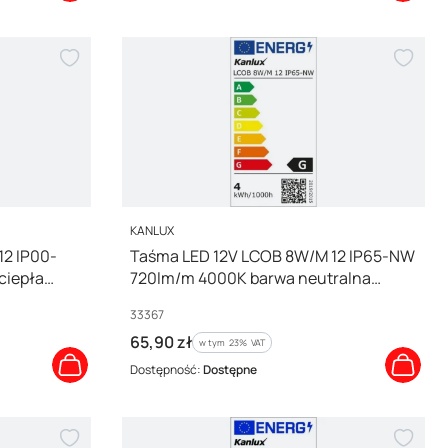
PRODUCENT
KANLUX
2 IP00-
Taśma LED 12V LCOB 8W/M 12 IP65-NW
ciepła
720lm/m 4000K barwa neutralna
33367
Kod producenta
33367
Cena brutto
65,90 zł
w tym %s VAT
w tym
23%
VAT
Dostępność:
Dostępne