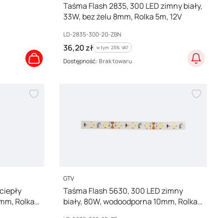
Taśma Flash 2835, 300 LED zimny biały,
33W, bez żelu 8mm, Rolka 5m, 12V
Kod producenta
LD-2835-300-20-ZBN
Cena brutto
36,20 zł
w tym %s VAT
w tym
23%
VAT
Dostępność:
Brak towaru
PRODUCENT
GTV
ciepły
Taśma Flash 5630, 300 LED zimny
0mm, Rolka
biały, 80W, wodoodporna 10mm, Rolka
5m, 12V