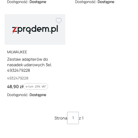
Dostępność:
Dostępne
Dostępność:
Dostępne
PRODUCENT
MILWAUKEE
Zestaw adapterów do
nasadek udarowych 3el.
4932479228
Kod producenta
4932479228
Cena brutto
48,90 zł
w tym %s VAT
w tym
23%
VAT
Dostępność:
Dostępne
Strona
z 1