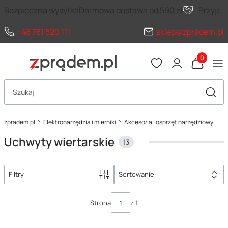
Bezpieczna wysyłka
Darmowa dostawa od 590 zł
Przyja
+48 781 520 111
sklep@zpradem.pl
Produkty 
Otwórz wyszukiwarkę
Szuka
zpradem.pl
Elektronarzędzia i mierniki
Akcesoria i osprzęt narzędziowy
Uchwyty wiertarskie
13
Filtry
Sortowanie
Lista produktów
Strona
z 1