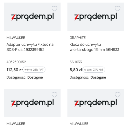
PRODUCENT
PRODUCENT
MILWAUKEE
GRAPHITE
Adapter uchwytu Fixtec na
Klucz do uchwytu
SDS-Plus 4932399152
wiertarskiego 13 mm 56H633
Kod producenta
Kod producenta
4932399152
56H633
Cena brutto
Cena brutto
112,50 zł
5,80 zł
w tym %s VAT
w tym %s VAT
w tym
23%
VAT
w tym
23%
VAT
Dostępność:
Dostępne
Dostępność:
Dostępne
PRODUCENT
PRODUCENT
MILWAUKEE
MILWAUKEE