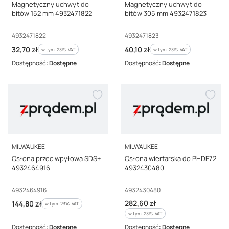
Magnetyczny uchwyt do
Magnetyczny uchwyt do
bitów 152 mm 4932471822
bitów 305 mm 4932471823
Kod producenta
Kod producenta
4932471822
4932471823
Cena brutto
Cena brutto
32,70 zł
40,10 zł
w tym %s VAT
w tym %s VAT
w tym
23%
VAT
w tym
23%
VAT
Dostępność:
Dostępne
Dostępność:
Dostępne
PRODUCENT
PRODUCENT
MILWAUKEE
MILWAUKEE
Osłona przeciwpyłowa SDS+
Osłona wiertarska do PHDE72
4932464916
4932430480
Kod producenta
Kod producenta
4932464916
4932430480
Cena brutto
Cena brutto
282,60 zł
144,80 zł
w tym %s VAT
w tym
23%
VAT
w tym %s VAT
w tym
23%
VAT
Dostępność:
Dostępne
Dostępność:
Dostępne