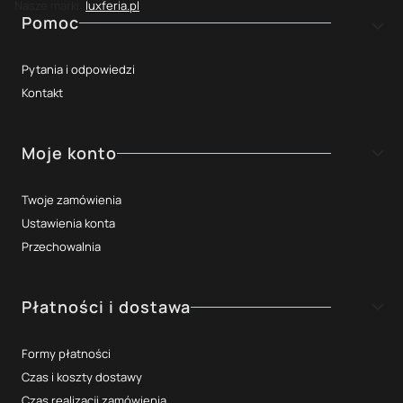
Nasze marki:
luxferia.pl
Linki w stopce
Pomoc
Pytania i odpowiedzi
Kontakt
Moje konto
Twoje zamówienia
Ustawienia konta
Przechowalnia
Płatności i dostawa
Formy płatności
Czas i koszty dostawy
Czas realizacji zamówienia