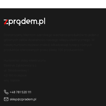
Dostarczamy klientom szerokiego wachlarza produktów to jeden z
głównych celów działalności naszego sklepu elektrycznego. W
naszej hurtowni możesz znaleźć kilkadziesiąt tysięcy różnych
produktów oferowanych przez blisko 700 producentów.
Hurtownia i sklep elektryczny
Elektryk Ząbkowscy s.c.
ul. Skłodowskiej 1
42-160 Krzepice
woj. śląskie
+48 781 520 111
sklep@zpradem.pl