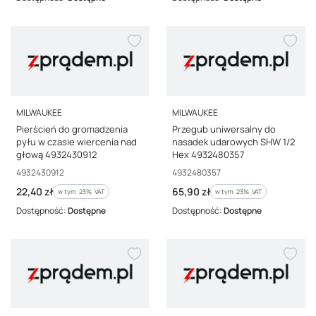
PRODUCENT
PRODUCENT
MILWAUKEE
MILWAUKEE
Pierścień do gromadzenia
Przegub uniwersalny do
pyłu w czasie wiercenia nad
nasadek udarowych SHW 1/2
głową 4932430912
Hex 4932480357
Kod producenta
Kod producenta
4932430912
4932480357
Cena brutto
Cena brutto
22,40 zł
65,90 zł
w tym %s VAT
w tym %s VAT
w tym
23%
VAT
w tym
23%
VAT
Dostępność:
Dostępne
Dostępność:
Dostępne