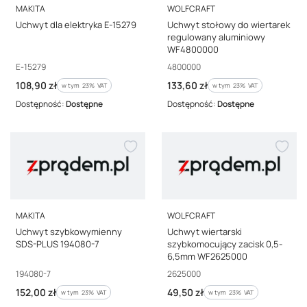
PRODUCENT
PRODUCENT
MAKITA
WOLFCRAFT
Uchwyt dla elektryka E-15279
Uchwyt stołowy do wiertarek
regulowany aluminiowy
WF4800000
Kod producenta
Kod producenta
E-15279
4800000
Cena brutto
Cena brutto
108,90 zł
133,60 zł
w tym %s VAT
w tym %s VAT
w tym
23%
VAT
w tym
23%
VAT
Dostępność:
Dostępne
Dostępność:
Dostępne
PRODUCENT
PRODUCENT
MAKITA
WOLFCRAFT
Uchwyt szybkowymienny
Uchwyt wiertarski
SDS-PLUS 194080-7
szybkomocujący zacisk 0,5-
6,5mm WF2625000
Kod producenta
Kod producenta
194080-7
2625000
Cena brutto
Cena brutto
152,00 zł
49,50 zł
w tym %s VAT
w tym %s VAT
w tym
23%
VAT
w tym
23%
VAT