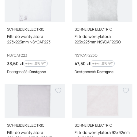
PRODUCENT
PRODUCENT
SCHNEIDER ELECTRIC
SCHNEIDER ELECTRIC
Filtr do wentylatora
Filtr do wentylatora
223x223mm NSYCAF223
223x223mm NSYCAF223O
Kod producenta
Kod producenta
NSYCAF223
NSYCAF223O
Cena brutto
Cena brutto
33,60 zł
47,50 zł
w tym %s VAT
w tym %s VAT
w tym
23%
VAT
w tym
23%
VAT
Dostępność:
Dostępne
Dostępność:
Dostępne
PRODUCENT
PRODUCENT
SCHNEIDER ELECTRIC
SCHNEIDER ELECTRIC
Filtr do wentylatora
Filtr do wentylatora 92x92mm