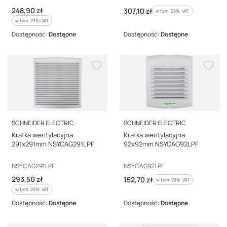
Cena brutto
248,90 zł
Cena brutto
307,10 zł
w tym %s VAT
w tym
23%
VAT
w tym %s VAT
w tym
23%
VAT
Dostępność:
Dostępne
Dostępność:
Dostępne
PRODUCENT
PRODUCENT
SCHNEIDER ELECTRIC
SCHNEIDER ELECTRIC
Kratka wentylacyjna
Kratka wentylacyjna
291x291mm NSYCAG291LPF
92x92mm NSYCAG92LPF
Kod producenta
Kod producenta
NSYCAG291LPF
NSYCAG92LPF
Cena brutto
293,50 zł
Cena brutto
152,70 zł
w tym %s VAT
w tym
23%
VAT
w tym %s VAT
w tym
23%
VAT
Dostępność:
Dostępne
Dostępność:
Dostępne