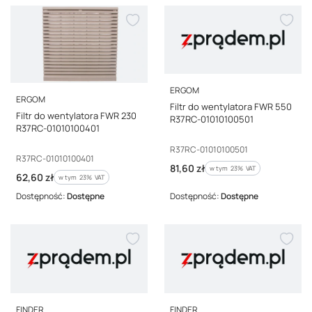
PRODUCENT
ERGOM
PRODUCENT
ERGOM
Filtr do wentylatora FWR 550
Filtr do wentylatora FWR 230
R37RC-01010100501
R37RC-01010100401
Kod producenta
R37RC-01010100501
Kod producenta
R37RC-01010100401
Cena brutto
81,60 zł
w tym %s VAT
w tym
23%
VAT
Cena brutto
62,60 zł
w tym %s VAT
w tym
23%
VAT
Dostępność:
Dostępne
Dostępność:
Dostępne
PRODUCENT
PRODUCENT
FINDER
FINDER