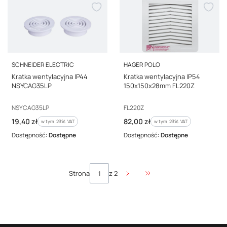
PRODUCENT
PRODUCENT
SCHNEIDER ELECTRIC
HAGER POLO
Kratka wentylacyjna IP44
Kratka wentylacyjna IP54
NSYCAG35LP
150x150x28mm FL220Z
Kod producenta
Kod producenta
NSYCAG35LP
FL220Z
Cena brutto
Cena brutto
19,40 zł
82,00 zł
w tym %s VAT
w tym %s VAT
w tym
23%
VAT
w tym
23%
VAT
Dostępność:
Dostępne
Dostępność:
Dostępne
Strona
z 2
Przejdź do ostatniej stro