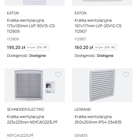
PRODUCENT
PRODUCENT
EATON
EATON
Kratka wentylacyjna
Kratka wentylacyjna
175x130mm LVP-30V15-CS
197x117mm LVP-20V12-CS
112909
112907
Kod producenta
Kod producenta
112909
112907
Cena brutto
Cena brutto
195,20 zł
160,20 zł
w tym %s VAT
w tym %s VAT
w tym
23%
VAT
w tym
23%
VAT
Dostępność:
Dostępne
Dostępność:
Dostępne
PRODUCENT
PRODUCENT
SCHNEIDER ELECTRIC
LEGRAND
Kratka wentylacyjna
Kratka wentylacyjna
223x223mm NSYCAG223LPF
250x250mm IP54 034835
Kod producenta
Kod producenta
NSYCAG223LPF
034835