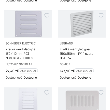
Dostępność:
Dostępne
Dostępność:
Dostępne
PRODUCENT
PRODUCENT
SCHNEIDER ELECTRIC
LEGRAND
Kratka wentylacyjna
Kratka wentylacyjna
130x110mm IP23
150x150mm IP44 szara
NSYCAG130X110LM
034834
Kod producenta
Kod producenta
NSYCAG130X110LM
034834
Cena brutto
Cena brutto
27,40 zł
147,90 zł
w tym %s VAT
w tym %s VAT
w tym
23%
VAT
w tym
23%
VAT
Dostępność:
Dostępne
Dostępność:
Dostępne