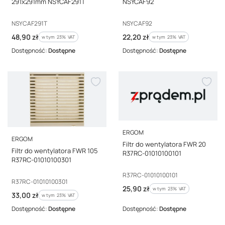
291x291mm NSYCAF291T
NSYCAF92
Kod producenta
Kod producenta
NSYCAF291T
NSYCAF92
Cena brutto
Cena brutto
48,90 zł
22,20 zł
w tym %s VAT
w tym %s VAT
w tym
23%
VAT
w tym
23%
VAT
Dostępność:
Dostępne
Dostępność:
Dostępne
PRODUCENT
ERGOM
PRODUCENT
ERGOM
Filtr do wentylatora FWR 20
Filtr do wentylatora FWR 105
R37RC-01010100101
R37RC-01010100301
Kod producenta
R37RC-01010100101
Kod producenta
R37RC-01010100301
Cena brutto
25,90 zł
w tym %s VAT
w tym
23%
VAT
Cena brutto
33,00 zł
w tym %s VAT
w tym
23%
VAT
Dostępność:
Dostępne
Dostępność:
Dostępne