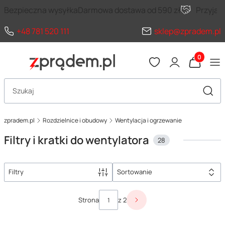
Bezpieczna wysyłka
Darmowa dostawa od 590 zł
Przyja
+48 781 520 111
sklep@zpradem.pl
Produkty 
Otwórz wyszukiwarkę
Szuka
zpradem.pl
Rozdzielnice i obudowy
Wentylacja i ogrzewanie
Filtry i kratki do wentylatora
28
Filtry
Sortowanie
Lista produktów
Strona
z 2
Następne produkty