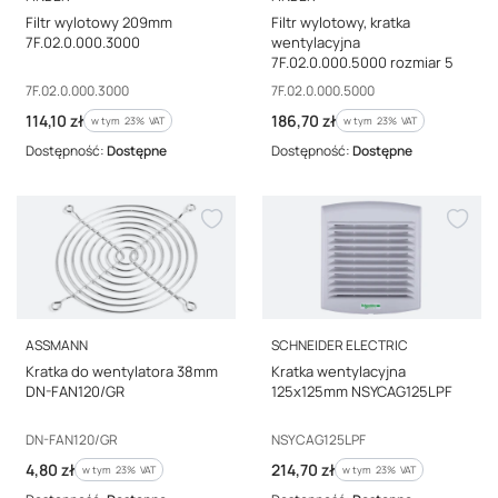
Filtr wylotowy 209mm
Filtr wylotowy, kratka
7F.02.0.000.3000
wentylacyjna
7F.02.0.000.5000 rozmiar 5
Kod producenta
Kod producenta
7F.02.0.000.3000
7F.02.0.000.5000
Cena brutto
Cena brutto
114,10 zł
186,70 zł
w tym %s VAT
w tym %s VAT
w tym
23%
VAT
w tym
23%
VAT
Dostępność:
Dostępne
Dostępność:
Dostępne
PRODUCENT
PRODUCENT
ASSMANN
SCHNEIDER ELECTRIC
Kratka do wentylatora 38mm
Kratka wentylacyjna
DN-FAN120/GR
125x125mm NSYCAG125LPF
Kod producenta
Kod producenta
DN-FAN120/GR
NSYCAG125LPF
Cena brutto
Cena brutto
4,80 zł
214,70 zł
w tym %s VAT
w tym %s VAT
w tym
23%
VAT
w tym
23%
VAT