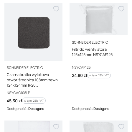
PRODUCENT
SCHNEIDER ELECTRIC
Filtr do wentylatora
125x125mm NSYCAF125
PRODUCENT
Kod producenta
NSYCAF125
SCHNEIDER ELECTRIC
Czarna kratka wylotowa
Cena brutto
24,80 zł
w tym %s VAT
w tym
23%
VAT
otwór średnica 108mm zewn.
124x124mm IP20
NSYCAG108LP
Kod producenta
NSYCAG108LP
Cena brutto
45,30 zł
w tym %s VAT
w tym
23%
VAT
Dostępność:
Dostępne
Dostępność:
Dostępne