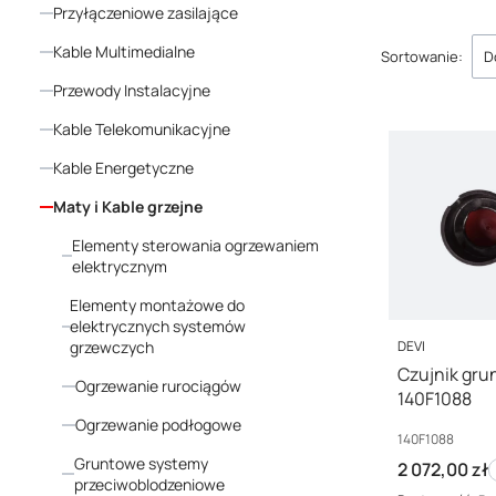
Przyłączeniowe zasilające
Lista p
Kable Multimedialne
Sortowanie:
D
Przewody Instalacyjne
Kable Telekomunikacyjne
Kable Energetyczne
Maty i Kable grzejne
Elementy sterowania ogrzewaniem
elektrycznym
Elementy montażowe do
elektrycznych systemów
PRODUCENT
grzewczych
DEVI
Czujnik grun
Ogrzewanie rurociągów
140F1088
Ogrzewanie podłogowe
Kod producenta
140F1088
Gruntowe systemy
Cena brutto
2 072,00 zł
przeciwoblodzeniowe