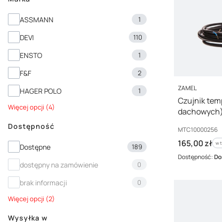
Marka
ASSMANN
1
DEVI
110
ENSTO
1
F&F
2
PRODUCENT
ZAMEL
HAGER POLO
1
Czujnik tem
Więcej opcji (4)
dachowych)
MTC100002
Dostępność
Kod producenta
MTC10000256
Cena brutto
165,00 zł
w 
w 
Dostępność
Dostępne
189
Dostępność:
Do
dostępny na zamówienie
0
brak informacji
0
Więcej opcji (2)
Wysyłka w