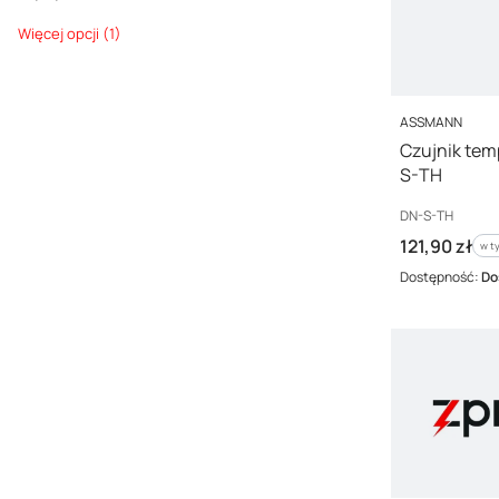
Wysyłka w
Więcej opcji (1)
PRODUCENT
ASSMANN
Czujnik tem
S-TH
Kod producenta
DN-S-TH
Cena brutto
121,90 zł
w t
w t
Dostępność:
Do