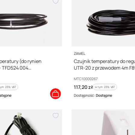
PRODUCENT
ZAMEL
peratury (do rynien
Czujnik temperatury do reg
 TFD524 004
UTR-20 z przewodem 4m F
56
MTC10000267
Kod producenta
MTC10000267
Cena brutto
117,20 zł
tym %s VAT
w tym %s VAT
tym
23%
VAT
w tym
23%
VAT
stępne
Dostępność:
Dostępne