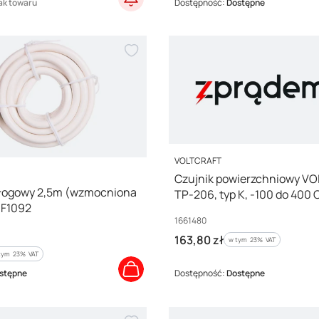
ak towaru
Dostępność:
Dostępne
PRODUCENT
VOLTCRAFT
Czujnik powierzchniowy V
dłogowy 2,5m (wzmocniona
TP-206, typ K, -100 do 400 
0F1092
Kod producenta
1661480
Cena brutto
163,80 zł
w tym %s VAT
w tym
23%
VAT
tym %s VAT
tym
23%
VAT
stępne
Dostępność:
Dostępne