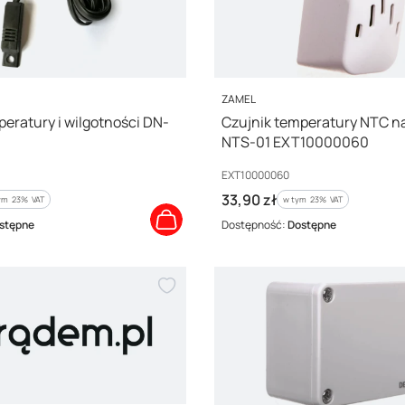
PRODUCENT
ZAMEL
peratury i wilgotności DN-
Czujnik temperatury NTC n
NTS-01 EXT10000060
Kod producenta
EXT10000060
Cena brutto
33,90 zł
ym %s VAT
w tym %s VAT
ym
23%
VAT
w tym
23%
VAT
stępne
Dostępność:
Dostępne