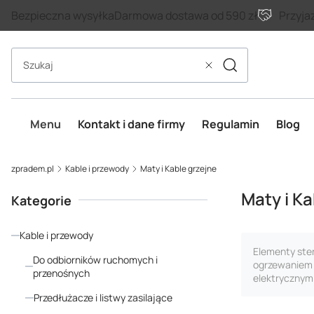
Bezpieczna wysyłka
Darmowa dostawa od 590 zł
Przyja
Szukaj
Wyczyść
Menu
Kontakt i dane firmy
Regulamin
Blog
zpradem.pl
Kable i przewody
Maty i Kable grzejne
Maty i Ka
Kategorie
Kable i przewody
Elementy ste
Do odbiorników ruchomych i
ogrzewaniem
przenośnych
elektrycznym
Przedłużacze i listwy zasilające