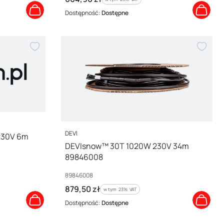
Dostępność:
Dostępne
PRODUCENT
DEVI
230V 6m
DEVIsnow™ 30T 1020W 230V 34m
89846008
Kod producenta
89846008
Cena brutto
879,50 zł
w tym %s VAT
w tym
23%
VAT
Dostępność:
Dostępne