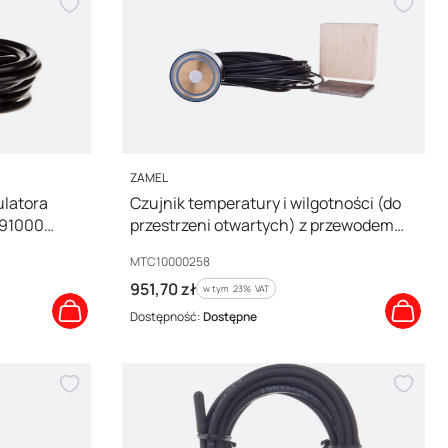
PRODUCENT
ZAMEL
ulatora
Czujnik temperatury i wilgotności (do
891000
przestrzeni otwartych) z przewodem
15mb TFF524 002 MTC10000258
Kod producenta
MTC10000258
Cena brutto
951,70 zł
w tym %s VAT
w tym
23%
VAT
Dostępność:
Dostępne