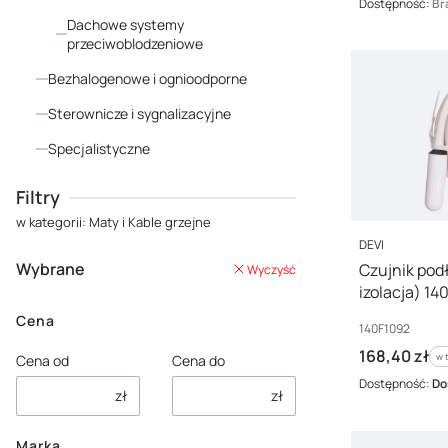
Dostępność:
Br
Dachowe systemy
przeciwoblodzeniowe
Bezhalogenowe i ognioodporne
Sterownicze i sygnalizacyjne
Specjalistyczne
Koniec menu
Filtry
w kategorii: Maty i Kable grzejne
PRODUCENT
DEVI
Wybrane
Czujnik po
Wyczyść
izolacja) 14
Cena
Kod producenta
140F1092
Cena brutto
168,40 zł
w 
w 
Cena od
Cena do
Dostępność:
Do
zł
zł
Marka