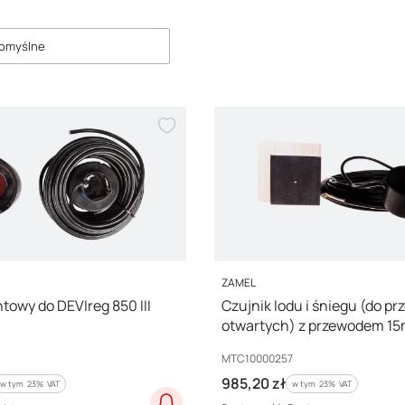
roduktów
omyślne
PRODUCENT
ZAMEL
towy do DEVIreg 850 III
Czujnik lodu i śniegu (do pr
otwartych) z przewodem 15
001 MTC10000257
Kod producenta
MTC10000257
Cena brutto
985,20 zł
w tym %s VAT
w tym %s VAT
w tym
23%
VAT
w tym
23%
VAT