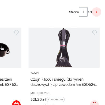
Strona
z 9
Nast
PRODUCENT
ZAMEL
zesrzeni
Czujnik lodu i śniegu (do rynien
mb ESF 524
dachowych) z przewodem 4m ESD524
003, MTC10000255
Kod producenta
MTC10000255
Cena brutto
521,20 zł
w tym %s VAT
w tym
23%
VAT