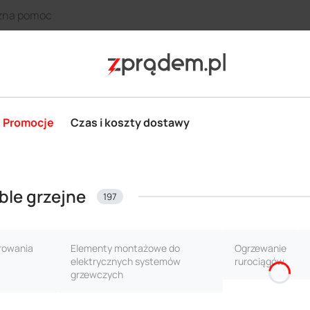
zna pomoc
Promocje
Czas i koszty dostawy
ble grzejne
197
rowania
Elementy montażowe do
Ogrzewanie
elektrycznych systemów
rurociągów
grzewczych