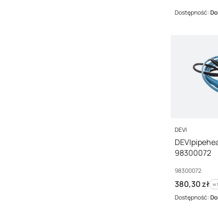
Dostępność:
Do
PRODUCENT
DEVI
DEVIpipeh
98300072
Kod producenta
98300072
Cena brutto
380,30 zł
w 
w
Dostępność:
Do