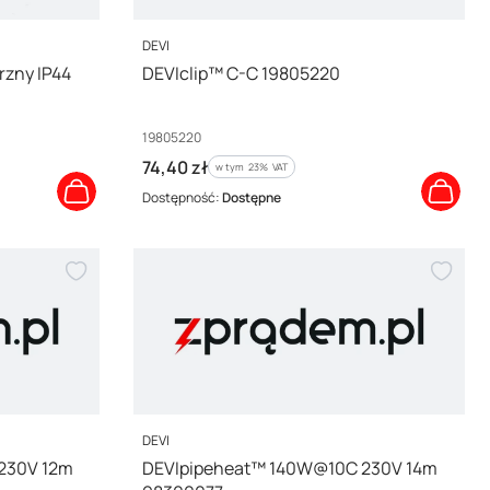
PRODUCENT
DEVI
rzny IP44
DEVIclip™ C-C 19805220
Kod producenta
19805220
Cena brutto
74,40 zł
w tym %s VAT
w tym
23%
VAT
Dostępność:
Dostępne
PRODUCENT
DEVI
230V 12m
DEVIpipeheat™ 140W@10C 230V 14m