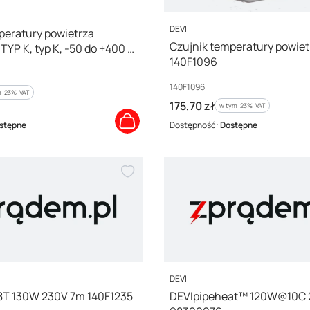
PRODUCENT
DEVI
peratury powietrza
Czujnik temperatury powiet
YP K, typ K, -50 do +400 C
140F1096
Kod producenta
140F1096
 %s VAT
m
23%
VAT
Cena brutto
175,70 zł
w tym %s VAT
w tym
23%
VAT
stępne
Dostępność:
Dostępne
PRODUCENT
DEVI
8T 130W 230V 7m 140F1235
DEVIpipeheat™ 120W@10C 