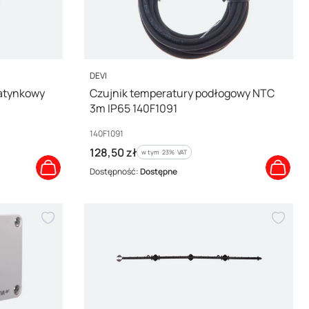
PRODUCENT
DEVI
atynkowy
Czujnik temperatury podłogowy NTC
3m IP65 140F1091
Kod producenta
140F1091
Cena brutto
128,50 zł
w tym %s VAT
w tym
23%
VAT
Dostępność:
Dostępne