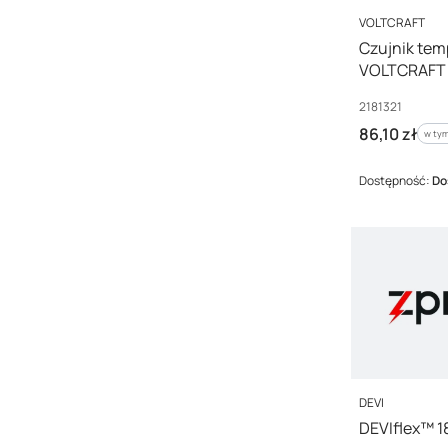
PRODUCENT
VOLTCRAFT
Czujnik tem
VOLTCRAFT T
2181321
Kod producenta
2181321
Cena brutto
86,10 zł
w tym
w ty
Dostępność:
Do
PRODUCENT
DEVI
DEVIflex™ 1