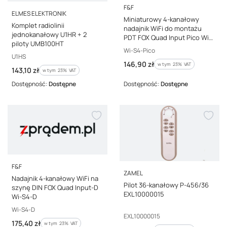
PRODUCENT
F&F
PRODUCENT
ELMES ELEKTRONIK
Miniaturowy 4-kanałowy
Komplet radiolinii
nadajnik WiFi do montażu
jednokanałowy U1HR + 2
PDT FOX Quad Input Pico Wi-
piloty UMB100HT
S4-Pico
Kod producenta
Wi-S4-Pico
Kod producenta
U1HS
Cena brutto
146,90 zł
w tym %s VAT
w tym
23%
VAT
Cena brutto
143,10 zł
w tym %s VAT
w tym
23%
VAT
Dostępność:
Dostępne
Dostępność:
Dostępne
PRODUCENT
F&F
PRODUCENT
ZAMEL
Nadajnik 4-kanałowy WiFi na
Pilot 36-kanałowy P-456/36
szynę DIN FOX Quad Input-D
EXL10000015
Wi-S4-D
Kod producenta
Wi-S4-D
Kod producenta
EXL10000015
Cena brutto
175,40 zł
w tym %s VAT
w tym
23%
VAT