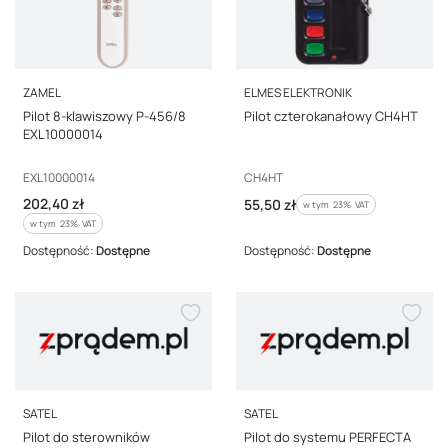
PRODUCENT
PRODUCENT
ZAMEL
ELMES ELEKTRONIK
Pilot 8-klawiszowy P-456/8
Pilot czterokanałowy CH4HT
EXL10000014
Kod producenta
Kod producenta
EXL10000014
CH4HT
Cena brutto
202,40 zł
Cena brutto
55,50 zł
w tym %s VAT
w tym
23%
VAT
w tym %s VAT
w tym
23%
VAT
Dostępność:
Dostępne
Dostępność:
Dostępne
PRODUCENT
PRODUCENT
SATEL
SATEL
Pilot do sterowników
Pilot do systemu PERFECTA