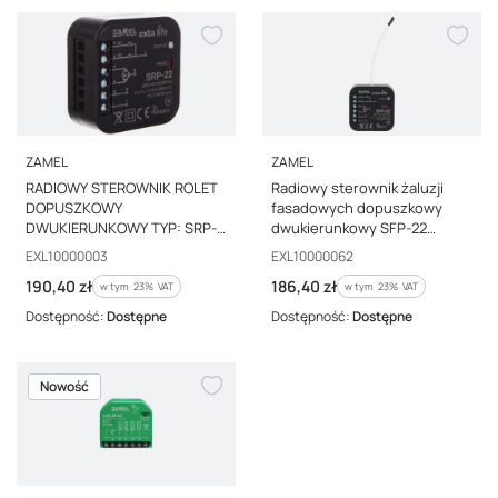
PRODUCENT
PRODUCENT
ZAMEL
ZAMEL
RADIOWY STEROWNIK ROLET
Radiowy sterownik żaluzji
DOPUSZKOWY
fasadowych dopuszkowy
DWUKIERUNKOWY TYP: SRP-
dwukierunkowy SFP-22
22
EXL10000062
Kod producenta
Kod producenta
EXL10000003
EXL10000062
Cena brutto
Cena brutto
190,40 zł
186,40 zł
w tym %s VAT
w tym %s VAT
w tym
23%
VAT
w tym
23%
VAT
Dostępność:
Dostępne
Dostępność:
Dostępne
Nowość