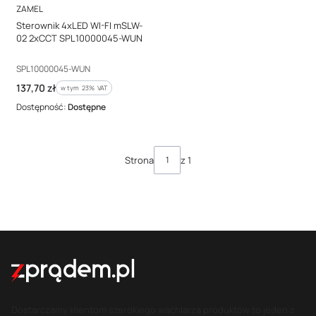
PRODUCENT
ZAMEL
Sterownik 4xLED WI-FI mSLW-
02 2xCCT SPL10000045-WUN
Kod producenta
SPL10000045-WUN
Cena brutto
137,70 zł
w tym %s VAT
w tym
23%
VAT
Dostępność:
Dostępne
Strona
z 1
Dostarczamy klientom szerokiego wachlarza produktów to jeden z