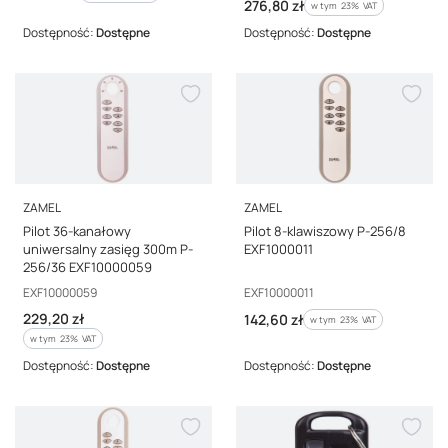
Cena brutto
276,80 zł
w tym %s VAT
w tym
23%
VAT
Dostępność:
Dostępne
Dostępność:
Dostępne
PRODUCENT
PRODUCENT
ZAMEL
ZAMEL
Pilot 36-kanałowy
Pilot 8-klawiszowy P-256/8
uniwersalny zasięg 300m P-
EXF1000011
256/36 EXF10000059
Kod producenta
Kod producenta
EXF10000059
EXF10000011
Cena brutto
229,20 zł
Cena brutto
142,60 zł
w tym %s VAT
w tym
23%
VAT
w tym %s VAT
w tym
23%
VAT
Dostępność:
Dostępne
Dostępność:
Dostępne