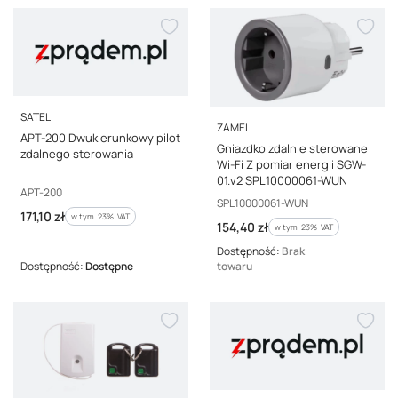
PRODUCENT
SATEL
PRODUCENT
ZAMEL
APT-200 Dwukierunkowy pilot
Gniazdko zdalnie sterowane
zdalnego sterowania
Wi-Fi Z pomiar energii SGW-
01.v2 SPL10000061-WUN
Kod producenta
APT-200
Kod producenta
SPL10000061-WUN
Cena brutto
171,10 zł
w tym %s VAT
w tym
23%
VAT
Cena brutto
154,40 zł
w tym %s VAT
w tym
23%
VAT
Dostępność:
Brak
Dostępność:
Dostępne
towaru