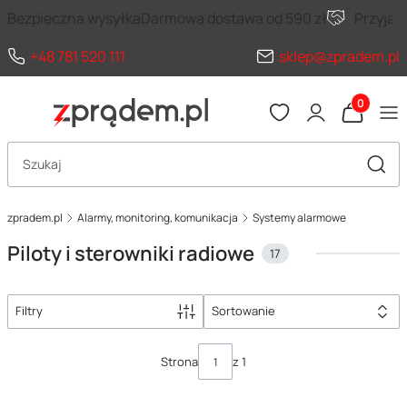
Bezpieczna wysyłka
Darmowa dostawa od 590 zł
Przyja
+48 781 520 111
sklep@zpradem.pl
Produkty 
Otwórz wyszukiwarkę
Szuka
zpradem.pl
Alarmy, monitoring, komunikacja
Systemy alarmowe
Piloty i sterowniki radiowe
17
Filtry
Sortowanie
Lista produktów
Strona
z 1