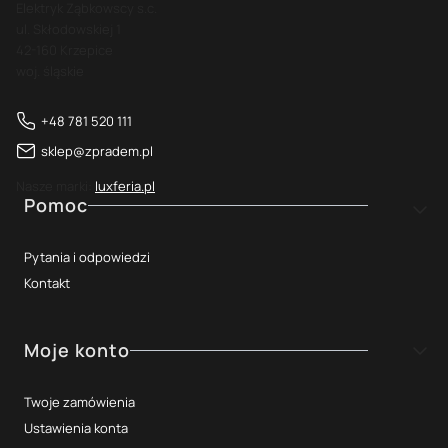
Elektryk Ząbkowscy s.c.
ul. Skłodowskiej 1
42-160 Krzepice
woj. śląskie
+48 781 520 111
sklep@zpradem.pl
Nasze marki:
luxferia.pl
Linki w stopce
Pomoc
Pytania i odpowiedzi
Kontakt
Moje konto
Twoje zamówienia
Ustawienia konta