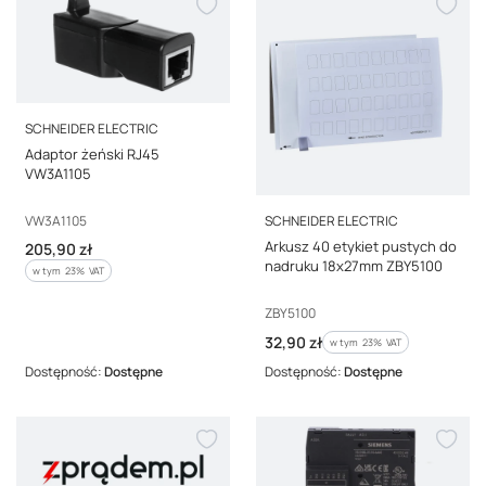
PRODUCENT
SCHNEIDER ELECTRIC
Adaptor żeński RJ45
VW3A1105
PRODUCENT
Kod producenta
VW3A1105
SCHNEIDER ELECTRIC
Arkusz 40 etykiet pustych do
Cena brutto
205,90 zł
nadruku 18x27mm ZBY5100
w tym %s VAT
w tym
23%
VAT
Kod producenta
ZBY5100
Cena brutto
32,90 zł
w tym %s VAT
w tym
23%
VAT
Dostępność:
Dostępne
Dostępność:
Dostępne