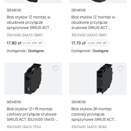
PRODUCENT
PRODUCENT
SIEMENS
SIEMENS
Blok styków 1Z montaż w
Blok styków 1Z montaż w
obudowie przyłącze
obudowie przyłącze
sprężynowe SIRIUS ACT
śrubowe SIRIUS ACT
3SU1400-2AA10-3BA0
3SU1400-2AA10-1BA0
Kod producenta
Kod producenta
3SU1400-2AA10-3BA0
3SU1400-2AA10-1BA0
Cena brutto
Cena brutto
17,80 zł
17,70 zł
w tym %s VAT
w tym %s VAT
w tym
23%
VAT
w tym
23%
VAT
Dostępność:
Dostępne
Dostępność:
Dostępne
PRODUCENT
PRODUCENT
SIEMENS
SIEMENS
Blok styków 1Z+1R montaż
Blok styków 2R montaż
czołowy przyłącze śrubowe
czołowy przyłącze
SIRIUS ACT 3SU1400-1AA10-
sprężynowe SIRIUS ACT
1FA0
3SU1400-1AA10-3EA0
Kod producenta
Kod producenta
3SU1400-1AA10-1FA0
3SU1400-1AA10-3EA0