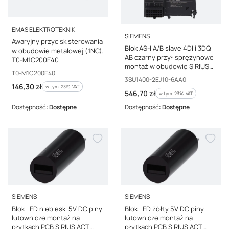
PRODUCENT
EMAS ELEKTROTEKNIK
PRODUCENT
SIEMENS
Awaryjny przycisk sterowania
Blok AS-I A/B slave 4DI i 3DQ
w obudowie metalowej (1NC),
AB czarny przył sprężynowe
T0-M1C200E40
montaż w obudowie SIRIUS
Kod producenta
T0-M1C200E40
ACT 3SU1400-2EJ10-6AA0
Kod producenta
3SU1400-2EJ10-6AA0
Cena brutto
146,30 zł
w tym %s VAT
w tym
23%
VAT
Cena brutto
546,70 zł
w tym %s VAT
w tym
23%
VAT
Dostępność:
Dostępne
Dostępność:
Dostępne
PRODUCENT
PRODUCENT
SIEMENS
SIEMENS
Blok LED niebieski 5V DC piny
Blok LED żółty 5V DC piny
lutownicze montaż na
lutownicze montaż na
płytkach PCB SIRIUS ACT
płytkach PCB SIRIUS ACT