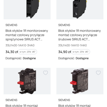
PRODUCENT
PRODUCENT
SIEMENS
SIEMENS
Blok styków 1R monitorowany
Blok styków 1R monitorowany
montaż czołowy przyłącze
montaż czołowy przyłącze
sprężynowe SIRIUS ACT
śrubowe SIRIUS ACT
3SU1400-1AA10-3HA0
3SU1400-1AA10-1HA0
Kod producenta
Kod producenta
3SU1400-1AA10-3HA0
3SU1400-1AA10-1HA0
Cena brutto
Cena brutto
34,30 zł
34,90 zł
w tym %s VAT
w tym %s VAT
w tym
23%
VAT
w tym
23%
VAT
Dostępność:
Dostępne
Dostępność:
Dostępne
PRODUCENT
PRODUCENT
SIEMENS
SIEMENS
Blok styków 1R montaż
Blok styków 1R montaż