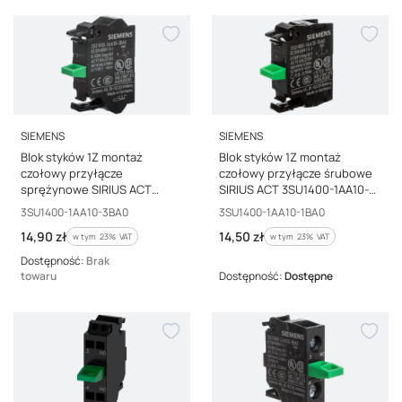
PRODUCENT
PRODUCENT
SIEMENS
SIEMENS
Blok styków 1Z montaż
Blok styków 1Z montaż
czołowy przyłącze
czołowy przyłącze śrubowe
sprężynowe SIRIUS ACT
SIRIUS ACT 3SU1400-1AA10-
3SU1400-1AA10-3BA0
1BA0
Kod producenta
Kod producenta
3SU1400-1AA10-3BA0
3SU1400-1AA10-1BA0
Cena brutto
Cena brutto
14,90 zł
14,50 zł
w tym %s VAT
w tym %s VAT
w tym
23%
VAT
w tym
23%
VAT
Dostępność:
Brak
towaru
Dostępność:
Dostępne