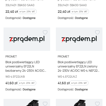
3SU1401-3BA50-5AA0
3SU1401-3BA30-5AA0
Kod producenta
Kod producenta
3SU1401-3BA50-5AA0
3SU1401-3BA30-5AA0
Cena brutto
Cena brutto
22,40 zł
22,40 zł
w tym %s VAT
w tym %s VAT
w tym
23%
VAT
w tym
23%
VAT
Dostępność:
Dostępne
Dostępność:
Dostępne
PRODUCENT
PRODUCENT
PROMET
PROMET
Blok podświetlający LED
Blok podświetlający LED
uniwersalny EF22LN
uniwersalny EF22LN zielony
bezbarwny 24-230V AC/DC
24-230V AC/DC W0-Ł NEF22
W0-Ł EF22LN B
EF22LN Z
Kod producenta
Kod producenta
W0-Ł EF22LN B
W0-Ł EF22LN Z
Cena brutto
Cena brutto
41,60 zł
41,60 zł
w tym %s VAT
w tym %s VAT
w tym
23%
VAT
w tym
23%
VAT
Dostępność:
Dostępne
Dostępność:
Dostępne