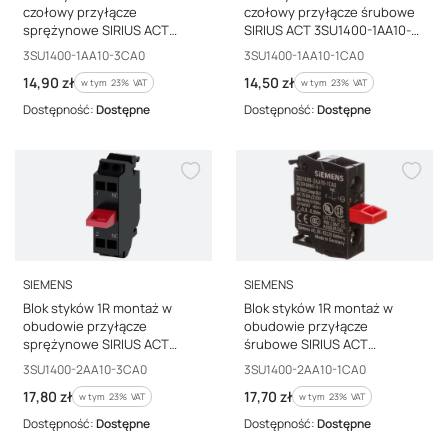
czołowy przyłącze
czołowy przyłącze śrubowe
sprężynowe SIRIUS ACT
SIRIUS ACT 3SU1400-1AA10-
3SU1400-1AA10-3CA0
1CA0
Kod producenta
Kod producenta
3SU1400-1AA10-3CA0
3SU1400-1AA10-1CA0
Cena brutto
Cena brutto
14,90 zł
14,50 zł
w tym %s VAT
w tym %s VAT
w tym
23%
VAT
w tym
23%
VAT
Dostępność:
Dostępne
Dostępność:
Dostępne
PRODUCENT
PRODUCENT
SIEMENS
SIEMENS
Blok styków 1R montaż w
Blok styków 1R montaż w
obudowie przyłącze
obudowie przyłącze
sprężynowe SIRIUS ACT
śrubowe SIRIUS ACT
3SU1400-2AA10-3CA0
3SU1400-2AA10-1CA0
Kod producenta
Kod producenta
3SU1400-2AA10-3CA0
3SU1400-2AA10-1CA0
Cena brutto
Cena brutto
17,80 zł
17,70 zł
w tym %s VAT
w tym %s VAT
w tym
23%
VAT
w tym
23%
VAT
Dostępność:
Dostępne
Dostępność:
Dostępne