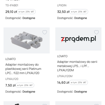
Kod producenta
Kod producenta
T0-IFAB01
LPXDIN
Cena brutto
Cena brutto
29,10 zł
32,50 zł
w tym %s VAT
w tym %s VAT
w tym
23%
VAT
w tym
23%
VAT
Dostępność:
Dostępne
Dostępność:
Dostępne
PRODUCENT
LOVATO
PRODUCENT
LOVATO
Adapter montażowy do serii
Adapter montażowy do
metalowej LPS… i LPF…
plastikowej serii Platinum
LPXAU120M
LPC... fi22 mm LPXAU120
Kod producenta
LPXAU120M
Kod producenta
LPXAU120
Cena brutto
14,60 zł
w tym %s VAT
w tym
23%
VAT
Cena brutto
7,50 zł
w tym %s VAT
w tym
23%
VAT
Dostępność:
Dostępne
Dostępność:
Dostępne