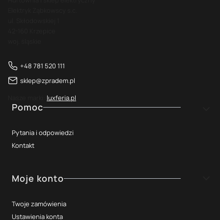
Elektryk Ząbkowscy s.c.
ul. Skłodowskiej 1
42-160 Krzepice
woj. śląskie
+48 781 520 111
sklep@zpradem.pl
Nasze marki:
luxferia.pl
Linki w stopce
Pomoc
Pytania i odpowiedzi
Kontakt
Moje konto
Twoje zamówienia
Ustawienia konta