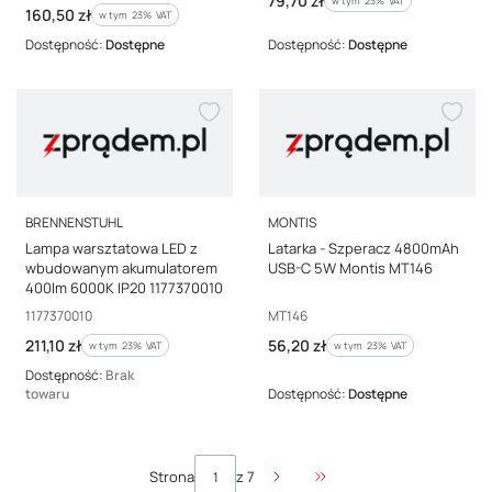
79,70 zł
w tym
23%
VAT
Cena brutto
160,50 zł
w tym %s VAT
w tym
23%
VAT
Dostępność:
Dostępne
Dostępność:
Dostępne
PRODUCENT
PRODUCENT
BRENNENSTUHL
MONTIS
Lampa warsztatowa LED z
Latarka - Szperacz 4800mAh
wbudowanym akumulatorem
USB-C 5W Montis MT146
400lm 6000K IP20 1177370010
Kod producenta
Kod producenta
1177370010
MT146
Cena brutto
Cena brutto
211,10 zł
56,20 zł
w tym %s VAT
w tym %s VAT
w tym
23%
VAT
w tym
23%
VAT
Dostępność:
Brak
towaru
Dostępność:
Dostępne
Strona
z 7
Przejdź do ostatniej stro