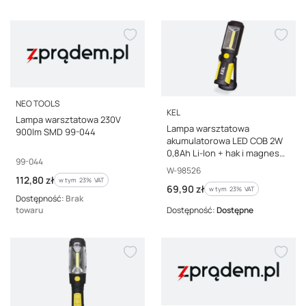
PRODUCENT
NEO TOOLS
PRODUCENT
KEL
Lampa warsztatowa 230V
Lampa warsztatowa
900lm SMD 99-044
akumulatorowa LED COB 2W
0,8Ah Li-Ion + hak i magnes
Kod producenta
99-044
bez ładowarki LW-1A
Kod producenta
W-98526
Cena brutto
112,80 zł
w tym %s VAT
w tym
23%
VAT
Cena brutto
69,90 zł
w tym %s VAT
w tym
23%
VAT
Dostępność:
Brak
towaru
Dostępność:
Dostępne