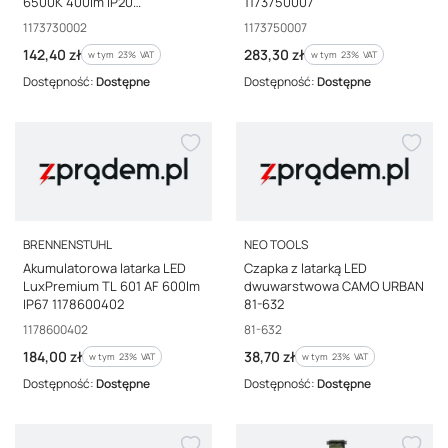
6500K 400lm IP20
1173750007
1173730002
Kod producenta
Kod producenta
1173730002
1173750007
Cena brutto
Cena brutto
142,40 zł
283,30 zł
w tym %s VAT
w tym %s VAT
w tym
23%
VAT
w tym
23%
VAT
Dostępność:
Dostępne
Dostępność:
Dostępne
PRODUCENT
PRODUCENT
BRENNENSTUHL
NEO TOOLS
Akumulatorowa latarka LED
Czapka z latarką LED
LuxPremium TL 601 AF 600lm
dwuwarstwowa CAMO URBAN
IP67 1178600402
81-632
Kod producenta
Kod producenta
1178600402
81-632
Cena brutto
Cena brutto
184,00 zł
38,70 zł
w tym %s VAT
w tym %s VAT
w tym
23%
VAT
w tym
23%
VAT
Dostępność:
Dostępne
Dostępność:
Dostępne