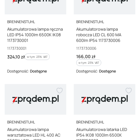
PRODUCENT
PRODUCENT
BRENNENSTUHL
BRENNENSTUHL
Akumulatorowa lampa ręczna
Akumulatorowa lampa
LED IP54 1000lm 6500K IK08
robocza LED CL 600 MA
1173730001
600lm IP54 1173730006
Kod producenta
Kod producenta
1173730001
1173730006
Cena brutto
Cena brutto
166,00 zł
324,10 zł
w tym %s VAT
w tym
23%
VAT
w tym %s VAT
w tym
23%
VAT
Dostępność:
Dostępne
Dostępność:
Dostępne
PRODUCENT
PRODUCENT
BRENNENSTUHL
BRENNENSTUHL
Akumulatorowa lampa
Akumulatorowa latarka LED
warsztatowa LED HL 400 AC
IP54 IK08 1000lm 6500K