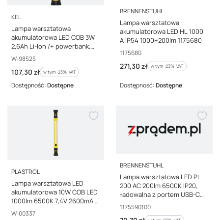
PRODUCENT
BRENNENSTUHL
PRODUCENT
KEL
Lampa warsztatowa
Lampa warsztatowa
akumulatorowa LED HL 1000
akumulatorowa LED COB 3W
A IP54 1000+200lm 1175680
2,6Ah Li-Ion /+ powerbank,
Kod producenta
1175680
hak, magnes/ LW-1PBR
Kod producenta
W-98525
Cena brutto
271,30 zł
w tym %s VAT
w tym
23%
VAT
Cena brutto
107,30 zł
w tym %s VAT
w tym
23%
VAT
Dostępność:
Dostępne
Dostępność:
Dostępne
PRODUCENT
BRENNENSTUHL
PRODUCENT
PLASTROL
Lampa warsztatowa LED PL
Lampa warsztatowa LED
200 AC 200lm 6500K IP20,
akumulatorowa 10W COB LED
ładowalna z portem USB-C
1000lm 6500K 7,4V 2600mAh
1175590100
Kod producenta
1175590100
Li-ion z magnesami hakiem
Kod producenta
W-00337
obrotowa LWP-3 W-00337
Cena brutto
w tym %s VAT