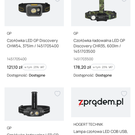
PRODUCENT
PRODUCENT
GP
GP
Czołówka LED GP Discovery
Czołówka ładowalna LED GP
CHW54, 375lm / 1451705400
Discovery CHR35, 600lm /
1451703500
Kod producenta
Kod producenta
1451705400
1451703500
Cena brutto
Cena brutto
121,10 zł
178,20 zł
w tym %s VAT
w tym %s VAT
w tym
23%
VAT
w tym
23%
VAT
Dostępność:
Dostępne
Dostępność:
Dostępne
PRODUCENT
HOGERT TECHNIK
PRODUCENT
GP
Lampa czołowa LED COB USB,