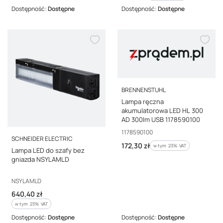
Dostępność:
Dostępne
Dostępność:
Dostępne
PRODUCENT
BRENNENSTUHL
Lampa ręczna
akumulatorowa LED HL 300
AD 300lm USB 1178590100
Kod producenta
1178590100
PRODUCENT
SCHNEIDER ELECTRIC
Cena brutto
172,30 zł
w tym %s VAT
w tym
23%
VAT
Lampa LED do szafy bez
gniazda NSYLAMLD
Kod producenta
NSYLAMLD
Cena brutto
640,40 zł
w tym %s VAT
w tym
23%
VAT
Dostępność:
Dostępne
Dostępność:
Dostępne