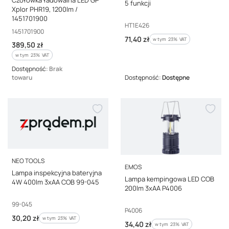
Czołówka ładowalna LED GP
5 funkcji
Xplor PHR19, 1200lm /
1451701900
Kod producenta
HT1E426
Kod producenta
1451701900
Cena brutto
71,40 zł
w tym %s VAT
w tym
23%
VAT
Cena brutto
389,50 zł
w tym %s VAT
w tym
23%
VAT
Dostępność:
Brak
towaru
Dostępność:
Dostępne
PRODUCENT
NEO TOOLS
PRODUCENT
EMOS
Lampa inspekcyjna bateryjna
Lampa kempingowa LED COB
4W 400lm 3xAA COB 99-045
200lm 3xAA P4006
Kod producenta
99-045
Kod producenta
P4006
Cena brutto
30,20 zł
w tym %s VAT
w tym
23%
VAT
Cena brutto
34,40 zł
w tym %s VAT
w tym
23%
VAT