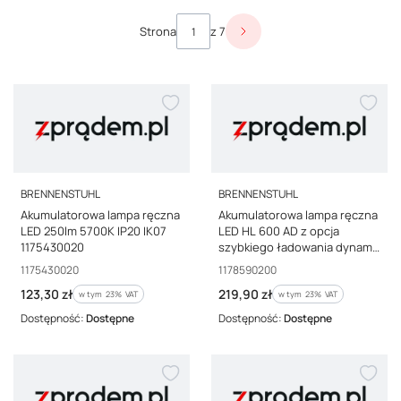
Lista produktów
Strona
z 7
Następne produkty
PRODUCENT
PRODUCENT
BRENNENSTUHL
BRENNENSTUHL
Akumulatorowa lampa ręczna
Akumulatorowa lampa ręczna
LED 250lm 5700K IP20 IK07
LED HL 600 AD z opcja
1175430020
szybkiego ładowania dynamo
600+180lm, IP54 1178590200
Kod producenta
Kod producenta
1175430020
1178590200
Cena brutto
Cena brutto
123,30 zł
219,90 zł
w tym %s VAT
w tym %s VAT
w tym
23%
VAT
w tym
23%
VAT
Dostępność:
Dostępne
Dostępność:
Dostępne