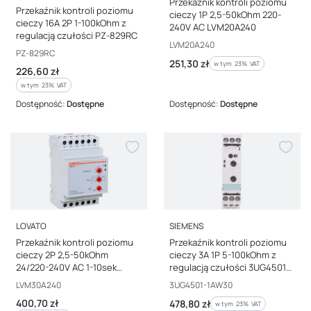
Przekaźnik kontroli poziomu
Przekaźnik kontroli poziomu
cieczy 1P 2,5-50kOhm 220-
cieczy 16A 2P 1-100kOhm z
240V AC LVM20A240
regulacją czułości PZ-829RC
Kod producenta
LVM20A240
Kod producenta
PZ-829RC
Cena brutto
251,30 zł
w tym %s VAT
w tym
23%
VAT
Cena brutto
226,60 zł
w tym %s VAT
w tym
23%
VAT
Dostępność:
Dostępne
Dostępność:
Dostępne
PRODUCENT
PRODUCENT
LOVATO
SIEMENS
Przekaźnik kontroli poziomu
Przekaźnik kontroli poziomu
cieczy 2P 2,5-50kOhm
cieczy 3A 1P 5-100kOhm z
24/220-240V AC 1-10sek
regulacją czułości 3UG4501-
LVM30 24/220-240VAC
1AW30
Kod producenta
Kod producenta
LVM30A240
3UG4501-1AW30
Cena brutto
400,70 zł
Cena brutto
478,80 zł
w tym %s VAT
w tym
23%
VAT