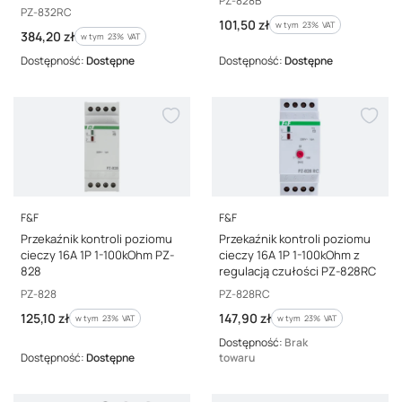
PZ-828B
832RC
Kod producenta
PZ-832RC
Cena brutto
101,50 zł
w tym %s VAT
w tym
23%
VAT
Cena brutto
384,20 zł
w tym %s VAT
w tym
23%
VAT
Dostępność:
Dostępne
Dostępność:
Dostępne
PRODUCENT
PRODUCENT
F&F
F&F
Przekaźnik kontroli poziomu
Przekaźnik kontroli poziomu
cieczy 16A 1P 1-100kOhm PZ-
cieczy 16A 1P 1-100kOhm z
828
regulacją czułości PZ-828RC
Kod producenta
Kod producenta
PZ-828
PZ-828RC
Cena brutto
Cena brutto
125,10 zł
147,90 zł
w tym %s VAT
w tym %s VAT
w tym
23%
VAT
w tym
23%
VAT
Dostępność:
Brak
Dostępność:
Dostępne
towaru