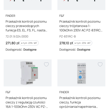
PRODUCENT
PRODUCENT
FINDER
F&F
Przekaźnik kontroli poziomu
Przekaźnik kontroli poziomu
cieczy przewodzących
cieczy trójstanowa 1-
funkcja ES, EL, FS, FL, nastawy
100kOhm 230V AC PZ-831RC-
czułości 72.01.9.024.0000
B
Kod producenta
Kod producenta
72.01.9.024.0000
PZ-831RC-B
Cena brutto
Cena brutto
271,80 zł
278,10 zł
w tym %s VAT
w tym %s VAT
w tym
23%
VAT
w tym
23%
VAT
Dostępność:
Dostępne
Dostępność:
Dostępne
PRODUCENT
PRODUCENT
F&F
FINDER
Przekaźnik kontroli poziomu
Przekaźnik kontroli poziomu
cieczy z regulacją czułości
cieczy, funkcja
16A 1-100kOhm 230V AC PZ-
opróżniania/napełnienia