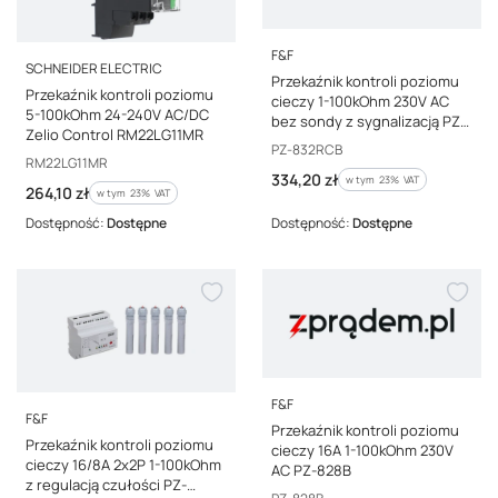
PRODUCENT
F&F
PRODUCENT
SCHNEIDER ELECTRIC
Przekaźnik kontroli poziomu
Przekaźnik kontroli poziomu
cieczy 1-100kOhm 230V AC
5-100kOhm 24-240V AC/DC
bez sondy z sygnalizacją PZ-
Zelio Control RM22LG11MR
832RCB
Kod producenta
PZ-832RCB
Kod producenta
RM22LG11MR
Cena brutto
334,20 zł
w tym %s VAT
w tym
23%
VAT
Cena brutto
264,10 zł
w tym %s VAT
w tym
23%
VAT
Dostępność:
Dostępne
Dostępność:
Dostępne
PRODUCENT
F&F
PRODUCENT
F&F
Przekaźnik kontroli poziomu
Przekaźnik kontroli poziomu
cieczy 16A 1-100kOhm 230V
cieczy 16/8A 2x2P 1-100kOhm
AC PZ-828B
z regulacją czułości PZ-
Kod producenta