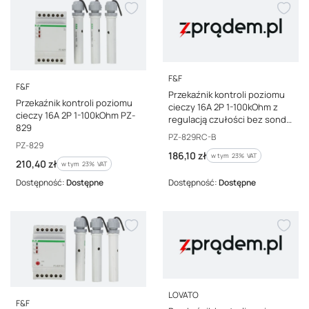
PRODUCENT
F&F
PRODUCENT
F&F
Przekaźnik kontroli poziomu
Przekaźnik kontroli poziomu
cieczy 16A 2P 1-100kOhm z
cieczy 16A 2P 1-100kOhm PZ-
regulacją czułości bez sond
829
PZ-829RC-B
Kod producenta
PZ-829RC-B
Kod producenta
PZ-829
Cena brutto
186,10 zł
w tym %s VAT
w tym
23%
VAT
Cena brutto
210,40 zł
w tym %s VAT
w tym
23%
VAT
Dostępność:
Dostępne
Dostępność:
Dostępne
PRODUCENT
LOVATO
PRODUCENT
F&F