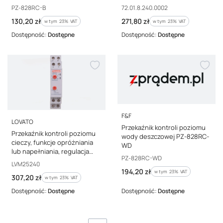
828RC-B
zbiornika, czułość nastawna
Kod producenta
Kod producenta
PZ-828RC-B
72.01.8.240.0002
240V AC 72.01.8.240.0002
Cena brutto
Cena brutto
130,20 zł
271,80 zł
w tym %s VAT
w tym %s VAT
w tym
23%
VAT
w tym
23%
VAT
Dostępność:
Dostępne
Dostępność:
Dostępne
PRODUCENT
F&F
PRODUCENT
LOVATO
Przekaźnik kontroli poziomu
Przekaźnik kontroli poziomu
wody deszczowej PZ-828RC-
cieczy, funkcje opróżniania
WD
lub napełniania, regulacja
Kod producenta
PZ-828RC-WD
czułości, zasilanie
Kod producenta
LVM25240
24...240VAC/DC LVM25240
Cena brutto
194,20 zł
w tym %s VAT
w tym
23%
VAT
Cena brutto
307,20 zł
w tym %s VAT
w tym
23%
VAT
Dostępność:
Dostępne
Dostępność:
Dostępne