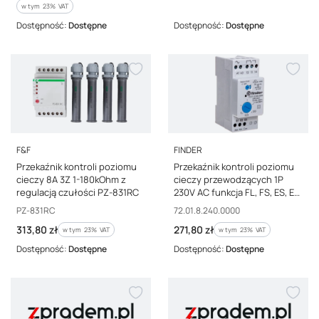
w tym %s VAT
w tym
23%
VAT
Dostępność:
Dostępne
Dostępność:
Dostępne
PRODUCENT
PRODUCENT
F&F
FINDER
Przekaźnik kontroli poziomu
Przekaźnik kontroli poziomu
cieczy 8A 3Z 1-180kOhm z
cieczy przewodzących 1P
regulacją czułości PZ-831RC
230V AC funkcja FL, FS, ES, EL
regulacja czułości
Kod producenta
Kod producenta
PZ-831RC
72.01.8.240.0000
72.01.8.240.0000
Cena brutto
Cena brutto
313,80 zł
271,80 zł
w tym %s VAT
w tym %s VAT
w tym
23%
VAT
w tym
23%
VAT
Dostępność:
Dostępne
Dostępność:
Dostępne