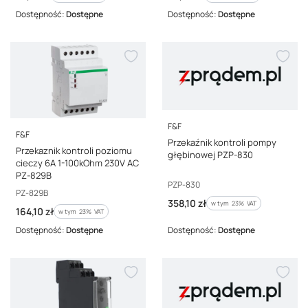
Dostępność:
Dostępne
Dostępność:
Dostępne
PRODUCENT
F&F
PRODUCENT
F&F
Przekaźnik kontroli pompy
Przekaznik kontroli poziomu
głębinowej PZP-830
cieczy 6A 1-100kOhm 230V AC
PZ-829B
Kod producenta
PZP-830
Kod producenta
PZ-829B
Cena brutto
358,10 zł
w tym %s VAT
w tym
23%
VAT
Cena brutto
164,10 zł
w tym %s VAT
w tym
23%
VAT
Dostępność:
Dostępne
Dostępność:
Dostępne