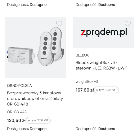
Dostępność:
Dostępne
Dostępność:
Dostępne
PRODUCENT
BLEBOX
Blebox wLightBox v3 -
sterownik LED RGBW - µWiFi
Kod producenta
wLightBox v3
PRODUCENT
ORNO POLSKA
Cena brutto
167,60 zł
w tym %s VAT
w tym
23%
VAT
Bezprzewodowy 3-kanałowy
sterownik oświetlenia 2 piloty
OR-GB-448
Kod producenta
OR-GB-448
Cena brutto
120,60 zł
w tym %s VAT
w tym
23%
VAT
Dostępność:
Dostępne
Dostępność:
Dostępne