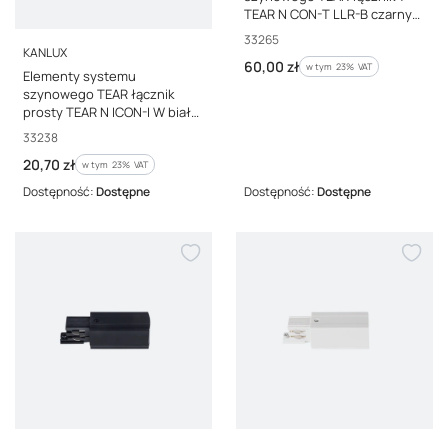
TEAR N CON-T LLR-B czarny
33265
Kod producenta
33265
PRODUCENT
KANLUX
Cena brutto
60,00 zł
w tym %s VAT
w tym
23%
VAT
Elementy systemu
szynowego TEAR łącznik
prosty TEAR N ICON-I W biały
33238
Kod producenta
33238
Cena brutto
20,70 zł
w tym %s VAT
w tym
23%
VAT
Dostępność:
Dostępne
Dostępność:
Dostępne