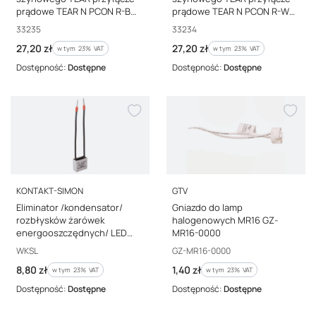
prądowe TEAR N PCON R-B
prądowe TEAR N PCON R-W
czarny 33235
biały 33234
Kod producenta
Kod producenta
33235
33234
Cena brutto
Cena brutto
27,20 zł
27,20 zł
w tym %s VAT
w tym %s VAT
w tym
23%
VAT
w tym
23%
VAT
Dostępność:
Dostępne
Dostępność:
Dostępne
PRODUCENT
PRODUCENT
KONTAKT-SIMON
GTV
Eliminator /kondensator/
Gniazdo do lamp
rozbłysków żarówek
halogenowych MR16 GZ-
energooszczędnych/ LED
MR16-0000
WKSL
Kod producenta
Kod producenta
WKSL
GZ-MR16-0000
Cena brutto
Cena brutto
8,80 zł
1,40 zł
w tym %s VAT
w tym %s VAT
w tym
23%
VAT
w tym
23%
VAT
Dostępność:
Dostępne
Dostępność:
Dostępne