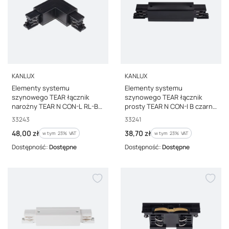
PRODUCENT
PRODUCENT
KANLUX
KANLUX
Elementy systemu
Elementy systemu
szynowego TEAR łącznik
szynowego TEAR łącznik
narożny TEAR N CON-L RL-B
prosty TEAR N CON-I B czarny
czarny 33243
33241
Kod producenta
Kod producenta
33243
33241
Cena brutto
Cena brutto
48,00 zł
38,70 zł
w tym %s VAT
w tym %s VAT
w tym
23%
VAT
w tym
23%
VAT
Dostępność:
Dostępne
Dostępność:
Dostępne