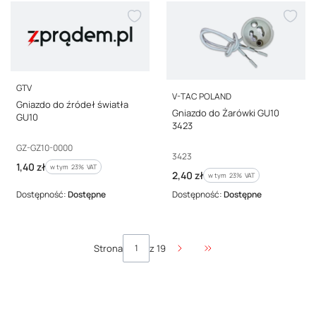
PRODUCENT
GTV
PRODUCENT
V-TAC POLAND
Gniazdo do źródeł światła
Gniazdo do Żarówki GU10
GU10
3423
Kod producenta
GZ-GZ10-0000
Kod producenta
3423
Cena brutto
1,40 zł
w tym %s VAT
w tym
23%
VAT
Cena brutto
2,40 zł
w tym %s VAT
w tym
23%
VAT
Dostępność:
Dostępne
Dostępność:
Dostępne
Strona
z 19
Przejdź do ostatniej stro