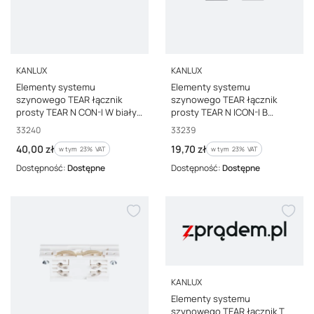
PRODUCENT
PRODUCENT
KANLUX
KANLUX
Elementy systemu
Elementy systemu
szynowego TEAR łącznik
szynowego TEAR łącznik
prosty TEAR N CON-I W biały
prosty TEAR N ICON-I B
33240
czarny 33239
Kod producenta
Kod producenta
33240
33239
Cena brutto
Cena brutto
40,00 zł
19,70 zł
w tym %s VAT
w tym %s VAT
w tym
23%
VAT
w tym
23%
VAT
Dostępność:
Dostępne
Dostępność:
Dostępne
PRODUCENT
KANLUX
Elementy systemu
szynowego TEAR łącznik T