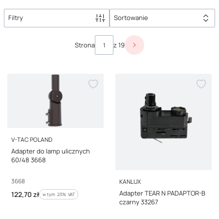
Filtry
Sortowanie
Lista produktów
Strona
z 19
Następne produkty
PRODUCENT
V-TAC POLAND
Adapter do lamp ulicznych
60/48 3668
PRODUCENT
Kod producenta
3668
KANLUX
Adapter TEAR N PADAPTOR-B
Cena brutto
122,70 zł
w tym %s VAT
w tym
23%
VAT
czarny 33267