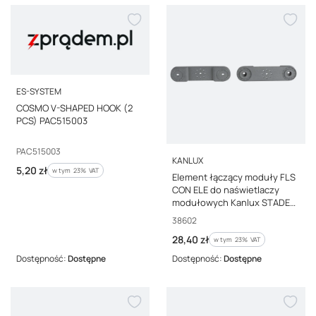
PRODUCENT
ES-SYSTEM
COSMO V-SHAPED HOOK (2
PCS) PAC515003
Kod producenta
PAC515003
PRODUCENT
KANLUX
Cena brutto
5,20 zł
w tym %s VAT
w tym
23%
VAT
Element łączący moduły FLS
CON ELE do naświetlaczy
modułowych Kanlux STADER
komplet 2 sztuk 38602
Kod producenta
38602
Cena brutto
28,40 zł
w tym %s VAT
w tym
23%
VAT
Dostępność:
Dostępne
Dostępność:
Dostępne