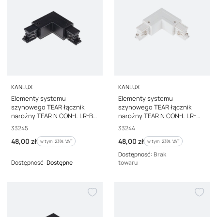
PRODUCENT
PRODUCENT
KANLUX
KANLUX
Elementy systemu
Elementy systemu
szynowego TEAR łącznik
szynowego TEAR łącznik
narożny TEAR N CON-L LR-B
narożny TEAR N CON-L LR-W
czarny 33245
biały 33244
Kod producenta
Kod producenta
33245
33244
Cena brutto
Cena brutto
48,00 zł
48,00 zł
w tym %s VAT
w tym %s VAT
w tym
23%
VAT
w tym
23%
VAT
Dostępność:
Brak
Dostępność:
Dostępne
towaru