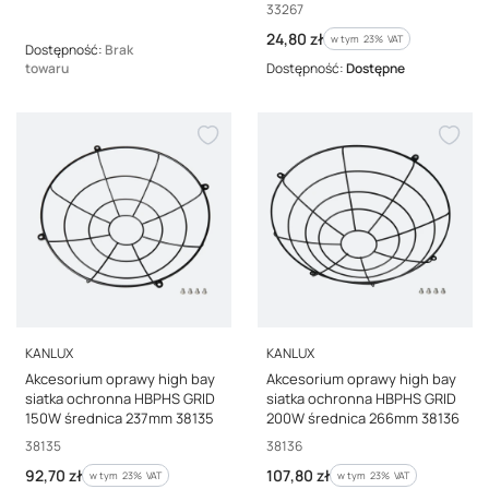
Kod producenta
33267
Cena brutto
24,80 zł
w tym %s VAT
w tym
23%
VAT
Dostępność:
Brak
towaru
Dostępność:
Dostępne
PRODUCENT
PRODUCENT
KANLUX
KANLUX
Akcesorium oprawy high bay
Akcesorium oprawy high bay
siatka ochronna HBPHS GRID
siatka ochronna HBPHS GRID
150W średnica 237mm 38135
200W średnica 266mm 38136
Kod producenta
Kod producenta
38135
38136
Cena brutto
Cena brutto
92,70 zł
107,80 zł
w tym %s VAT
w tym %s VAT
w tym
23%
VAT
w tym
23%
VAT