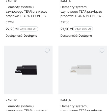
PRODUCENT
PRODUCENT
KANLUX
KANLUX
Elementy systemu
Elementy systemu
szynowego TEAR przyłącze
szynowego TEAR przyłącze
prądowe TEAR N PCON L-B
prądowe TEAR N PCON L-W
czarne 33261
białe 33260
Kod producenta
Kod producenta
33261
33260
Cena brutto
Cena brutto
27,20 zł
27,20 zł
w tym %s VAT
w tym %s VAT
w tym
23%
VAT
w tym
23%
VAT
Dostępność:
Dostępne
Dostępność:
Dostępne
PRODUCENT
PRODUCENT
KANLUX
KANLUX
Elementy systemu
Elementy systemu
szynowego TEAR przyłącze
szynowego TEAR przyłącze