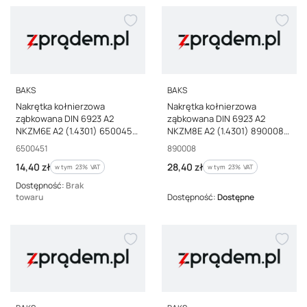
PRODUCENT
PRODUCENT
BAKS
BAKS
Nakrętka kołnierzowa
Nakrętka kołnierzowa
ząbkowana DIN 6923 A2
ząbkowana DIN 6923 A2
NKZM6E A2 (1.4301) 6500451
NKZM8E A2 (1.4301) 890008
/100szt./
/100szt./
Kod producenta
Kod producenta
6500451
890008
Cena brutto
Cena brutto
14,40 zł
28,40 zł
w tym %s VAT
w tym %s VAT
w tym
23%
VAT
w tym
23%
VAT
Dostępność:
Brak
towaru
Dostępność:
Dostępne
PRODUCENT
PRODUCENT