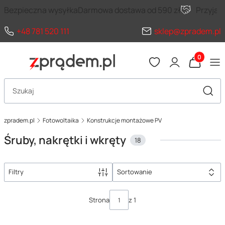
Bezpieczna wysyłka
Darmowa dostawa od 590 zł
Przyja
+48 781 520 111
sklep@zpradem.pl
Produkty 
Otwórz wyszukiwarkę
Szuka
zpradem.pl
Fotowoltaika
Konstrukcje montażowe PV
Śruby, nakrętki i wkręty
18
Filtry
Sortowanie
Lista produktów
Strona
z 1