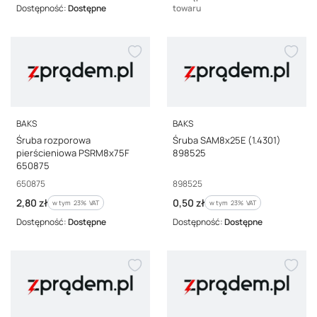
Dostępność:
Dostępne
towaru
PRODUCENT
PRODUCENT
BAKS
BAKS
Śruba rozporowa
Śruba SAM8x25E (1.4301)
pierścieniowa PSRM8x75F
898525
650875
Kod producenta
Kod producenta
650875
898525
Cena brutto
Cena brutto
2,80 zł
0,50 zł
w tym %s VAT
w tym %s VAT
w tym
23%
VAT
w tym
23%
VAT
Dostępność:
Dostępne
Dostępność:
Dostępne