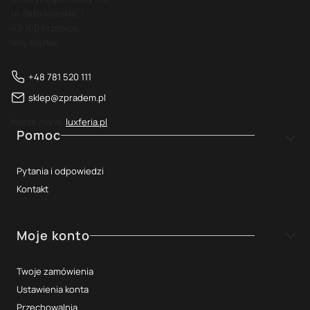
ul. Skłodowskiej 1
42-160 Krzepice
woj. śląskie
+48 781 520 111
sklep@zpradem.pl
Nasze marki:
luxferia.pl
Linki w stopce
Pomoc
Pytania i odpowiedzi
Kontakt
Moje konto
Twoje zamówienia
Ustawienia konta
Przechowalnia