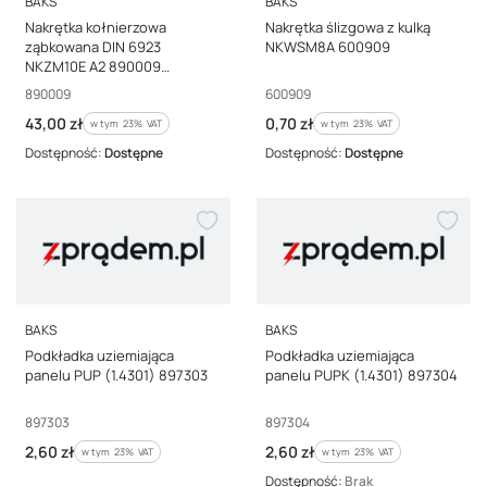
BAKS
BAKS
Nakrętka kołnierzowa
Nakrętka ślizgowa z kulką
ząbkowana DIN 6923
NKWSM8A 600909
NKZM10E A2 890009
/100szt./
Kod producenta
Kod producenta
890009
600909
Cena brutto
Cena brutto
43,00 zł
0,70 zł
w tym %s VAT
w tym %s VAT
w tym
23%
VAT
w tym
23%
VAT
Dostępność:
Dostępne
Dostępność:
Dostępne
PRODUCENT
PRODUCENT
BAKS
BAKS
Podkładka uziemiająca
Podkładka uziemiająca
panelu PUP (1.4301) 897303
panelu PUPK (1.4301) 897304
Kod producenta
Kod producenta
897303
897304
Cena brutto
Cena brutto
2,60 zł
2,60 zł
w tym %s VAT
w tym %s VAT
w tym
23%
VAT
w tym
23%
VAT
Dostępność:
Brak