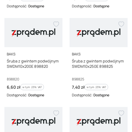
Dostępność:
Dostępne
Dostępność:
Dostępne
PRODUCENT
PRODUCENT
BAKS
BAKS
Śruba z gwintem podwójnym
Śruba z gwintem podwójnym
SWDM10x200E 898820
SWDM10x250E 898825
Kod producenta
Kod producenta
898820
898825
Cena brutto
Cena brutto
6,60 zł
7,40 zł
w tym %s VAT
w tym %s VAT
w tym
23%
VAT
w tym
23%
VAT
Dostępność:
Dostępne
Dostępność:
Dostępne