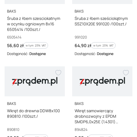
PRODUCENT
PRODUCENT
BAKS
BAKS
Śruba z łbem szesciokatnym
Śruba z łbem sześciokątnym
w ocynku ogniowym 8x16
SSZ10X20E 991020 /100szt./
6505414 /100szt./
Kod producenta
Kod producenta
6505414
991020
Cena brutto
Cena brutto
56,60 zł
64,90 zł
w tym %s VAT
w tym %s VAT
w tym
23%
VAT
w tym
23%
VAT
Dostępność:
Dostępne
Dostępność:
Dostępne
PRODUCENT
PRODUCENT
BAKS
BAKS
Wkręt do drewna DDW8x100
Wkręt samowiercący
890810 /100szt./
drobnozwojny z EPDM
SMDP6,0x25E (1.4301)
894824
Kod producenta
Kod producenta
890810
894824