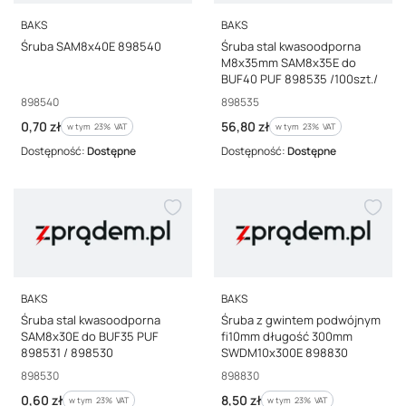
PRODUCENT
PRODUCENT
BAKS
BAKS
Śruba SAM8x40E 898540
Śruba stal kwasoodporna
M8x35mm SAM8x35E do
BUF40 PUF 898535 /100szt./
Kod producenta
Kod producenta
898540
898535
Cena brutto
Cena brutto
0,70 zł
56,80 zł
w tym %s VAT
w tym %s VAT
w tym
23%
VAT
w tym
23%
VAT
Dostępność:
Dostępne
Dostępność:
Dostępne
PRODUCENT
PRODUCENT
BAKS
BAKS
Śruba stal kwasoodporna
Śruba z gwintem podwójnym
SAM8x30E do BUF35 PUF
fi10mm długość 300mm
898531 / 898530
SWDM10x300E 898830
Kod producenta
Kod producenta
898530
898830
Cena brutto
Cena brutto
0,60 zł
8,50 zł
w tym %s VAT
w tym %s VAT
w tym
23%
VAT
w tym
23%
VAT