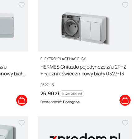
PRODUCENT
ELEKTRO-PLAST NASIELSK
z/u
HERMES Gniazdo pojedyncze z/u 2P+Z
unowy biały
+ łącznik świecznikowy biały 0327-13
Kod producenta
0327-13
Cena brutto
26,90 zł
w tym %s VAT
w tym
23%
VAT
Dostępność:
Dostępne