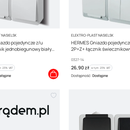
PRODUCENT
 NASIELSK
ELEKTRO-PLAST NASIELSK
azdo pojedyncze z/u
HERMES Gniazdo pojedyncz
ik jednobiegunowy biały
2P+Z+ łącznik świecznikowy
0327-14
Kod producenta
0327-14
Cena brutto
26,90 zł
m %s VAT
w tym %s VAT
ym
23%
VAT
w tym
23%
VAT
stępne
Dostępność:
Dostępne