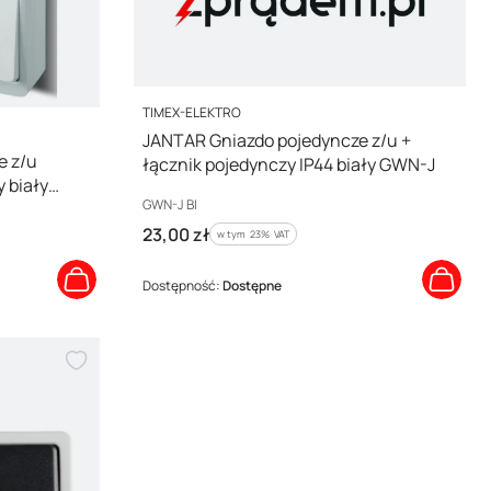
PRODUCENT
TIMEX-ELEKTRO
JANTAR Gniazdo pojedyncze z/u +
e z/u
łącznik pojedynczy IP44 biały GWN-J
 biały
Kod producenta
GWN-J BI
Cena brutto
23,00 zł
w tym %s VAT
w tym
23%
VAT
Dostępność:
Dostępne