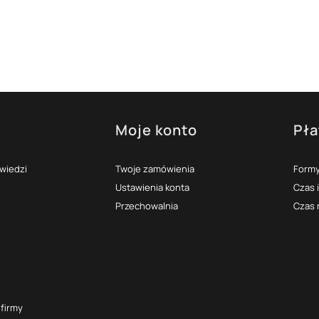
Moje konto
Pła
topce
owiedzi
Twoje zamówienia
Formy
Ustawienia konta
Czas 
Przechowalnia
Czas 
 firmy