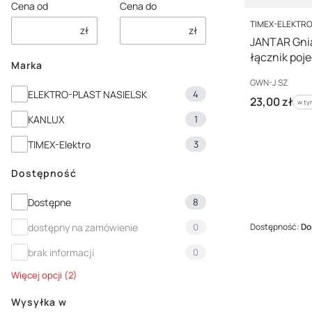
Cena od
Cena do
PRODUCENT
TIMEX-ELEKTR
zł
zł
JANTAR Gnia
łącznik poj
Marka
Kod producenta
GWN-J SZ
Marka
ELEKTRO-PLAST NASIELSK
4
Cena brutto
23,00 zł
w ty
w t
KANLUX
1
TIMEX-Elektro
3
Dostępność
Dostępność
Dostępne
8
Dostępność:
Do
dostępny na zamówienie
0
brak informacji
0
Więcej opcji (2)
Wysyłka w