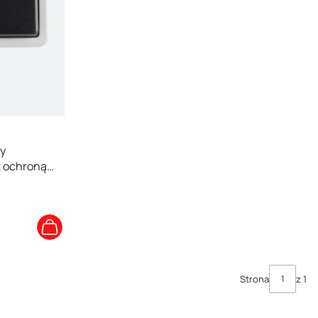
y
z ochroną
50V szary
Strona
z 1