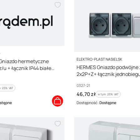
O
PRODUCENT
ELEKTRO-PLAST NASIELSK
niazdo hermetyczne
HERMES Gniazdo podwójne 
/u + łącznik IP44 białe
2x2P+Z+ łącznik jednobieg
0327-21
Kod producenta
0327-21
 %s VAT
m
23%
VAT
Cena brutto
46,70 zł
w tym %s VAT
w tym
23%
VAT
stępne
Dostępność:
Dostępne