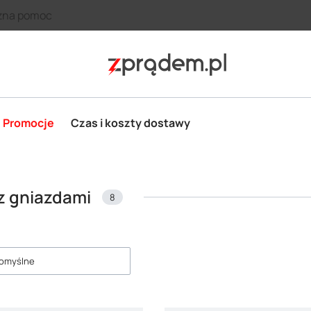
zna pomoc
Promocje
Czas i koszty dostawy
 z gniazdami
8
roduktów
omyślne