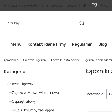
Bezpieczna wysyłka
Darmowa dostawa od 590 zł
Przyja
Szukaj
Wyczyść
Menu
Kontakt i dane firmy
Regulamin
Blog
zpradem.pl
Gniazda i łączniki
Łączniki instalacyjne
Łączniki z gniazdami
Łączniki
Kategorie
Gniazda i łączniki
Lista p
Złącza wtykowe wielopinowe
Sortowanie:
D
Osprzęt siłowy
Słupki i kolumny zasilające