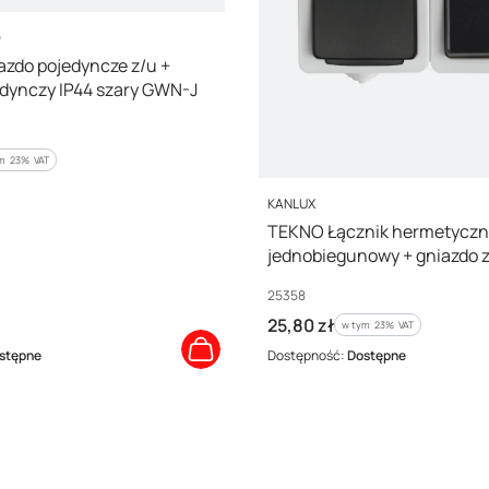
O
zdo pojedyncze z/u +
edynczy IP44 szary GWN-J
m %s VAT
ym
23%
VAT
PRODUCENT
KANLUX
TEKNO Łącznik hermetyczn
jednobiegunowy + gniazdo 
styków śrubowy 10AX/16A 2
Kod producenta
25358
IP54 25358
Cena brutto
25,80 zł
w tym %s VAT
w tym
23%
VAT
stępne
Dostępność:
Dostępne