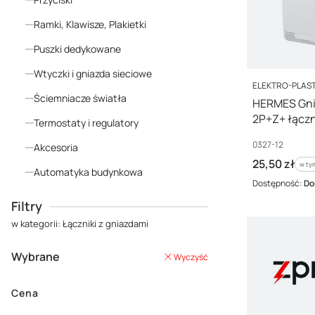
Ramki, Klawisze, Plakietki
Puszki dedykowane
Wtyczki i gniazda sieciowe
PRODUCENT
ELEKTRO-PLAST
Ściemniacze światła
HERMES Gni
2P+Z+ łączn
Termostaty i regulatory
0327-12
Kod producenta
0327-12
Akcesoria
Cena brutto
25,50 zł
w ty
w t
Automatyka budynkowa
Dostępność:
Do
Koniec menu
Filtry
w kategorii: Łączniki z gniazdami
Wybrane
Wyczyść
Cena