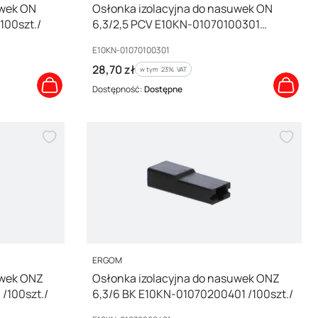
uwek ON
Osłonka izolacyjna do nasuwek ON
100szt./
6,3/2,5 PCV E10KN-01070100301
/100szt./
Kod producenta
E10KN-01070100301
Cena brutto
28,70 zł
w tym %s VAT
w tym
23%
VAT
Dostępność:
Dostępne
PRODUCENT
ERGOM
uwek ONZ
Osłonka izolacyjna do nasuwek ONZ
/100szt./
6,3/6 BK E10KN-01070200401 /100szt./