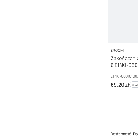
PRODUCENT
ERGOM
Zakończenie
6 E14KI-060
Kod producenta
E14KI-06010100
Cena brutto
69,20 zł
w ty
w t
Dostępność:
Do