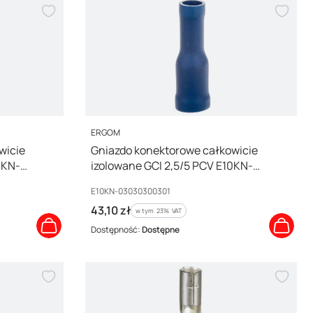
PRODUCENT
ERGOM
wicie
Gniazdo konektorowe całkowicie
0KN-
izolowane GCI 2,5/5 PCV E10KN-
03030300301 /100szt./
Kod producenta
E10KN-03030300301
Cena brutto
43,10 zł
w tym %s VAT
w tym
23%
VAT
Dostępność:
Dostępne