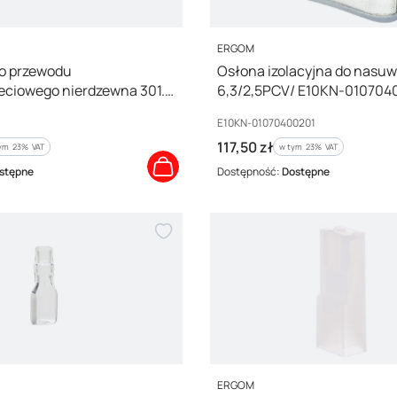
PRODUCENT
ERGOM
o przewodu
Osłona izolacyjna do nasu
ciowego nierdzewna 301.1
6,3/2,5PCV/ E10KN-010704
/100szt./
Kod producenta
E10KN-01070400201
Cena brutto
117,50 zł
ym %s VAT
w tym %s VAT
tym
23%
VAT
w tym
23%
VAT
stępne
Dostępność:
Dostępne
PRODUCENT
ERGOM