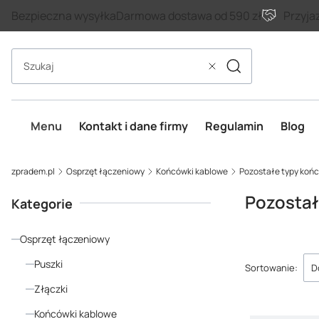
Bezpieczna wysyłka
Darmowa dostawa od 590 zł
Przyja
Szukaj
Wyczyść
Menu
Kontakt i dane firmy
Regulamin
Blog
zpradem.pl
Osprzęt łączeniowy
Końcówki kablowe
Pozostałe typy końc
Pozostał
Kategorie
Osprzęt łączeniowy
Lista p
Puszki
Sortowanie:
D
Złączki
Końcówki kablowe