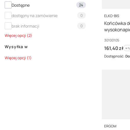
Dostępność
Dostępne
24
PRODUCENT
dostępny na zamówienie
0
ELKO-BIS
Końcówka d
brak informacji
0
wysokonapie
NI 30100105
Więcej opcji (2)
Kod producenta
30100105
Wysyłka w
Cena brutto
161,40 zł
w t
w 
Dostępność:
Do
Wysyłka w
Więcej opcji (1)
PRODUCENT
ERGOM