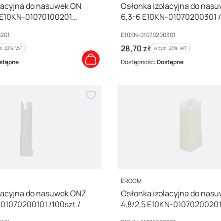
lacyjna do nasuwek ON
Osłonka izolacyjna do nas
V E10KN-01070100201
6,3-6 E10KN-01070200301 /
Kod producenta
0201
E10KN-01070200301
Cena brutto
28,70 zł
m %s VAT
w tym %s VAT
ym
23%
VAT
w tym
23%
VAT
stępne
Dostępność:
Dostępne
PRODUCENT
ERGOM
lacyjna do nasuwek ONZ
Osłonka izolacyjna do nas
-01070200101 /100szt./
4,8/2,5 E10KN-01070200201 