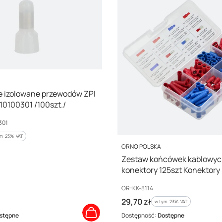
 izolowane przewodów ZPI
10100301 /100szt./
301
m %s VAT
ym
23%
VAT
PRODUCENT
ORNO POLSKA
Zestaw końcówek kablowyc
konektory 125szt Konektory
20x1mm2 15x 2,5mm2 Wsu
Kod producenta
OR-KK-8114
izolowana 20x1mm2,OR-KK-
Cena brutto
29,70 zł
w tym %s VAT
w tym
23%
VAT
stępne
Dostępność:
Dostępne