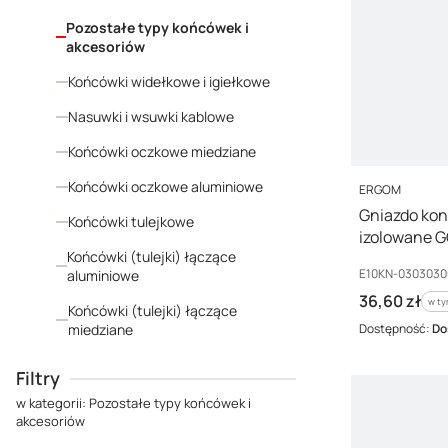
Pozostałe typy końcówek i
akcesoriów
Końcówki widełkowe i igiełkowe
Nasuwki i wsuwki kablowe
Końcówki oczkowe miedziane
Końcówki oczkowe aluminiowe
PRODUCENT
ERGOM
Gniazdo kon
Końcówki tulejkowe
izolowane G
Końcówki (tulejki) łączące
03030300101
Kod producenta
E10KN-0303030
aluminiowe
Cena brutto
36,60 zł
w ty
w t
Końcówki (tulejki) łączące
miedziane
Dostępność:
Do
Koniec menu
Filtry
w kategorii: Pozostałe typy końcówek i
akcesoriów