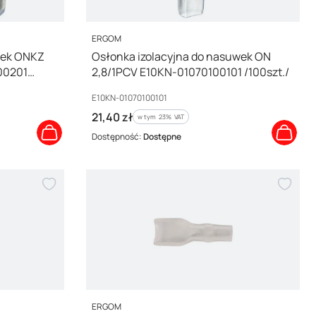
PRODUCENT
ERGOM
wek ONKZ
Osłonka izolacyjna do nasuwek ON
00201
2,8/1PCV E10KN-01070100101 /100szt./
Kod producenta
E10KN-01070100101
Cena brutto
21,40 zł
w tym %s VAT
w tym
23%
VAT
Dostępność:
Dostępne
PRODUCENT
ERGOM