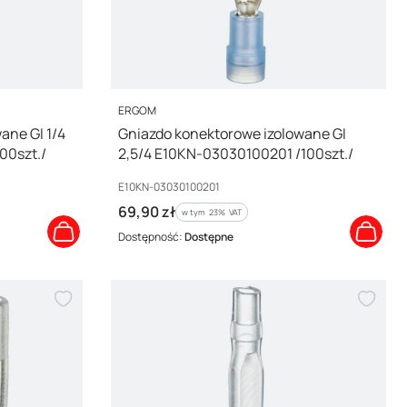
PRODUCENT
ERGOM
ane GI 1/4
Gniazdo konektorowe izolowane GI
00szt./
2,5/4 E10KN-03030100201 /100szt./
Kod producenta
E10KN-03030100201
Cena brutto
69,90 zł
w tym %s VAT
w tym
23%
VAT
Dostępność:
Dostępne