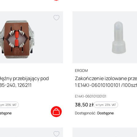
PRODUCENT
ERGOM
łęźny przebijający pod
Zakończenie izolowane prz
85-240, 126211
1 E14KI-06010100101 /100szt
Kod producenta
E14KI-06010100101
Cena brutto
38,50 zł
tym %s VAT
w tym %s VAT
tym
23%
VAT
w tym
23%
VAT
stępne
Dostępność:
Dostępne