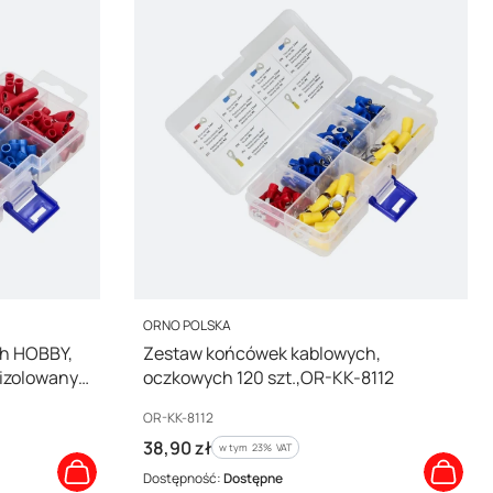
PRODUCENT
ORNO POLSKA
h HOBBY,
Zestaw końcówek kablowych,
 izolowany:
oczkowych 120 szt.,OR-KK-8112
wka
Kod producenta
OR-KK-8112
8114
Cena brutto
38,90 zł
w tym %s VAT
w tym
23%
VAT
Dostępność:
Dostępne