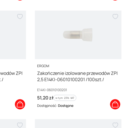
PRODUCENT
ERGOM
ewodów ZPI
Zakończenie izolowane przewodów ZPI
./
2,5 E14KI-06010100201 /100szt./
Kod producenta
E14KI-06010100201
Cena brutto
51,20 zł
w tym %s VAT
w tym
23%
VAT
Dostępność:
Dostępne