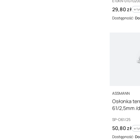
Kod producenta
E10KN-0107020
Cena brutto
29,80 zł
w ty
w t
Dostępność:
Do
PRODUCENT
ASSMANN
Osłonka ter
61/2,5mm /d
O61/25 /100
Kod producenta
SP-O61/25
Cena brutto
50,80 zł
w ty
w t
Dostępność:
Do