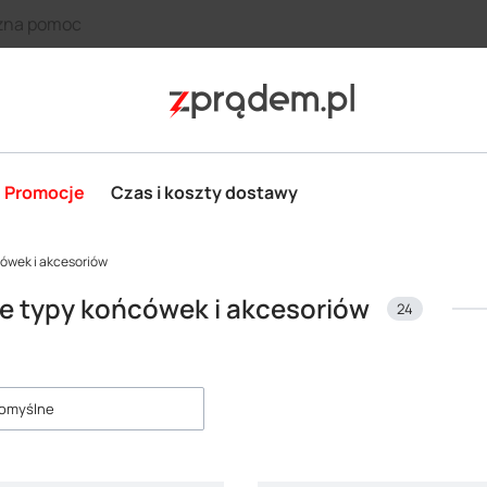
zna pomoc
Promocje
Czas i koszty dostawy
ówek i akcesoriów
e typy końcówek i akcesoriów
24
roduktów
omyślne