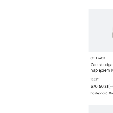
PRODUCENT
CELLPACK
Zacisk odga
napięciem 1
Kod producenta
126211
Cena brutto
670,50 zł
w 
w 
Dostępność:
Do