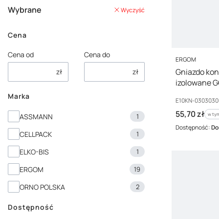
Wybrane
Wyczyść
Cena
Cena od
Cena do
PRODUCENT
ERGOM
Gniazdo kon
zł
zł
izolowane G
03030300401
Marka
Kod producenta
E10KN-0303030
Cena brutto
55,70 zł
Marka
w tym
w ty
ASSMANN
1
Dostępność:
Do
CELLPACK
1
ELKO-BIS
1
ERGOM
19
ORNO POLSKA
2
Dostępność