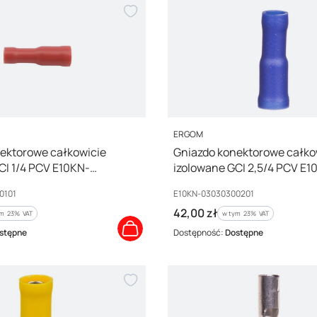
PRODUCENT
ERGOM
ektorowe całkowicie
Gniazdo konektorowe całko
CI 1/4 PCV E10KN-
izolowane GCI 2,5/4 PCV E1
 /100szt./
03030300201 /100szt./
Kod producenta
0101
E10KN-03030300201
Cena brutto
42,00 zł
m %s VAT
w tym %s VAT
ym
23%
VAT
w tym
23%
VAT
stępne
Dostępność:
Dostępne