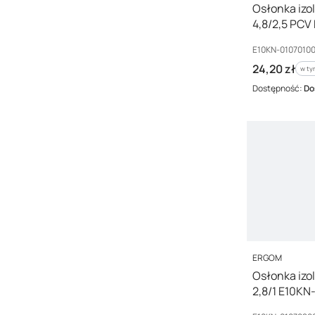
Osłonka izo
4,8/2,5 PC
/100szt./
Kod producenta
E10KN-0107010
Cena brutto
24,20 zł
w ty
w t
Dostępność:
Do
PRODUCENT
ERGOM
Osłonka izo
2,8/1 E10KN