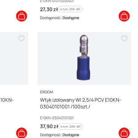
Kod producenta
E10KN-01070200401
Cena brutto
27,30 zł
w tym %s VAT
w tym
23%
VAT
Dostępność:
Dostępne
PRODUCENT
ERGOM
E10KN-
Wtyk izolowany WI 2,5/4 PCV E10KN-
03040101001 /100szt./
Kod producenta
E10KN-03040101001
Cena brutto
37,90 zł
w tym %s VAT
w tym
23%
VAT
Dostępność:
Dostępne