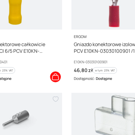
PRODUCENT
ERGOM
ektorowe całkowicie
Gniazdo konektorowe izolow
CI 6/5 PCV E10KN-
PCV E10KN-03030100901 /1
 /100szt./
Kod producenta
0401
E10KN-03030100901
Cena brutto
46,80 zł
 %s VAT
w tym %s VAT
m
23%
VAT
w tym
23%
VAT
stępne
Dostępność:
Dostępne