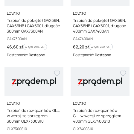
PRODUCENT
PRODUCENT
LOVATO
LOVATO
Trzpień do pokręteł GAX66N,
Trzpień do pokręteł GAX66N,
GAX66NB i GAX6001, długość
GAX66NB i GAX6001, długość
300mm GAX7300AN
400mm GAX7400AN
Kod producenta
Kod producenta
GAX7300AN
GAX7400AN
Cena brutto
Cena brutto
46,60 zł
62,20 zł
w tym %s VAT
w tym %s VAT
w tym
23%
VAT
w tym
23%
VAT
Dostępność:
Dostępne
Dostępność:
Dostępne
PRODUCENT
PRODUCENT
LOVATO
LOVATO
Trzpień do rozłączników GL...
Trzpień do rozłączników
w wersji ze sprzęgłem
GL...w wersji ze sprzęgłem
300mm GLX7300S10
400mm GLX7400S10
Kod producenta
Kod producenta
GLX7300S10
GLX7400S10