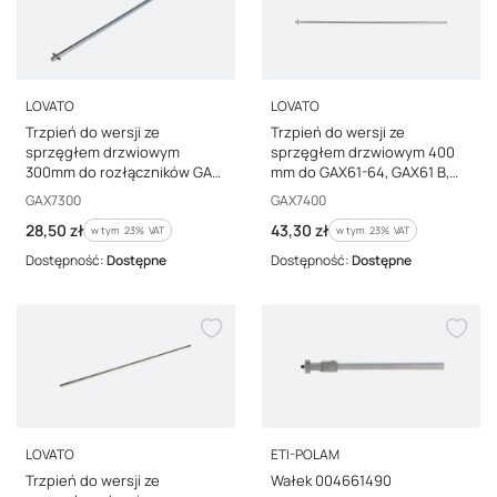
PRODUCENT
PRODUCENT
LOVATO
LOVATO
Trzpień do wersji ze
Trzpień do wersji ze
sprzęgłem drzwiowym
sprzęgłem drzwiowym 400
300mm do rozłączników GA
mm do GAX61-64, GAX61 B,
GAX7300
GAX64 B, GAX67 B GAX7400
Kod producenta
Kod producenta
GAX7300
GAX7400
Cena brutto
Cena brutto
28,50 zł
43,30 zł
w tym %s VAT
w tym %s VAT
w tym
23%
VAT
w tym
23%
VAT
Dostępność:
Dostępne
Dostępność:
Dostępne
PRODUCENT
PRODUCENT
LOVATO
ETI-POLAM
Trzpień do wersji ze
Wałek 004661490