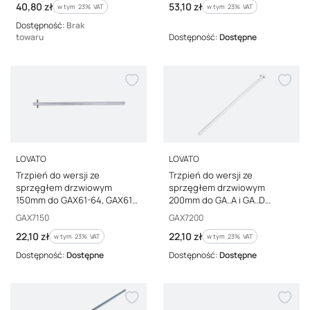
Cena brutto
Cena brutto
40,80 zł
53,10 zł
w tym %s VAT
w tym %s VAT
w tym
23%
VAT
w tym
23%
VAT
Dostępność:
Brak
towaru
Dostępność:
Dostępne
PRODUCENT
PRODUCENT
LOVATO
LOVATO
Trzpień do wersji ze
Trzpień do wersji ze
sprzęgłem drzwiowym
sprzęgłem drzwiowym
150mm do GAX61-64, GAX61
200mm do GA..A i GA..D
B, GAX64 B, GAX67 B GAX7150
GAX7200
Kod producenta
Kod producenta
GAX7150
GAX7200
Cena brutto
Cena brutto
22,10 zł
22,10 zł
w tym %s VAT
w tym %s VAT
w tym
23%
VAT
w tym
23%
VAT
Dostępność:
Dostępne
Dostępność:
Dostępne