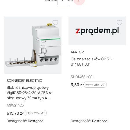
Następne produkty
PRODUCENT
APATOR
Osłona zacisków C2 51-
014681-001
Kod producenta
51-014681-001
PRODUCENT
SCHNEIDER ELECTRIC
Cena brutto
3,80 zł
w tym %s VAT
w tym
23%
VAT
Blok różnicowoprądowy
VigiiC60-25-4-30-A 25A 4-
biegunowy 30mA typ A
A9W21425
Kod producenta
A9W21425
Cena brutto
615,70 zł
w tym %s VAT
w tym
23%
VAT
Dostępność:
Dostępne
Dostępność:
Dostępne