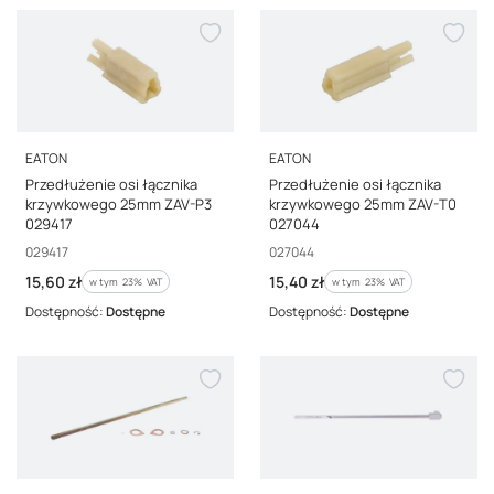
PRODUCENT
PRODUCENT
EATON
EATON
Przedłużenie osi łącznika
Przedłużenie osi łącznika
krzywkowego 25mm ZAV-P3
krzywkowego 25mm ZAV-T0
029417
027044
Kod producenta
Kod producenta
029417
027044
Cena brutto
Cena brutto
15,60 zł
15,40 zł
w tym %s VAT
w tym %s VAT
w tym
23%
VAT
w tym
23%
VAT
Dostępność:
Dostępne
Dostępność:
Dostępne