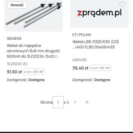
Nowość
PRODUCENT
ETI-POLAM
PRODUCENT
SIEMENS
Wałek LBS-S320/630 (CO)
Wałek do napędów
.../400 FLBS 004661493
obrotowych 8x8 mm długość
600mm do 3LD23/24 /5szt./
Kod producenta
4661493
3LD9245-2C
Kod producenta
3LD9245-2C
Cena brutto
39,40 zł
w tym %s VAT
w tym
23%
VAT
Cena brutto
91,50 zł
w tym %s VAT
w tym
23%
VAT
Dostępność:
Dostępne
Dostępność:
Dostępne
Strona
z 4
Przejdź do ostatniej stro