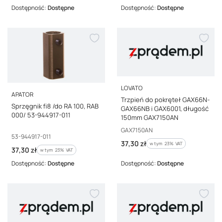
Dostępność:
Dostępne
Dostępność:
Dostępne
PRODUCENT
LOVATO
PRODUCENT
APATOR
Trzpień do pokręteł GAX66N-
Sprzęgnik fi8 /do RA 100, RAB
GAX66NB i GAX6001, długość
000/ 53-944917-011
150mm GAX7150AN
Kod producenta
GAX7150AN
Kod producenta
53-944917-011
Cena brutto
37,30 zł
w tym %s VAT
w tym
23%
VAT
Cena brutto
37,30 zł
w tym %s VAT
w tym
23%
VAT
Dostępność:
Dostępne
Dostępność:
Dostępne