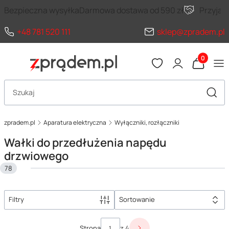
Bezpieczna wysyłka
Darmowa dostawa od 590 zł
Przyja
+48 781 520 111
sklep@zpradem.pl
Produkty 
Otwórz wyszukiwarkę
Szuka
zpradem.pl
Aparatura elektryczna
Wyłączniki, rozłączniki
Wałki do przedłużenia napędu
drzwiowego
78
Filtry
Sortowanie
Lista produktów
Strona
z 4