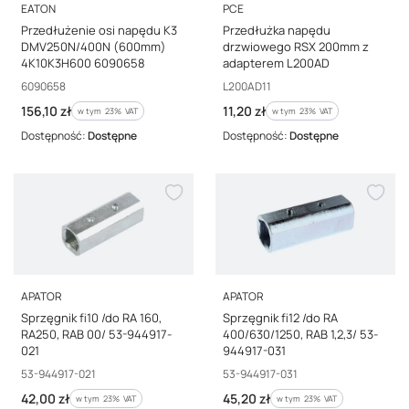
PRODUCENT
PRODUCENT
EATON
PCE
Przedłużenie osi napędu K3
Przedłużka napędu
DMV250N/400N (600mm)
drzwiowego RSX 200mm z
4K10K3H600 6090658
adapterem L200AD
Kod producenta
Kod producenta
6090658
L200AD11
Cena brutto
Cena brutto
156,10 zł
11,20 zł
w tym %s VAT
w tym %s VAT
w tym
23%
VAT
w tym
23%
VAT
Dostępność:
Dostępne
Dostępność:
Dostępne
PRODUCENT
PRODUCENT
APATOR
APATOR
Sprzęgnik fi10 /do RA 160,
Sprzęgnik fi12 /do RA
RA250, RAB 00/ 53-944917-
400/630/1250, RAB 1,2,3/ 53-
021
944917-031
Kod producenta
Kod producenta
53-944917-021
53-944917-031
Cena brutto
Cena brutto
42,00 zł
45,20 zł
w tym %s VAT
w tym %s VAT
w tym
23%
VAT
w tym
23%
VAT