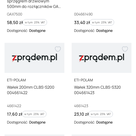
sprzęgłem drzwiowym
500mm do rozłączników GA
GAX7500
Kod producenta
Kod producenta
GAX7500
004661490
Cena brutto
Cena brutto
58,50 zł
33,40 zł
w tym %s VAT
w tym %s VAT
w tym
23%
VAT
w tym
23%
VAT
Dostępność:
Dostępne
Dostępność:
Dostępne
PRODUCENT
PRODUCENT
ETI-POLAM
ETI-POLAM
Wałek 200mm CLBS-S200
Wałek 320mm CLBS-S320
004661422
004661423
Kod producenta
Kod producenta
4661422
4661423
Cena brutto
Cena brutto
17,60 zł
23,10 zł
w tym %s VAT
w tym %s VAT
w tym
23%
VAT
w tym
23%
VAT
Dostępność:
Dostępne
Dostępność:
Dostępne