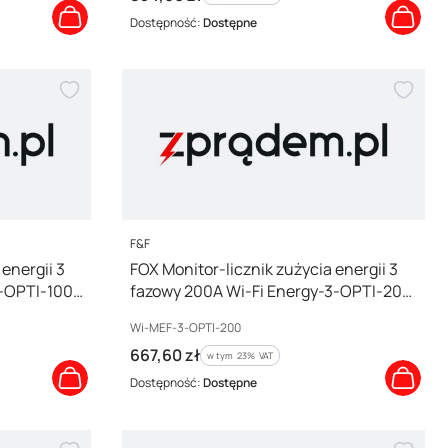
Dostępność:
Dostępne
PRODUCENT
F&F
energii 3
FOX Monitor-licznik zużycia energii 3
3-OPTI-100
fazowy 200A Wi-Fi Energy-3-OPTI-200
Wi-MEF-3-OPTI-200
Kod producenta
Wi-MEF-3-OPTI-200
Cena brutto
667,60 zł
w tym %s VAT
w tym
23%
VAT
Dostępność:
Dostępne