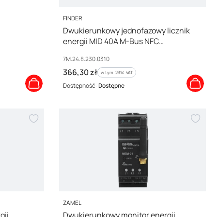
PRODUCENT
FINDER
Dwukierunkowy jednofazowy licznik
energii MID 40A M-Bus NFC
7M.24.8.230.0310
Kod producenta
7M.24.8.230.0310
Cena brutto
366,30 zł
w tym %s VAT
w tym
23%
VAT
Dostępność:
Dostępne
PRODUCENT
ZAMEL
gii
Dwukierunkowy monitor energii