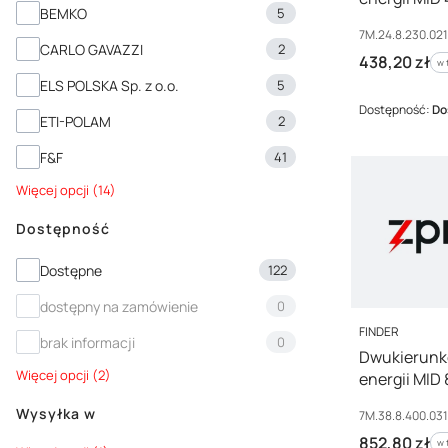
Marka
BEMKO
5
7M.24.8.230
Kod producenta
7M.24.8.230.02
CARLO GAVAZZI
2
Cena brutto
438,20 zł
w 
w
ELS POLSKA Sp. z o.o.
5
Dostępność:
Do
ETI-POLAM
2
F&F
41
Więcej opcji (14)
Dostępność
Dostępność
Dostępne
122
dostępny na zamówienie
0
PRODUCENT
FINDER
brak informacji
0
Dwukierunko
Więcej opcji (2)
energii MID
7M.38.8.400
Wysyłka w
Kod producenta
7M.38.8.400.03
Cena brutto
852,80 zł
w 
w