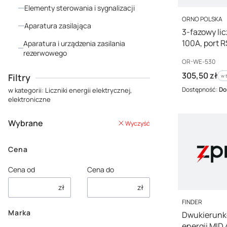
Elementy sterowania i sygnalizacji
PRODUCENT
ORNO POLSKA
Aparatura zasilająca
3-fazowy lic
100A, port R
Aparatura i urządzenia zasilania
rezerwowego
wielotaryfo
Kod producenta
OR-WE-530
Ready,OR-
Koniec menu
Cena brutto
305,50 zł
Filtry
w 
w 
Dostępność:
Do
w kategorii: Liczniki energii elektrycznej,
elektroniczne
Wybrane
Wyczyść
Cena
Cena od
Cena do
zł
zł
PRODUCENT
FINDER
Marka
Dwukierunko
energii MI