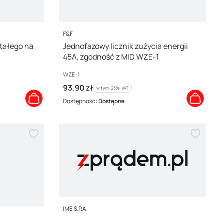
PRODUCENT
F&F
stałego na
Jednofazowy licznik zużycia energii
45A, zgodność z MID WZE-1
Kod producenta
WZE-1
Cena brutto
93,90 zł
w tym %s VAT
w tym
23%
VAT
Dostępność:
Dostępne
PRODUCENT
IME S.P.A.