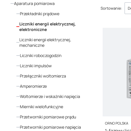
Aparatura pomiarowa
Lista p
Sortowanie:
D
Przekładniki prądowe
Liczniki energii elektrycznej,
elektroniczne
Liczniki energii elektrycznej,
mechaniczne
Liczniki roboczogodzin
Liczniki impulsów
Przełączniki woltomierza
Amperomierze
Woltomierze i wskażniki napięcia
Mierniki wielofunkcyjne
Przetworniki pomiarowe prądu
PRODUCENT
ORNO POLSKA
Przetworniki pomiarowe napięcia
1-fazowy lic