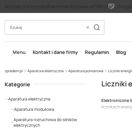
Bezpieczna wysyłka
Darmowa dostawa od 590 zł
Przyja
Szukaj
Wyczyść
Menu
Kontakt i dane firmy
Regulamin
Blog
zpradem.pl
Aparatura elektryczna
Aparatura pomiarowa
Liczniki energi
Liczniki 
Kategorie
Aparatura elektryczna
Elektroniczne l
licznikach ener
Aparatura modułowa
wyświetlacze LC
Aparatura rozruchowa do silników
wartości chwilo
elektrycznych
fotowoltaiki.