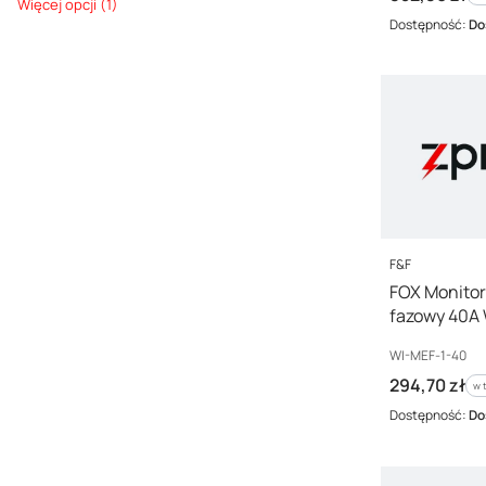
Wysyłka w
Więcej opcji (1)
Dostępność:
Do
PRODUCENT
F&F
FOX Monitor-
fazowy 40A 
Kod producenta
WI-MEF-1-40
Cena brutto
294,70 zł
w 
w 
Dostępność:
Do