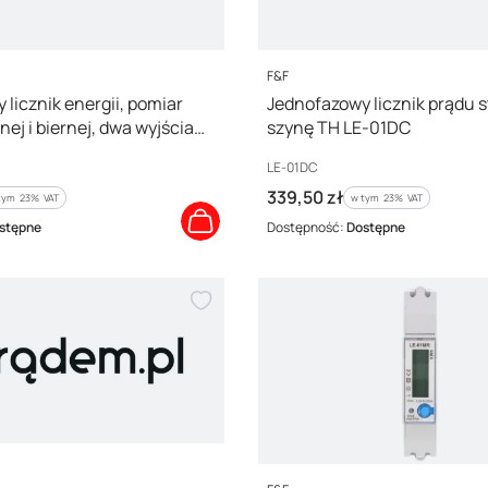
PRODUCENT
F&F
licznik energii, pomiar
Jednofazowy licznik prądu 
nej i biernej, dwa wyjścia
szynę TH LE-01DC
00A, MID LE-01R
Kod producenta
LE-01DC
Cena brutto
339,50 zł
tym %s VAT
w tym %s VAT
tym
23%
VAT
w tym
23%
VAT
stępne
Dostępność:
Dostępne
PRODUCENT