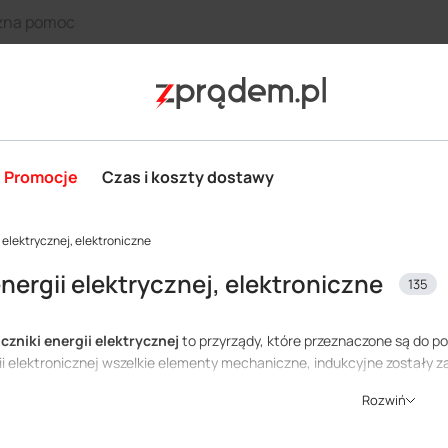
zna pomoc
Promocje
Czas i koszty dostawy
i elektrycznej, elektroniczne
energii elektrycznej, elektroniczne
135
iczniki energii elektrycznej
to przyrządy, które przeznaczone są do pom
gii elektronicznej wszelkie elementy mechaniczne, indukcyjne zostały
D czy możliwość zdalnego odczytu. Mogą one znaleźć zastosowanie w 
Rozwiń
wej napięcia i prądu. Wśród wielu zastosowań liczników, warto wspom