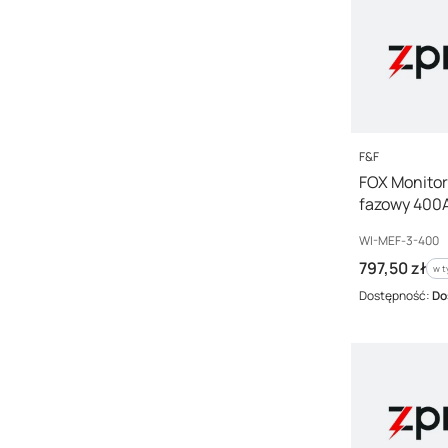
PRODUCENT
F&F
FOX Monitor-
fazowy 400A
MEF-3-400
Kod producenta
WI-MEF-3-400
Cena brutto
797,50 zł
w t
w 
Dostępność:
Do