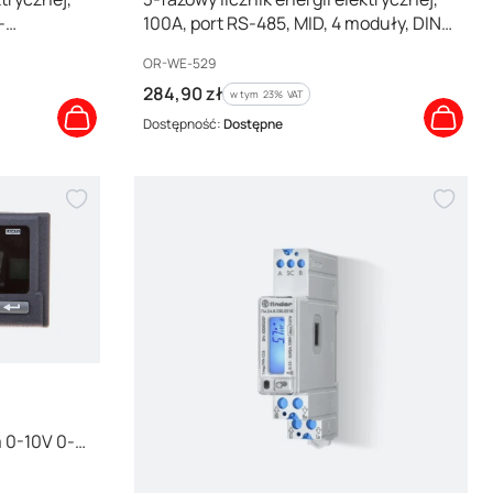
-
100A, port RS-485, MID, 4 moduły, DIN
TH-35mm, PV-Ready,OR-WE-529
Kod producenta
OR-WE-529
Cena brutto
284,90 zł
w tym %s VAT
w tym
23%
VAT
Dostępność:
Dostępne
0-10V 0-
00P0