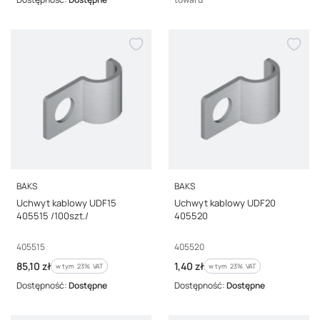
PRODUCENT
PRODUCENT
BAKS
BAKS
Uchwyt kablowy UDF15
Uchwyt kablowy UDF20
405515 /100szt./
405520
Kod producenta
Kod producenta
405515
405520
Cena brutto
Cena brutto
85,10 zł
1,40 zł
w tym %s VAT
w tym %s VAT
w tym
23%
VAT
w tym
23%
VAT
Dostępność:
Dostępne
Dostępność:
Dostępne