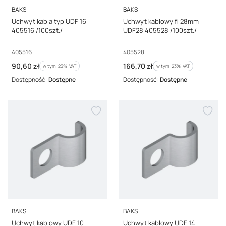
PRODUCENT
PRODUCENT
BAKS
BAKS
Uchwyt kabla typ UDF 16
Uchwyt kablowy fi 28mm
405516 /100szt./
UDF28 405528 /100szt./
Kod producenta
Kod producenta
405516
405528
Cena brutto
Cena brutto
90,60 zł
166,70 zł
w tym %s VAT
w tym %s VAT
w tym
23%
VAT
w tym
23%
VAT
Dostępność:
Dostępne
Dostępność:
Dostępne
PRODUCENT
PRODUCENT
BAKS
BAKS
Uchwyt kablowy UDF 10
Uchwyt kablowy UDF 14