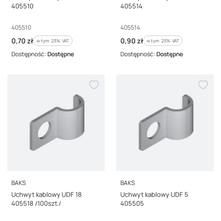
405510
405514
Kod producenta
Kod producenta
405510
405514
Cena brutto
Cena brutto
0,70 zł
0,90 zł
w tym %s VAT
w tym %s VAT
w tym
23%
VAT
w tym
23%
VAT
Dostępność:
Dostępne
Dostępność:
Dostępne
PRODUCENT
PRODUCENT
BAKS
BAKS
Uchwyt kablowy UDF 18
Uchwyt kablowy UDF 5
405518 /100szt./
405505