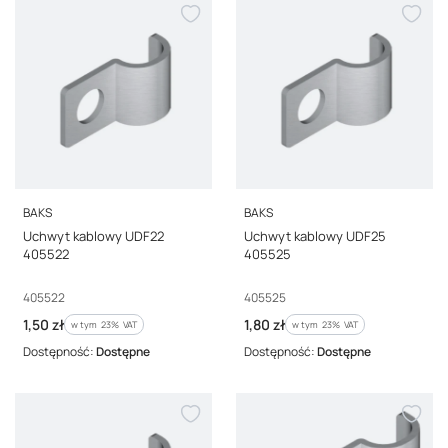
PRODUCENT
PRODUCENT
BAKS
BAKS
Uchwyt kablowy UDF22
Uchwyt kablowy UDF25
405522
405525
Kod producenta
Kod producenta
405522
405525
Cena brutto
Cena brutto
1,50 zł
1,80 zł
w tym %s VAT
w tym %s VAT
w tym
23%
VAT
w tym
23%
VAT
Dostępność:
Dostępne
Dostępność:
Dostępne