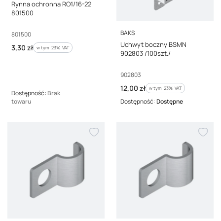
Rynna ochronna RO1/16-22
801500
PRODUCENT
BAKS
Kod producenta
801500
Uchwyt boczny BSMN
Cena brutto
3,30 zł
w tym %s VAT
w tym
23%
VAT
902803 /100szt./
Kod producenta
902803
Cena brutto
12,00 zł
w tym %s VAT
w tym
23%
VAT
Dostępność:
Brak
towaru
Dostępność:
Dostępne