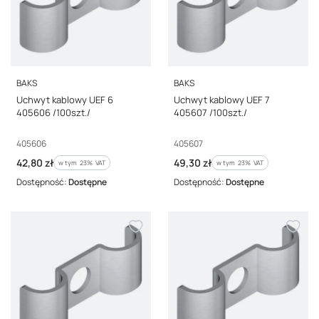
PRODUCENT
PRODUCENT
BAKS
BAKS
Uchwyt kablowy UEF 6
Uchwyt kablowy UEF 7
405606 /100szt./
405607 /100szt./
Kod producenta
Kod producenta
405606
405607
Cena brutto
Cena brutto
42,80 zł
49,30 zł
w tym %s VAT
w tym %s VAT
w tym
23%
VAT
w tym
23%
VAT
Dostępność:
Dostępne
Dostępność:
Dostępne