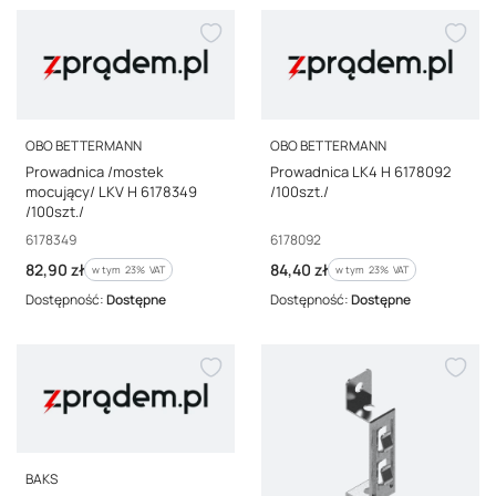
PRODUCENT
PRODUCENT
OBO BETTERMANN
OBO BETTERMANN
Prowadnica /mostek
Prowadnica LK4 H 6178092
mocujący/ LKV H 6178349
/100szt./
/100szt./
Kod producenta
Kod producenta
6178349
6178092
Cena brutto
Cena brutto
82,90 zł
84,40 zł
w tym %s VAT
w tym %s VAT
w tym
23%
VAT
w tym
23%
VAT
Dostępność:
Dostępne
Dostępność:
Dostępne
PRODUCENT
BAKS