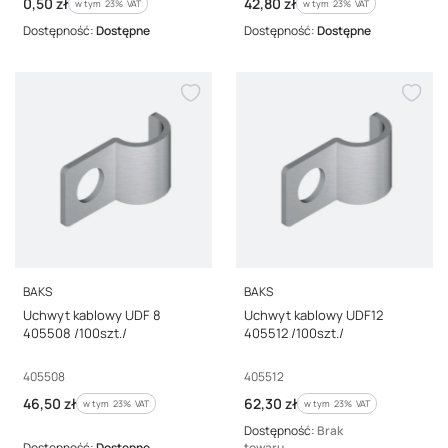
Cena brutto
Cena brutto
0,50 zł
42,80 zł
w tym %s VAT
w tym %s VAT
w tym
23%
VAT
w tym
23%
VAT
Dostępność:
Dostępne
Dostępność:
Dostępne
PRODUCENT
PRODUCENT
BAKS
BAKS
Uchwyt kablowy UDF 8
Uchwyt kablowy UDF12
405508 /100szt./
405512 /100szt./
Kod producenta
Kod producenta
405508
405512
Cena brutto
Cena brutto
46,50 zł
62,30 zł
w tym %s VAT
w tym %s VAT
w tym
23%
VAT
w tym
23%
VAT
Dostępność:
Brak
Dostępność:
Dostępne
towaru