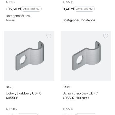
Kod producenta
Kod producenta
405518
405505
Cena brutto
Cena brutto
103,30 zł
0,40 zł
w tym %s VAT
w tym %s VAT
w tym
23%
VAT
w tym
23%
VAT
Dostępność:
Brak
towaru
Dostępność:
Dostępne
PRODUCENT
PRODUCENT
BAKS
BAKS
Uchwyt kablowy UDF 6
Uchwyt kablowy UDF 7
405506
405507 /100szt./
Kod producenta
Kod producenta
405506
405507