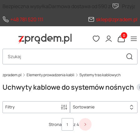
Bezpieczna wysyłka
Darmowa dostawa od 590 zł
Przyja
+48 781 520 111
sklep@zpradem.pl
Produkty 
Otwórz wyszukiwarkę
Szuka
zpradem.pl
Elementy prowadzenia kabli
Systemy tras kablowych
Uchwyty kablowe do systemów nośnych
Filtry
Sortowanie
Lista produktów
Strona
z 4
Następne produkty