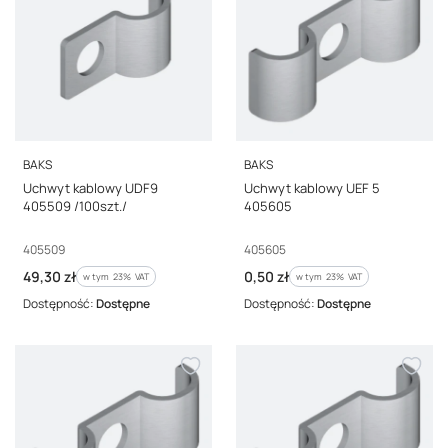
PRODUCENT
PRODUCENT
BAKS
BAKS
Uchwyt kablowy UDF9
Uchwyt kablowy UEF 5
405509 /100szt./
405605
Kod producenta
Kod producenta
405509
405605
Cena brutto
Cena brutto
49,30 zł
0,50 zł
w tym %s VAT
w tym %s VAT
w tym
23%
VAT
w tym
23%
VAT
Dostępność:
Dostępne
Dostępność:
Dostępne