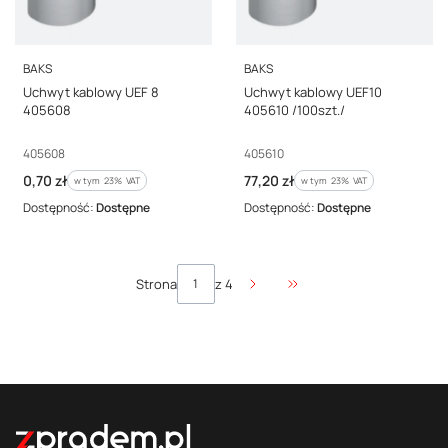
PRODUCENT
PRODUCENT
BAKS
BAKS
Uchwyt kablowy UEF 8
Uchwyt kablowy UEF10
405608
405610 /100szt./
Kod producenta
Kod producenta
405608
405610
Cena brutto
Cena brutto
0,70 zł
77,20 zł
w tym %s VAT
w tym %s VAT
w tym
23%
VAT
w tym
23%
VAT
Dostępność:
Dostępne
Dostępność:
Dostępne
Strona
z 4
Przejdź do ostatniej stro