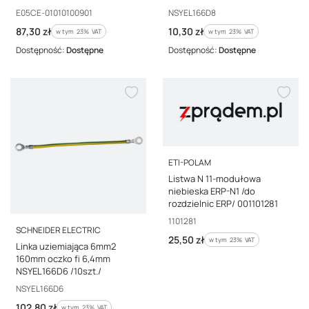
Kod producenta
Kod producenta
E05CE-01010100901
NSYEL166D8
Cena brutto
Cena brutto
87,30 zł
10,30 zł
w tym %s VAT
w tym %s VAT
w tym
23%
VAT
w tym
23%
VAT
Dostępność:
Dostępne
Dostępność:
Dostępne
PRODUCENT
ETI-POLAM
Listwa N 11-modułowa
niebieska ERP-N1 /do
rozdzielnic ERP/ 001101281
Kod producenta
1101281
PRODUCENT
SCHNEIDER ELECTRIC
Cena brutto
25,50 zł
w tym %s VAT
w tym
23%
VAT
Linka uziemiająca 6mm2
160mm oczko fi 6,4mm
NSYEL166D6 /10szt./
Kod producenta
NSYEL166D6
Cena brutto
102,80 zł
w tym %s VAT
w tym
23%
VAT