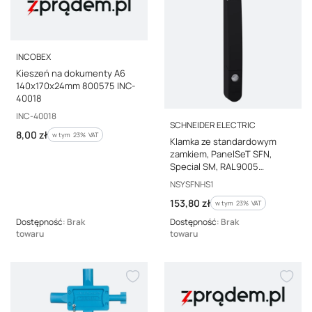
PRODUCENT
INCOBEX
Kieszeń na dokumenty A6
140x170x24mm 800575 INC-
40018
Kod producenta
INC-40018
PRODUCENT
SCHNEIDER ELECTRIC
Cena brutto
8,00 zł
w tym %s VAT
w tym
23%
VAT
Klamka ze standardowym
zamkiem, PanelSeT SFN,
Special SM, RAL9005
NSYSFNHS1
Kod producenta
NSYSFNHS1
Cena brutto
153,80 zł
w tym %s VAT
w tym
23%
VAT
Dostępność:
Brak
Dostępność:
Brak
towaru
towaru