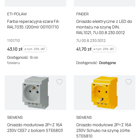
PRODUCENT
PRODUCENT
ETI-POLAM
FINDER
Farba reperacyjna szara FA-
Gniazdo elektryczne z LED do
RAL7035 /200ml/ 001101710
montażu na szynę DIN,
RAL1021, 7U.00.8.230.0012
Kod producenta
Kod producenta
1101710
7U.00.8.230.0012
Cena brutto
Cena brutto
43,10 zł
41,70 zł
w tym %s VAT
w tym %s VAT
w tym
23%
VAT
w tym
23%
VAT
Dostępność:
Brak
towaru
Dostępność:
Dostępne
PRODUCENT
PRODUCENT
SIEMENS
SIEMENS
Gniazdo modułowe 2P+Z 16A
Gniazdo modułowe 2P+Z 16A
230V CEE7 z bolcem 5TE6803
230V Schuko na szynę żółte
5TE6810