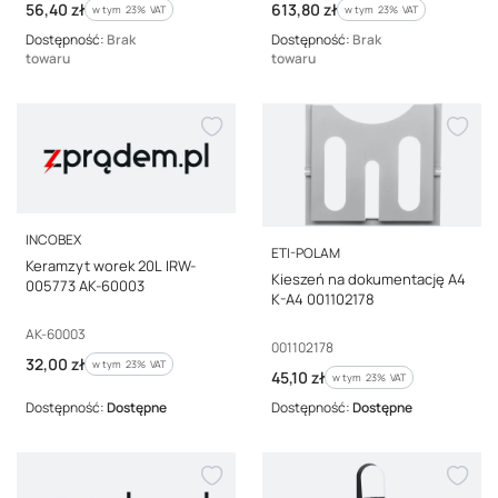
Cena brutto
Cena brutto
56,40 zł
613,80 zł
w tym %s VAT
w tym %s VAT
w tym
23%
VAT
w tym
23%
VAT
Dostępność:
Brak
Dostępność:
Brak
towaru
towaru
PRODUCENT
INCOBEX
PRODUCENT
ETI-POLAM
Keramzyt worek 20L IRW-
Kieszeń na dokumentację A4
005773 AK-60003
K-A4 001102178
Kod producenta
AK-60003
Kod producenta
001102178
Cena brutto
32,00 zł
w tym %s VAT
w tym
23%
VAT
Cena brutto
45,10 zł
w tym %s VAT
w tym
23%
VAT
Dostępność:
Dostępne
Dostępność:
Dostępne