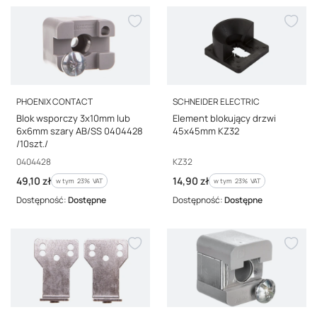
PRODUCENT
PRODUCENT
PHOENIX CONTACT
SCHNEIDER ELECTRIC
Blok wsporczy 3x10mm lub
Element blokujący drzwi
6x6mm szary AB/SS 0404428
45x45mm KZ32
/10szt./
Kod producenta
Kod producenta
0404428
KZ32
Cena brutto
Cena brutto
49,10 zł
14,90 zł
w tym %s VAT
w tym %s VAT
w tym
23%
VAT
w tym
23%
VAT
Dostępność:
Dostępne
Dostępność:
Dostępne