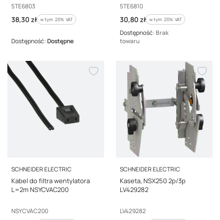
Kod producenta
Kod producenta
5TE6803
5TE6810
Cena brutto
Cena brutto
38,30 zł
30,80 zł
w tym %s VAT
w tym %s VAT
w tym
23%
VAT
w tym
23%
VAT
Dostępność:
Brak
Dostępność:
Dostępne
towaru
PRODUCENT
PRODUCENT
SCHNEIDER ELECTRIC
SCHNEIDER ELECTRIC
Kabel do filtra wentylatora
Kaseta, NSX250 2p/3p
L=2m NSYCVAC200
LV429282
Kod producenta
Kod producenta
NSYCVAC200
LV429282