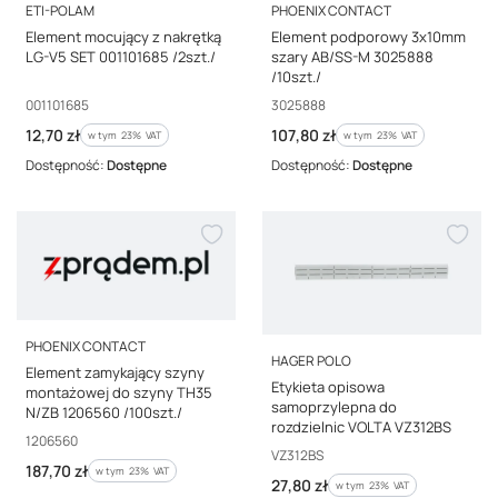
PRODUCENT
PRODUCENT
ETI-POLAM
PHOENIX CONTACT
Element mocujący z nakrętką
Element podporowy 3x10mm
LG-V5 SET 001101685 /2szt./
szary AB/SS-M 3025888
/10szt./
Kod producenta
Kod producenta
001101685
3025888
Cena brutto
Cena brutto
12,70 zł
107,80 zł
w tym %s VAT
w tym %s VAT
w tym
23%
VAT
w tym
23%
VAT
Dostępność:
Dostępne
Dostępność:
Dostępne
PRODUCENT
PHOENIX CONTACT
PRODUCENT
HAGER POLO
Element zamykający szyny
Etykieta opisowa
montażowej do szyny TH35
samoprzylepna do
N/ZB 1206560 /100szt./
rozdzielnic VOLTA VZ312BS
Kod producenta
1206560
Kod producenta
VZ312BS
Cena brutto
187,70 zł
w tym %s VAT
w tym
23%
VAT
Cena brutto
27,80 zł
w tym %s VAT
w tym
23%
VAT