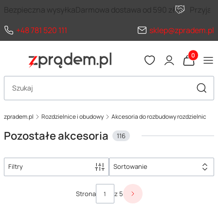
Bezpieczna wysyłka
Darmowa dostawa od 590 zł
Przyja
+48 781 520 111
sklep@zpradem.pl
Produkty 
Otwórz wyszukiwarkę
Szuka
zpradem.pl
Rozdzielnice i obudowy
Akcesoria do rozbudowy rozdzielnic
Pozostałe akcesoria
116
Filtry
Sortowanie
Lista produktów
Strona
z 5
Następne produkty