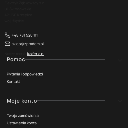
Elektryk Ząbkowscy s.c.
ul. Skłodowskiej 1
42-160 Krzepice
woj. śląskie
+48 781 520 111
sklep@zpradem.pl
Nasze marki:
luxferia.pl
Linki w stopce
Pomoc
Pytania i odpowiedzi
Kontakt
Moje konto
Twoje zamówienia
Ustawienia konta