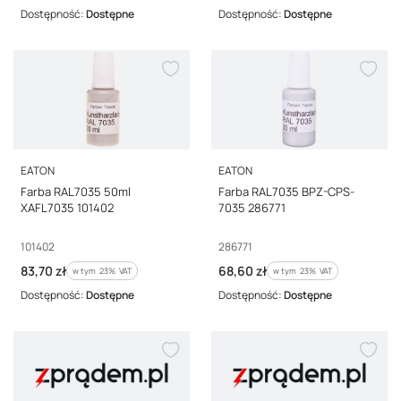
Dostępność:
Dostępne
Dostępność:
Dostępne
PRODUCENT
PRODUCENT
EATON
EATON
Farba RAL7035 50ml
Farba RAL7035 BPZ-CPS-
XAFL7035 101402
7035 286771
Kod producenta
Kod producenta
101402
286771
Cena brutto
Cena brutto
83,70 zł
68,60 zł
w tym %s VAT
w tym %s VAT
w tym
23%
VAT
w tym
23%
VAT
Dostępność:
Dostępne
Dostępność:
Dostępne