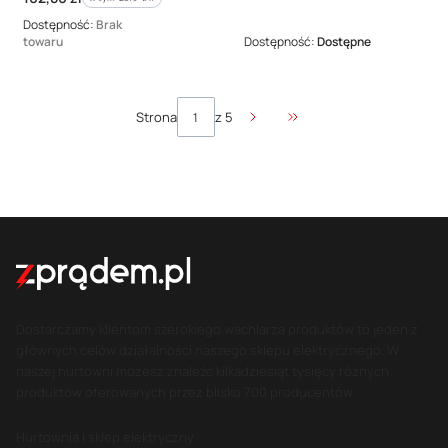
Dostępność:
Brak
towaru
Dostępność:
Dostępne
Strona
z 5
Przejdź do ostatniej stro
Dostarczamy klientom szerokiego wachlarza produktów to jeden z
głównych celów działalności naszego sklepu elektrycznego. W
naszej hurtowni możesz znaleźć kilkadziesiąt tysięcy różnych
produktów oferowanych przez blisko 700 producentów.
Hurtownia i sklep elektryczny