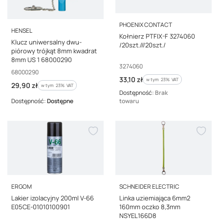
PRODUCENT
PHOENIX CONTACT
PRODUCENT
HENSEL
Kołnierz PTFIX-F 3274060
Klucz uniwersalny dwu-
/20szt.///20szt./
piórowy trójkąt 8mm kwadrat
8mm US 1 68000290
Kod producenta
3274060
Kod producenta
68000290
Cena brutto
33,10 zł
w tym %s VAT
w tym
23%
VAT
Cena brutto
29,90 zł
w tym %s VAT
w tym
23%
VAT
Dostępność:
Brak
Dostępność:
Dostępne
towaru
PRODUCENT
PRODUCENT
ERGOM
SCHNEIDER ELECTRIC
Lakier izolacyjny 200ml V-66
Linka uziemiająca 6mm2
E05CE-01010100901
160mm oczko 8,3mm
NSYEL166D8