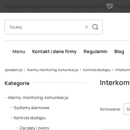
Bezpieczna wysyłka
Darmowa dostawa od 590 zł
Przyja
Szukaj
Wyczyść
Menu
Kontakt i dane firmy
Regulamin
Blog
zpradem.pl
Alarmy, monitoring, komunikacja
Kontrola dostępu
Interkom
Interkom
Kategorie
Alarmy, monitoring, komunikacja
Lista p
Systemy alarmowe
Sortowanie:
D
Kontrola dostępu
Zaczepy i zwory