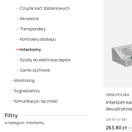
Czujnik kart zbliżeniowych
Akcesoria
Transpondery
Kontrolery dostepu
Interkomy
Szyldy do elektrozaczepów
Zamki szyfrowe
Monitoring
Sygnalizatory
PRODUCENT
ORNO POLSKA
Komunikacja i łączność
Interkom k
dwustronnej
Koniec menu
Filtry
SECURIT,OR
Kod producenta
OR-IK-LY-931
w kategorii: Interkomy
Cena brutto
263,80 zł
w 
w