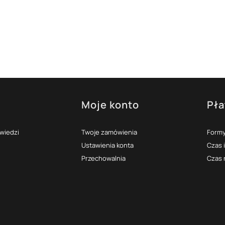
Moje konto
Pła
topce
owiedzi
Twoje zamówienia
Formy
Ustawienia konta
Czas 
Przechowalnia
Czas 