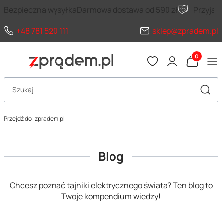
Bezpieczna wysyłka
Darmowa dostawa od 590 zł
Przyja
+48 781 520 111
sklep@zpradem.pl
Produkty 
Otwórz wyszukiwarkę
Szuka
Przejdź do:
zpradem.pl
Blog
Chcesz poznać tajniki elektrycznego świata? Ten blog to
Twoje kompendium wiedzy!