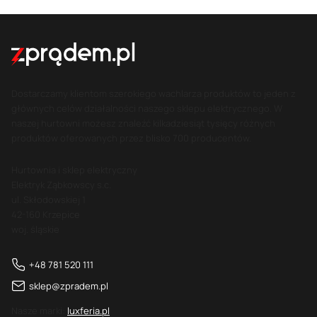
Dostarczamy klientom szerokiego wachlarza produktów to jeden z
głównych celów działalności naszego sklepu elektrycznego. W
naszej hurtowni możesz znaleźć kilkadziesiąt tysięcy różnych
produktów oferowanych przez blisko 700 producentów.
Hurtownia i sklep elektryczny
Elektryk Ząbkowscy s.c.
ul. Skłodowskiej 1
42-160 Krzepice
woj. śląskie
+48 781 520 111
sklep@zpradem.pl
Nasze marki:
luxferia.pl