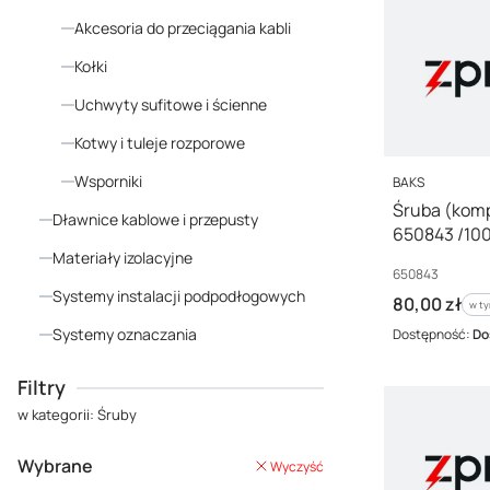
Akcesoria do przeciągania kabli
Kołki
Uchwyty sufitowe i ścienne
Kotwy i tuleje rozporowe
PRODUCENT
Wsporniki
BAKS
Śruba (komp
Dławnice kablowe i przepusty
650843 /100
Materiały izolacyjne
Kod producenta
650843
Systemy instalacji podpodłogowych
Cena brutto
80,00 zł
w ty
w t
Systemy oznaczania
Dostępność:
Do
Koniec menu
Filtry
w kategorii: Śruby
Wybrane
Wyczyść