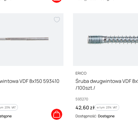
PRODUCENT
ERICO
wintowa VDF 8x150 593410
Śruba dwugwintowa VDF 8x
/100szt./
Kod producenta
593270
Cena brutto
42,60 zł
ym %s VAT
w tym %s VAT
tym
23%
VAT
w tym
23%
VAT
stępne
Dostępność:
Dostępne