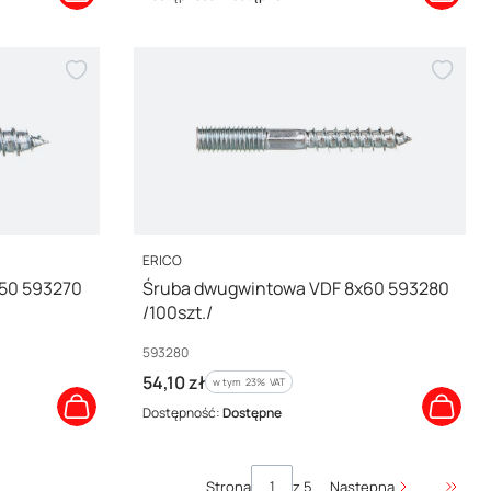
PRODUCENT
ERICO
50 593270
Śruba dwugwintowa VDF 8x60 593280
/100szt./
Kod producenta
593280
Cena brutto
54,10 zł
w tym %s VAT
w tym
23%
VAT
Dostępność:
Dostępne
Strona
z 5
Następna