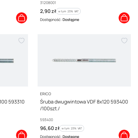
Kod producenta
31208001
Cena brutto
2,90 zł
w tym %s VAT
w tym
23%
VAT
Dostępność:
Dostępne
PRODUCENT
ERICO
100 593310
Śruba dwugwintowa VDF 8x120 593400
/100szt./
Kod producenta
593400
Cena brutto
96,60 zł
w tym %s VAT
w tym
23%
VAT
Dostępność:
Dostępne