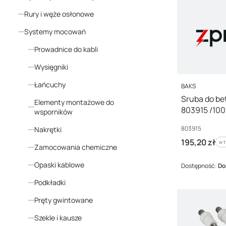
Rury i węże osłonowe
Systemy mocowań
Prowadnice do kabli
Wysięgniki
Łańcuchy
PRODUCENT
BAKS
Sruba do b
Elementy montażowe do
803915 /100
wsporników
Kod producenta
803915
Nakrętki
Cena brutto
195,20 zł
w t
w 
Zamocowania chemiczne
Opaski kablowe
Dostępność:
Do
Podkładki
Pręty gwintowane
Szekle i kausze