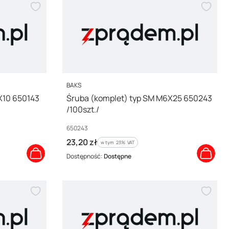
PRODUCENT
BAKS
X10 650143
Śruba (komplet) typ SM M6X25 650243
/100szt./
Kod producenta
650243
Cena brutto
23,20 zł
w tym %s VAT
w tym
23%
VAT
Dostępność:
Dostępne