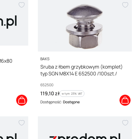
PRODUCENT
BAKS
M6x80
Sruba z łbem grzybkowym (komplet)
typ SGN M8X14 E 652500 /100szt./
Kod producenta
652500
Cena brutto
119,10 zł
w tym %s VAT
w tym
23%
VAT
Dostępność:
Dostępne