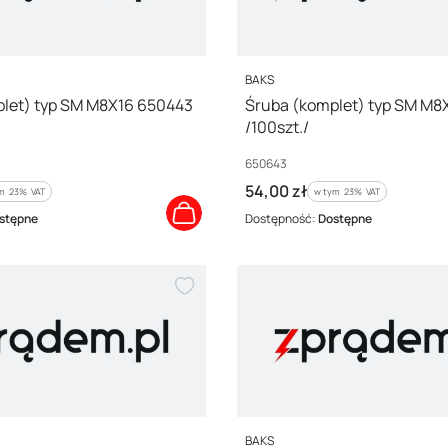
PRODUCENT
BAKS
let) typ SM M8X16 650443
Śruba (komplet) typ SM M
/100szt./
Kod producenta
650643
Cena brutto
54,00 zł
m %s VAT
w tym %s VAT
ym
23%
VAT
w tym
23%
VAT
stępne
Dostępność:
Dostępne
PRODUCENT
BAKS