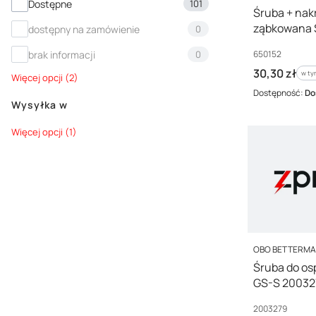
Dostępność
Dostępne
101
Śruba + nak
ząbkowana 
dostępny na zamówienie
0
/100szt./
Kod producenta
650152
brak informacji
0
Cena brutto
30,30 zł
w ty
w t
Więcej opcji (2)
Dostępność:
Do
Wysyłka w
Wysyłka w
Więcej opcji (1)
PRODUCENT
OBO BETTERM
Śruba do os
GS-S 200327
Kod producenta
2003279