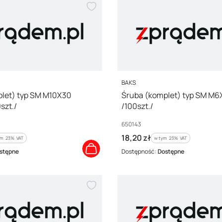
PRODUCENT
BAKS
let) typ SM M10X30
Śruba (komplet) typ SM M6
szt./
/100szt./
Kod producenta
650143
Cena brutto
18,20 zł
m %s VAT
w tym %s VAT
ym
23%
VAT
w tym
23%
VAT
stępne
Dostępność:
Dostępne