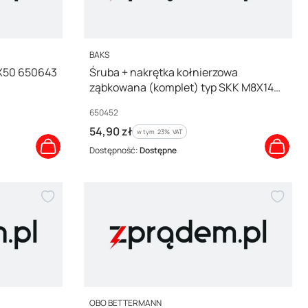
PRODUCENT
BAKS
8X50 650643
Śruba + nakrętka kołnierzowa
ząbkowana (komplet) typ SKK M8X14
650452 /100szt./
Kod producenta
650452
Cena brutto
54,90 zł
w tym %s VAT
w tym
23%
VAT
Dostępność:
Dostępne
PRODUCENT
OBO BETTERMANN