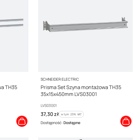
PRODUCENT
SCHNEIDER ELECTRIC
wa TH35
Prisma Set Szyna montażowa TH35
35x15x450mm LVS03001
Kod producenta
LVS03001
Cena brutto
37,30 zł
w tym %s VAT
w tym
23%
VAT
Dostępność:
Dostępne