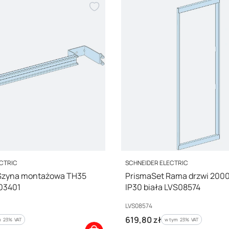
PRODUCENT
ECTRIC
SCHNEIDER ELECTRIC
 Szyna montażowa TH35
PrismaSet Rama drzwi 20
03401
IP30 biała LVS08574
Kod producenta
LVS08574
Cena brutto
619,80 zł
 %s VAT
w tym %s VAT
m
23%
VAT
w tym
23%
VAT