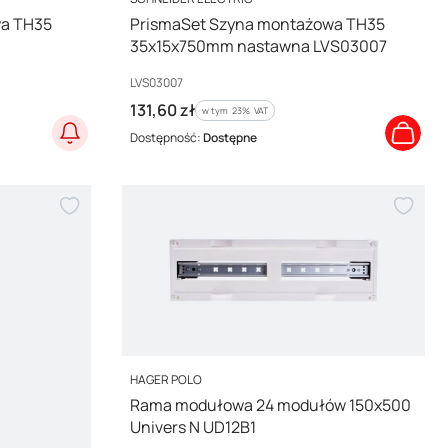
wa TH35
PrismaSet Szyna montażowa TH35
35x15x750mm nastawna LVS03007
Kod producenta
LVS03007
Cena brutto
131,60 zł
w tym %s VAT
w tym
23%
VAT
Dostępność:
Dostępne
PRODUCENT
HAGER POLO
Rama modułowa 24 modułów 150x500
Univers N UD12B1