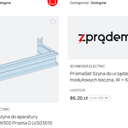
stępne
Dostępność:
Dostępne
PRODUCENT
SCHNEIDER ELECTRIC
PrismaSet Szyna do urządz
modułowych boczna, W =
LVS03590
Kod producenta
LVS03590
Cena brutto
86,20 zł
w tym %s VAT
w tym
23%
VAT
ECTRIC
zyna do aparatury
W300 Prisma G LVS03010