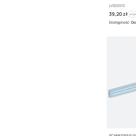
Kod producenta
LVS03010
Cena brutto
39,20 zł
w ty
w t
Dostępność:
Do
PRODUCENT
SCHNEIDER EL