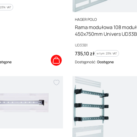
%s VAT
23%
VAT
PRODUCENT
HAGER POLO
Rama modułowa 108 modu
450x750mm Univers UD33B
Kod producenta
UD33B1
Cena brutto
735,10 zł
w tym %s VAT
w tym
23%
VAT
stępne
Dostępność:
Dostępne