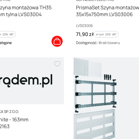
Szyna montażowa TH35
PrismaSet Szyna montażo
m tylna LVS03004
35x15x750mm LVS03006
Kod producenta
LVS03006
Cena brutto
71,90 zł
m %s VAT
w tym %s VAT
ym
23%
VAT
w tym
23%
VAT
stępne
Dostępność:
Brak towaru
 SP. Z O.O.
white - 163mm
2163
3