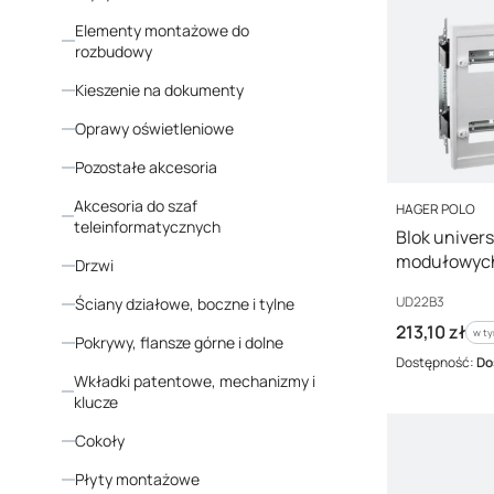
Elementy montażowe do
rozbudowy
Kieszenie na dokumenty
Oprawy oświetleniowe
Pozostałe akcesoria
Akcesoria do szaf
PRODUCENT
HAGER POLO
teleinformatycznych
Blok univer
modułowyc
Drzwi
48 modułó
Kod producenta
UD22B3
Ściany działowe, boczne i tylne
Cena brutto
213,10 zł
w ty
w t
Pokrywy, flansze górne i dolne
Dostępność:
Do
Wkładki patentowe, mechanizmy i
klucze
Cokoły
Płyty montażowe