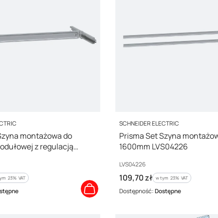
PRODUCENT
ECTRIC
SCHNEIDER ELECTRIC
 Szyna montażowa do
Prisma Set Szyna montażo
odułowej z regulacją
1600mm LVS04226
Kod producenta
LVS04226
Cena brutto
109,70 zł
ym %s VAT
w tym %s VAT
tym
23%
VAT
w tym
23%
VAT
stępne
Dostępność:
Dostępne