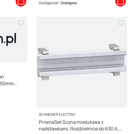
Dostępność:
Dostępne
eń
 650mm
PRODUCENT
SCHNEIDER ELECTRIC
PrismaSet Szyna modułowa z
nadstawkami, Rozdzielnice do 630 A,