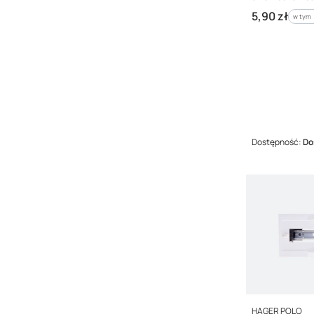
Cena brutto
5,90 zł
w tym 
w tym
Dostępność:
Do
PRODUCENT
HAGER POLO