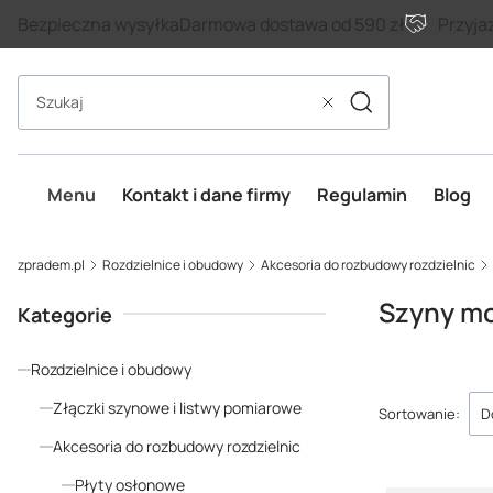
Bezpieczna wysyłka
Darmowa dostawa od 590 zł
Przyja
Szukaj
Wyczyść
Menu
Kontakt i dane firmy
Regulamin
Blog
zpradem.pl
Rozdzielnice i obudowy
Akcesoria do rozbudowy rozdzielnic
Szyny m
Kategorie
Rozdzielnice i obudowy
Lista p
Złączki szynowe i listwy pomiarowe
Sortowanie:
D
Akcesoria do rozbudowy rozdzielnic
Płyty osłonowe