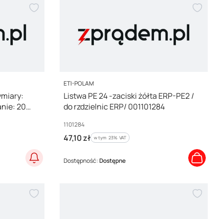
PRODUCENT
ETI-POLAM
ymiary:
Listwa PE 24 -zaciski żółta ERP-PE2 /
anie: 20
do rzdzielnic ERP/ 001101284
Kod producenta
1101284
Cena brutto
47,10 zł
w tym %s VAT
w tym
23%
VAT
Dostępność:
Dostępne