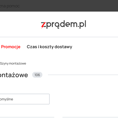
zna pomoc
Promocje
Czas i koszty dostawy
Szyny montażowe
ontażowe
106
roduktów
omyślne