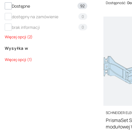
Dostępność:
Do
Dostępność
Dostępne
92
dostępny na zamówienie
0
brak informacji
0
Więcej opcji (2)
Wysyłka w
Wysyłka w
Więcej opcji (1)
PRODUCENT
SCHNEIDER EL
PrismaSet S
modułowej 