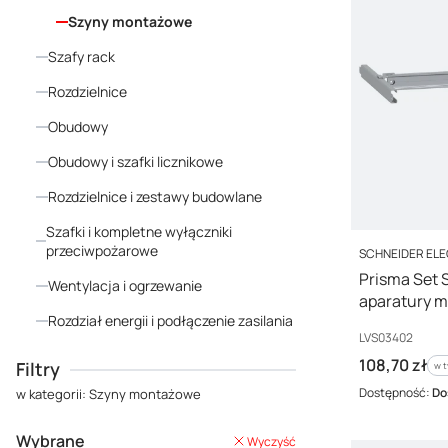
Szyny montażowe
Szafy rack
Rozdzielnice
Obudowy
Obudowy i szafki licznikowe
Rozdzielnice i zestawy budowlane
Szafki i kompletne wyłączniki
przeciwpożarowe
PRODUCENT
SCHNEIDER EL
Prisma Set
Wentylacja i ogrzewanie
aparatury m
Rozdział energii i podłączenie zasilania
LVS03402
Kod producenta
LVS03402
Koniec menu
Cena brutto
108,70 zł
Filtry
w t
w 
Dostępność:
Do
w kategorii: Szyny montażowe
Wybrane
Wyczyść