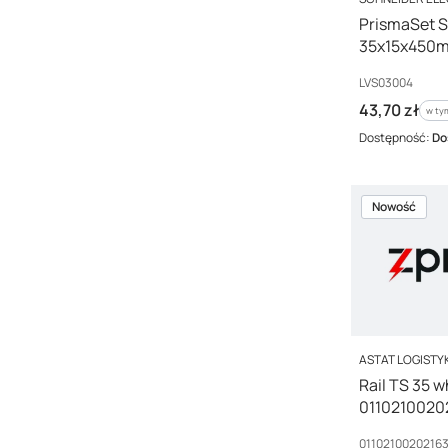
PrismaSet 
35x15x450m
Kod producenta
LVS03004
Cena brutto
43,70 zł
w ty
w t
Dostępność:
Do
Nowość
PRODUCENT
ASTAT LOGISTYKA
Rail TS 35 
0110210020
Kod producenta
0110210020216