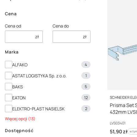
Cena
Cena od
Cena do
zł
zł
Marka
Marka
ALFAKO
4
ASTAT LOGISTYKA Sp. z o.o.
1
BAKS
5
PRODUCENT
SCHNEIDER EL
EATON
12
Prisma Set
ELEKTRO-PLAST NASIELSK
2
432mm LVS
Więcej opcji (13)
Kod producenta
LVS03401
Dostępność
Cena brutto
51,90 zł
w tym
w ty