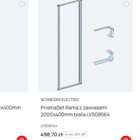
PRODUCENT
SCHNEIDER ELECTRIC
00x400mm
PrismaSet Rama z zawiasami
2000x400mm biała LVS08564
Kod producenta
LVS08564
Cena brutto
498,70 zł
w tym %s VAT
w tym
23%
VAT