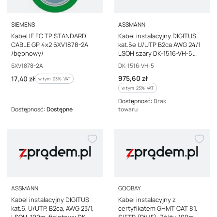
PRODUCENT
PRODUCENT
SIEMENS
ASSMANN
Kabel IE FC TP STANDARD
Kabel instalacyjny DIGITUS
CABLE GP 4x2 6XV1878-2A
kat.5e U/UTP B2ca AWG 24/1
/bębnowy/
LSOH szary DK-1516-VH-5
/500m/
Kod producenta
Kod producenta
6XV1878-2A
DK-1516-VH-5
Cena brutto
Cena brutto
975,60 zł
17,40 zł
w tym %s VAT
w tym
23%
VAT
w tym %s VAT
w tym
23%
VAT
Dostępność:
Brak
Dostępność:
Dostępne
towaru
PRODUCENT
PRODUCENT
ASSMANN
GOOBAY
Kabel instalacyjny DIGITUS
Kabel instalacyjny z
kat.6, U/UTP, B2ca, AWG 23/1,
certyfikatem GHMT CAT 8.1,
LSOH, 100m, fioletowy DK-
S/FTP (PiMF), Żółty, 100m,