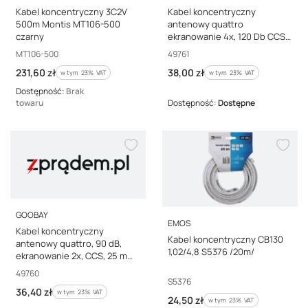
Kabel koncentryczny 3C2V
Kabel koncentryczny
500m Montis MT106-500
antenowy quattro
czarny
ekranowanie 4x, 120 Db CCS
20 m 49761
Kod producenta
Kod producenta
MT106-500
49761
Cena brutto
Cena brutto
231,60 zł
38,00 zł
w tym %s VAT
w tym %s VAT
w tym
23%
VAT
w tym
23%
VAT
Dostępność:
Brak
towaru
Dostępność:
Dostępne
PRODUCENT
GOOBAY
PRODUCENT
EMOS
Kabel koncentryczny
Kabel koncentryczny CB130
antenowy quattro, 90 dB,
1,02/4,8 S5376 /20m/
ekranowanie 2x, CCS, 25 m
49760
Kod producenta
49760
Kod producenta
S5376
Cena brutto
36,40 zł
w tym %s VAT
w tym
23%
VAT
Cena brutto
24,50 zł
w tym %s VAT
w tym
23%
VAT