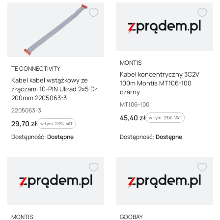
PRODUCENT
MONTIS
PRODUCENT
TE CONNECTIVITY
Kabel koncentryczny 3C2V
Kabel kabel wstążkowy ze
100m Montis MT106-100
złączami 10-PIN Układ 2x5 Dł
czarny
200mm 2205063-3
Kod producenta
MT106-100
Kod producenta
2205063-3
Cena brutto
45,40 zł
w tym %s VAT
w tym
23%
VAT
Cena brutto
29,70 zł
w tym %s VAT
w tym
23%
VAT
Dostępność:
Dostępne
Dostępność:
Dostępne
PRODUCENT
PRODUCENT
MONTIS
GOOBAY