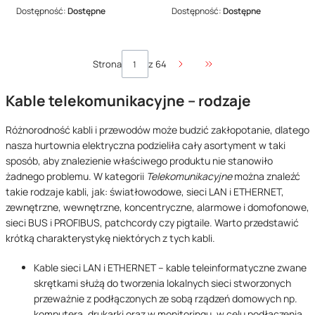
Dostępność:
Dostępne
Dostępność:
Dostępne
Strona
z 64
Przejdź do ostatniej str
Kable telekomunikacyjne – rodzaje
Różnorodność kabli i przewodów może budzić zakłopotanie, dlatego
nasza hurtownia elektryczna podzieliła cały asortyment w taki
sposób, aby znalezienie właściwego produktu nie stanowiło
żadnego problemu. W kategorii
Telekomunikacyjne
można znaleźć
takie rodzaje kabli, jak: światłowodowe, sieci LAN i ETHERNET,
zewnętrzne, wewnętrzne, koncentryczne, alarmowe i domofonowe,
sieci BUS i PROFIBUS, patchcordy czy pigtaile. Warto przedstawić
krótką charakterystykę niektórych z tych kabli.
Kable sieci LAN i ETHERNET – kable teleinformatyczne zwane
skrętkami służą do tworzenia lokalnych sieci stworzonych
przeważnie z podłączonych ze sobą rządzeń domowych np.
komputera, drukarki oraz w monitoringu, w celu podłączenia