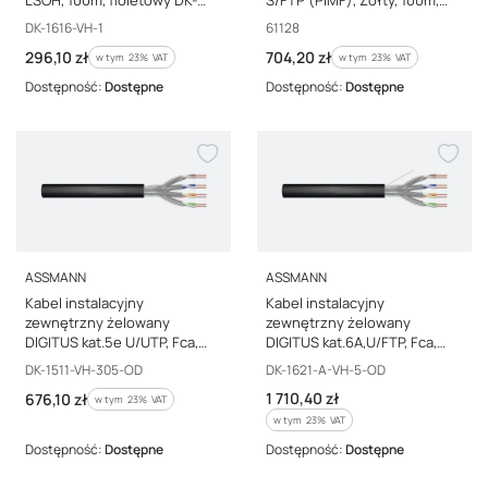
1616-VH-1
61128
Kod producenta
Kod producenta
DK-1616-VH-1
61128
Cena brutto
Cena brutto
296,10 zł
704,20 zł
w tym %s VAT
w tym %s VAT
w tym
23%
VAT
w tym
23%
VAT
Dostępność:
Dostępne
Dostępność:
Dostępne
PRODUCENT
PRODUCENT
ASSMANN
ASSMANN
Kabel instalacyjny
Kabel instalacyjny
zewnętrzny żelowany
zewnętrzny żelowany
DIGITUS kat.5e U/UTP, Fca,
DIGITUS kat.6A,U/FTP, Fca,
AWG 24/1, PE, 305m, czarny,
AWG 23/1, PE, 500m, czarny,
Kod producenta
Kod producenta
DK-1511-VH-305-OD
DK-1621-A-VH-5-OD
karton DK-1511-VH-305-OD
szpula DK-1621-A-VH-5-OD
Cena brutto
Cena brutto
1 710,40 zł
676,10 zł
w tym %s VAT
w tym
23%
VAT
w tym %s VAT
w tym
23%
VAT
Dostępność:
Dostępne
Dostępność:
Dostępne