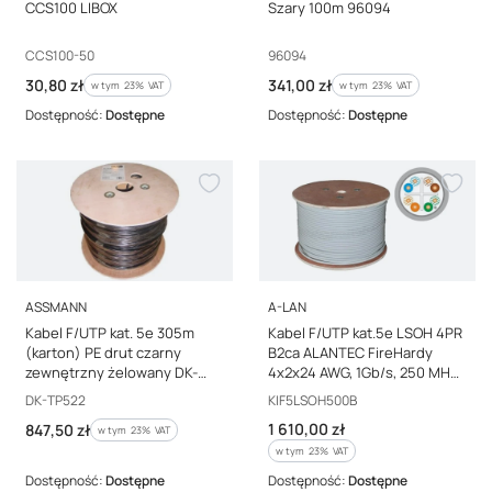
CCS100 LIBOX
Szary 100m 96094
Kod producenta
Kod producenta
CCS100-50
96094
Cena brutto
Cena brutto
30,80 zł
341,00 zł
w tym %s VAT
w tym %s VAT
w tym
23%
VAT
w tym
23%
VAT
Dostępność:
Dostępne
Dostępność:
Dostępne
PRODUCENT
PRODUCENT
ASSMANN
A-LAN
Kabel F/UTP kat. 5e 305m
Kabel F/UTP kat.5e LSOH 4PR
(karton) PE drut czarny
B2ca ALANTEC FireHardy
zewnętrzny żelowany DK-
4x2x24 AWG, 1Gb/s, 250 MHz,
TP522
gwarancja 25 lat, certyfikat
Kod producenta
Kod producenta
DK-TP522
KIF5LSOH500B
INTERTEK ETL 500m
Cena brutto
Cena brutto
1 610,00 zł
847,50 zł
w tym %s VAT
w tym
23%
VAT
w tym %s VAT
w tym
23%
VAT
Dostępność:
Dostępne
Dostępność:
Dostępne