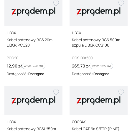
PRODUCENT
PRODUCENT
LIBOX
LIBOX
Kabel antenowy RG6 20m
Kabel antenowy RG6 500m
LIBOX PCC20
szpula LIBOX CCS100
Kod producenta
Kod producenta
PCC20
CCS100/500
Cena brutto
Cena brutto
12,90 zł
265,70 zł
w tym %s VAT
w tym %s VAT
w tym
23%
VAT
w tym
23%
VAT
Dostępność:
Dostępne
Dostępność:
Dostępne
PRODUCENT
PRODUCENT
LIBOX
GOOBAY
Kabel antenowy RG6U/50m
Kabel CAT 6a S/FTP (PiMF),