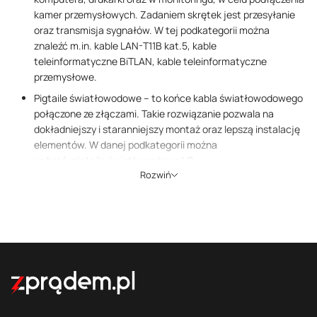
kamer przemysłowych. Zadaniem skrętek jest przesyłanie
oraz transmisja sygnałów. W tej podkategorii można
znaleźć m.in. kable LAN-T11B kat.5, kable
teleinformatyczne BiTLAN, kable teleinformatyczne
przemysłowe.
Pigtaile światłowodowe – to końce kabla światłowodowego
połączone ze złączami. Takie rozwiązanie pozwala na
dokładniejszy i staranniejszy montaż oraz lepszą instalację
elementów. W danej podkategorii można
wybrać: pigtaile światłowodowe LC
Rozwiń
oraz pigtaile światłowodowe SC.
Najlepsi producenci kabli
telekomunikacyjnych na rynku
W podkategorii „Telekomunikacyjne” można znaleźć przewody oraz
kable służące od instalacji domofonów po tworzenie sieci lokalnych.
Pomimo tak dużego zróżnicowania posiadają cechy wspólne, jakimi
są niezawodność, bezpieczeństwo oraz najlepsza jakość