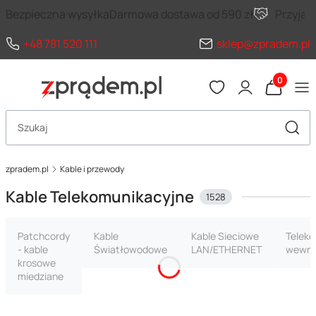
Bezpieczna wysyłka
Darmowa dostawa od 590 zł
Przyja
+48 781 520 111
sklep@zpradem.pl
Produkty 
Otwórz wyszukiwarkę
Szuka
zpradem.pl
Kable i przewody
Kable Telekomunikacyjne
1528
Patchcordy
Kable
Kable Sieciowe
Telek
- kable
Światłowodowe
LAN/ETHERNET
wewnę
krosowe
miedziane