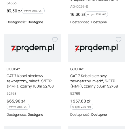
Kod producenta
64563
0026-S
Kod producenta
AD-0026-S
Cena brutto
83,30 zł
w tym %s VAT
w tym
23%
VAT
Cena brutto
16,30 zł
w tym %s VAT
w tym
23%
VAT
Dostępność:
Dostępne
Dostępność:
Dostępne
PRODUCENT
PRODUCENT
GOOBAY
GOOBAY
CAT 7 Kabel sieciowy
CAT 7 Kabel sieciowy
zewnętrzny, miedź, S/FTP
zewnętrzny, miedź, S/FTP
(PiMF), czarny 100m 52768
(PiMF), czarny 305m 52769
Kod producenta
Kod producenta
52768
52769
Cena brutto
Cena brutto
665,90 zł
1 957,60 zł
w tym %s VAT
w tym %s VAT
w tym
23%
VAT
w tym
23%
VAT
Dostępność:
Dostępne
Dostępność:
Dostępne