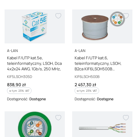
PRODUCENT
PRODUCENT
A-LAN
A-LAN
Kabel F/UTP kat.5e,
Kabel F/UTP kat.6,
teleinformatyczny, LSOH, Dca
teleinformatyczny, LSOH,
4x2x24 AWG, 1Gb/s, 250 MHz,
B2ca KIF6LSOH500B
ALANTEC /500m/
Kod producenta
Kod producenta
KIF5LSOH305D
KIF6LSOH500B
Cena brutto
Cena brutto
838,90 zł
2 457,30 zł
w tym %s VAT
w tym %s VAT
w tym
23%
VAT
w tym
23%
VAT
Dostępność:
Dostępne
Dostępność:
Dostępne