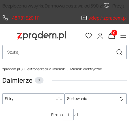
Bezpieczna wysyłka
Darmowa dostawa od 590 zł
Przyja
+48 781 520 111
sklep@zpradem.pl
Produkty 
Otwórz wyszukiwarkę
Szuka
zpradem.pl
Elektronarzędzia i mierniki
Mierniki elektryczne
Dalmierze
7
Filtry
Sortowanie
Lista produktów
Strona
z 1