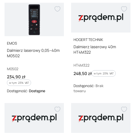
PRODUCENT
HOGERT TECHNIK
PRODUCENT
EMOS
Dalmierz laserowy 40m
Dalmierz laserowy 0,05–40m
HT4M322
M0502
Kod producenta
HT4M322
Kod producenta
M0502
Cena brutto
248,50 zł
w tym %s VAT
w tym
23%
VAT
Cena brutto
234,90 zł
w tym %s VAT
w tym
23%
VAT
Dostępność:
Brak
Dostępność:
Dostępne
towaru