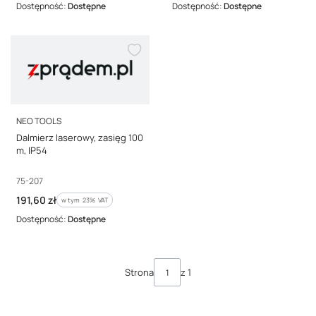
Dostępność:
Dostępne
Dostępność:
Dostępne
PRODUCENT
NEO TOOLS
Dalmierz laserowy, zasięg 100
m, IP54
Kod producenta
75-207
Cena brutto
191,60 zł
w tym %s VAT
w tym
23%
VAT
Dostępność:
Dostępne
Strona
z 1