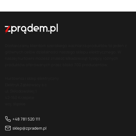
Dostarczamy klientom szerokiego wachlarza produktów to jeden z
głównych celów działalności naszego sklepu elektrycznego. W
naszej hurtowni możesz znaleźć kilkadziesiąt tysięcy różnych
produktów oferowanych przez blisko 700 producentów.
Hurtownia i sklep elektryczny
Elektryk Ząbkowscy s.c.
ul. Skłodowskiej 1
42-160 Krzepice
woj. śląskie
+48 781 520 111
sklep@zpradem.pl