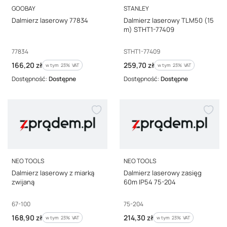
PRODUCENT
PRODUCENT
GOOBAY
STANLEY
Dalmierz laserowy 77834
Dalmierz laserowy TLM50 (15
m) STHT1-77409
Kod producenta
Kod producenta
77834
STHT1-77409
Cena brutto
Cena brutto
166,20 zł
259,70 zł
w tym %s VAT
w tym %s VAT
w tym
23%
VAT
w tym
23%
VAT
Dostępność:
Dostępne
Dostępność:
Dostępne
PRODUCENT
PRODUCENT
NEO TOOLS
NEO TOOLS
Dalmierz laserowy z miarką
Dalmierz laserowy zasięg
zwijaną
60m IP54 75-204
Kod producenta
Kod producenta
67-100
75-204
Cena brutto
Cena brutto
168,90 zł
214,30 zł
w tym %s VAT
w tym %s VAT
w tym
23%
VAT
w tym
23%
VAT