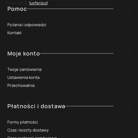
Nasze marki:
luxferia.pl
Linki w stopce
Pomoc
Pytania i odpowiedzi
Kontakt
Moje konto
Twoje zamówienia
Ustawienia konta
Przechowalnia
Płatności i dostawa
Formy płatności
Czas i koszty dostawy