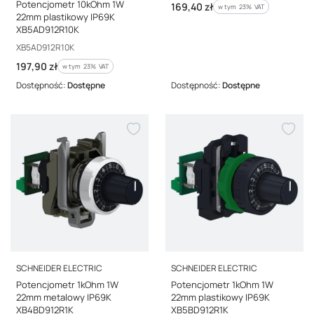
Potencjometr 10kOhm 1W
Cena brutto
169,40 zł
w tym %s VAT
w tym
23%
VAT
22mm plastikowy IP69K
XB5AD912R10K
Kod producenta
XB5AD912R10K
Cena brutto
197,90 zł
w tym %s VAT
w tym
23%
VAT
Dostępność:
Dostępne
Dostępność:
Dostępne
PRODUCENT
PRODUCENT
SCHNEIDER ELECTRIC
SCHNEIDER ELECTRIC
Potencjometr 1kOhm 1W
Potencjometr 1kOhm 1W
22mm metalowy IP69K
22mm plastikowy IP69K
XB4BD912R1K
XB5BD912R1K