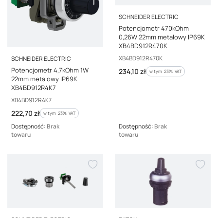
PRODUCENT
SCHNEIDER ELECTRIC
Potencjometr 470kOhm
0,26W 22mm metalowy IP69K
XB4BD912R470K
PRODUCENT
Kod producenta
XB4BD912R470K
SCHNEIDER ELECTRIC
Potencjometr 4,7kOhm 1W
Cena brutto
234,10 zł
w tym %s VAT
w tym
23%
VAT
22mm metalowy IP69K
XB4BD912R4K7
Kod producenta
XB4BD912R4K7
Cena brutto
222,70 zł
w tym %s VAT
w tym
23%
VAT
Dostępność:
Brak
Dostępność:
Brak
towaru
towaru