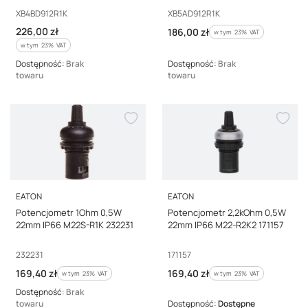
Kod producenta
Kod producenta
XB4BD912R1K
XB5AD912R1K
Cena brutto
226,00 zł
Cena brutto
186,00 zł
w tym %s VAT
w tym
23%
VAT
w tym %s VAT
w tym
23%
VAT
Dostępność:
Brak
Dostępność:
Brak
towaru
towaru
PRODUCENT
PRODUCENT
EATON
EATON
Potencjometr 1Ohm 0,5W
Potencjometr 2,2kOhm 0,5W
22mm IP66 M22S-R1K 232231
22mm IP66 M22-R2K2 171157
Kod producenta
Kod producenta
232231
171157
Cena brutto
Cena brutto
169,40 zł
169,40 zł
w tym %s VAT
w tym %s VAT
w tym
23%
VAT
w tym
23%
VAT
Dostępność:
Brak
towaru
Dostępność:
Dostępne