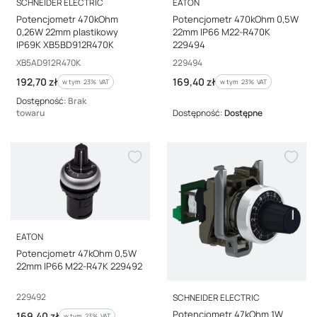
PRODUCENT
PRODUCENT
SCHNEIDER ELECTRIC
EATON
Potencjometr 470kOhm
Potencjometr 470kOhm 0,5W
0,26W 22mm plastikowy
22mm IP66 M22-R470K
IP69K XB5BD912R470K
229494
Kod producenta
Kod producenta
XB5AD912R470K
229494
Cena brutto
Cena brutto
192,70 zł
169,40 zł
w tym %s VAT
w tym %s VAT
w tym
23%
VAT
w tym
23%
VAT
Dostępność:
Brak
towaru
Dostępność:
Dostępne
PRODUCENT
EATON
Potencjometr 47kOhm 0,5W
22mm IP66 M22-R47K 229492
PRODUCENT
Kod producenta
229492
SCHNEIDER ELECTRIC
Potencjometr 47kOhm 1W
Cena brutto
169,40 zł
w tym %s VAT
w tym
23%
VAT