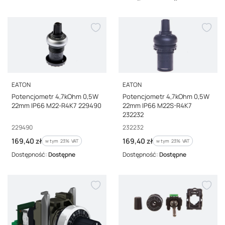
PRODUCENT
PRODUCENT
EATON
EATON
Potencjometr 4,7kOhm 0,5W
Potencjometr 4,7kOhm 0,5W
22mm IP66 M22-R4K7 229490
22mm IP66 M22S-R4K7
232232
Kod producenta
Kod producenta
229490
232232
Cena brutto
Cena brutto
169,40 zł
169,40 zł
w tym %s VAT
w tym %s VAT
w tym
23%
VAT
w tym
23%
VAT
Dostępność:
Dostępne
Dostępność:
Dostępne