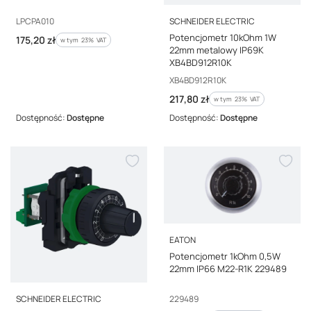
PRODUCENT
Kod producenta
LPCPA010
SCHNEIDER ELECTRIC
Potencjometr 10kOhm 1W
Cena brutto
175,20 zł
w tym %s VAT
w tym
23%
VAT
22mm metalowy IP69K
XB4BD912R10K
Kod producenta
XB4BD912R10K
Cena brutto
217,80 zł
w tym %s VAT
w tym
23%
VAT
Dostępność:
Dostępne
Dostępność:
Dostępne
PRODUCENT
EATON
Potencjometr 1kOhm 0,5W
22mm IP66 M22-R1K 229489
PRODUCENT
Kod producenta
229489
SCHNEIDER ELECTRIC