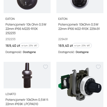
PRODUCENT
PRODUCENT
EATON
EATON
Potencjometr 10k Ohm 0,5W
Potencjometr 10kOhm 0,5W
22mm IP66 M22S-R10K
22mm IP66 M22-R10K 229491
232233
Kod producenta
Kod producenta
232233
229491
Cena brutto
Cena brutto
169,40 zł
169,40 zł
w tym %s VAT
w tym %s VAT
w tym
23%
VAT
w tym
23%
VAT
Dostępność:
Dostępne
Dostępność:
Dostępne
PRODUCENT
LOVATO
Potencjometr 10kOhm 0,5W fi
22mm IP69K LPCPA010