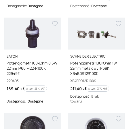
Dostępność:
Dostępne
Dostępność:
Dostępne
PRODUCENT
PRODUCENT
EATON
SCHNEIDER ELECTRIC
Potencjometr 100kOhm 0,5W
Potencjometr 100kOhm 1W
22mm IP66 M22-R100K
22mm metalowy IP69K
229493
XB4BD912R100K
Kod producenta
Kod producenta
229493
XB4BD912R100K
Cena brutto
Cena brutto
169,40 zł
211,40 zł
w tym %s VAT
w tym %s VAT
w tym
23%
VAT
w tym
23%
VAT
Dostępność:
Brak
Dostępność:
Dostępne
towaru