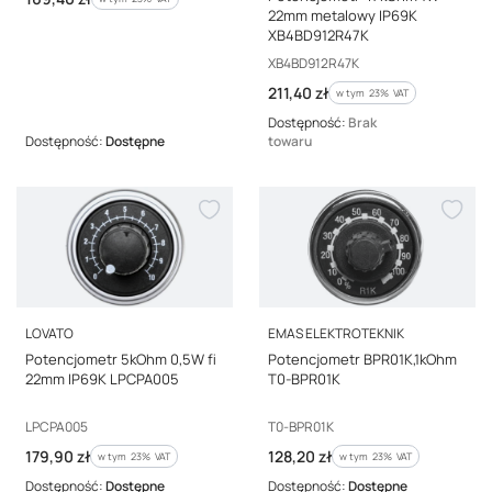
22mm metalowy IP69K
XB4BD912R47K
Kod producenta
XB4BD912R47K
Cena brutto
211,40 zł
w tym %s VAT
w tym
23%
VAT
Dostępność:
Brak
Dostępność:
Dostępne
towaru
PRODUCENT
PRODUCENT
LOVATO
EMAS ELEKTROTEKNIK
Potencjometr 5kOhm 0,5W fi
Potencjometr BPR01K,1kOhm
22mm IP69K LPCPA005
T0-BPR01K
Kod producenta
Kod producenta
LPCPA005
T0-BPR01K
Cena brutto
Cena brutto
179,90 zł
128,20 zł
w tym %s VAT
w tym %s VAT
w tym
23%
VAT
w tym
23%
VAT
Dostępność:
Dostępne
Dostępność:
Dostępne