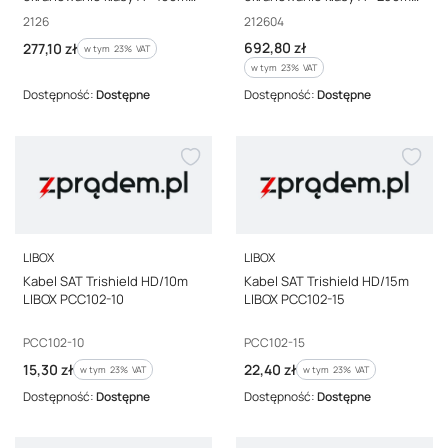
(rolka kartonowa) 2126
(pull box) 212604
Kod producenta
Kod producenta
2126
212604
Cena brutto
Cena brutto
692,80 zł
277,10 zł
w tym %s VAT
w tym
23%
VAT
w tym %s VAT
w tym
23%
VAT
Dostępność:
Dostępne
Dostępność:
Dostępne
PRODUCENT
PRODUCENT
LIBOX
LIBOX
Kabel SAT Trishield HD/10m
Kabel SAT Trishield HD/15m
LIBOX PCC102-10
LIBOX PCC102-15
Kod producenta
Kod producenta
PCC102-10
PCC102-15
Cena brutto
Cena brutto
15,30 zł
22,40 zł
w tym %s VAT
w tym %s VAT
w tym
23%
VAT
w tym
23%
VAT
Dostępność:
Dostępne
Dostępność:
Dostępne