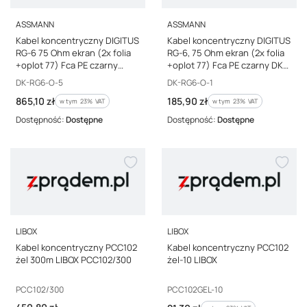
PRODUCENT
PRODUCENT
ASSMANN
ASSMANN
Kabel koncentryczny DIGITUS
Kabel koncentryczny DIGITUS
RG-6 75 Ohm ekran (2x folia
RG-6, 75 Ohm ekran (2x folia
+oplot 77) Fca PE czarny
+oplot 77) Fca PE czarny DK-
szpula DK-RG6-O-5 /500m/
RG6-O-1 /100m/
Kod producenta
Kod producenta
DK-RG6-O-5
DK-RG6-O-1
Cena brutto
Cena brutto
865,10 zł
185,90 zł
w tym %s VAT
w tym %s VAT
w tym
23%
VAT
w tym
23%
VAT
Dostępność:
Dostępne
Dostępność:
Dostępne
PRODUCENT
PRODUCENT
LIBOX
LIBOX
Kabel koncentryczny PCC102
Kabel koncentryczny PCC102
żel 300m LIBOX PCC102/300
żel-10 LIBOX
Kod producenta
Kod producenta
PCC102/300
PCC102GEL-10
Cena brutto