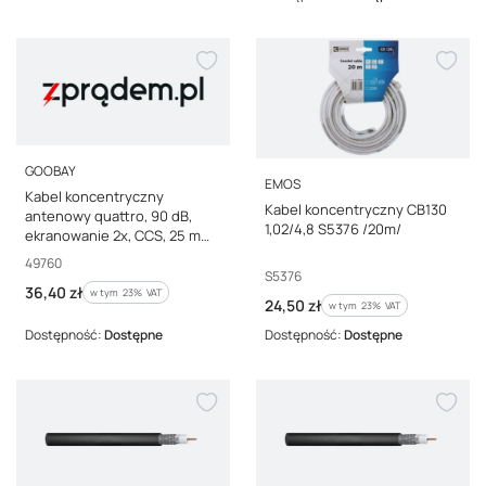
PRODUCENT
GOOBAY
PRODUCENT
EMOS
Kabel koncentryczny
Kabel koncentryczny CB130
antenowy quattro, 90 dB,
1,02/4,8 S5376 /20m/
ekranowanie 2x, CCS, 25 m
49760
Kod producenta
49760
Kod producenta
S5376
Cena brutto
36,40 zł
w tym %s VAT
w tym
23%
VAT
Cena brutto
24,50 zł
w tym %s VAT
w tym
23%
VAT
Dostępność:
Dostępne
Dostępność:
Dostępne