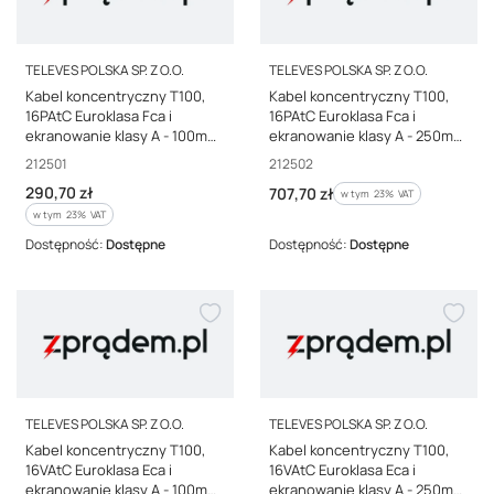
PRODUCENT
PRODUCENT
TELEVES POLSKA SP. Z O.O.
TELEVES POLSKA SP. Z O.O.
Kabel koncentryczny T100,
Kabel koncentryczny T100,
16PAtC Euroklasa Fca i
16PAtC Euroklasa Fca i
ekranowanie klasy A - 100m
ekranowanie klasy A - 250m
(rolka plastikowa) 212501
(rolka drewniana) 212502
Kod producenta
Kod producenta
212501
212502
Cena brutto
290,70 zł
Cena brutto
707,70 zł
w tym %s VAT
w tym
23%
VAT
w tym %s VAT
w tym
23%
VAT
Dostępność:
Dostępne
Dostępność:
Dostępne
PRODUCENT
PRODUCENT
TELEVES POLSKA SP. Z O.O.
TELEVES POLSKA SP. Z O.O.
Kabel koncentryczny T100,
Kabel koncentryczny T100,
16VAtC Euroklasa Eca i
16VAtC Euroklasa Eca i
ekranowanie klasy A - 100m
ekranowanie klasy A - 250m