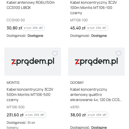
Kabel antenowy RG6U/50m
Kabel koncentryczny 3C2V
CCS100 LIBOX
100m Montis MT106-100
czarny
Kod producenta
Kod producenta
CCS100-50
MT106-100
Cena brutto
Cena brutto
30,80 zł
45,40 zł
w tym %s VAT
w tym %s VAT
w tym
23%
VAT
w tym
23%
VAT
Dostępność:
Dostępne
Dostępność:
Dostępne
PRODUCENT
PRODUCENT
MONTIS
GOOBAY
Kabel koncentryczny 3C2V
Kabel koncentryczny
500m Montis MT106-500
antenowy quattro
czarny
ekranowanie 4x, 120 Db CCS
20 m 49761
Kod producenta
Kod producenta
MT106-500
49761
Cena brutto
Cena brutto
231,60 zł
38,00 zł
w tym %s VAT
w tym %s VAT
w tym
23%
VAT
w tym
23%
VAT
Dostępność:
Brak
towaru
Dostępność:
Dostępne