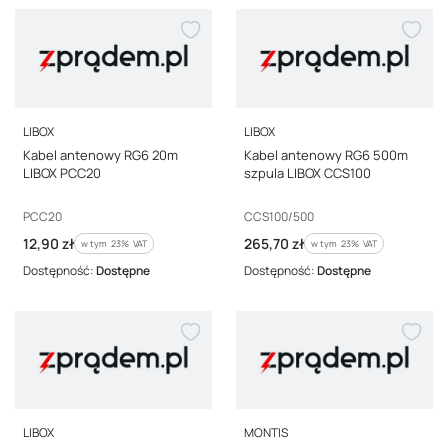
PRODUCENT
PRODUCENT
LIBOX
LIBOX
Kabel antenowy RG6 20m
Kabel antenowy RG6 500m
LIBOX PCC20
szpula LIBOX CCS100
Kod producenta
Kod producenta
PCC20
CCS100/500
Cena brutto
Cena brutto
12,90 zł
265,70 zł
w tym %s VAT
w tym %s VAT
w tym
23%
VAT
w tym
23%
VAT
Dostępność:
Dostępne
Dostępność:
Dostępne
PRODUCENT
PRODUCENT
LIBOX
MONTIS