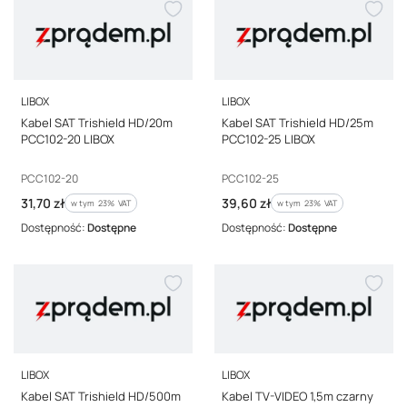
PRODUCENT
PRODUCENT
LIBOX
LIBOX
Kabel SAT Trishield HD/20m
Kabel SAT Trishield HD/25m
PCC102-20 LIBOX
PCC102-25 LIBOX
Kod producenta
Kod producenta
PCC102-20
PCC102-25
Cena brutto
Cena brutto
31,70 zł
39,60 zł
w tym %s VAT
w tym %s VAT
w tym
23%
VAT
w tym
23%
VAT
Dostępność:
Dostępne
Dostępność:
Dostępne
PRODUCENT
PRODUCENT
LIBOX
LIBOX
Kabel SAT Trishield HD/500m
Kabel TV-VIDEO 1,5m czarny