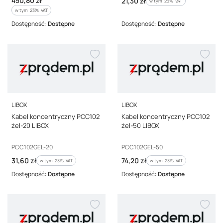
450,80 zł
Cena brutto
21,30 zł
w tym %s VAT
w tym
23%
VAT
w tym %s VAT
w tym
23%
VAT
Dostępność:
Dostępne
Dostępność:
Dostępne
PRODUCENT
PRODUCENT
LIBOX
LIBOX
Kabel koncentryczny PCC102
Kabel koncentryczny PCC102
żel-20 LIBOX
żel-50 LIBOX
Kod producenta
Kod producenta
PCC102GEL-20
PCC102GEL-50
Cena brutto
Cena brutto
31,60 zł
74,20 zł
w tym %s VAT
w tym %s VAT
w tym
23%
VAT
w tym
23%
VAT
Dostępność:
Dostępne
Dostępność:
Dostępne