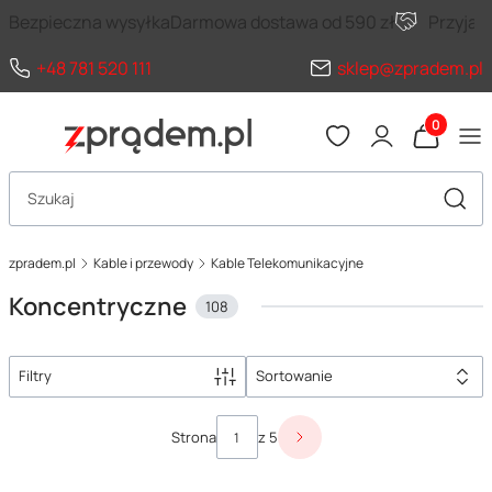
Bezpieczna wysyłka
Darmowa dostawa od 590 zł
Przyja
+48 781 520 111
sklep@zpradem.pl
Produkty 
Otwórz wyszukiwarkę
Szuka
zpradem.pl
Kable i przewody
Kable Telekomunikacyjne
Koncentryczne
108
Filtry
Sortowanie
Lista produktów
Strona
z 5
Następne produkty