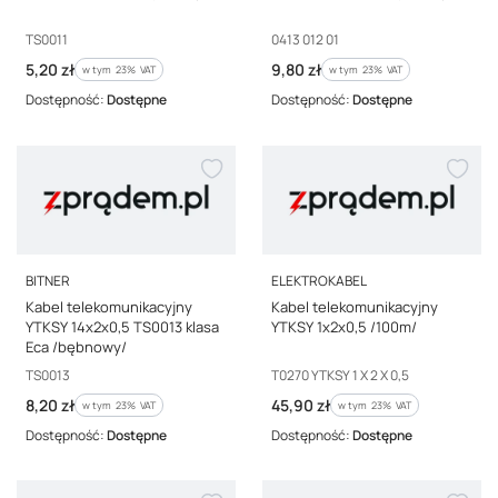
Kod producenta
Kod producenta
TS0011
0413 012 01
Cena brutto
Cena brutto
5,20 zł
9,80 zł
w tym %s VAT
w tym %s VAT
w tym
23%
VAT
w tym
23%
VAT
Dostępność:
Dostępne
Dostępność:
Dostępne
PRODUCENT
PRODUCENT
BITNER
ELEKTROKABEL
Kabel telekomunikacyjny
Kabel telekomunikacyjny
YTKSY 14x2x0,5 TS0013 klasa
YTKSY 1x2x0,5 /100m/
Eca /bębnowy/
Kod producenta
Kod producenta
TS0013
T0270 YTKSY 1 X 2 X 0,5
Cena brutto
Cena brutto
8,20 zł
45,90 zł
w tym %s VAT
w tym %s VAT
w tym
23%
VAT
w tym
23%
VAT
Dostępność:
Dostępne
Dostępność:
Dostępne