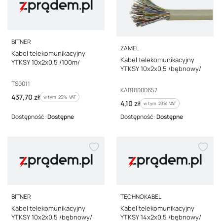
PRODUCENT
BITNER
PRODUCENT
ZAMEL
Kabel telekomunikacyjny
Kabel telekomunikacyjny
YTKSY 10x2x0,5 /100m/
YTKSY 10x2x0,5 /bębnowy/
Kod producenta
TS0011
Kod producenta
KAB10000657
Cena brutto
437,70 zł
w tym %s VAT
w tym
23%
VAT
Cena brutto
4,10 zł
w tym %s VAT
w tym
23%
VAT
Dostępność:
Dostępne
Dostępność:
Dostępne
PRODUCENT
PRODUCENT
BITNER
TECHNOKABEL
Kabel telekomunikacyjny
Kabel telekomunikacyjny
YTKSY 10x2x0,5 /bębnowy/
YTKSY 14x2x0,5 /bębnowy/