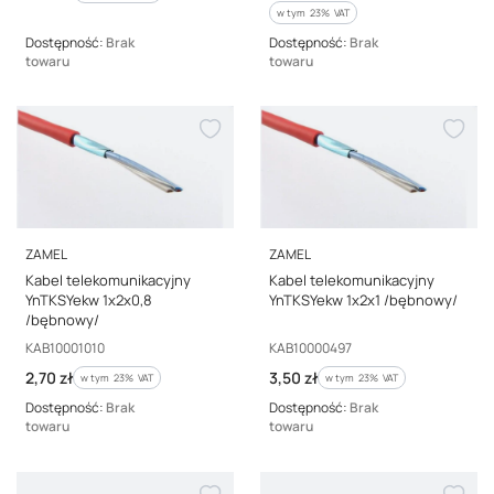
w tym %s VAT
w tym
23%
VAT
Dostępność:
Brak
Dostępność:
Brak
towaru
towaru
PRODUCENT
PRODUCENT
ZAMEL
ZAMEL
Kabel telekomunikacyjny
Kabel telekomunikacyjny
YnTKSYekw 1x2x0,8
YnTKSYekw 1x2x1 /bębnowy/
/bębnowy/
Kod producenta
Kod producenta
KAB10001010
KAB10000497
Cena brutto
Cena brutto
2,70 zł
3,50 zł
w tym %s VAT
w tym %s VAT
w tym
23%
VAT
w tym
23%
VAT
Dostępność:
Brak
Dostępność:
Brak
towaru
towaru