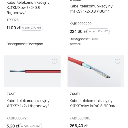
Kabel telekomunikacyjny
Kabel telekomunikacyjny
XzTKMXpw 7x2x0,8
YnTKSY 1x2x0,8 /100m/
/bębnowy/
Kod producenta
TP0025
Kod producenta
KAB10000490
Cena brutto
11,00 zł
w tym %s VAT
w tym
23%
VAT
Cena brutto
224,30 zł
w tym %s VAT
w tym
23%
VAT
Dostępność:
Brak
Dostępność:
Dostępne
towaru
PRODUCENT
PRODUCENT
ZAMEL
ZAMEL
Kabel telekomunikacyjny
Kabel telekomunikacyjny
YnTKSY 1x2x1 /bębnowy/
YnTKSYekw 1x2x0,8 /100m/
Kod producenta
Kod producenta
KAB10000491
KAB10001010
Cena brutto
Cena brutto
266,40 zł
3,20 zł
w tym %s VAT
w tym
23%
VAT