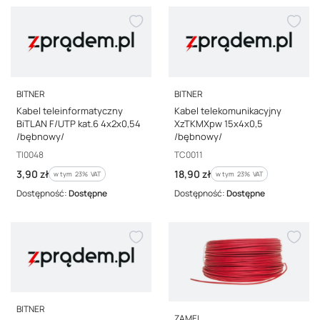
PRODUCENT
PRODUCENT
BITNER
BITNER
Kabel teleinformatyczny
Kabel telekomunikacyjny
BiTLAN F/UTP kat.6 4x2x0,54
XzTKMXpw 15x4x0,5
/bębnowy/
/bębnowy/
Kod producenta
Kod producenta
TI0048
TC0011
Cena brutto
Cena brutto
3,90 zł
18,90 zł
w tym %s VAT
w tym %s VAT
w tym
23%
VAT
w tym
23%
VAT
Dostępność:
Dostępne
Dostępność:
Dostępne
PRODUCENT
BITNER
PRODUCENT
ZAMEL