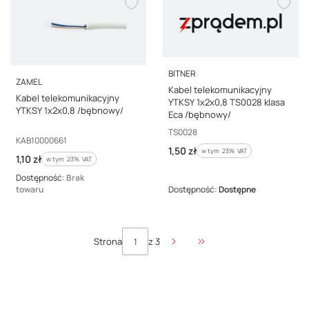
PRODUCENT
BITNER
PRODUCENT
ZAMEL
Kabel telekomunikacyjny
Kabel telekomunikacyjny
YTKSY 1x2x0,8 TS0028 klasa
YTKSY 1x2x0,8 /bębnowy/
Eca /bębnowy/
Kod producenta
TS0028
Kod producenta
KAB10000661
Cena brutto
1,50 zł
w tym %s VAT
w tym
23%
VAT
Cena brutto
1,10 zł
w tym %s VAT
w tym
23%
VAT
Dostępność:
Brak
towaru
Dostępność:
Dostępne
Strona
z 3
Przejdź do ostatniej stro