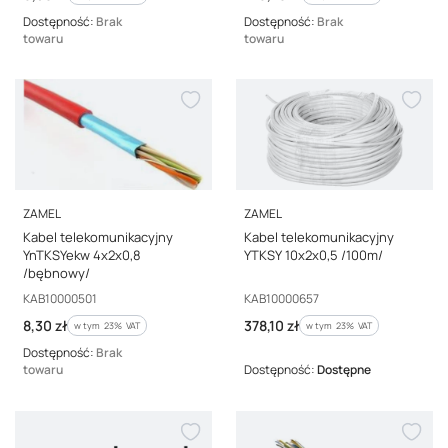
Dostępność:
Brak
Dostępność:
Brak
towaru
towaru
PRODUCENT
PRODUCENT
ZAMEL
ZAMEL
Kabel telekomunikacyjny
Kabel telekomunikacyjny
YnTKSYekw 4x2x0,8
YTKSY 10x2x0,5 /100m/
/bębnowy/
Kod producenta
Kod producenta
KAB10000501
KAB10000657
Cena brutto
Cena brutto
8,30 zł
378,10 zł
w tym %s VAT
w tym %s VAT
w tym
23%
VAT
w tym
23%
VAT
Dostępność:
Brak
towaru
Dostępność:
Dostępne