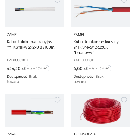
PRODUCENT
PRODUCENT
ZAMEL
ZAMEL
Kabel telekomunikacyjny
Kabel telekomunikacyjny
YnTKSYekw 2x2x0,8 /100m/
YnTKSYekw 2x2x0,8
/bębnowy/
Kod producenta
Kod producenta
KAB10001011
KAB10001011
Cena brutto
Cena brutto
434,30 zł
4,60 zł
w tym %s VAT
w tym %s VAT
w tym
23%
VAT
w tym
23%
VAT
Dostępność:
Brak
Dostępność:
Brak
towaru
towaru
PRODUCENT
PRODUCENT
ZAMEL
TECHNOKABEL