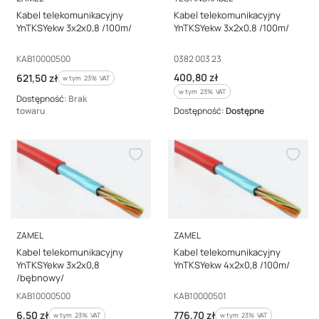
Kabel telekomunikacyjny
Kabel telekomunikacyjny
YnTKSYekw 3x2x0,8 /100m/
YnTKSYekw 3x2x0,8 /100m/
Kod producenta
Kod producenta
KAB10000500
0382 003 23
Cena brutto
Cena brutto
400,80 zł
621,50 zł
w tym %s VAT
w tym
23%
VAT
w tym %s VAT
w tym
23%
VAT
Dostępność:
Brak
towaru
Dostępność:
Dostępne
PRODUCENT
PRODUCENT
ZAMEL
ZAMEL
Kabel telekomunikacyjny
Kabel telekomunikacyjny
YnTKSYekw 3x2x0,8
YnTKSYekw 4x2x0,8 /100m/
/bębnowy/
Kod producenta
Kod producenta
KAB10000500
KAB10000501
Cena brutto
Cena brutto
6,50 zł
776,70 zł
w tym %s VAT
w tym %s VAT
w tym
23%
VAT
w tym
23%
VAT