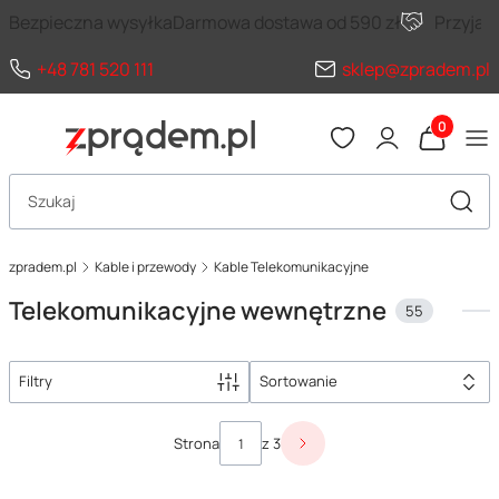
Bezpieczna wysyłka
Darmowa dostawa od 590 zł
Przyja
+48 781 520 111
sklep@zpradem.pl
Produkty 
Otwórz wyszukiwarkę
Szuka
zpradem.pl
Kable i przewody
Kable Telekomunikacyjne
Telekomunikacyjne wewnętrzne
55
Filtry
Sortowanie
Lista produktów
Strona
z 3
Następne produkty