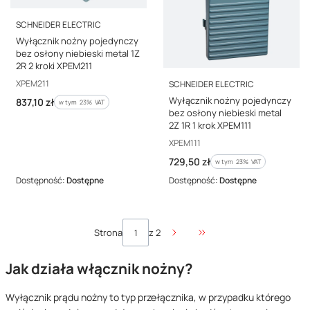
PRODUCENT
SCHNEIDER ELECTRIC
Wyłącznik nożny pojedynczy
bez osłony niebieski metal 1Z
2R 2 kroki XPEM211
PRODUCENT
Kod producenta
XPEM211
SCHNEIDER ELECTRIC
Wyłącznik nożny pojedynczy
Cena brutto
837,10 zł
w tym %s VAT
w tym
23%
VAT
bez osłony niebieski metal
2Z 1R 1 krok XPEM111
Kod producenta
XPEM111
Cena brutto
729,50 zł
w tym %s VAT
w tym
23%
VAT
Dostępność:
Dostępne
Dostępność:
Dostępne
Strona
z 2
Przejdź do ostatniej stro
Jak działa włącznik nożny?
Wyłącznik prądu nożny to typ przełącznika, w przypadku którego