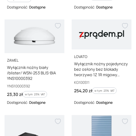
Dostępność:
Dostępne
Dostępność:
Dostępne
PRODUCENT
LOVATO
PRODUCENT
ZAMEL
Wyłącznik nożny pojedynczy
Wyłącznik nożny biały
bez osłony bez blokady
/blister/ WSN-253 BLIS-BIA
tworzywo 1Z 1R migowy
YNS10000392
KG100S11
Kod producenta
KG100S11
Kod producenta
YNS10000392
Cena brutto
254,20 zł
w tym %s VAT
w tym
23%
VAT
Cena brutto
23,30 zł
w tym %s VAT
w tym
23%
VAT
Dostępność:
Dostępne
Dostępność:
Dostępne