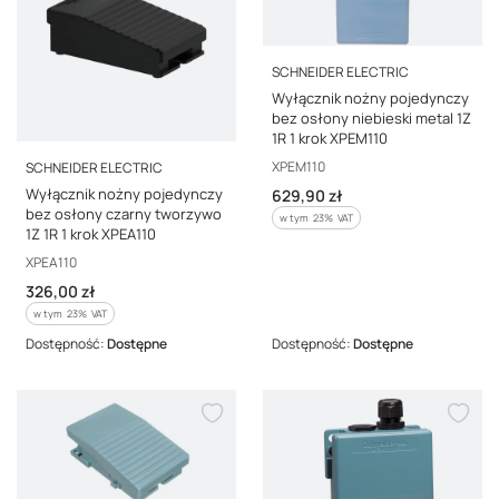
PRODUCENT
SCHNEIDER ELECTRIC
Wyłącznik nożny pojedynczy
bez osłony niebieski metal 1Z
1R 1 krok XPEM110
PRODUCENT
Kod producenta
XPEM110
SCHNEIDER ELECTRIC
Wyłącznik nożny pojedynczy
Cena brutto
629,90 zł
bez osłony czarny tworzywo
w tym %s VAT
w tym
23%
VAT
1Z 1R 1 krok XPEA110
Kod producenta
XPEA110
Cena brutto
326,00 zł
w tym %s VAT
w tym
23%
VAT
Dostępność:
Dostępne
Dostępność:
Dostępne