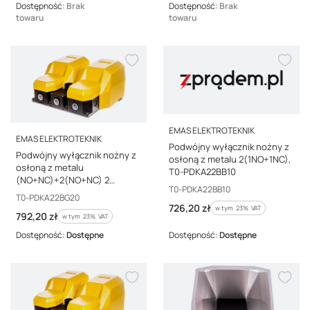
Dostępność:
Brak
Dostępność:
Brak
towaru
towaru
PRODUCENT
EMAS ELEKTROTEKNIK
PRODUCENT
EMAS ELEKTROTEKNIK
Podwójny wyłącznik nożny z
Podwójny wyłącznik nożny z
osłoną z metalu 2(1NO+1NC),
osłoną z metalu
T0-PDKA22BB10
(NO+NC)+2(NO+NC) 2
Kod producenta
T0-PDKA22BB10
prędkości, T0-PDKA22BG20
Kod producenta
T0-PDKA22BG20
Cena brutto
726,20 zł
w tym %s VAT
w tym
23%
VAT
Cena brutto
792,20 zł
w tym %s VAT
w tym
23%
VAT
Dostępność:
Dostępne
Dostępność:
Dostępne