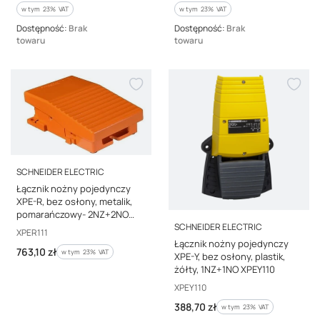
w tym %s VAT
w tym %s VAT
w tym
23%
VAT
w tym
23%
VAT
Dostępność:
Brak
Dostępność:
Brak
towaru
towaru
PRODUCENT
SCHNEIDER ELECTRIC
Łącznik nożny pojedynczy
XPE-R, bez osłony, metalik,
pomarańczowy- 2NZ+2NO
PRODUCENT
SCHNEIDER ELECTRIC
XPER111
Kod producenta
XPER111
Łącznik nożny pojedynczy
Cena brutto
763,10 zł
w tym %s VAT
w tym
23%
VAT
XPE-Y, bez osłony, plastik,
żółty, 1NZ+1NO XPEY110
Kod producenta
XPEY110
Cena brutto
388,70 zł
w tym %s VAT
w tym
23%
VAT