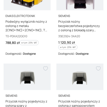
PRODUCENT
PRODUCENT
EMAS ELEKTROTEKNIK
SIEMENS
Podwójny wyłącznik nożny z
Przycisk nożny
osłoną z metalu
bezpieczeństwa pojedynczy
2(1NO+1NC)+2(1NO+1NC), T0-
z osłoną z blokadą szary
PDKA22GG10
metal 2Z 2R 2 kroki IP65
Kod producenta
Kod producenta
T0-PDKA22GG10
3SE2924-3AA20
3SE2924-3AA20
Cena brutto
Cena brutto
1 120,90 zł
788,80 zł
w tym %s VAT
w tym
23%
VAT
w tym %s VAT
w tym
23%
VAT
Dostępność:
Dostępne
Dostępność:
Dostępne
PRODUCENT
PRODUCENT
SIEMENS
SIEMENS
Przycisk nożny pojedynczy z
Przycisk nożny pojedynczy z
osłoną szary z
osłoną z samopowrotem