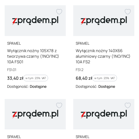
PRODUCENT
PRODUCENT
SPAMEL
SPAMEL
Wyłącznik nożny 105X78 z
Wyłącznik nożny 140X66
tworzywa czarny (1NO/1NC)
aluminiowy czarny (1NO/1NC)
10A FS01
10A FS2
Kod producenta
Kod producenta
FS\01
FS\2
Cena brutto
Cena brutto
33,40 zł
68,40 zł
w tym %s VAT
w tym %s VAT
w tym
23%
VAT
w tym
23%
VAT
Dostępność:
Dostępne
Dostępność:
Dostępne
PRODUCENT
PRODUCENT
SPAMEL
SPAMEL