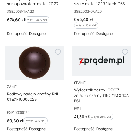
samopowrotem metal 2Z 2R 1
szary metal 1Z 1R 1 krok IP65
krok IP65 3SE2903-1AA20
3SE2902-0AA20
Kod producenta
Kod producenta
3SE2903-1AA20
3SE2902-0AA20
Cena brutto
Cena brutto
646,40 zł
674,60 zł
w tym %s VAT
w tym
23%
VAT
w tym %s VAT
w tym
23%
VAT
Dostępność:
Dostępne
Dostępność:
Dostępne
PRODUCENT
SPAMEL
PRODUCENT
ZAMEL
Wyłącznik nożny 102X67
Radiowy nadajnik nożny RNL-
żelazny czarny (1NO/1NC) 10A
01 EXF10000029
FS1
Kod producenta
FS\1
Kod producenta
EXF10000029
Cena brutto
41,30 zł
w tym %s VAT
w tym
23%
VAT
Cena brutto
89,60 zł
w tym %s VAT
w tym
23%
VAT
Dostępność:
Dostępne
Dostępność:
Dostępne