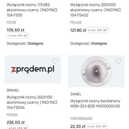
Wyłącznik nożny 175X82
Wyłącznik nożny 200X100
aluminiowy czarny (1NO/1NC)
aluminiowy czarny (1NO/1NC)
15A FS3S
15A FS402
Kod producenta
Kod producenta
FS\3S
FS\402
Cena brutto
106,60 zł
Cena brutto
121,80 zł
w tym %s VAT
w tym
23%
VAT
w tym %s VAT
w tym
23%
VAT
Dostępność:
Dostępne
Dostępność:
Dostępne
PRODUCENT
SPAMEL
PRODUCENT
ZAMEL
Wyłącznik nożny 200X100
Wyłącznik nożny bezbarwny
aluminiowy czarny (1NO/1NC)
WSN-253-BZB YNS10000400
15A FS504
Kod producenta
FS\504
Kod producenta
YNS10000400
Cena brutto
236,00 zł
Cena brutto
22,30 zł
w tym %s VAT
w tym
23%
VAT
w tym %s VAT
w tym
23%
VAT