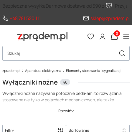
Bezpieczna wysyłka
Darmowa dostawa od 590 zł
Przyja
+48 781 520 111
sklep@zpradem.pl
Produkty 
Otwórz wyszukiwarkę
Szuka
zpradem.pl
Aparatura elektryczna
Elementy sterowania i sygnalizacji
Wyłączniki nożne
46
Wyłączniki nożne nazywane potocznie pedałami to rozwiązania
stosowane nie tylko w pojazdach mechanicznych, ale także
maszynach stacjonarnych. Wykorzystuje się je bowiem wszędzie
Rozwiń
tam, gdzie sterowanie przy pomocy rąk jest niemożliwe lub
niewygodne, a przełącznik nożny pozwala uruchomić lub zatrzymać
maszynę, w zależności od aktualnych potrzeb.
Filtry
Sortowanie