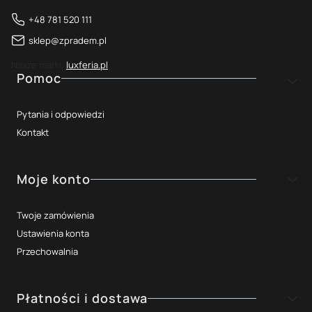
+48 781 520 111
sklep@zpradem.pl
Nasze marki:
luxferia.pl
Linki w stopce
Pomoc
Pytania i odpowiedzi
Kontakt
Moje konto
Twoje zamówienia
Ustawienia konta
Przechowalnia
Płatności i dostawa