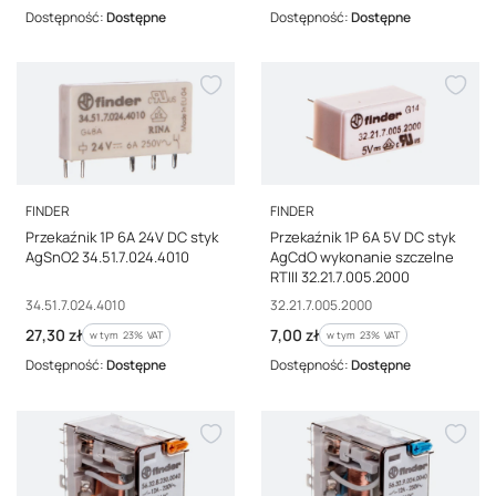
Dostępność:
Dostępne
Dostępność:
Dostępne
PRODUCENT
PRODUCENT
FINDER
FINDER
Przekaźnik 1P 6A 24V DC styk
Przekaźnik 1P 6A 5V DC styk
AgSnO2 34.51.7.024.4010
AgCdO wykonanie szczelne
RTIII 32.21.7.005.2000
Kod producenta
Kod producenta
34.51.7.024.4010
32.21.7.005.2000
Cena brutto
Cena brutto
27,30 zł
7,00 zł
w tym %s VAT
w tym %s VAT
w tym
23%
VAT
w tym
23%
VAT
Dostępność:
Dostępne
Dostępność:
Dostępne