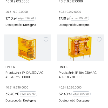
40.31.9.012.0000
40.51.9.012.0000
Kod producenta
Kod producenta
40.31.9.012.0000
40.51.9.012.0000
Cena brutto
Cena brutto
17,10 zł
17,10 zł
w tym %s VAT
w tym %s VAT
w tym
23%
VAT
w tym
23%
VAT
Dostępność:
Dostępne
Dostępność:
Dostępne
PRODUCENT
PRODUCENT
FINDER
FINDER
Przekaźnik 1P 10A 230V AC
Przekaźnik 1P 10A 230V AC
40.31.8.230.0000
40.51.8.230.0000
Kod producenta
Kod producenta
40.31.8.230.0000
40.51.8.230.0000
Cena brutto
Cena brutto
32,40 zł
32,40 zł
w tym %s VAT
w tym %s VAT
w tym
23%
VAT
w tym
23%
VAT
Dostępność:
Dostępne
Dostępność:
Dostępne