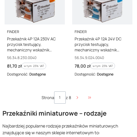
PRODUCENT
PRODUCENT
FINDER
FINDER
Przekaźnik 4P 12A 230V AC
Przekaźnik 4P 12A 24V DC
przycisk testujący,
przycisk testujący,
mechaniczny wskaźnik
mechaniczny wskaźnik
zadziałania 56.34.8.230.0040
zadziałania 56.34.9.024.0040
Kod producenta
Kod producenta
56.34.8.230.0040
56.34.9.024.0040
Cena brutto
Cena brutto
81,70 zł
78,00 zł
w tym %s VAT
w tym %s VAT
w tym
23%
VAT
w tym
23%
VAT
Dostępność:
Dostępne
Dostępność:
Dostępne
Strona
z 8
Przejdź do ostatniej stro
Przekaźniki miniaturowe – rodzaje
Najbardziej popularne rodzaje przekaźników miniaturowych
znajdujące się w naszym sklepie internetowym to: