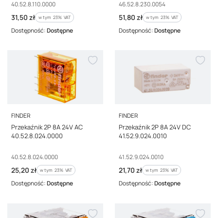
Kod producenta
Kod producenta
40.52.8.110.0000
46.52.8.230.0054
Cena brutto
Cena brutto
31,50 zł
51,80 zł
w tym %s VAT
w tym %s VAT
w tym
23%
VAT
w tym
23%
VAT
Dostępność:
Dostępne
Dostępność:
Dostępne
PRODUCENT
PRODUCENT
FINDER
FINDER
Przekaźnik 2P 8A 24V AC
Przekaźnik 2P 8A 24V DC
40.52.8.024.0000
41.52.9.024.0010
Kod producenta
Kod producenta
40.52.8.024.0000
41.52.9.024.0010
Cena brutto
Cena brutto
25,20 zł
21,70 zł
w tym %s VAT
w tym %s VAT
w tym
23%
VAT
w tym
23%
VAT
Dostępność:
Dostępne
Dostępność:
Dostępne