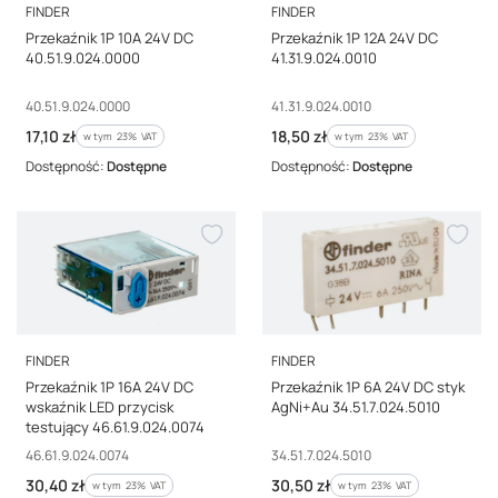
PRODUCENT
PRODUCENT
FINDER
FINDER
Przekaźnik 1P 10A 24V DC
Przekaźnik 1P 12A 24V DC
40.51.9.024.0000
41.31.9.024.0010
Kod producenta
Kod producenta
40.51.9.024.0000
41.31.9.024.0010
Cena brutto
Cena brutto
17,10 zł
18,50 zł
w tym %s VAT
w tym %s VAT
w tym
23%
VAT
w tym
23%
VAT
Dostępność:
Dostępne
Dostępność:
Dostępne
PRODUCENT
PRODUCENT
FINDER
FINDER
Przekaźnik 1P 16A 24V DC
Przekaźnik 1P 6A 24V DC styk
wskaźnik LED przycisk
AgNi+Au 34.51.7.024.5010
testujący 46.61.9.024.0074
Kod producenta
Kod producenta
46.61.9.024.0074
34.51.7.024.5010
Cena brutto
Cena brutto
30,40 zł
30,50 zł
w tym %s VAT
w tym %s VAT
w tym
23%
VAT
w tym
23%
VAT