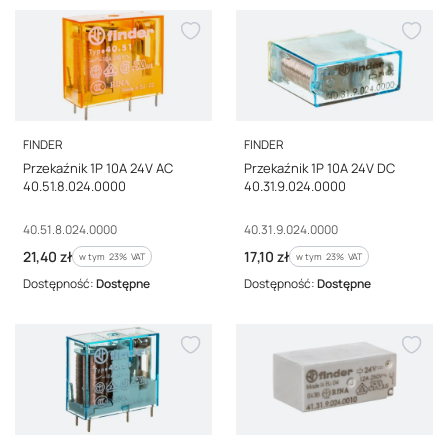
PRODUCENT
PRODUCENT
FINDER
FINDER
Przekaźnik 1P 10A 24V AC
Przekaźnik 1P 10A 24V DC
40.51.8.024.0000
40.31.9.024.0000
Kod producenta
Kod producenta
40.51.8.024.0000
40.31.9.024.0000
Cena brutto
Cena brutto
21,40 zł
17,10 zł
w tym %s VAT
w tym %s VAT
w tym
23%
VAT
w tym
23%
VAT
Dostępność:
Dostępne
Dostępność:
Dostępne