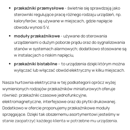
p
rzekaźniki przemysłowe
- świetnie się sprawdzają jako
sterowniki regulujące pracę różnego rodzaju urządzeń, np.
kaloryferów; są używane w miejscach, gdzie napięcie
obwodu wynosi 5 V,
m
oduł
y
przekaźnikow
e
- używane do sterowania
urządzeniami o dużym poborze prądu oraz do sygnalizowania
stanów w systemach alarmowych; dodatkowo stosowane są
w instalacjach o niskim napięciu,
p
rzekaźniki
bistabilne
– to urządzenia dzięki którym można
wyłączać lub włączać obwód elektryczny w kilku miejscach.
Nasza hurtownia elektryczna w tej podkategorii oprócz wyżej
wymienionych rodzajów przekaźników miniaturowych oferuje
również: przekaźniki czasowe jednofunkcyjne,
elektromagnetyczne, interfejsowe oraz do płytki drukowanej.
Dodatkowo w ofercie proponujemy przekaźnikowe moduły
sprzęgające. Dzięki tak obszernemu asortymentowi jesteśmy w
stanie zaopatrzyć każdego klienta w potrzebne mu urządzenia.