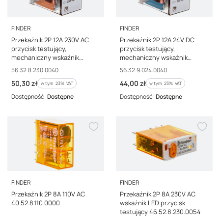
PRODUCENT
PRODUCENT
FINDER
FINDER
Przekaźnik 2P 12A 230V AC
Przekaźnik 2P 12A 24V DC
przycisk testujący,
przycisk testujący,
mechaniczny wskaźnik
mechaniczny wskaźnik
zadziałania 56.32.8.230.0040
zadziałania 56.32.9.024.0040
Kod producenta
Kod producenta
56.32.8.230.0040
56.32.9.024.0040
Cena brutto
Cena brutto
50,30 zł
44,00 zł
w tym %s VAT
w tym %s VAT
w tym
23%
VAT
w tym
23%
VAT
Dostępność:
Dostępne
Dostępność:
Dostępne
PRODUCENT
PRODUCENT
FINDER
FINDER
Przekaźnik 2P 8A 110V AC
Przekaźnik 2P 8A 230V AC
40.52.8.110.0000
wskaźnik LED przycisk
testujący 46.52.8.230.0054