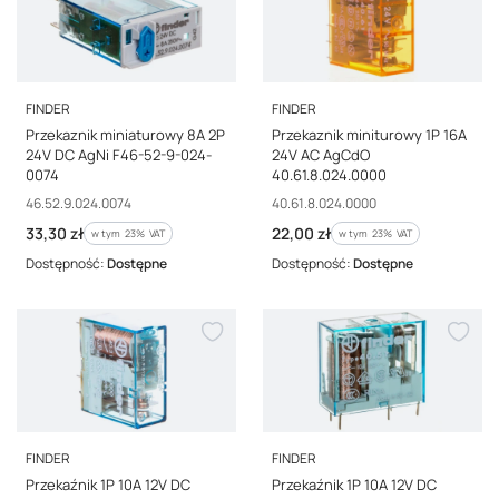
PRODUCENT
PRODUCENT
FINDER
FINDER
Przekaznik miniaturowy 8A 2P
Przekaznik miniturowy 1P 16A
24V DC AgNi F46-52-9-024-
24V AC AgCdO
0074
40.61.8.024.0000
Kod producenta
Kod producenta
46.52.9.024.0074
40.61.8.024.0000
Cena brutto
Cena brutto
33,30 zł
22,00 zł
w tym %s VAT
w tym %s VAT
w tym
23%
VAT
w tym
23%
VAT
Dostępność:
Dostępne
Dostępność:
Dostępne
PRODUCENT
PRODUCENT
FINDER
FINDER
Przekaźnik 1P 10A 12V DC
Przekaźnik 1P 10A 12V DC