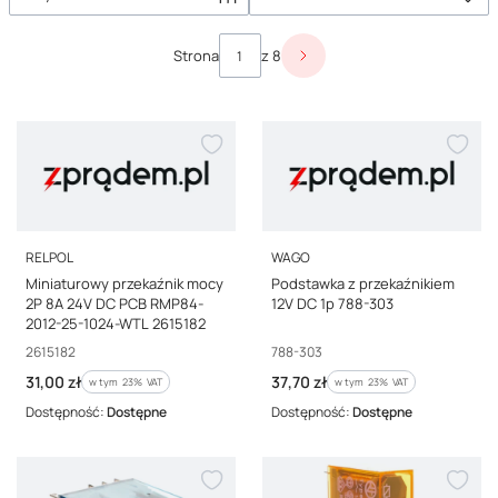
innych automatycznych systemach. Zpradem.pl posiada najlepszej
jakości przekaźniki miniaturowe, które zdecydowanie wyróżniają się
Lista produktów
na tle konkurencji pod względem żywotności i bezpieczeństwa.
Strona
z 8
Następne produkty
Zwiń
PRODUCENT
PRODUCENT
RELPOL
WAGO
Miniaturowy przekaźnik mocy
Podstawka z przekaźnikiem
2P 8A 24V DC PCB RMP84-
12V DC 1p 788-303
2012-25-1024-WTL 2615182
Kod producenta
Kod producenta
2615182
788-303
Cena brutto
Cena brutto
31,00 zł
37,70 zł
w tym %s VAT
w tym %s VAT
w tym
23%
VAT
w tym
23%
VAT
Dostępność:
Dostępne
Dostępność:
Dostępne