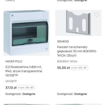
towaru
Dostępność:
Dostępne
PRODUCENT
SIEMENS
Kieszeń na schematy
głębokość 30 mm 8GK9910-
1KK24 /25szt/
PRODUCENT
Kod producenta
8GK9910-1KK24
HAGER POLO
IC2 Rozdzielnica 1x8M n/t,
Cena brutto
55,00 zł
w tym %s VAT
w tym
23%
VAT
IP40, drzwi transparentne
VD108TP
Kod producenta
VD108TP
Cena brutto
37,10 zł
w tym %s VAT
w tym
23%
VAT
Dostępność:
Dostępne
Dostępność:
Dostępne