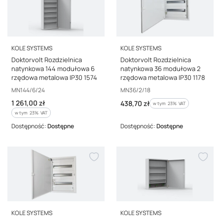
PRODUCENT
PRODUCENT
KOLE SYSTEMS
KOLE SYSTEMS
Doktorvolt Rozdzielnica
Doktorvolt Rozdzielnica
natynkowa 144 modułowa 6
natynkowa 36 modułowa 2
rzędowa metalowa IP30 1574
rzędowa metalowa IP30 1178
Kod producenta
Kod producenta
MN144/6/24
MN36/2/18
Cena brutto
1 261,00 zł
Cena brutto
438,70 zł
w tym %s VAT
w tym
23%
VAT
w tym %s VAT
w tym
23%
VAT
Dostępność:
Dostępne
Dostępność:
Dostępne
PRODUCENT
PRODUCENT
KOLE SYSTEMS
KOLE SYSTEMS