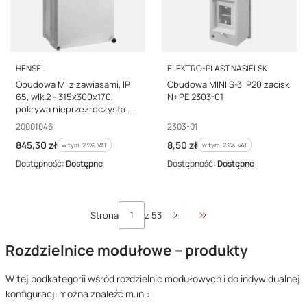
PRODUCENT
PRODUCENT
HENSEL
ELEKTRO-PLAST NASIELSK
Obudowa Mi z zawiasami, IP
Obudowa MINI S-3 IP20 zacisk
65, wlk.2 - 315x300x170,
N+PE 2303-01
pokrywa nieprzezroczysta Mi
9201 20001046
Kod producenta
Kod producenta
20001046
2303-01
Cena brutto
Cena brutto
845,30 zł
8,50 zł
w tym %s VAT
w tym %s VAT
w tym
23%
VAT
w tym
23%
VAT
Dostępność:
Dostępne
Dostępność:
Dostępne
Strona
z 53
Przejdź do ostatniej str
Rozdzielnice modułowe – produkty
W tej podkategorii wśród rozdzielnic modułowych i do indywidualnej
konfiguracji można znaleźć m.in.: