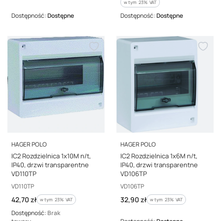
w tym %s VAT
w tym
23%
VAT
Dostępność:
Dostępne
Dostępność:
Dostępne
PRODUCENT
PRODUCENT
HAGER POLO
HAGER POLO
IC2 Rozdzielnica 1x10M n/t,
IC2 Rozdzielnica 1x6M n/t,
IP40, drzwi transparentne
IP40, drzwi transparentne
VD110TP
VD106TP
Kod producenta
Kod producenta
VD110TP
VD106TP
Cena brutto
Cena brutto
42,70 zł
32,90 zł
w tym %s VAT
w tym %s VAT
w tym
23%
VAT
w tym
23%
VAT
Dostępność:
Brak