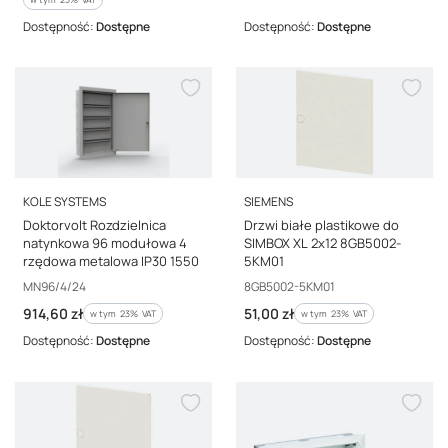
Dostępność:
Dostępne
Dostępność:
Dostępne
PRODUCENT
PRODUCENT
KOLE SYSTEMS
SIEMENS
Doktorvolt Rozdzielnica
Drzwi białe plastikowe do
natynkowa 96 modułowa 4
SIMBOX XL 2x12 8GB5002-
rzędowa metalowa IP30 1550
5KM01
Kod producenta
Kod producenta
MN96/4/24
8GB5002-5KM01
Cena brutto
Cena brutto
914,60 zł
51,00 zł
w tym %s VAT
w tym %s VAT
w tym
23%
VAT
w tym
23%
VAT
Dostępność:
Dostępne
Dostępność:
Dostępne