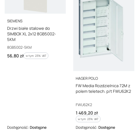
PRODUCENT
SIEMENS
Drzwi białe stalowe do
SIMBOX XL 2x12 8GB5002-
5KM
Kod producenta
8GB5002-5KM
Cena brutto
56,80 zł
w tym %s VAT
w tym
23%
VAT
PRODUCENT
HAGER POLO
FW Media Rozdzielnica 72M z
polem teletech. p/t FWU62K2
Kod producenta
FWU62K2
Cena brutto
1 469,20 zł
w tym %s VAT
w tym
23%
VAT
Dostępność:
Dostępne
Dostępność:
Dostępne