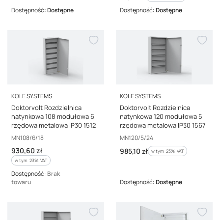
Dostępność:
Dostępne
Dostępność:
Dostępne
PRODUCENT
PRODUCENT
KOLE SYSTEMS
KOLE SYSTEMS
Doktorvolt Rozdzielnica
Doktorvolt Rozdzielnica
natynkowa 108 modułowa 6
natynkowa 120 modułowa 5
rzędowa metalowa IP30 1512
rzędowa metalowa IP30 1567
Kod producenta
Kod producenta
MN108/6/18
MN120/5/24
Cena brutto
930,60 zł
Cena brutto
985,10 zł
w tym %s VAT
w tym
23%
VAT
w tym %s VAT
w tym
23%
VAT
Dostępność:
Brak
towaru
Dostępność:
Dostępne