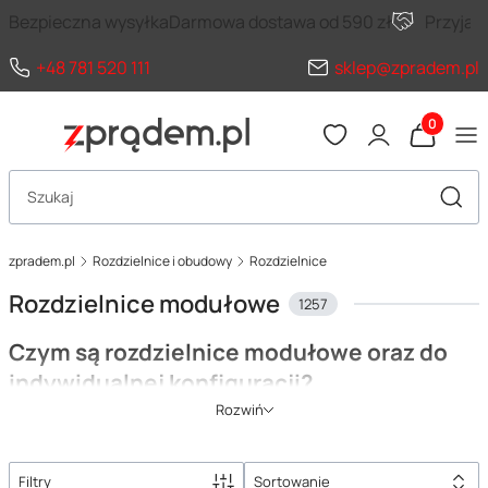
Bezpieczna wysyłka
Darmowa dostawa od 590 zł
Przyja
+48 781 520 111
sklep@zpradem.pl
Produkty 
Otwórz wyszukiwarkę
Szuka
zpradem.pl
Rozdzielnice i obudowy
Rozdzielnice
Rozdzielnice modułowe
1257
Czym są rozdzielnice modułowe oraz do
indywidualnej konfiguracji?
Rozwiń
Głównym zadaniem rozdzielnic modułowych jest ochrona
obwodów elektrycznych przed zanieczyszczeniami i wszelkimi
czynnikami zewnętrznymi.
Dzięki temu urządzenia znajdujące się
Filtry
Sortowanie