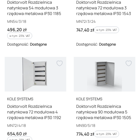
Doktorvolt Rozdzielnica
Doktorvolt Rozdzielnica
natynkowa 54 modułowa 3
natynkowa 72 modułowa 3
rzędowa metalowa IP30 1185
rzędowa metalowa IP30 1543
Kod producenta
Kod producenta
MN54/3/18
MN72/3/24
Cena brutto
496,20 zł
Cena brutto
747,40 zł
w tym %s VAT
w tym
23%
VAT
w tym %s VAT
w tym
23%
VAT
Dostępność:
Dostępne
Dostępność:
Dostępne
PRODUCENT
PRODUCENT
KOLE SYSTEMS
KOLE SYSTEMS
Doktorvolt Rozdzielnica
Doktorvolt Rozdzielnica
natynkowa 72 modułowa 4
natynkowa 90 modułowa 5
rzędowa metalowa IP30 1192
rzędowa metalowa IP30 1505
Kod producenta
Kod producenta
MN72/4/18
MN90/5/18
Cena brutto
654,60 zł
Cena brutto
774,40 zł
w tym %s VAT
w tym
23%
VAT
w tym %s VAT
w tym
23%
VAT