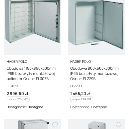
PRODUCENT
PRODUCENT
HAGER POLO
HAGER POLO
Obudowa 1150x850x300mm
Obudowa 800x600x300mm
IP65 bez płyty montażowej
IP65 bez płyty montażowej
poliester Orion+ FL307B
Orion+ FL229B
Kod producenta
Kod producenta
FL307B
FL229B
Cena brutto
Cena brutto
2 996,60 zł
1 465,20 zł
w tym %s VAT
w tym %s VAT
w tym
23%
VAT
w tym
23%
VAT
Dostępność:
Dostępne
Dostępność:
Dostępne