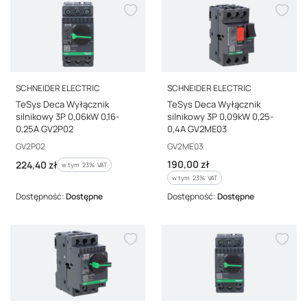
PRODUCENT
PRODUCENT
SCHNEIDER ELECTRIC
SCHNEIDER ELECTRIC
TeSys Deca Wyłącznik
TeSys Deca Wyłącznik
silnikowy 3P 0,06kW 0,16-
silnikowy 3P 0,09kW 0,25-
0,25A GV2P02
0,4A GV2ME03
Kod producenta
Kod producenta
GV2P02
GV2ME03
Cena brutto
Cena brutto
190,00 zł
224,40 zł
w tym %s VAT
w tym
23%
VAT
w tym %s VAT
w tym
23%
VAT
Dostępność:
Dostępne
Dostępność:
Dostępne