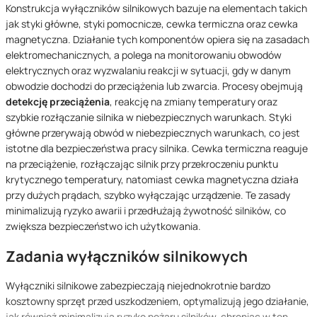
Konstrukcja wyłączników silnikowych bazuje na elementach takich
jak styki główne, styki pomocnicze, cewka termiczna oraz cewka
magnetyczna. Działanie tych komponentów opiera się na zasadach
elektromechanicznych, a polega na monitorowaniu obwodów
elektrycznych oraz wyzwalaniu reakcji w sytuacji, gdy w danym
obwodzie dochodzi do przeciążenia lub zwarcia. Procesy obejmują
detekcję przeciążenia
, reakcję na zmiany temperatury oraz
szybkie rozłączanie silnika w niebezpiecznych warunkach. Styki
główne przerywają obwód w niebezpiecznych warunkach, co jest
istotne dla bezpieczeństwa pracy silnika. Cewka termiczna reaguje
na przeciążenie, rozłączając silnik przy przekroczeniu punktu
krytycznego temperatury, natomiast cewka magnetyczna działa
przy dużych prądach, szybko wyłączając urządzenie. Te zasady
minimalizują ryzyko awarii i przedłużają żywotność silników, co
zwiększa bezpieczeństwo ich użytkowania.
Zadania wyłączników silnikowych
Wyłączniki silnikowe zabezpieczają niejednokrotnie bardzo
kosztowny sprzęt przed uszkodzeniem, optymalizują jego działanie,
jak również minimalizują ryzyko pożaru silników, chroniąc w ten