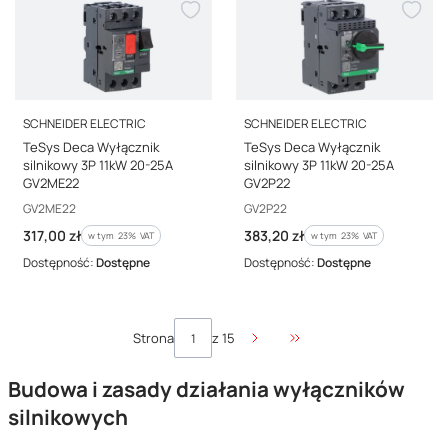
PRODUCENT
PRODUCENT
SCHNEIDER ELECTRIC
SCHNEIDER ELECTRIC
TeSys Deca Wyłącznik
TeSys Deca Wyłącznik
silnikowy 3P 11kW 20-25A
silnikowy 3P 11kW 20-25A
GV2ME22
GV2P22
Kod producenta
Kod producenta
GV2ME22
GV2P22
Cena brutto
Cena brutto
317,00 zł
383,20 zł
w tym %s VAT
w tym %s VAT
w tym
23%
VAT
w tym
23%
VAT
Dostępność:
Dostępne
Dostępność:
Dostępne
Strona
z 15
Przejdź do ostatniej stro
Budowa i zasady działania wyłączników
silnikowych