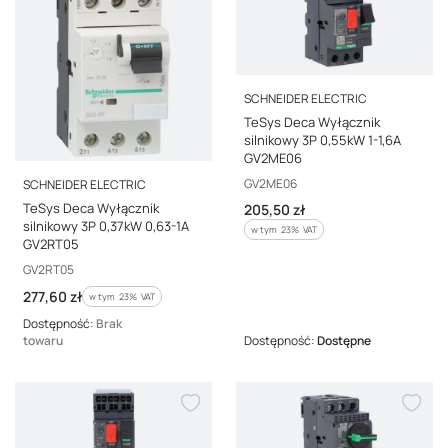
PRODUCENT
SCHNEIDER ELECTRIC
TeSys Deca Wyłącznik
silnikowy 3P 0,55kW 1-1,6A
GV2ME06
PRODUCENT
Kod producenta
GV2ME06
SCHNEIDER ELECTRIC
TeSys Deca Wyłącznik
Cena brutto
205,50 zł
silnikowy 3P 0,37kW 0,63-1A
w tym %s VAT
w tym
23%
VAT
GV2RT05
Kod producenta
GV2RT05
Cena brutto
277,60 zł
w tym %s VAT
w tym
23%
VAT
Dostępność:
Brak
towaru
Dostępność:
Dostępne