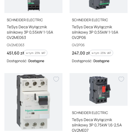
PRODUCENT
PRODUCENT
SCHNEIDER ELECTRIC
SCHNEIDER ELECTRIC
TeSys Deca Wyłącznik
TeSys Deca Wyłącznik
silnikowy 3P 0,55kW 1-1,6A
silnikowy 3P 0,55kW 1-1,6A
GV2ME063
GV2P06
Kod producenta
Kod producenta
GV2ME063
GV2P06
Cena brutto
Cena brutto
451,60 zł
247,00 zł
w tym %s VAT
w tym %s VAT
w tym
23%
VAT
w tym
23%
VAT
Dostępność:
Dostępne
Dostępność:
Dostępne
PRODUCENT
SCHNEIDER ELECTRIC
TeSys Deca Wyłącznik
silnikowy 3P 0,75kW 1,6-2,5A
GV2ME07