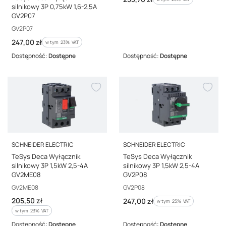
silnikowy 3P 0,75kW 1,6-2,5A
GV2P07
Kod producenta
GV2P07
Cena brutto
247,00 zł
w tym %s VAT
w tym
23%
VAT
Dostępność:
Dostępne
Dostępność:
Dostępne
PRODUCENT
PRODUCENT
SCHNEIDER ELECTRIC
SCHNEIDER ELECTRIC
TeSys Deca Wyłącznik
TeSys Deca Wyłącznik
silnikowy 3P 1,5kW 2,5-4A
silnikowy 3P 1,5kW 2,5-4A
GV2ME08
GV2P08
Kod producenta
Kod producenta
GV2ME08
GV2P08
Cena brutto
205,50 zł
Cena brutto
247,00 zł
w tym %s VAT
w tym
23%
VAT
w tym %s VAT
w tym
23%
VAT
Dostępność:
Dostępne
Dostępność:
Dostępne