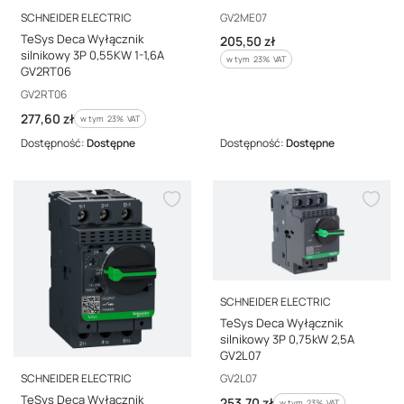
PRODUCENT
Kod producenta
GV2ME07
SCHNEIDER ELECTRIC
TeSys Deca Wyłącznik
Cena brutto
205,50 zł
silnikowy 3P 0,55KW 1-1,6A
w tym %s VAT
w tym
23%
VAT
GV2RT06
Kod producenta
GV2RT06
Cena brutto
277,60 zł
w tym %s VAT
w tym
23%
VAT
Dostępność:
Dostępne
Dostępność:
Dostępne
PRODUCENT
SCHNEIDER ELECTRIC
TeSys Deca Wyłącznik
silnikowy 3P 0,75kW 2,5A
GV2L07
PRODUCENT
Kod producenta
GV2L07
SCHNEIDER ELECTRIC
TeSys Deca Wyłącznik
Cena brutto
253,70 zł
w tym %s VAT
w tym
23%
VAT