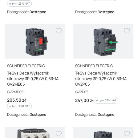
w tym %s VAT
w tym
23%
VAT
Dostępność:
Dostępne
Dostępność:
Dostępne
PRODUCENT
PRODUCENT
SCHNEIDER ELECTRIC
SCHNEIDER ELECTRIC
TeSys Deca Wyłącznik
TeSys Deca Wyłącznik
silnikowy 3P 0,25kW 0,63-1A
silnikowy 3P 0,25kW 0,63-1A
GV2ME05
GV2P05
Kod producenta
Kod producenta
GV2ME05
GV2P05
Cena brutto
205,50 zł
Cena brutto
247,00 zł
w tym %s VAT
w tym
23%
VAT
w tym %s VAT
w tym
23%
VAT
Dostępność:
Dostępne
Dostępność:
Dostępne