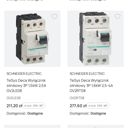
PRODUCENT
PRODUCENT
SCHNEIDER ELECTRIC
SCHNEIDER ELECTRIC
TeSys Deca Wyłącznik
TeSys Deca Wyłącznik
silnikowy 3P 1,5kW 2,5A
silnikowy 3P 1,6kW 2,5-4A
GV2LE08
GV2RT08
Kod producenta
Kod producenta
GV2LE08
GV2RT08
Cena brutto
Cena brutto
211,20 zł
277,60 zł
w tym %s VAT
w tym %s VAT
w tym
23%
VAT
w tym
23%
VAT
Dostępność:
Dostępne
Dostępność:
Dostępne