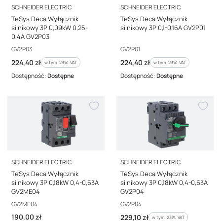
PRODUCENT
PRODUCENT
SCHNEIDER ELECTRIC
SCHNEIDER ELECTRIC
TeSys Deca Wyłącznik
TeSys Deca Wyłącznik
silnikowy 3P 0,09kW 0,25-
silnikowy 3P 0,1-0,16A GV2P01
0,4A GV2P03
Kod producenta
Kod producenta
GV2P03
GV2P01
Cena brutto
Cena brutto
224,40 zł
224,40 zł
w tym %s VAT
w tym %s VAT
w tym
23%
VAT
w tym
23%
VAT
Dostępność:
Dostępne
Dostępność:
Dostępne
PRODUCENT
PRODUCENT
SCHNEIDER ELECTRIC
SCHNEIDER ELECTRIC
TeSys Deca Wyłącznik
TeSys Deca Wyłącznik
silnikowy 3P 0,18kW 0,4-0,63A
silnikowy 3P 0,18kW 0,4-0,63A
GV2ME04
GV2P04
Kod producenta
Kod producenta
GV2ME04
GV2P04
Cena brutto
190,00 zł
Cena brutto
229,10 zł
w tym %s VAT
w tym
23%
VAT