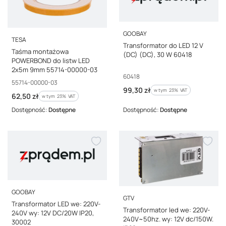
PRODUCENT
GOOBAY
PRODUCENT
TESA
Transformator do LED 12 V
Taśma montażowa
(DC) (DC), 30 W 60418
POWERBOND do listw LED
2x5m 9mm 55714-00000-03
Kod producenta
60418
Kod producenta
55714-00000-03
Cena brutto
99,30 zł
w tym %s VAT
w tym
23%
VAT
Cena brutto
62,50 zł
w tym %s VAT
w tym
23%
VAT
Dostępność:
Dostępne
Dostępność:
Dostępne
PRODUCENT
GOOBAY
PRODUCENT
GTV
Transformator LED we: 220V-
Transformator led we: 220V-
240V wy: 12V DC/20W IP20,
240V~50hz. wy: 12V dc/150W.
30002