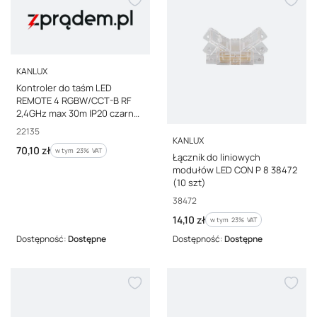
PRODUCENT
KANLUX
Kontroler do taśm LED
REMOTE 4 RGBW/CCT-B RF
2,4GHz max 30m IP20 czarny
22135
Kod producenta
22135
PRODUCENT
KANLUX
Cena brutto
70,10 zł
w tym %s VAT
w tym
23%
VAT
Łącznik do liniowych
modułów LED CON P 8 38472
(10 szt)
Kod producenta
38472
Cena brutto
14,10 zł
w tym %s VAT
w tym
23%
VAT
Dostępność:
Dostępne
Dostępność:
Dostępne