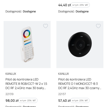
Cena brutto
44,40 zł
w tym %s VAT
w tym
23%
VAT
Dostępność:
Dostępne
Dostępność:
Dostępne
PRODUCENT
PRODUCENT
KANLUX
KANLUX
Pilot do kontrolera LED
Pilot do kontrolera LED
REMOTE 8 RGB/CCT-W 2 x 1,5
REMOTE O 1 MONO/CCT-B 3
DC RF 2,4GHz max 30 biały
DC RF 2,4GHz max 30 czarny
22139
22137
Kod producenta
Kod producenta
22139
22137
Cena brutto
Cena brutto
98,00 zł
57,40 zł
w tym %s VAT
w tym %s VAT
w tym
23%
VAT
w tym
23%
VAT
Dostępność:
Dostępne
Dostępność:
Dostępne