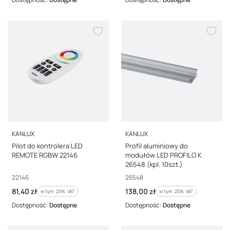
PRODUCENT
PRODUCENT
KANLUX
KANLUX
Pilot do kontrolera LED
Profil aluminiowy do
REMOTE RGBW 22146
modułów LED PROFILO K
26548 (kpl. 10szt.)
Kod producenta
Kod producenta
22146
26548
Cena brutto
Cena brutto
81,40 zł
138,00 zł
w tym %s VAT
w tym %s VAT
w tym
23%
VAT
w tym
23%
VAT
Dostępność:
Dostępne
Dostępność:
Dostępne