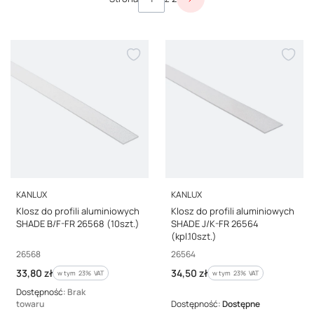
Następne produkty
PRODUCENT
PRODUCENT
KANLUX
KANLUX
Klosz do profili aluminiowych
Klosz do profili aluminiowych
SHADE J/K-FR 26564
SHADE B/F-FR 26568 (10szt.)
(kpl.10szt.)
Kod producenta
Kod producenta
26564
26568
Cena brutto
Cena brutto
34,50 zł
33,80 zł
w tym %s VAT
w tym %s VAT
w tym
23%
VAT
w tym
23%
VAT
Dostępność:
Brak
towaru
Dostępność:
Dostępne