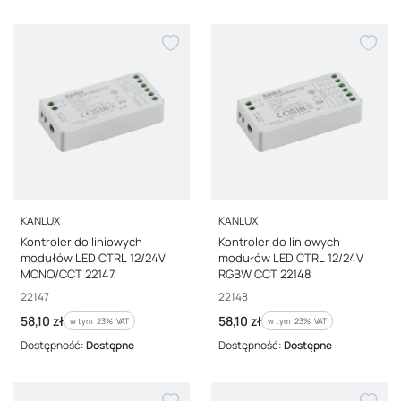
PRODUCENT
PRODUCENT
KANLUX
KANLUX
Kontroler do liniowych
Kontroler do liniowych
modułów LED CTRL 12/24V
modułów LED CTRL 12/24V
MONO/CCT 22147
RGBW CCT 22148
Kod producenta
Kod producenta
22147
22148
Cena brutto
Cena brutto
58,10 zł
58,10 zł
w tym %s VAT
w tym %s VAT
w tym
23%
VAT
w tym
23%
VAT
Dostępność:
Dostępne
Dostępność:
Dostępne