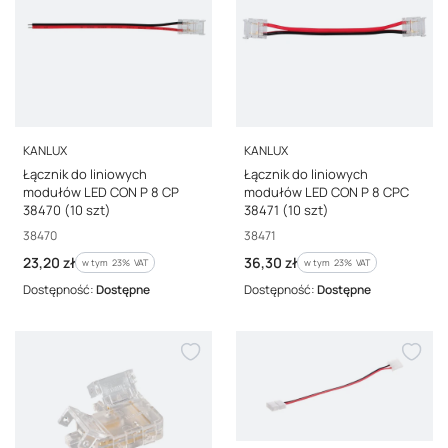
PRODUCENT
PRODUCENT
KANLUX
KANLUX
Łącznik do liniowych
Łącznik do liniowych
modułów LED CON P 8 CP
modułów LED CON P 8 CPC
38470 (10 szt)
38471 (10 szt)
Kod producenta
Kod producenta
38470
38471
Cena brutto
Cena brutto
23,20 zł
36,30 zł
w tym %s VAT
w tym %s VAT
w tym
23%
VAT
w tym
23%
VAT
Dostępność:
Dostępne
Dostępność:
Dostępne