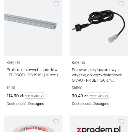
PRODUCENT
PRODUCENT
KANLUX
KANLUX
Profil do liniowych modułów
Przewód przyłączeniowy z
LED PROFILO B 19161 (10 szt.)
wtyczką do węży świetlnych
GIVRO - PR SET 150 cm
IP44/65 max 125W do
Kod producenta
Kod producenta
19161
38590
systemu Kanlux GIVRO LED
Cena brutto
Cena brutto
114,30 zł
30,40 zł
w tym %s VAT
38590
w tym %s VAT
w tym
23%
VAT
w tym
23%
VAT
Dostępność:
Dostępne
Dostępność:
Dostępne