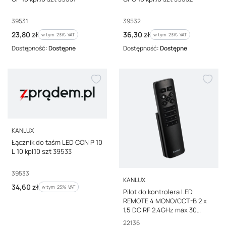
Kod producenta
Kod producenta
39531
39532
Cena brutto
Cena brutto
23,80 zł
36,30 zł
w tym %s VAT
w tym %s VAT
w tym
23%
VAT
w tym
23%
VAT
Dostępność:
Dostępne
Dostępność:
Dostępne
PRODUCENT
KANLUX
Łącznik do taśm LED CON P 10
L 10 kpl.10 szt 39533
Kod producenta
39533
PRODUCENT
KANLUX
Cena brutto
34,60 zł
w tym %s VAT
w tym
23%
VAT
Pilot do kontrolera LED
REMOTE 4 MONO/CCT-B 2 x
1,5 DC RF 2,4GHz max 30
czarny 22136
Kod producenta
22136