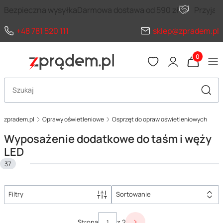
Bezpieczna wysyłka
Darmowa dostawa od 590 zł
Przyja
+48 781 520 111
sklep@zpradem.pl
Produkty 
Otwórz wyszukiwarkę
Szuka
zpradem.pl
Oprawy oświetleniowe
Osprzęt do opraw oświetleniowych
Wyposażenie dodatkowe do taśm i węży
LED
37
Filtry
Sortowanie
Lista produktów
Strona
z 2