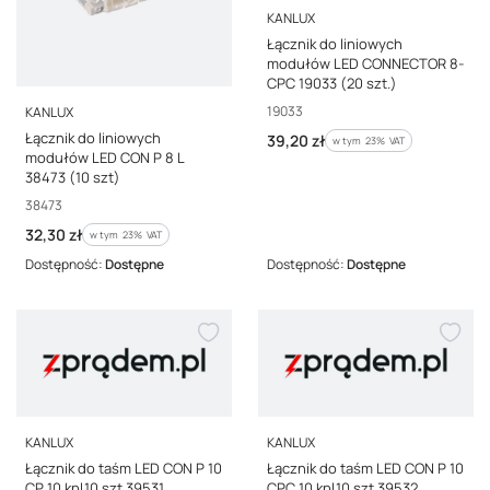
PRODUCENT
KANLUX
Łącznik do liniowych
modułów LED CONNECTOR 8-
CPC 19033 (20 szt.)
PRODUCENT
Kod producenta
19033
KANLUX
Łącznik do liniowych
Cena brutto
39,20 zł
w tym %s VAT
w tym
23%
VAT
modułów LED CON P 8 L
38473 (10 szt)
Kod producenta
38473
Cena brutto
32,30 zł
w tym %s VAT
w tym
23%
VAT
Dostępność:
Dostępne
Dostępność:
Dostępne
PRODUCENT
PRODUCENT
KANLUX
KANLUX
Łącznik do taśm LED CON P 10
Łącznik do taśm LED CON P 10
CP 10 kpl.10 szt 39531
CPC 10 kpl.10 szt 39532